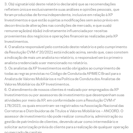
O(s) signatário(s) deste relatório declara(m) que as recomendações
refletem única e exclusivamente suas análises e opiniões pessoais, que
foram produzidas de forma independente, inclusive em relação à XP
Investimentos e que estão sujeitas a modificações sem aviso prévio em
decorrência de alterações nas condições de mercado, e que sua(s)
remuneração(es) é(são) indiretamente influenciada por receitas
provenientes dos negócios e operações financeiras realizadas pela XP
Investimentos.
O analista responsável pelo conteúdo deste relatório e pelo cumprimento
da Resolução CVM nº 20/2021 está indicado acima, sendo que, caso constem
a indicação de mais um analista no relatório, o responsável será o primeiro
analista credenciado a ser mencionado no relatório.
Os analistas da XP Investimentos estão obrigados ao cumprimento de
todas as regras previstas no Código de Conduta da APIMEC Brasil para o
Analista de Valores Mobiliários e na Política de Conduta dos Analistas de
Valores Mobiliários da XP Investimentos.
O atendimento de nossos clientes é realizado por empregados da XP
Investimentos ou por assessores de investimento que desempenham suas
atividades por meio da XP, em conformidade com a Resolução CVM nº
178/2023, os quais encontram-se registrados na Associação Nacional das
Corretoras e Distribuidoras de Títulos e Valores Mobiliários – ANCORD. O
assessor de investimento não pode realizar consultoria, administração ou
gestão de patrimônio de clientes, devendo atuar como intermediário e
solicitar autorização prévia do cliente para a realização de qualquer operação
no mercado de capitais.