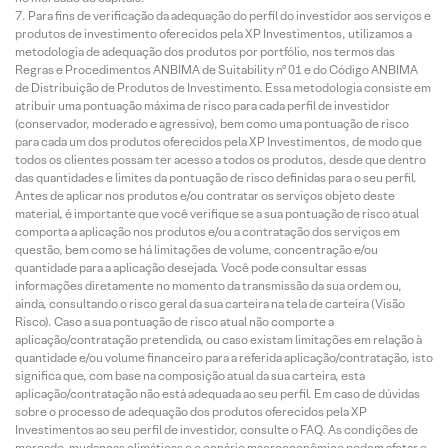
Para fins de verificação da adequação do perfil do investidor aos serviços e
produtos de investimento oferecidos pela XP Investimentos, utilizamos a
metodologia de adequação dos produtos por portfólio, nos termos das
Regras e Procedimentos ANBIMA de Suitability nº 01 e do Código ANBIMA
de Distribuição de Produtos de Investimento. Essa metodologia consiste em
atribuir uma pontuação máxima de risco para cada perfil de investidor
(conservador, moderado e agressivo), bem como uma pontuação de risco
para cada um dos produtos oferecidos pela XP Investimentos, de modo que
todos os clientes possam ter acesso a todos os produtos, desde que dentro
das quantidades e limites da pontuação de risco definidas para o seu perfil.
Antes de aplicar nos produtos e/ou contratar os serviços objeto deste
material, é importante que você verifique se a sua pontuação de risco atual
comporta a aplicação nos produtos e/ou a contratação dos serviços em
questão, bem como se há limitações de volume, concentração e/ou
quantidade para a aplicação desejada. Você pode consultar essas
informações diretamente no momento da transmissão da sua ordem ou,
ainda, consultando o risco geral da sua carteira na tela de carteira (Visão
Risco). Caso a sua pontuação de risco atual não comporte a
aplicação/contratação pretendida, ou caso existam limitações em relação à
quantidade e/ou volume financeiro para a referida aplicação/contratação, isto
significa que, com base na composição atual da sua carteira, esta
aplicação/contratação não está adequada ao seu perfil. Em caso de dúvidas
sobre o processo de adequação dos produtos oferecidos pela XP
Investimentos ao seu perfil de investidor, consulte o FAQ. As condições de
mercado, mudanças climáticas e o cenário macroeconômico podem afetar o