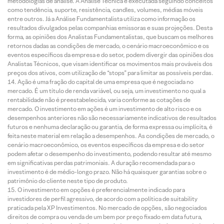
metodologias de análise. A Análise Técnica é executada seguindo conceitos
como tendência, suporte, resistência, candles, volumes, médias móveis
entre outros. Já a Análise Fundamentalista utiliza como informação os
resultados divulgados pelas companhias emissoras e suas projeções. Desta
forma, as opiniões dos Analistas Fundamentalistas, que buscam os melhores
retornos dadas as condições de mercado, o cenário macroeconômico e os
eventos específicos da empresa e do setor, podem divergir das opiniões dos
Analistas Técnicos, que visam identificar os movimentos mais prováveis dos
preços dos ativos, com utilização de “stops” para limitar as possíveis perdas.
Ação é uma fração do capital de uma empresa que é negociada no
mercado. É um título de renda variável, ou seja, um investimento no qual a
rentabilidade não é preestabelecida, varia conforme as cotações de
mercado. O investimento em ações é um investimento de alto risco e os
desempenhos anteriores não são necessariamente indicativos de resultados
futuros e nenhuma declaração ou garantia, de forma expressa ou implícita, é
feita neste material em relação a desempenhos. As condições de mercado, o
cenário macroeconômico, os eventos específicos da empresa e do setor
podem afetar o desempenho do investimento, podendo resultar até mesmo
em significativas perdas patrimoniais. A duração recomendada para o
investimento é de médio-longo prazo. Não há quaisquer garantias sobre o
patrimônio do cliente neste tipo de produto.
O investimento em opções é preferencialmente indicado para
investidores de perfil agressivo, de acordo com a política de suitability
praticada pela XP Investimentos. No mercado de opções, são negociados
direitos de compra ou venda de um bem por preço fixado em data futura,