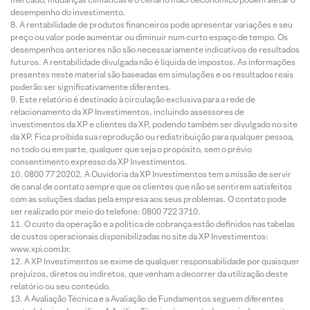
desempenho do investimento.
A rentabilidade de produtos financeiros pode apresentar variações e seu
preço ou valor pode aumentar ou diminuir num curto espaço de tempo. Os
desempenhos anteriores não são necessariamente indicativos de resultados
futuros. A rentabilidade divulgada não é líquida de impostos. As informações
presentes neste material são baseadas em simulações e os resultados reais
poderão ser significativamente diferentes.
Este relatório é destinado à circulação exclusiva para a rede de
relacionamento da XP Investimentos, incluindo assessores de
investimentos da XP e clientes da XP, podendo também ser divulgado no site
da XP. Fica proibida sua reprodução ou redistribuição para qualquer pessoa,
no todo ou em parte, qualquer que seja o propósito, sem o prévio
consentimento expresso da XP Investimentos.
0800 77 20202. A Ouvidoria da XP Investimentos tem a missão de servir
de canal de contato sempre que os clientes que não se sentirem satisfeitos
com as soluções dadas pela empresa aos seus problemas. O contato pode
ser realizado por meio do telefone: 0800 722 3710.
O custo da operação e a política de cobrança estão definidos nas tabelas
de custos operacionais disponibilizadas no site da XP Investimentos:
www.xpi.com.br.
A XP Investimentos se exime de qualquer responsabilidade por quaisquer
prejuízos, diretos ou indiretos, que venham a decorrer da utilização deste
relatório ou seu conteúdo.
A Avaliação Técnica e a Avaliação de Fundamentos seguem diferentes