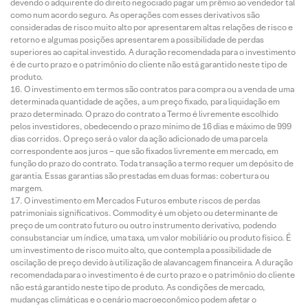
devendo o adquirente do direito negociado pagar um prêmio ao vendedor tal
como num acordo seguro. As operações com esses derivativos são
consideradas de risco muito alto por apresentarem altas relações de risco e
retorno e algumas posições apresentarem a possibilidade de perdas
superiores ao capital investido. A duração recomendada para o investimento
é de curto prazo e o patrimônio do cliente não está garantido neste tipo de
produto.
O investimento em termos são contratos para compra ou a venda de uma
determinada quantidade de ações, a um preço fixado, para liquidação em
prazo determinado. O prazo do contrato a Termo é livremente escolhido
pelos investidores, obedecendo o prazo mínimo de 16 dias e máximo de 999
dias corridos. O preço será o valor da ação adicionado de uma parcela
correspondente aos juros – que são fixados livremente em mercado, em
função do prazo do contrato. Toda transação a termo requer um depósito de
garantia. Essas garantias são prestadas em duas formas: cobertura ou
margem.
O investimento em Mercados Futuros embute riscos de perdas
patrimoniais significativos. Commodity é um objeto ou determinante de
preço de um contrato futuro ou outro instrumento derivativo, podendo
consubstanciar um índice, uma taxa, um valor mobiliário ou produto físico. É
um investimento de risco muito alto, que contempla a possibilidade de
oscilação de preço devido à utilização de alavancagem financeira. A duração
recomendada para o investimento é de curto prazo e o patrimônio do cliente
não está garantido neste tipo de produto. As condições de mercado,
mudanças climáticas e o cenário macroeconômico podem afetar o