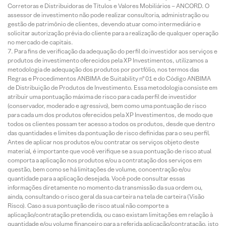
Corretoras e Distribuidoras de Títulos e Valores Mobiliários – ANCORD. O
assessor de investimento não pode realizar consultoria, administração ou
gestão de patrimônio de clientes, devendo atuar como intermediário e
solicitar autorização prévia do cliente para a realização de qualquer operação
no mercado de capitais.
Para fins de verificação da adequação do perfil do investidor aos serviços e
produtos de investimento oferecidos pela XP Investimentos, utilizamos a
metodologia de adequação dos produtos por portfólio, nos termos das
Regras e Procedimentos ANBIMA de Suitability nº 01 e do Código ANBIMA
de Distribuição de Produtos de Investimento. Essa metodologia consiste em
atribuir uma pontuação máxima de risco para cada perfil de investidor
(conservador, moderado e agressivo), bem como uma pontuação de risco
para cada um dos produtos oferecidos pela XP Investimentos, de modo que
todos os clientes possam ter acesso a todos os produtos, desde que dentro
das quantidades e limites da pontuação de risco definidas para o seu perfil.
Antes de aplicar nos produtos e/ou contratar os serviços objeto deste
material, é importante que você verifique se a sua pontuação de risco atual
comporta a aplicação nos produtos e/ou a contratação dos serviços em
questão, bem como se há limitações de volume, concentração e/ou
quantidade para a aplicação desejada. Você pode consultar essas
informações diretamente no momento da transmissão da sua ordem ou,
ainda, consultando o risco geral da sua carteira na tela de carteira (Visão
Risco). Caso a sua pontuação de risco atual não comporte a
aplicação/contratação pretendida, ou caso existam limitações em relação à
quantidade e/ou volume financeiro para a referida aplicação/contratação, isto