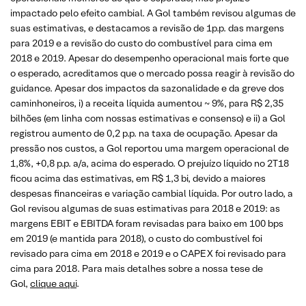
impactado pelo efeito cambial. A Gol também revisou algumas de
suas estimativas, e destacamos a revisão de 1p.p. das margens
para 2019 e a revisão do custo do combustível para cima em
2018 e 2019. Apesar do desempenho operacional mais forte que
o esperado, acreditamos que o mercado possa reagir à revisão do
guidance. Apesar dos impactos da sazonalidade e da greve dos
caminhoneiros, i) a receita líquida aumentou ~ 9%, para R$ 2,35
bilhões (em linha com nossas estimativas e consenso) e ii) a Gol
registrou aumento de 0,2 p.p. na taxa de ocupação. Apesar da
pressão nos custos, a Gol reportou uma margem operacional de
1,8%, +0,8 p.p. a/a, acima do esperado. O prejuízo líquido no 2T18
ficou acima das estimativas, em R$ 1,3 bi, devido a maiores
despesas financeiras e variação cambial líquida. Por outro lado, a
Gol revisou algumas de suas estimativas para 2018 e 2019: as
margens EBIT e EBITDA foram revisadas para baixo em 100 bps
em 2019 (e mantida para 2018), o custo do combustível foi
revisado para cima em 2018 e 2019 e o CAPEX foi revisado para
cima para 2018. Para mais detalhes sobre a nossa tese de
Gol,
clique aqui
.