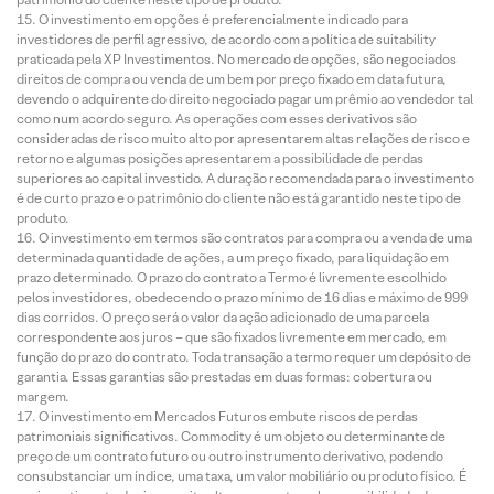
O investimento em opções é preferencialmente indicado para
investidores de perfil agressivo, de acordo com a política de suitability
praticada pela XP Investimentos. No mercado de opções, são negociados
direitos de compra ou venda de um bem por preço fixado em data futura,
devendo o adquirente do direito negociado pagar um prêmio ao vendedor tal
como num acordo seguro. As operações com esses derivativos são
consideradas de risco muito alto por apresentarem altas relações de risco e
retorno e algumas posições apresentarem a possibilidade de perdas
superiores ao capital investido. A duração recomendada para o investimento
é de curto prazo e o patrimônio do cliente não está garantido neste tipo de
produto.
O investimento em termos são contratos para compra ou a venda de uma
determinada quantidade de ações, a um preço fixado, para liquidação em
prazo determinado. O prazo do contrato a Termo é livremente escolhido
pelos investidores, obedecendo o prazo mínimo de 16 dias e máximo de 999
dias corridos. O preço será o valor da ação adicionado de uma parcela
correspondente aos juros – que são fixados livremente em mercado, em
função do prazo do contrato. Toda transação a termo requer um depósito de
garantia. Essas garantias são prestadas em duas formas: cobertura ou
margem.
O investimento em Mercados Futuros embute riscos de perdas
patrimoniais significativos. Commodity é um objeto ou determinante de
preço de um contrato futuro ou outro instrumento derivativo, podendo
consubstanciar um índice, uma taxa, um valor mobiliário ou produto físico. É