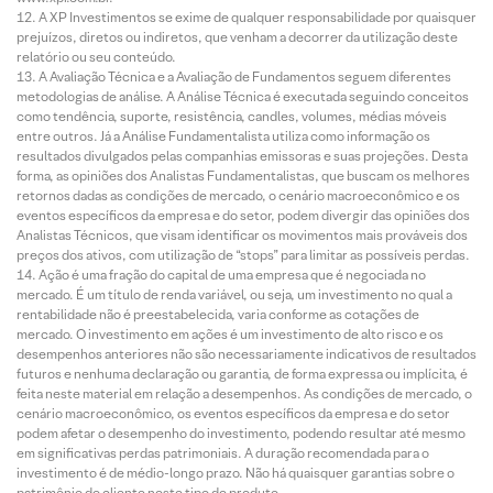
A XP Investimentos se exime de qualquer responsabilidade por quaisquer
prejuízos, diretos ou indiretos, que venham a decorrer da utilização deste
relatório ou seu conteúdo.
A Avaliação Técnica e a Avaliação de Fundamentos seguem diferentes
metodologias de análise. A Análise Técnica é executada seguindo conceitos
como tendência, suporte, resistência, candles, volumes, médias móveis
entre outros. Já a Análise Fundamentalista utiliza como informação os
resultados divulgados pelas companhias emissoras e suas projeções. Desta
forma, as opiniões dos Analistas Fundamentalistas, que buscam os melhores
retornos dadas as condições de mercado, o cenário macroeconômico e os
eventos específicos da empresa e do setor, podem divergir das opiniões dos
Analistas Técnicos, que visam identificar os movimentos mais prováveis dos
preços dos ativos, com utilização de “stops” para limitar as possíveis perdas.
Ação é uma fração do capital de uma empresa que é negociada no
mercado. É um título de renda variável, ou seja, um investimento no qual a
rentabilidade não é preestabelecida, varia conforme as cotações de
mercado. O investimento em ações é um investimento de alto risco e os
desempenhos anteriores não são necessariamente indicativos de resultados
futuros e nenhuma declaração ou garantia, de forma expressa ou implícita, é
feita neste material em relação a desempenhos. As condições de mercado, o
cenário macroeconômico, os eventos específicos da empresa e do setor
podem afetar o desempenho do investimento, podendo resultar até mesmo
em significativas perdas patrimoniais. A duração recomendada para o
investimento é de médio-longo prazo. Não há quaisquer garantias sobre o
patrimônio do cliente neste tipo de produto.