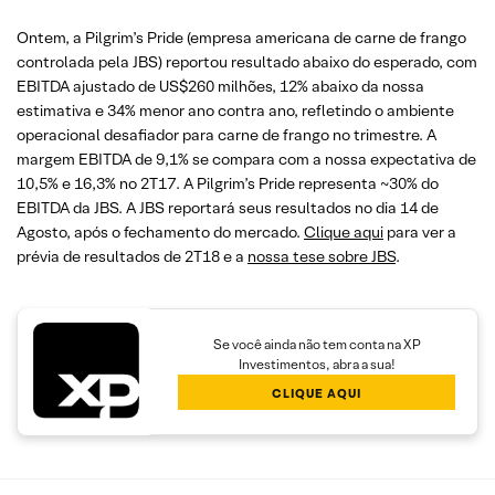
Ontem, a Pilgrim’s Pride (empresa americana de carne de frango
controlada pela JBS) reportou resultado abaixo do esperado, com
EBITDA ajustado de US$260 milhões, 12% abaixo da nossa
estimativa e 34% menor ano contra ano, refletindo o ambiente
operacional desafiador para carne de frango no trimestre. A
margem EBITDA de 9,1% se compara com a nossa expectativa de
10,5% e 16,3% no 2T17. A Pilgrim’s Pride representa ~30% do
EBITDA da JBS. A JBS reportará seus resultados no dia 14 de
Agosto, após o fechamento do mercado.
Clique aqui
para ver a
prévia de resultados de 2T18 e a
nossa tese sobre JBS
.
Se você ainda não tem conta na XP
Investimentos, abra a sua!
CLIQUE AQUI