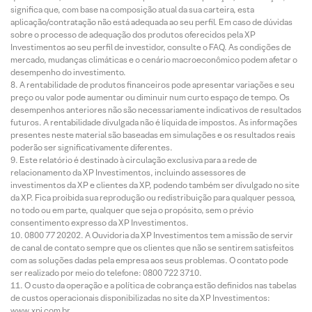
significa que, com base na composição atual da sua carteira, esta
aplicação/contratação não está adequada ao seu perfil. Em caso de dúvidas
sobre o processo de adequação dos produtos oferecidos pela XP
Investimentos ao seu perfil de investidor, consulte o FAQ. As condições de
mercado, mudanças climáticas e o cenário macroeconômico podem afetar o
desempenho do investimento.
A rentabilidade de produtos financeiros pode apresentar variações e seu
preço ou valor pode aumentar ou diminuir num curto espaço de tempo. Os
desempenhos anteriores não são necessariamente indicativos de resultados
futuros. A rentabilidade divulgada não é líquida de impostos. As informações
presentes neste material são baseadas em simulações e os resultados reais
poderão ser significativamente diferentes.
Este relatório é destinado à circulação exclusiva para a rede de
relacionamento da XP Investimentos, incluindo assessores de
investimentos da XP e clientes da XP, podendo também ser divulgado no site
da XP. Fica proibida sua reprodução ou redistribuição para qualquer pessoa,
no todo ou em parte, qualquer que seja o propósito, sem o prévio
consentimento expresso da XP Investimentos.
0800 77 20202. A Ouvidoria da XP Investimentos tem a missão de servir
de canal de contato sempre que os clientes que não se sentirem satisfeitos
com as soluções dadas pela empresa aos seus problemas. O contato pode
ser realizado por meio do telefone: 0800 722 3710.
O custo da operação e a política de cobrança estão definidos nas tabelas
de custos operacionais disponibilizadas no site da XP Investimentos:
www.xpi.com.br.