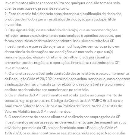
Investimentos não se responsabiliza por qualquer decisão tomada pelo
cliente com base no presente relatório.
Este relatório foi elaborado considerando a classificação de risco dos
produtos de modo a gerar resultados de alocação para cada perfil de
investidor.
O(s) signatário(s) deste relatório declara(m) que as recomendações
refletem única e exclusivamente suas análises e opiniões pessoais, que
foram produzidas de forma independente, inclusive em relação à XP
Investimentos e que estão sujeitas a modificações sem aviso prévio em
decorrência de alterações nas condições de mercado, e que sua(s)
remuneração(es) é(são) indiretamente influenciada por receitas
provenientes dos negócios e operações financeiras realizadas pela XP
Investimentos.
O analista responsável pelo conteúdo deste relatório e pelo cumprimento
da Resolução CVM nº 20/2021 está indicado acima, sendo que, caso constem
a indicação de mais um analista no relatório, o responsável será o primeiro
analista credenciado a ser mencionado no relatório.
Os analistas da XP Investimentos estão obrigados ao cumprimento de
todas as regras previstas no Código de Conduta da APIMEC Brasil para o
Analista de Valores Mobiliários e na Política de Conduta dos Analistas de
Valores Mobiliários da XP Investimentos.
O atendimento de nossos clientes é realizado por empregados da XP
Investimentos ou por assessores de investimento que desempenham suas
atividades por meio da XP, em conformidade com a Resolução CVM nº
178/2023, os quais encontram-se registrados na Associação Nacional das