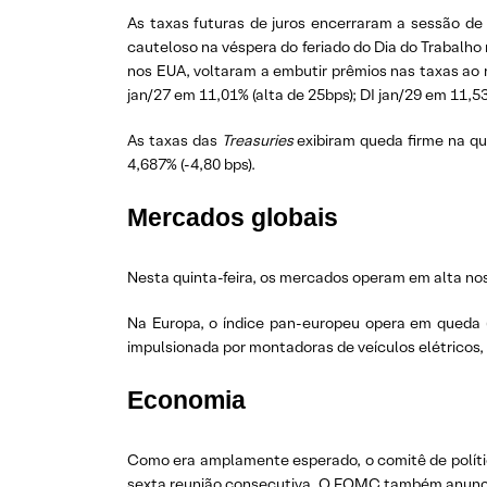
As taxas futuras de juros encerraram a sessão de 
cauteloso na véspera do feriado do Dia do Trabalho
nos EUA, voltaram a embutir prêmios nas taxas ao r
jan/27 em 11,01% (alta de 25bps); DI jan/29 em 11,5
As taxas das
Treasuries
exibiram queda firme na qua
4,687% (-4,80 bps).
Mercados globais
Nesta quinta-feira, os mercados operam em alta nos
Na Europa, o índice pan-europeu opera em queda (
impulsionada por montadoras de veículos elétricos,
Economia
Como era amplamente esperado, o comitê de políti
sexta reunião consecutiva. O FOMC também anunciou 