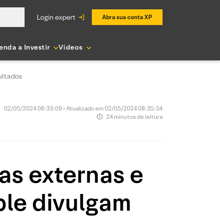
login expert
Abra sua conta XP
enda a Investir
Vídeos
ultados
02/05/2024 08:33:09 • Atualizado em 02/05/2024 08:35:34
24 minutos de leitura
s externas e
ple divulgam