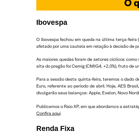
O q
Ibovespa
O Ibovespa fechou em queda na última terça-feira (3
afetado por uma cautela em relação à decisão de p
As maiores quedas foram de setores cíclicos como v
alta do pregão foi Cemig (CMIG4, +2,0%), fruto de
Para a sessão desta quinta-feira, teremos o dado d
Euro, referente ao período de abril. Hoje, AES Br
divulgarão seus balanços: Apple, Exelon, Novo Nordis
Publicamos o Raio XP, em que abordamos a estratégi
Confira aqui
.
Renda Fixa