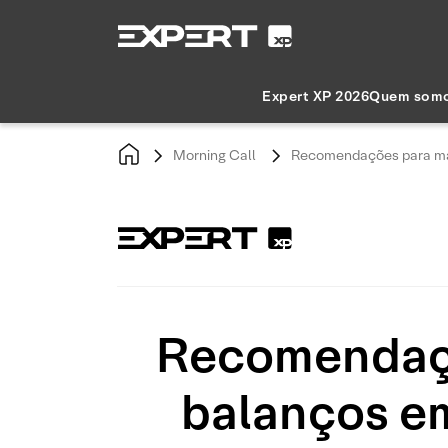
Expert XP 2026
Quem som
Morning Call
Recomendações para mai
Recomendaçõ
balanços em