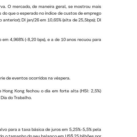
urva. O mercado, de maneira geral, se mostrou mais
es do que o esperado no índice de custos de emprego
nterior); DI jan/26 em 10,65% (alta de 25,5bps); DI
o em 4,968% (-8,20 bps), e a de 10 anos recuou para
rie de eventos ocorridos na véspera.
 Hong Kong fechou o dia em forte alta (HSI: 2,5%)
Dia do Trabalho.
vo para a taxa básica de juros em 5,25%-5,5% pela
indo o tamanho do seu balanço em US$ 25 bilhões por