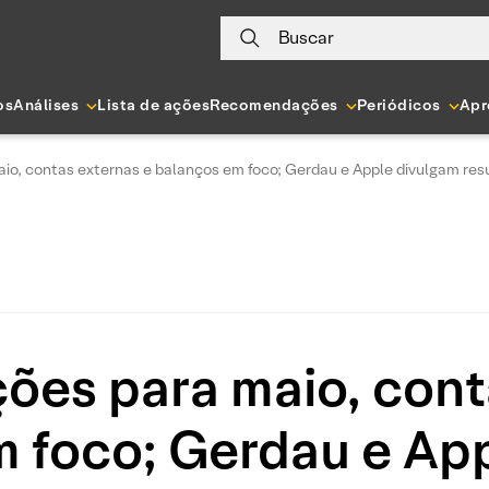
Buscar
os
Análises
Lista de ações
Recomendações
Periódicos
Apr
o, contas externas e balanços em foco; Gerdau e Apple divulgam res
es para maio, conta
 foco; Gerdau e Ap