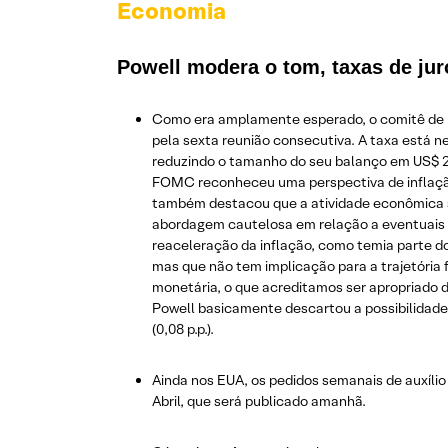
Economia
Powell modera o tom, taxas de j
Como era amplamente esperado, o comitê de po
pela sexta reunião consecutiva. A taxa está n
reduzindo o tamanho do seu balanço em US$ 25
FOMC reconheceu uma perspectiva de inflação
também destacou que a atividade econômica se
abordagem cautelosa em relação a eventuais c
reaceleração da inflação, como temia parte do
mas que não tem implicação para a trajetória 
monetária, o que acreditamos ser apropriado d
Powell basicamente descartou a possibilidade 
(0,08 p.p.).
Ainda nos EUA, os pedidos semanais de auxílio
Abril, que será publicado amanhã.