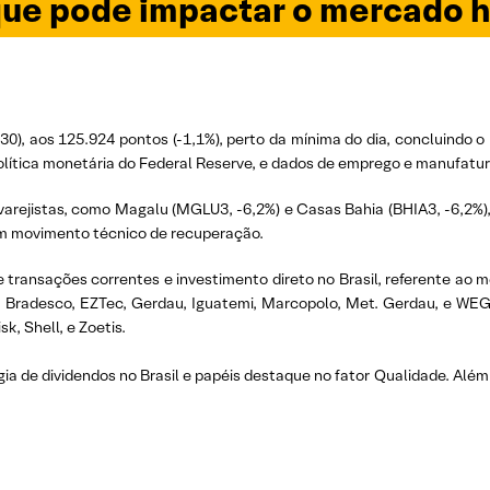
ue pode impactar o mercado h
0), aos 125.924 pontos (-1,1%), perto da mínima do dia, concluindo o 
olítica monetária do Federal Reserve, e dados de emprego e manufatur
arejistas, como Magalu (MGLU3, -6,2%) e Casas Bahia (BHIA3, -6,2%), 
 um movimento técnico de recuperação.
e transações correntes e investimento direto no Brasil, referente ao
asil, Bradesco, EZTec, Gerdau, Iguatemi, Marcopolo, Met. Gerdau, e W
k, Shell, e Zoetis.
a de dividendos no Brasil e papéis destaque no fator Qualidade. Alé