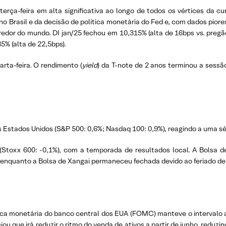
terça-feira em alta significativa ao longo de todos os vértices da c
 no Brasil e da decisão de política monetária do Fed e, com dados pior
edor do mundo. DI jan/25 fechou em 10,315% (alta de 16bps vs. pregão a
35% (alta de 22,5bps).
rta-feira. O rendimento (
yield
) da T-note de 2 anos terminou a sessã
 Estados Unidos (S&P 500: 0,6%; Nasdaq 100: 0,9%), reagindo a uma sé
Stoxx 600: -0,1%), com a temporada de resultados local. A Bolsa de
 enquanto a Bolsa de Xangai permaneceu fechada devido ao feriado de 
ca monetária do banco central dos EUA (FOMC) manteve o intervalo al
que irá reduzir o ritmo do venda de ativos a partir de junho, reduz