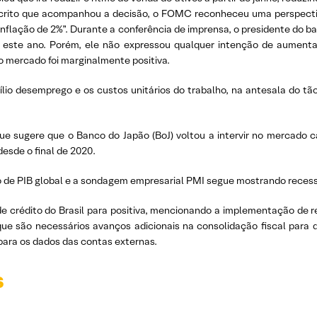
crito que acompanhou a decisão, o FOMC reconheceu uma perspecti
 inflação de 2%”. Durante a conferência de imprensa, o presidente do
 este ano. Porém, ele não expressou qualquer intenção de aumenta
o mercado foi marginalmente positiva.
lio desemprego e os custos unitários do trabalho, na antesala do tã
ue sugere que o Banco do Japão (BoJ) voltou a intervir no mercado
esde o final de 2020.
 de PIB global e a sondagem empresarial PMI segue mostrando recessã
de crédito do Brasil para positiva, mencionando a implementação de 
que são necessários avanços adicionais na consolidação fiscal para 
 para os dados das contas externas.
s