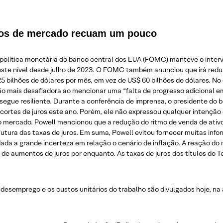
uros de mercado recuam um pouco
lítica monetária do banco central dos EUA (FOMC) manteve o interva
este nível desde julho de 2023. O FOMC também anunciou que irá reduzir
 bilhões de dólares por mês, em vez de US$ 60 bilhões de dólares. N
 mais desafiadora ao mencionar uma “falta de progresso adicional em
gue resiliente. Durante a conferência de imprensa, o presidente do
ortes de juros este ano. Porém, ele não expressou qualquer intenção
 mercado. Powell mencionou que a redução do ritmo de venda de ativos
futura das taxas de juros. Em suma, Powell evitou fornecer muitas inf
ada a grande incerteza em relação o cenário de inflação. A reação do
de aumentos de juros por enquanto. As taxas de juros dos títulos do 
 desemprego e os custos unitários do trabalho são divulgados hoje, n