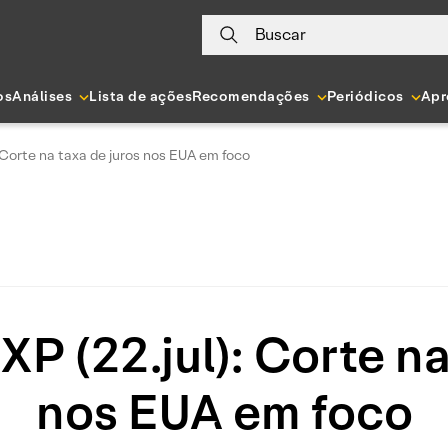
Buscar
os
Análises
Lista de ações
Recomendações
Periódicos
Apr
: Corte na taxa de juros nos EUA em foco
XP (22.jul): Corte na
nos EUA em foco