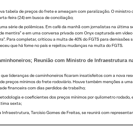
va tabela de preços do frete e ameaçam com paralização. O ministro da
rta-feira (24) em busca de conciliação;
ma série de polêmicas. Em café da manhã com jornalistas na última sext
de mentira” e em uma conversa privada com Onyx capturada em vídeo di
a”. Para completar, criticou a multa de 40% do FGTS para demissões s
eceu que há fome no país e rejeitou mudanças na multa do FGTS.
caminhoneiros; Reunião com Ministro de Infraestrutura na
 que lideranças de caminhoneiros ficaram insatisfeitos com a nova re
a de preços mínimos do frete rodoviário. Houve também menções a uma 
ade financeira com dias perdidos de trabalho;
metodologia e coeficientes dos preços mínimos por quilometro rodado, 
ltima sexta;
a Infraestrutura, Tarcísio Gomes de Freitas, se reunirá com represent