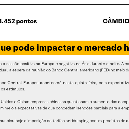
3.452 pontos
CÂMBIO 
ue pode impactar o mercado h
a sessão positiva na Europa e negativa na Ásia durante a noite. A e
ual, à espera da reunião do Banco Central americano (FED) no meio 
anco Central Europeu acontecerá nesta quinta-feira, com expectati
 os estímulos.
os Unidos e China: empresas chinesas questionam o aumento das compr
em meio a expectativas de que concedam isenções parciais para a emp
anunciou hoje a imposição de tarifas antidumping contra produtos de a