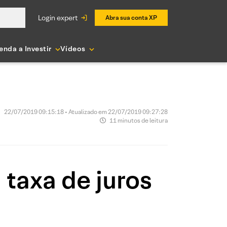
login expert
Abra sua conta XP
enda a Investir
Vídeos
22/07/2019 09:15:18 • Atualizado em 22/07/2019 09:27:28
11 minutos de leitura
 taxa de juros