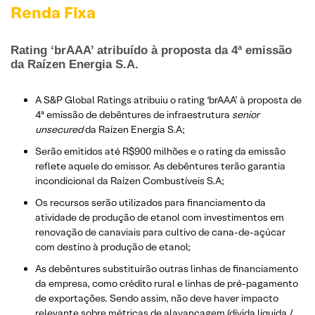
Renda Fixa
Rating ‘brAAA’ atribuído à proposta da 4ª emissão
da Raízen Energia S.A.
A S&P Global Ratings atribuiu o rating ‘brAAA’ à proposta de
4ª emissão de debêntures de infraestrutura
senior
unsecured
da Raízen Energia S.A;
Serão emitidos até R$900 milhões e o rating da emissão
reflete aquele do emissor. As debêntures terão garantia
incondicional da Raízen Combustíveis S.A;
Os recursos serão utilizados para financiamento da
atividade de produção de etanol com investimentos em
renovação de canaviais para cultivo de cana-de-açúcar
com destino à produção de etanol;
As debêntures substituirão outras linhas de financiamento
da empresa, como crédito rural e linhas de pré-pagamento
de exportações. Sendo assim, não deve haver impacto
relevante sobre métricas de alavancagem (dívida líquida /