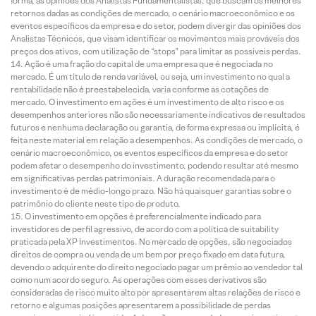
forma, as opiniões dos Analistas Fundamentalistas, que buscam os melhores
retornos dadas as condições de mercado, o cenário macroeconômico e os
eventos específicos da empresa e do setor, podem divergir das opiniões dos
Analistas Técnicos, que visam identificar os movimentos mais prováveis dos
preços dos ativos, com utilização de “stops” para limitar as possíveis perdas.
Ação é uma fração do capital de uma empresa que é negociada no
mercado. É um título de renda variável, ou seja, um investimento no qual a
rentabilidade não é preestabelecida, varia conforme as cotações de
mercado. O investimento em ações é um investimento de alto risco e os
desempenhos anteriores não são necessariamente indicativos de resultados
futuros e nenhuma declaração ou garantia, de forma expressa ou implícita, é
feita neste material em relação a desempenhos. As condições de mercado, o
cenário macroeconômico, os eventos específicos da empresa e do setor
podem afetar o desempenho do investimento, podendo resultar até mesmo
em significativas perdas patrimoniais. A duração recomendada para o
investimento é de médio-longo prazo. Não há quaisquer garantias sobre o
patrimônio do cliente neste tipo de produto.
O investimento em opções é preferencialmente indicado para
investidores de perfil agressivo, de acordo com a política de suitability
praticada pela XP Investimentos. No mercado de opções, são negociados
direitos de compra ou venda de um bem por preço fixado em data futura,
devendo o adquirente do direito negociado pagar um prêmio ao vendedor tal
como num acordo seguro. As operações com esses derivativos são
consideradas de risco muito alto por apresentarem altas relações de risco e
retorno e algumas posições apresentarem a possibilidade de perdas