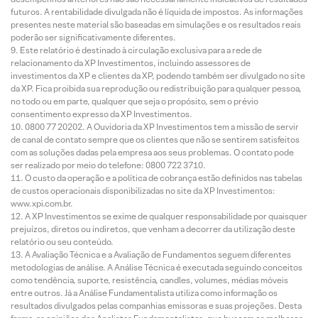
futuros. A rentabilidade divulgada não é líquida de impostos. As informações
presentes neste material são baseadas em simulações e os resultados reais
poderão ser significativamente diferentes.
Este relatório é destinado à circulação exclusiva para a rede de
relacionamento da XP Investimentos, incluindo assessores de
investimentos da XP e clientes da XP, podendo também ser divulgado no site
da XP. Fica proibida sua reprodução ou redistribuição para qualquer pessoa,
no todo ou em parte, qualquer que seja o propósito, sem o prévio
consentimento expresso da XP Investimentos.
0800 77 20202. A Ouvidoria da XP Investimentos tem a missão de servir
de canal de contato sempre que os clientes que não se sentirem satisfeitos
com as soluções dadas pela empresa aos seus problemas. O contato pode
ser realizado por meio do telefone: 0800 722 3710.
O custo da operação e a política de cobrança estão definidos nas tabelas
de custos operacionais disponibilizadas no site da XP Investimentos:
www.xpi.com.br.
A XP Investimentos se exime de qualquer responsabilidade por quaisquer
prejuízos, diretos ou indiretos, que venham a decorrer da utilização deste
relatório ou seu conteúdo.
A Avaliação Técnica e a Avaliação de Fundamentos seguem diferentes
metodologias de análise. A Análise Técnica é executada seguindo conceitos
como tendência, suporte, resistência, candles, volumes, médias móveis
entre outros. Já a Análise Fundamentalista utiliza como informação os
resultados divulgados pelas companhias emissoras e suas projeções. Desta