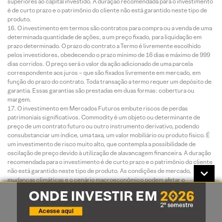
superiores ao capital investido. A duração recomendada para o investimento
é de curto prazo e o patrimônio do cliente não está garantido neste tipo de
produto.
O investimento em termos são contratos para compra ou a venda de uma
determinada quantidade de ações, a um preço fixado, para liquidação em
prazo determinado. O prazo do contrato a Termo é livremente escolhido
pelos investidores, obedecendo o prazo mínimo de 16 dias e máximo de 999
dias corridos. O preço será o valor da ação adicionado de uma parcela
correspondente aos juros – que são fixados livremente em mercado, em
função do prazo do contrato. Toda transação a termo requer um depósito de
garantia. Essas garantias são prestadas em duas formas: cobertura ou
margem.
O investimento em Mercados Futuros embute riscos de perdas
patrimoniais significativos. Commodity é um objeto ou determinante de
preço de um contrato futuro ou outro instrumento derivativo, podendo
consubstanciar um índice, uma taxa, um valor mobiliário ou produto físico. É
um investimento de risco muito alto, que contempla a possibilidade de
oscilação de preço devido à utilização de alavancagem financeira. A duração
recomendada para o investimento é de curto prazo e o patrimônio do cliente
não está garantido neste tipo de produto. As condições de mercado,
mudanças climáticas e o cenário macroeconômico podem afetar o
desempenho do investimento.
ESTA INSTITUIÇÃO É ADERENTE AO CÓDIGO ANBIMA DE
DISTRIBUIÇÃO DE PRODUTOS DE INVESTIMENTO.