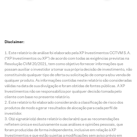
Disclaimer:
Este relatório de análise foi elaborado pela XP Investimentos CCTVM S.A.
(“XP Investimentos ou XP”) de acordo com todas as exigências previstas na
Resolução CVM 20/2021, tem como objetivo fornecer informações que
possam auxiliar o investidor a tomar sua própria decisão de investimento, não
constituindo qualquer tipo de oferta ou solicitação de compra e/ou venda de
qualquer produto. As informações contidas neste relatório são consideradas
válidas na data de sua divulgação e foram obtidas de fontes públicas. A XP
Investimentos não se responsabiliza por qualquer decisão tomada pelo
cliente com base no presente relatório.
Este relatório foi elaborado considerando a classificação de risco dos
produtos de modo a gerar resultados de alocação para cada perfil de
investidor.
O(s) signatário(s) deste relatório declara(m) que as recomendações
refletem única e exclusivamente suas análises e opiniões pessoais, que
foram produzidas de forma independente, inclusive em relação à XP
Investimentos e que estão sujeitas a modificações sem aviso prévio em