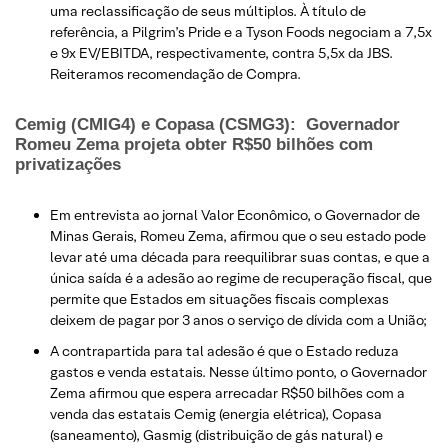
uma reclassificação de seus múltiplos. À título de
referência, a Pilgrim’s Pride e a Tyson Foods negociam a 7,5x
e 9x EV/EBITDA, respectivamente, contra 5,5x da JBS.
Reiteramos recomendação de Compra.
Cemig (CMIG4) e Copasa (CSMG3): Governador
Romeu Zema projeta obter R$50 bilhões com
privatizações
Em entrevista ao jornal Valor Econômico, o Governador de
Minas Gerais, Romeu Zema, afirmou que o seu estado pode
levar até uma década para reequilibrar suas contas, e que a
única saída é a adesão ao regime de recuperação fiscal, que
permite que Estados em situações fiscais complexas
deixem de pagar por 3 anos o serviço de dívida com a União;
A contrapartida para tal adesão é que o Estado reduza
gastos e venda estatais. Nesse último ponto, o Governador
Zema afirmou que espera arrecadar R$50 bilhões com a
venda das estatais Cemig (energia elétrica), Copasa
(saneamento), Gasmig (distribuição de gás natural) e