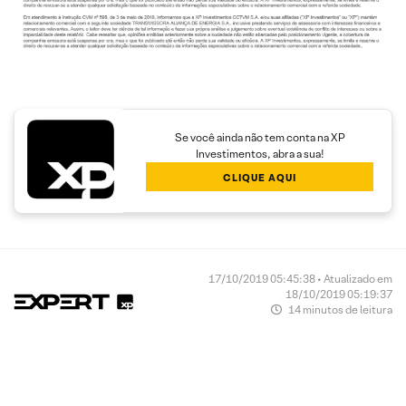
Se você ainda não tem conta na XP
Investimentos, abra a sua!
CLIQUE AQUI
17/10/2019 05:45:38 • Atualizado em
18/10/2019 05:19:37
14 minutos de leitura