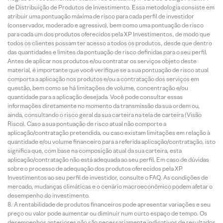
de Distribuição de Produtos de Investimento. Essa metodologia consiste em
atribuir uma pontuação máxima de risco para cada perfil de investidor
(conservador, moderado e agressivo), bem como uma pontuação de risco
para cada um dos produtos oferecidos pela XP Investimentos, de modo que
todos os clientes possam ter acesso a todos os produtos, desde que dentro
das quantidades e limites da pontuação de risco definidas para o seu perfil.
Antes de aplicar nos produtos e/ou contratar os serviços objeto deste
material, é importante que você verifique se a sua pontuação de risco atual
comporta a aplicação nos produtos e/ou a contratação dos serviços em
questão, bem como se há limitações de volume, concentração e/ou
quantidade para a aplicação desejada. Você pode consultar essas
informações diretamente no momento da transmissão da sua ordem ou,
ainda, consultando o risco geral da sua carteira na tela de carteira (Visão
Risco). Caso a sua pontuação de risco atual não comporte a
aplicação/contratação pretendida, ou caso existam limitações em relação à
quantidade e/ou volume financeiro para a referida aplicação/contratação, isto
significa que, com base na composição atual da sua carteira, esta
aplicação/contratação não está adequada ao seu perfil. Em caso de dúvidas
sobre o processo de adequação dos produtos oferecidos pela XP
Investimentos ao seu perfil de investidor, consulte o FAQ. As condições de
mercado, mudanças climáticas e o cenário macroeconômico podem afetar o
desempenho do investimento.
A rentabilidade de produtos financeiros pode apresentar variações e seu
preço ou valor pode aumentar ou diminuir num curto espaço de tempo. Os
desempenhos anteriores não são necessariamente indicativos de resultados