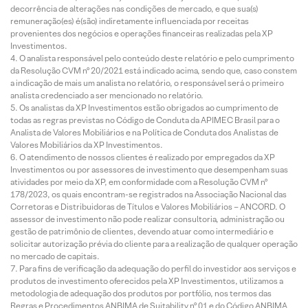
decorrência de alterações nas condições de mercado, e que sua(s)
remuneração(es) é(são) indiretamente influenciada por receitas
provenientes dos negócios e operações financeiras realizadas pela XP
Investimentos.
O analista responsável pelo conteúdo deste relatório e pelo cumprimento
da Resolução CVM nº 20/2021 está indicado acima, sendo que, caso constem
a indicação de mais um analista no relatório, o responsável será o primeiro
analista credenciado a ser mencionado no relatório.
Os analistas da XP Investimentos estão obrigados ao cumprimento de
todas as regras previstas no Código de Conduta da APIMEC Brasil para o
Analista de Valores Mobiliários e na Política de Conduta dos Analistas de
Valores Mobiliários da XP Investimentos.
O atendimento de nossos clientes é realizado por empregados da XP
Investimentos ou por assessores de investimento que desempenham suas
atividades por meio da XP, em conformidade com a Resolução CVM nº
178/2023, os quais encontram-se registrados na Associação Nacional das
Corretoras e Distribuidoras de Títulos e Valores Mobiliários – ANCORD. O
assessor de investimento não pode realizar consultoria, administração ou
gestão de patrimônio de clientes, devendo atuar como intermediário e
solicitar autorização prévia do cliente para a realização de qualquer operação
no mercado de capitais.
Para fins de verificação da adequação do perfil do investidor aos serviços e
produtos de investimento oferecidos pela XP Investimentos, utilizamos a
metodologia de adequação dos produtos por portfólio, nos termos das
Regras e Procedimentos ANBIMA de Suitability nº 01 e do Código ANBIMA