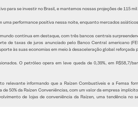
vo para se investir no Brasil, e mantemos nossas projeções de 115 mil p
 uma performance positiva nessa noite, enquanto mercados asiáticos 
no mundo continua em destaque, com três bancos centrais surpreenden
 corte de taxas de juros anunciado pelo Banco Central americano (
uporte às suas economias em meio à desaceleração global reforçada p
onados. O petróleo opera em leve queda de 0,39%, em R$58,7/barrill
to relevante informando que a Raízen Combustíveis e a Femsa f
ia de 50% da Raízen Conveniências, com um valor da empresa implícito 
volvimento de lojas de conveniência da Raízen, uma tendência no se