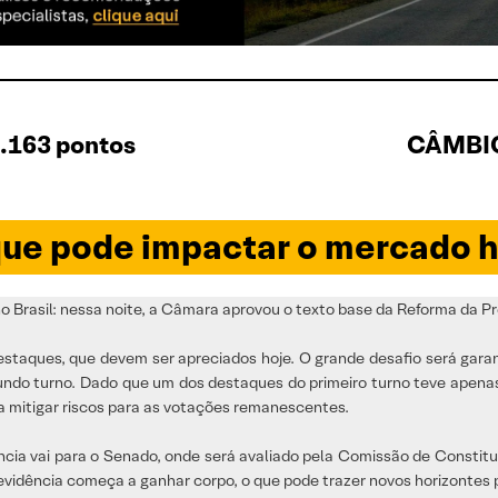
.163 pontos
CÂMBIO
ue pode impactar o mercado h
Brasil: nessa noite, a Câmara aprovou o texto base da Reforma da Pr
estaques, que devem ser apreciados hoje. O grande desafio será garan
ndo turno. Dado que um dos destaques do primeiro turno teve apenas 
a mitigar riscos para as votações remanescentes.
cia vai para o Senado, onde será avaliado pela Comissão de Constitu
vidência começa a ganhar corpo, o que pode trazer novos horizontes 