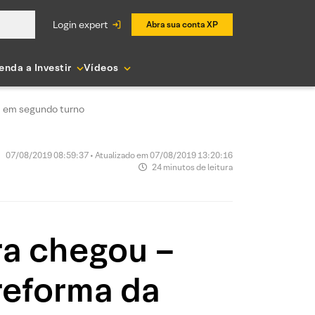
login expert
Abra sua conta XP
enda a Investir
Vídeos
ia em segundo turno
07/08/2019 08:59:37 • Atualizado em 07/08/2019 13:20:16
24 minutos de leitura
ra chegou –
reforma da