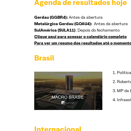
Agenda de resultados hoje
Gerdau (GGBR4):
Antes da abertura
Metalúrgica Gerdau (GOAU4):
Antes da abertura
SulAmérica (SULA11)
: Depois do fechamento
Clique aqui para acessar o calendário completo
Para ver um resumo dos resultados até o momento,
Brasil
Polític
Robert
MP da 
Infraes
Internacional