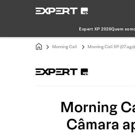
Expert XP 2026
Quem som
Morning Call
Morning Call XP (07.ago
Morning Ca
Câmara ap