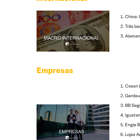
China: 
Três ba
Alemanh
Empresas
Cosan (
Gerdau
BB Segu
Iguatem
Engie B
Lojas A