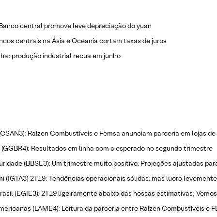
Banco central promove leve depreciação do yuan
ncos centrais na Ásia e Oceania cortam taxas de juros
a: produção industrial recua em junho
CSAN3): Raízen Combustíveis e Femsa anunciam parceria em lojas de
 (GGBR4): Resultados em linha com o esperado no segundo trimestre
ridade (BBSE3): Um trimestre muito positivo; Projeções ajustadas par
i (IGTA3) 2T19: Tendências operacionais sólidas, mas lucro levemente
rasil (EGIE3): 2T19 ligeiramente abaixo das nossas estimativas; Vem
mericanas (LAME4): Leitura da parceria entre Raízen Combustíveis e 