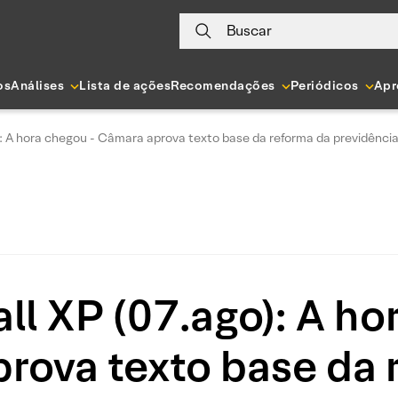
Buscar
os
Análises
Lista de ações
Recomendações
Periódicos
Apr
): A hora chegou - Câmara aprova texto base da reforma da previdênc
ll XP (07.ago): A ho
rova texto base da 