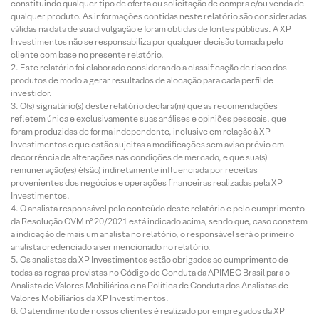
constituindo qualquer tipo de oferta ou solicitação de compra e/ou venda de
qualquer produto. As informações contidas neste relatório são consideradas
válidas na data de sua divulgação e foram obtidas de fontes públicas. A XP
Investimentos não se responsabiliza por qualquer decisão tomada pelo
cliente com base no presente relatório.
Este relatório foi elaborado considerando a classificação de risco dos
produtos de modo a gerar resultados de alocação para cada perfil de
investidor.
O(s) signatário(s) deste relatório declara(m) que as recomendações
refletem única e exclusivamente suas análises e opiniões pessoais, que
foram produzidas de forma independente, inclusive em relação à XP
Investimentos e que estão sujeitas a modificações sem aviso prévio em
decorrência de alterações nas condições de mercado, e que sua(s)
remuneração(es) é(são) indiretamente influenciada por receitas
provenientes dos negócios e operações financeiras realizadas pela XP
Investimentos.
O analista responsável pelo conteúdo deste relatório e pelo cumprimento
da Resolução CVM nº 20/2021 está indicado acima, sendo que, caso constem
a indicação de mais um analista no relatório, o responsável será o primeiro
analista credenciado a ser mencionado no relatório.
Os analistas da XP Investimentos estão obrigados ao cumprimento de
todas as regras previstas no Código de Conduta da APIMEC Brasil para o
Analista de Valores Mobiliários e na Política de Conduta dos Analistas de
Valores Mobiliários da XP Investimentos.
O atendimento de nossos clientes é realizado por empregados da XP