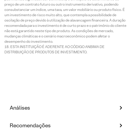
preço de um contrato futuro ou outro instrumento derivativo, podendo
consubstanciar um índice, uma taxa, um valor mobiliário ou produto físico. É
um investimento de risco muito alto, que contempla a possibilidade de
oscilação de preço devido à utilização de alavancagem financeira. A duração
recomendada para o investimento é de curto prazo e o patrimônio do cliente
não está garantido neste tipo de produto. As condições de mercado,
mudanças climáticas e o cenário macroeconômico podem afetar o
desempenho do investimento.
ESTA INSTITUIÇÃO É ADERENTE AO CÓDIGO ANBIMA DE
DISTRIBUIÇÃO DE PRODUTOS DE INVESTIMENTO.
Análises
Recomendações