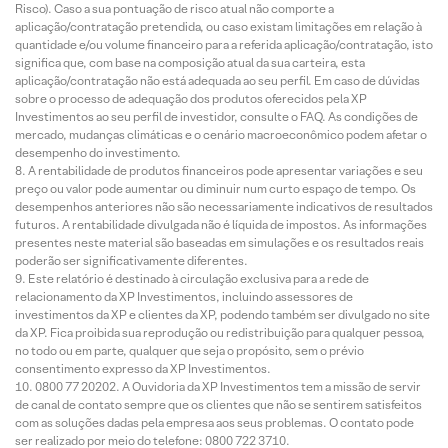
Risco). Caso a sua pontuação de risco atual não comporte a
aplicação/contratação pretendida, ou caso existam limitações em relação à
quantidade e/ou volume financeiro para a referida aplicação/contratação, isto
significa que, com base na composição atual da sua carteira, esta
aplicação/contratação não está adequada ao seu perfil. Em caso de dúvidas
sobre o processo de adequação dos produtos oferecidos pela XP
Investimentos ao seu perfil de investidor, consulte o FAQ. As condições de
mercado, mudanças climáticas e o cenário macroeconômico podem afetar o
desempenho do investimento.
A rentabilidade de produtos financeiros pode apresentar variações e seu
preço ou valor pode aumentar ou diminuir num curto espaço de tempo. Os
desempenhos anteriores não são necessariamente indicativos de resultados
futuros. A rentabilidade divulgada não é líquida de impostos. As informações
presentes neste material são baseadas em simulações e os resultados reais
poderão ser significativamente diferentes.
Este relatório é destinado à circulação exclusiva para a rede de
relacionamento da XP Investimentos, incluindo assessores de
investimentos da XP e clientes da XP, podendo também ser divulgado no site
da XP. Fica proibida sua reprodução ou redistribuição para qualquer pessoa,
no todo ou em parte, qualquer que seja o propósito, sem o prévio
consentimento expresso da XP Investimentos.
0800 77 20202. A Ouvidoria da XP Investimentos tem a missão de servir
de canal de contato sempre que os clientes que não se sentirem satisfeitos
com as soluções dadas pela empresa aos seus problemas. O contato pode
ser realizado por meio do telefone: 0800 722 3710.