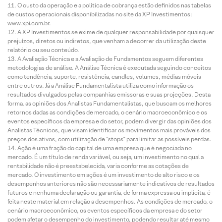
O custo da operação e a política de cobrança estão definidos nas tabelas
de custos operacionais disponibilizadas no site da XP Investimentos:
www.xpi.com.br.
A XP Investimentos se exime de qualquer responsabilidade por quaisquer
prejuízos, diretos ou indiretos, que venham a decorrer da utilização deste
relatório ou seu conteúdo.
A Avaliação Técnica e a Avaliação de Fundamentos seguem diferentes
metodologias de análise. A Análise Técnica é executada seguindo conceitos
como tendência, suporte, resistência, candles, volumes, médias móveis
entre outros. Já a Análise Fundamentalista utiliza como informação os
resultados divulgados pelas companhias emissoras e suas projeções. Desta
forma, as opiniões dos Analistas Fundamentalistas, que buscam os melhores
retornos dadas as condições de mercado, o cenário macroeconômico e os
eventos específicos da empresa e do setor, podem divergir das opiniões dos
Analistas Técnicos, que visam identificar os movimentos mais prováveis dos
preços dos ativos, com utilização de “stops” para limitar as possíveis perdas.
Ação é uma fração do capital de uma empresa que é negociada no
mercado. É um título de renda variável, ou seja, um investimento no qual a
rentabilidade não é preestabelecida, varia conforme as cotações de
mercado. O investimento em ações é um investimento de alto risco e os
desempenhos anteriores não são necessariamente indicativos de resultados
futuros e nenhuma declaração ou garantia, de forma expressa ou implícita, é
feita neste material em relação a desempenhos. As condições de mercado, o
cenário macroeconômico, os eventos específicos da empresa e do setor
podem afetar o desempenho do investimento, podendo resultar até mesmo