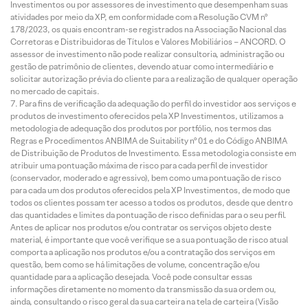
Investimentos ou por assessores de investimento que desempenham suas
atividades por meio da XP, em conformidade com a Resolução CVM nº
178/2023, os quais encontram-se registrados na Associação Nacional das
Corretoras e Distribuidoras de Títulos e Valores Mobiliários – ANCORD. O
assessor de investimento não pode realizar consultoria, administração ou
gestão de patrimônio de clientes, devendo atuar como intermediário e
solicitar autorização prévia do cliente para a realização de qualquer operação
no mercado de capitais.
Para fins de verificação da adequação do perfil do investidor aos serviços e
produtos de investimento oferecidos pela XP Investimentos, utilizamos a
metodologia de adequação dos produtos por portfólio, nos termos das
Regras e Procedimentos ANBIMA de Suitability nº 01 e do Código ANBIMA
de Distribuição de Produtos de Investimento. Essa metodologia consiste em
atribuir uma pontuação máxima de risco para cada perfil de investidor
(conservador, moderado e agressivo), bem como uma pontuação de risco
para cada um dos produtos oferecidos pela XP Investimentos, de modo que
todos os clientes possam ter acesso a todos os produtos, desde que dentro
das quantidades e limites da pontuação de risco definidas para o seu perfil.
Antes de aplicar nos produtos e/ou contratar os serviços objeto deste
material, é importante que você verifique se a sua pontuação de risco atual
comporta a aplicação nos produtos e/ou a contratação dos serviços em
questão, bem como se há limitações de volume, concentração e/ou
quantidade para a aplicação desejada. Você pode consultar essas
informações diretamente no momento da transmissão da sua ordem ou,
ainda, consultando o risco geral da sua carteira na tela de carteira (Visão