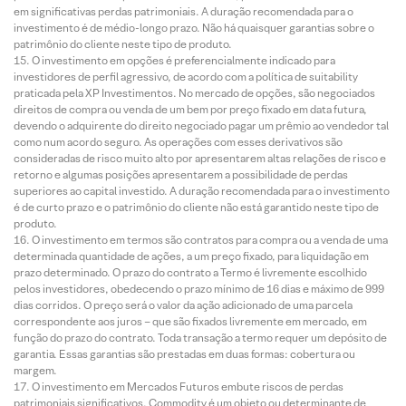
em significativas perdas patrimoniais. A duração recomendada para o
investimento é de médio-longo prazo. Não há quaisquer garantias sobre o
patrimônio do cliente neste tipo de produto.
O investimento em opções é preferencialmente indicado para
investidores de perfil agressivo, de acordo com a política de suitability
praticada pela XP Investimentos. No mercado de opções, são negociados
direitos de compra ou venda de um bem por preço fixado em data futura,
devendo o adquirente do direito negociado pagar um prêmio ao vendedor tal
como num acordo seguro. As operações com esses derivativos são
consideradas de risco muito alto por apresentarem altas relações de risco e
retorno e algumas posições apresentarem a possibilidade de perdas
superiores ao capital investido. A duração recomendada para o investimento
é de curto prazo e o patrimônio do cliente não está garantido neste tipo de
produto.
O investimento em termos são contratos para compra ou a venda de uma
determinada quantidade de ações, a um preço fixado, para liquidação em
prazo determinado. O prazo do contrato a Termo é livremente escolhido
pelos investidores, obedecendo o prazo mínimo de 16 dias e máximo de 999
dias corridos. O preço será o valor da ação adicionado de uma parcela
correspondente aos juros – que são fixados livremente em mercado, em
função do prazo do contrato. Toda transação a termo requer um depósito de
garantia. Essas garantias são prestadas em duas formas: cobertura ou
margem.
O investimento em Mercados Futuros embute riscos de perdas
patrimoniais significativos. Commodity é um objeto ou determinante de