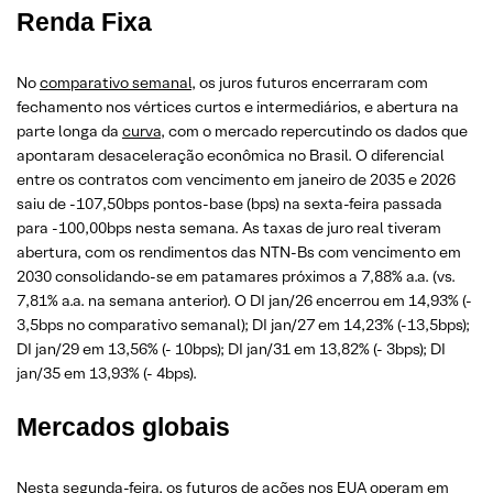
Renda Fixa
No
comparativo semanal
, os juros futuros encerraram com
fechamento nos vértices curtos e intermediários, e abertura na
parte longa da
curva
, com o mercado repercutindo os dados que
apontaram desaceleração econômica no Brasil. O diferencial
entre os contratos com vencimento em janeiro de 2035 e 2026
saiu de -107,50bps pontos-base (bps) na sexta-feira passada
para -100,00bps nesta semana. As taxas de juro real tiveram
abertura, com os rendimentos das NTN-Bs com vencimento em
2030 consolidando-se em patamares próximos a 7,88% a.a. (vs.
7,81% a.a. na semana anterior). O DI jan/26 encerrou em 14,93% (-
3,5bps no comparativo semanal); DI jan/27 em 14,23% (-13,5bps);
DI jan/29 em 13,56% (- 10bps); DI jan/31 em 13,82% (- 3bps); DI
jan/35 em 13,93% (- 4bps).
Mercados globais
Nesta segunda-feira, os futuros de ações nos EUA operam em