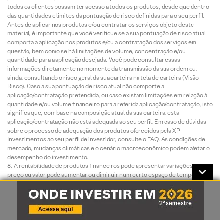
todos os clientes possam ter acesso a todos os produtos, desde que dentro
das quantidades e limites da pontuação de risco definidas para o seu perfil.
Antes de aplicar nos produtos e/ou contratar os serviços objeto deste
material, é importante que você verifique se a sua pontuação de risco atual
comporta a aplicação nos produtos e/ou a contratação dos serviços em
questão, bem como se há limitações de volume, concentração e/ou
quantidade para a aplicação desejada. Você pode consultar essas
informações diretamente no momento da transmissão da sua ordem ou,
ainda, consultando o risco geral da sua carteira na tela de carteira (Visão
Risco). Caso a sua pontuação de risco atual não comporte a
aplicação/contratação pretendida, ou caso existam limitações em relação à
quantidade e/ou volume financeiro para a referida aplicação/contratação, isto
significa que, com base na composição atual da sua carteira, esta
aplicação/contratação não está adequada ao seu perfil. Em caso de dúvidas
sobre o processo de adequação dos produtos oferecidos pela XP
Investimentos ao seu perfil de investidor, consulte o FAQ. As condições de
mercado, mudanças climáticas e o cenário macroeconômico podem afetar o
desempenho do investimento.
A rentabilidade de produtos financeiros pode apresentar variações e seu
preço ou valor pode aumentar ou diminuir num curto espaço de tempo. Os
desempenhos anteriores não são necessariamente indicativos de resultados
futuros. A rentabilidade divulgada não é líquida de impostos. As informações
presentes neste material são baseadas em simulações e os resultados reais
poderão ser significativamente diferentes.
Este relatório é destinado à circulação exclusiva para a rede de