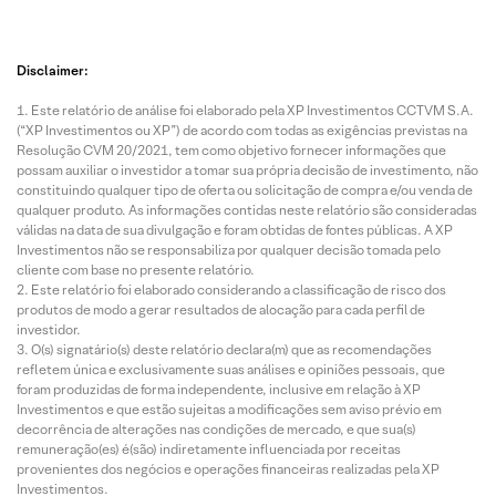
Disclaimer:
Este relatório de análise foi elaborado pela XP Investimentos CCTVM S.A.
(“XP Investimentos ou XP”) de acordo com todas as exigências previstas na
Resolução CVM 20/2021, tem como objetivo fornecer informações que
possam auxiliar o investidor a tomar sua própria decisão de investimento, não
constituindo qualquer tipo de oferta ou solicitação de compra e/ou venda de
qualquer produto. As informações contidas neste relatório são consideradas
válidas na data de sua divulgação e foram obtidas de fontes públicas. A XP
Investimentos não se responsabiliza por qualquer decisão tomada pelo
cliente com base no presente relatório.
Este relatório foi elaborado considerando a classificação de risco dos
produtos de modo a gerar resultados de alocação para cada perfil de
investidor.
O(s) signatário(s) deste relatório declara(m) que as recomendações
refletem única e exclusivamente suas análises e opiniões pessoais, que
foram produzidas de forma independente, inclusive em relação à XP
Investimentos e que estão sujeitas a modificações sem aviso prévio em
decorrência de alterações nas condições de mercado, e que sua(s)
remuneração(es) é(são) indiretamente influenciada por receitas
provenientes dos negócios e operações financeiras realizadas pela XP
Investimentos.