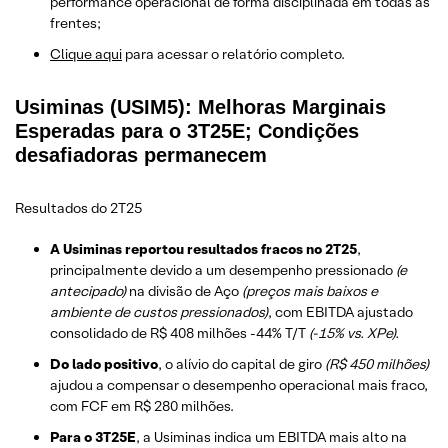
performance operacional de forma disciplinada em todas as
frentes;
Clique aqui
para acessar o relatório completo.
Usiminas (USIM5): Melhoras Marginais
Esperadas para o 3T25E; Condições
desafiadoras permanecem
Resultados do 2T25
A Usiminas reportou resultados fracos no 2T25
,
principalmente devido a um desempenho pressionado
(e
antecipado)
na divisão de Aço
(preços mais baixos e
ambiente de custos pressionados)
, com EBITDA ajustado
consolidado de R$ 408 milhões -44% T/T
(-15% vs. XPe).
Do lado positivo
, o alívio do capital de giro
(R$ 450 milhões)
ajudou a compensar o desempenho operacional mais fraco,
com FCF em R$ 280 milhões.
Para o 3T25E
, a Usiminas indica um EBITDA mais alto na