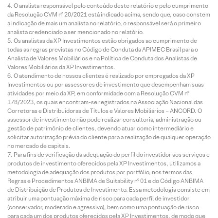
O analista responsável pelo conteúdo deste relatório e pelo cumprimento
da Resolução CVM nº 20/2021 está indicado acima, sendo que, caso constem
a indicação de mais um analista no relatório, o responsável será o primeiro
analista credenciado a ser mencionado no relatório.
Os analistas da XP Investimentos estão obrigados ao cumprimento de
todas as regras previstas no Código de Conduta da APIMEC Brasil para o
Analista de Valores Mobiliários e na Política de Conduta dos Analistas de
Valores Mobiliários da XP Investimentos.
O atendimento de nossos clientes é realizado por empregados da XP
Investimentos ou por assessores de investimento que desempenham suas
atividades por meio da XP, em conformidade com a Resolução CVM nº
178/2023, os quais encontram-se registrados na Associação Nacional das
Corretoras e Distribuidoras de Títulos e Valores Mobiliários – ANCORD. O
assessor de investimento não pode realizar consultoria, administração ou
gestão de patrimônio de clientes, devendo atuar como intermediário e
solicitar autorização prévia do cliente para a realização de qualquer operação
no mercado de capitais.
Para fins de verificação da adequação do perfil do investidor aos serviços e
produtos de investimento oferecidos pela XP Investimentos, utilizamos a
metodologia de adequação dos produtos por portfólio, nos termos das
Regras e Procedimentos ANBIMA de Suitability nº 01 e do Código ANBIMA
de Distribuição de Produtos de Investimento. Essa metodologia consiste em
atribuir uma pontuação máxima de risco para cada perfil de investidor
(conservador, moderado e agressivo), bem como uma pontuação de risco
para cada um dos produtos oferecidos pela XP Investimentos, de modo que