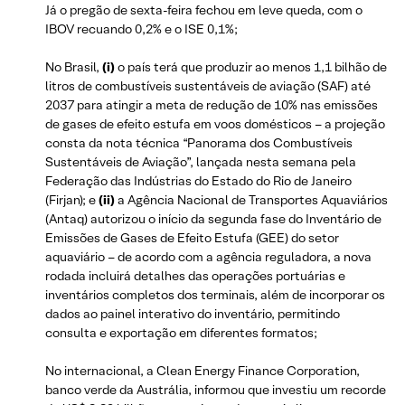
Já o pregão de sexta-feira fechou em leve queda, com o
IBOV recuando 0,2% e o ISE 0,1%;
No Brasil,
(i)
o país terá que produzir ao menos 1,1 bilhão de
litros de combustíveis sustentáveis de aviação (SAF) até
2037 para atingir a meta de redução de 10% nas emissões
de gases de efeito estufa em voos domésticos – a projeção
consta da nota técnica “Panorama dos Combustíveis
Sustentáveis de Aviação”, lançada nesta semana pela
Federação das Indústrias do Estado do Rio de Janeiro
(Firjan); e
(ii)
a Agência Nacional de Transportes Aquaviários
(Antaq) autorizou o início da segunda fase do Inventário de
Emissões de Gases de Efeito Estufa (GEE) do setor
aquaviário – de acordo com a agência reguladora, a nova
rodada incluirá detalhes das operações portuárias e
inventários completos dos terminais, além de incorporar os
dados ao painel interativo do inventário, permitindo
consulta e exportação em diferentes formatos;
No internacional, a Clean Energy Finance Corporation,
banco verde da Austrália, informou que investiu um recorde