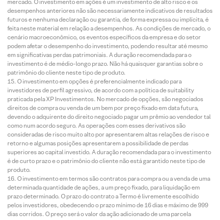
mercado. O investimento em ações é um investimento de alto risco e os
desempenhos anteriores não são necessariamente indicativos de resultados
futuros e nenhuma declaração ou garantia, de forma expressa ou implícita, é
feita neste material em relação a desempenhos. As condições de mercado, o
cenário macroeconômico, os eventos específicos da empresa e do setor
podem afetar o desempenho do investimento, podendo resultar até mesmo
em significativas perdas patrimoniais. A duração recomendada para o
investimento é de médio-longo prazo. Não há quaisquer garantias sobre o
patrimônio do cliente neste tipo de produto.
O investimento em opções é preferencialmente indicado para
investidores de perfil agressivo, de acordo com a política de suitability
praticada pela XP Investimentos. No mercado de opções, são negociados
direitos de compra ou venda de um bem por preço fixado em data futura,
devendo o adquirente do direito negociado pagar um prêmio ao vendedor tal
como num acordo seguro. As operações com esses derivativos são
consideradas de risco muito alto por apresentarem altas relações de risco e
retorno e algumas posições apresentarem a possibilidade de perdas
superiores ao capital investido. A duração recomendada para o investimento
é de curto prazo e o patrimônio do cliente não está garantido neste tipo de
produto.
O investimento em termos são contratos para compra ou a venda de uma
determinada quantidade de ações, a um preço fixado, para liquidação em
prazo determinado. O prazo do contrato a Termo é livremente escolhido
pelos investidores, obedecendo o prazo mínimo de 16 dias e máximo de 999
dias corridos. O preço será o valor da ação adicionado de uma parcela