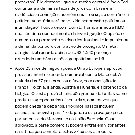
pretextos”. Ele destacou que a questão central é “se o Fed
continuará a definir as taxas de juros com base em
evidências e condições econômicas — ou se, ao contrário, a
política monetária será conduzida por pressão política ou
intimidação”. Pouco depois, Donald Trump afirmou à NBC
que não tinha conhecimento da investigação. O episódio
aumentou a percepção de risco institucional e impulsionou
a demanda por ouro como ativo de proteção. O metal
atingiu nível recorde acima de US$ 4.580 por onça,
refletindo também tensões geopolíticas no Irã;
Após 25 anos de negociações, a União Europeia aprovou
provisoriamente o acordo comercial com o Mercosul. A
maioria dos 27 países votou a favor, com oposição de
França, Polônia, Irlanda, Áustria e Hungria, e abstenção da
Bélgica. O texto prevê eliminação gradual de tarifas sobre
produtos agropecuários e industriais, com prazos que
podem chegar a dez anos. Próximos passos incluem
assinatura prevista para 17 de janeiro e aprovação pelos
parlamentos do Mercosul e da União Europeia. Caso
aprovado, a parte comercial poderá entrar em vigor antes
da ratificação completa pelos 27 países europeus;