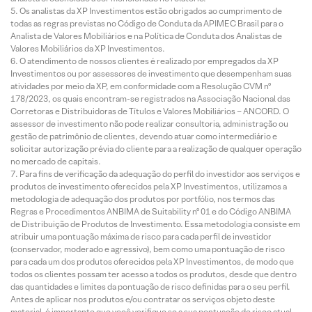
Os analistas da XP Investimentos estão obrigados ao cumprimento de
todas as regras previstas no Código de Conduta da APIMEC Brasil para o
Analista de Valores Mobiliários e na Política de Conduta dos Analistas de
Valores Mobiliários da XP Investimentos.
O atendimento de nossos clientes é realizado por empregados da XP
Investimentos ou por assessores de investimento que desempenham suas
atividades por meio da XP, em conformidade com a Resolução CVM nº
178/2023, os quais encontram-se registrados na Associação Nacional das
Corretoras e Distribuidoras de Títulos e Valores Mobiliários – ANCORD. O
assessor de investimento não pode realizar consultoria, administração ou
gestão de patrimônio de clientes, devendo atuar como intermediário e
solicitar autorização prévia do cliente para a realização de qualquer operação
no mercado de capitais.
Para fins de verificação da adequação do perfil do investidor aos serviços e
produtos de investimento oferecidos pela XP Investimentos, utilizamos a
metodologia de adequação dos produtos por portfólio, nos termos das
Regras e Procedimentos ANBIMA de Suitability nº 01 e do Código ANBIMA
de Distribuição de Produtos de Investimento. Essa metodologia consiste em
atribuir uma pontuação máxima de risco para cada perfil de investidor
(conservador, moderado e agressivo), bem como uma pontuação de risco
para cada um dos produtos oferecidos pela XP Investimentos, de modo que
todos os clientes possam ter acesso a todos os produtos, desde que dentro
das quantidades e limites da pontuação de risco definidas para o seu perfil.
Antes de aplicar nos produtos e/ou contratar os serviços objeto deste
material, é importante que você verifique se a sua pontuação de risco atual