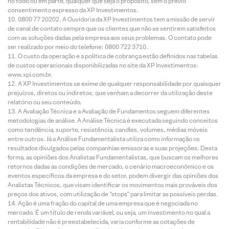
no todo ou em parte, qualquer que seja o propósito, sem o prévio
consentimento expresso da XP Investimentos.
0800 77 20202. A Ouvidoria da XP Investimentos tem a missão de servir
de canal de contato sempre que os clientes que não se sentirem satisfeitos
com as soluções dadas pela empresa aos seus problemas. O contato pode
ser realizado por meio do telefone: 0800 722 3710.
O custo da operação e a política de cobrança estão definidos nas tabelas
de custos operacionais disponibilizadas no site da XP Investimentos:
www.xpi.com.br.
A XP Investimentos se exime de qualquer responsabilidade por quaisquer
prejuízos, diretos ou indiretos, que venham a decorrer da utilização deste
relatório ou seu conteúdo.
A Avaliação Técnica e a Avaliação de Fundamentos seguem diferentes
metodologias de análise. A Análise Técnica é executada seguindo conceitos
como tendência, suporte, resistência, candles, volumes, médias móveis
entre outros. Já a Análise Fundamentalista utiliza como informação os
resultados divulgados pelas companhias emissoras e suas projeções. Desta
forma, as opiniões dos Analistas Fundamentalistas, que buscam os melhores
retornos dadas as condições de mercado, o cenário macroeconômico e os
eventos específicos da empresa e do setor, podem divergir das opiniões dos
Analistas Técnicos, que visam identificar os movimentos mais prováveis dos
preços dos ativos, com utilização de “stops” para limitar as possíveis perdas.
Ação é uma fração do capital de uma empresa que é negociada no
mercado. É um título de renda variável, ou seja, um investimento no qual a
rentabilidade não é preestabelecida, varia conforme as cotações de