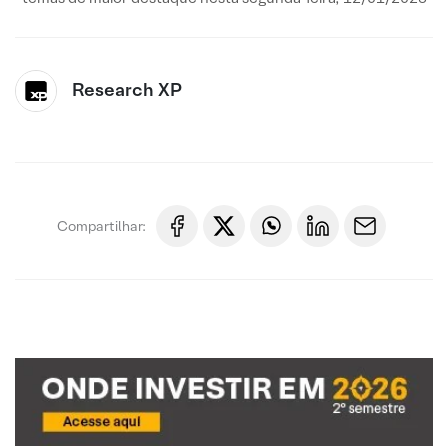
Research XP
Compartilhar: