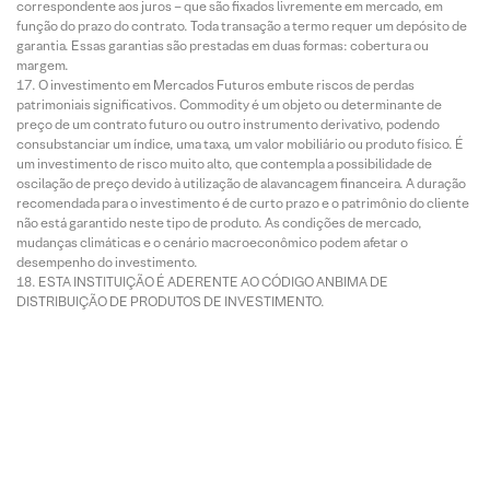
correspondente aos juros – que são fixados livremente em mercado, em
função do prazo do contrato. Toda transação a termo requer um depósito de
garantia. Essas garantias são prestadas em duas formas: cobertura ou
margem.
O investimento em Mercados Futuros embute riscos de perdas
patrimoniais significativos. Commodity é um objeto ou determinante de
preço de um contrato futuro ou outro instrumento derivativo, podendo
consubstanciar um índice, uma taxa, um valor mobiliário ou produto físico. É
um investimento de risco muito alto, que contempla a possibilidade de
oscilação de preço devido à utilização de alavancagem financeira. A duração
recomendada para o investimento é de curto prazo e o patrimônio do cliente
não está garantido neste tipo de produto. As condições de mercado,
mudanças climáticas e o cenário macroeconômico podem afetar o
desempenho do investimento.
ESTA INSTITUIÇÃO É ADERENTE AO CÓDIGO ANBIMA DE
DISTRIBUIÇÃO DE PRODUTOS DE INVESTIMENTO.