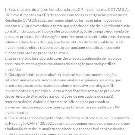
Este relatório de análise foi elaborado pela XP Investimentos CCTVM S.A.
(“XP Investimentos ou XP”) de acordo com todas as exigências previstas na
Resolução CVM 20/2021, tem como objetivo fornecer informações que
possam auxiliar o investidor a tomar sua própria decisão de investimento, não
constituindo qualquer tipo de oferta ou solicitação de compra e/ou venda de
qualquer produto. As informações contidas neste relatório são consideradas
válidas na data de sua divulgação e foram obtidas de fontes públicas. A XP
Investimentos não se responsabiliza por qualquer decisão tomada pelo
cliente com base no presente relatório.
Este relatório foi elaborado considerando a classificação de risco dos
produtos de modo a gerar resultados de alocação para cada perfil de
investidor.
O(s) signatário(s) deste relatório declara(m) que as recomendações
refletem única e exclusivamente suas análises e opiniões pessoais, que
foram produzidas de forma independente, inclusive em relação à XP
Investimentos e que estão sujeitas a modificações sem aviso prévio em
decorrência de alterações nas condições de mercado, e que sua(s)
remuneração(es) é(são) indiretamente influenciada por receitas
provenientes dos negócios e operações financeiras realizadas pela XP
Investimentos.
O analista responsável pelo conteúdo deste relatório e pelo cumprimento
da Resolução CVM nº 20/2021 está indicado acima, sendo que, caso constem
a indicação de mais um analista no relatório, o responsável será o primeiro
analista credenciado a ser mencionado no relatório.