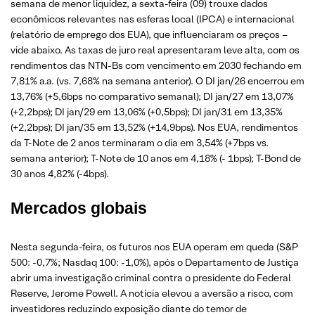
semana de menor liquidez, a sexta-feira (09) trouxe dados
econômicos relevantes nas esferas local (IPCA) e internacional
(relatório de emprego dos EUA), que influenciaram os preços –
vide abaixo. As taxas de juro real apresentaram leve alta, com os
rendimentos das NTN-Bs com vencimento em 2030 fechando em
7,81% a.a. (vs. 7,68% na semana anterior). O DI jan/26 encerrou em
13,76% (+5,6bps no comparativo semanal); DI jan/27 em 13,07%
(+2,2bps); DI jan/29 em 13,06% (+0,5bps); DI jan/31 em 13,35%
(+2,2bps); DI jan/35 em 13,52% (+14,9bps). Nos EUA, rendimentos
da T-Note de 2 anos terminaram o dia em 3,54% (+7bps vs.
semana anterior); T-Note de 10 anos em 4,18% (- 1bps); T-Bond de
30 anos 4,82% (-4bps).
Mercados globais
Nesta segunda-feira, os futuros nos EUA operam em queda (S&P
500: -0,7%; Nasdaq 100: -1,0%), após o Departamento de Justiça
abrir uma investigação criminal contra o presidente do Federal
Reserve, Jerome Powell. A notícia elevou a aversão a risco, com
investidores reduzindo exposição diante do temor de