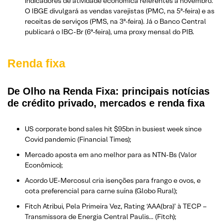
indicadores de atividade econômica referentes a novembro.
O IBGE divulgará as vendas varejistas (PMC, na 5ª-feira) e as
receitas de serviços (PMS, na 3ª-feira). Já o Banco Central
publicará o IBC-Br (6ª-feira), uma proxy mensal do PIB.
Renda fixa
De Olho na Renda Fixa: principais notícias
de crédito privado, mercados e renda fixa
US corporate bond sales hit $95bn in busiest week since
Covid pandemic (Financial Times);
Mercado aposta em ano melhor para as NTN-Bs (Valor
Econômico);
Acordo UE-Mercosul cria isenções para frango e ovos, e
cota preferencial para carne suína (Globo Rural);
Fitch Atribui, Pela Primeira Vez, Rating ‘AAA(bra)’ à TECP –
Transmissora de Energia Central Paulis… (Fitch);