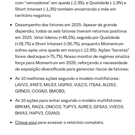
com “vencedores” em queda (-2,3%), e Qualidade (-1,9%) e
Short Interest (-1,3%) também encerrando o mês em
território negativo;
Desempenho dos fatores em 2025: Apesar da grande
dispersão, todos os seis fatores tiveram retornos positivos
em 2025. Valor liderou (+48,5%), seguido por Qualidade
(+28,7%) e Short Interest (+26,7%), enquanto Momentum
sofreu após uma queda em março (-12,9%). Ações “baratas”
foram destaque (+75,7%). Nosso monitor de regimes sinaliza
força para Momentum em 2026, reforçando a necessidade
de exposição diversificada para gerenciar riscos de fatores;
As 10 melhores ações segundo o modelo multifatores:
LAVV3, JHSF3, MILS3, UGPA3, VULC3, ITSA4, ALOS3,
GRND3, COGN3, BMOB3;
As 10 ações para evitar segundo o modelo multifatores:
BRKM5, RAIZ4, ONCO3, TUPY3, AURE3, GFSA3, VVEO3,
BHIA3, HAPV3, CSAN3;
Clique aqui
para acessar o relatório completo.