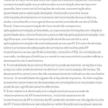
comporta a aplicação nos produtos e/ou a contratação dos serviços em
questão, bem como se há limitações de volume, concentração e/ou
quantidade para a aplicação desejada. Você pode consultar essas
informações diretamente no momento da transmissão da sua ordem ou,
ainda, consultando o risco geral da sua carteira na tela de carteira (Visão
Risco). Caso a sua pontuação de risco atual não comporte a
aplicação/contratação pretendida, ou caso existam limitações em relação à
quantidade e/ou volume financeiro para a referida aplicação/contratação, isto
significa que, com base na composição atual da sua carteira, esta
aplicação/contratação não está adequada ao seu perfil. Em caso de dúvidas
sobre o processo de adequação dos produtos oferecidos pela XP
Investimentos ao seu perfil de investidor, consulte o FAQ. As condições de
mercado, mudanças climáticas e o cenário macroeconômico podem afetar o
desempenho do investimento.
A rentabilidade de produtos financeiros pode apresentar variações e seu
preço ou valor pode aumentar ou diminuir num curto espaço de tempo. Os
desempenhos anteriores não são necessariamente indicativos de resultados
futuros. A rentabilidade divulgada não é líquida de impostos. As informações
presentes neste material são baseadas em simulações e os resultados reais
poderão ser significativamente diferentes.
Este relatório é destinado à circulação exclusiva para a rede de
relacionamento da XP Investimentos, incluindo assessores de
investimentos da XP e clientes da XP, podendo também ser divulgado no site
da XP. Fica proibida sua reprodução ou redistribuição para qualquer pessoa,