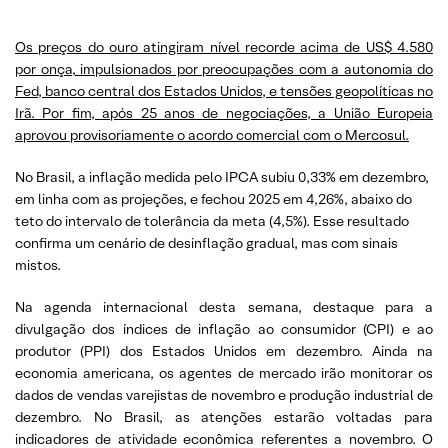
Os preços do ouro atingiram nível recorde acima de US$ 4.580
por onça, impulsionados por preocupações com a autonomia do
Fed, banco central dos Estados Unidos, e tensões geopolíticas no
Irã. Por fim, após 25 anos de negociações, a União Europeia
aprovou provisoriamente o acordo comercial com o Mercosul.
No Brasil, a inflação medida pelo IPCA subiu 0,33% em dezembro,
em linha com as projeções, e fechou 2025 em 4,26%, abaixo do
teto do intervalo de tolerância da meta (4,5%). Esse resultado
confirma um cenário de desinflação gradual, mas com sinais
mistos.
Na agenda internacional desta semana, destaque para a
divulgação dos índices de inflação ao consumidor (CPI) e ao
produtor (PPI) dos Estados Unidos em dezembro. Ainda na
economia americana, os agentes de mercado irão monitorar os
dados de vendas varejistas de novembro e produção industrial de
dezembro. No Brasil, as atenções estarão voltadas para
indicadores de atividade econômica referentes a novembro. O