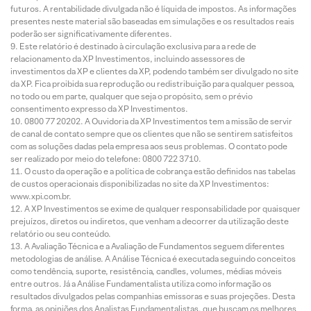
futuros. A rentabilidade divulgada não é líquida de impostos. As informações
presentes neste material são baseadas em simulações e os resultados reais
poderão ser significativamente diferentes.
Este relatório é destinado à circulação exclusiva para a rede de
relacionamento da XP Investimentos, incluindo assessores de
investimentos da XP e clientes da XP, podendo também ser divulgado no site
da XP. Fica proibida sua reprodução ou redistribuição para qualquer pessoa,
no todo ou em parte, qualquer que seja o propósito, sem o prévio
consentimento expresso da XP Investimentos.
0800 77 20202. A Ouvidoria da XP Investimentos tem a missão de servir
de canal de contato sempre que os clientes que não se sentirem satisfeitos
com as soluções dadas pela empresa aos seus problemas. O contato pode
ser realizado por meio do telefone: 0800 722 3710.
O custo da operação e a política de cobrança estão definidos nas tabelas
de custos operacionais disponibilizadas no site da XP Investimentos:
www.xpi.com.br.
A XP Investimentos se exime de qualquer responsabilidade por quaisquer
prejuízos, diretos ou indiretos, que venham a decorrer da utilização deste
relatório ou seu conteúdo.
A Avaliação Técnica e a Avaliação de Fundamentos seguem diferentes
metodologias de análise. A Análise Técnica é executada seguindo conceitos
como tendência, suporte, resistência, candles, volumes, médias móveis
entre outros. Já a Análise Fundamentalista utiliza como informação os
resultados divulgados pelas companhias emissoras e suas projeções. Desta
forma, as opiniões dos Analistas Fundamentalistas, que buscam os melhores