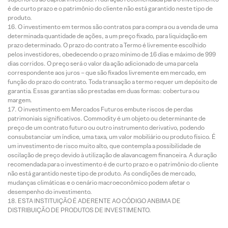
é de curto prazo e o patrimônio do cliente não está garantido neste tipo de
produto.
O investimento em termos são contratos para compra ou a venda de uma
determinada quantidade de ações, a um preço fixado, para liquidação em
prazo determinado. O prazo do contrato a Termo é livremente escolhido
pelos investidores, obedecendo o prazo mínimo de 16 dias e máximo de 999
dias corridos. O preço será o valor da ação adicionado de uma parcela
correspondente aos juros – que são fixados livremente em mercado, em
função do prazo do contrato. Toda transação a termo requer um depósito de
garantia. Essas garantias são prestadas em duas formas: cobertura ou
margem.
O investimento em Mercados Futuros embute riscos de perdas
patrimoniais significativos. Commodity é um objeto ou determinante de
preço de um contrato futuro ou outro instrumento derivativo, podendo
consubstanciar um índice, uma taxa, um valor mobiliário ou produto físico. É
um investimento de risco muito alto, que contempla a possibilidade de
oscilação de preço devido à utilização de alavancagem financeira. A duração
recomendada para o investimento é de curto prazo e o patrimônio do cliente
não está garantido neste tipo de produto. As condições de mercado,
mudanças climáticas e o cenário macroeconômico podem afetar o
desempenho do investimento.
ESTA INSTITUIÇÃO É ADERENTE AO CÓDIGO ANBIMA DE
DISTRIBUIÇÃO DE PRODUTOS DE INVESTIMENTO.