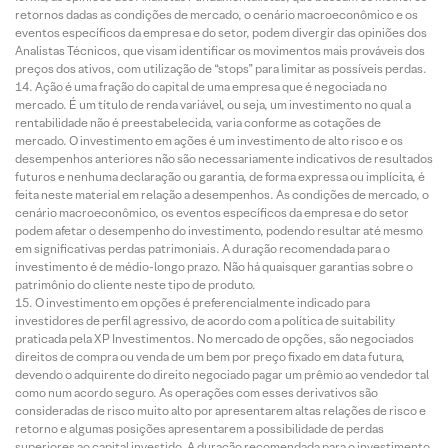
retornos dadas as condições de mercado, o cenário macroeconômico e os
eventos específicos da empresa e do setor, podem divergir das opiniões dos
Analistas Técnicos, que visam identificar os movimentos mais prováveis dos
preços dos ativos, com utilização de “stops” para limitar as possíveis perdas.
Ação é uma fração do capital de uma empresa que é negociada no
mercado. É um título de renda variável, ou seja, um investimento no qual a
rentabilidade não é preestabelecida, varia conforme as cotações de
mercado. O investimento em ações é um investimento de alto risco e os
desempenhos anteriores não são necessariamente indicativos de resultados
futuros e nenhuma declaração ou garantia, de forma expressa ou implícita, é
feita neste material em relação a desempenhos. As condições de mercado, o
cenário macroeconômico, os eventos específicos da empresa e do setor
podem afetar o desempenho do investimento, podendo resultar até mesmo
em significativas perdas patrimoniais. A duração recomendada para o
investimento é de médio-longo prazo. Não há quaisquer garantias sobre o
patrimônio do cliente neste tipo de produto.
O investimento em opções é preferencialmente indicado para
investidores de perfil agressivo, de acordo com a política de suitability
praticada pela XP Investimentos. No mercado de opções, são negociados
direitos de compra ou venda de um bem por preço fixado em data futura,
devendo o adquirente do direito negociado pagar um prêmio ao vendedor tal
como num acordo seguro. As operações com esses derivativos são
consideradas de risco muito alto por apresentarem altas relações de risco e
retorno e algumas posições apresentarem a possibilidade de perdas
superiores ao capital investido. A duração recomendada para o investimento