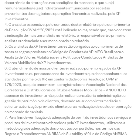
decorrência de alterações nas condições de mercado, e que sua(s)
remuneração(es) é(são) indiretamente influenciada por receitas
provenientes dos negócios e operações financeiras realizadas pela XP
Investimentos.
O analista responsável pelo conteúdo deste relatório e pelo cumprimento
da Resolução CVM nº 20/2021 está indicado acima, sendo que, caso constem
a indicação de mais um analista no relatório, o responsável será o primeiro
analista credenciado a ser mencionado no relatório.
Os analistas da XP Investimentos estão obrigados ao cumprimento de
todas as regras previstas no Código de Conduta da APIMEC Brasil para o
Analista de Valores Mobiliários e na Política de Conduta dos Analistas de
Valores Mobiliários da XP Investimentos.
O atendimento de nossos clientes é realizado por empregados da XP
Investimentos ou por assessores de investimento que desempenham suas
atividades por meio da XP, em conformidade com a Resolução CVM nº
178/2023, os quais encontram-se registrados na Associação Nacional das
Corretoras e Distribuidoras de Títulos e Valores Mobiliários – ANCORD. O
assessor de investimento não pode realizar consultoria, administração ou
gestão de patrimônio de clientes, devendo atuar como intermediário e
solicitar autorização prévia do cliente para a realização de qualquer operação
no mercado de capitais.
Para fins de verificação da adequação do perfil do investidor aos serviços e
produtos de investimento oferecidos pela XP Investimentos, utilizamos a
metodologia de adequação dos produtos por portfólio, nos termos das
Regras e Procedimentos ANBIMA de Suitability nº 01 e do Código ANBIMA