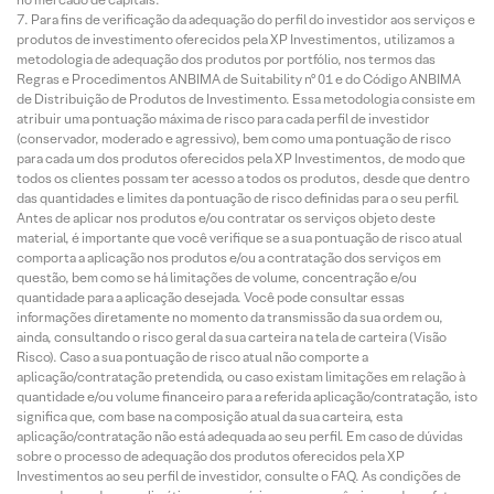
Para fins de verificação da adequação do perfil do investidor aos serviços e
produtos de investimento oferecidos pela XP Investimentos, utilizamos a
metodologia de adequação dos produtos por portfólio, nos termos das
Regras e Procedimentos ANBIMA de Suitability nº 01 e do Código ANBIMA
de Distribuição de Produtos de Investimento. Essa metodologia consiste em
atribuir uma pontuação máxima de risco para cada perfil de investidor
(conservador, moderado e agressivo), bem como uma pontuação de risco
para cada um dos produtos oferecidos pela XP Investimentos, de modo que
todos os clientes possam ter acesso a todos os produtos, desde que dentro
das quantidades e limites da pontuação de risco definidas para o seu perfil.
Antes de aplicar nos produtos e/ou contratar os serviços objeto deste
material, é importante que você verifique se a sua pontuação de risco atual
comporta a aplicação nos produtos e/ou a contratação dos serviços em
questão, bem como se há limitações de volume, concentração e/ou
quantidade para a aplicação desejada. Você pode consultar essas
informações diretamente no momento da transmissão da sua ordem ou,
ainda, consultando o risco geral da sua carteira na tela de carteira (Visão
Risco). Caso a sua pontuação de risco atual não comporte a
aplicação/contratação pretendida, ou caso existam limitações em relação à
quantidade e/ou volume financeiro para a referida aplicação/contratação, isto
significa que, com base na composição atual da sua carteira, esta
aplicação/contratação não está adequada ao seu perfil. Em caso de dúvidas
sobre o processo de adequação dos produtos oferecidos pela XP
Investimentos ao seu perfil de investidor, consulte o FAQ. As condições de