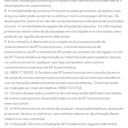
mercado, mudanças climáticas e o cenário macroeconômico podem afetar o
desempenho do investimento.
A rentabilidade de produtos financeiros pode apresentar variações e seu
preço ou valor pode aumentar ou diminuir num curto espaço de tempo. Os
desempenhos anteriores não são necessariamente indicativos de resultados
futuros. A rentabilidade divulgada não é líquida de impostos. As informações
presentes neste material são baseadas em simulações e os resultados reais
poderão ser significativamente diferentes.
Este relatório é destinado à circulação exclusiva para a rede de
relacionamento da XP Investimentos, incluindo assessores de
investimentos da XP e clientes da XP, podendo também ser divulgado no site
da XP. Fica proibida sua reprodução ou redistribuição para qualquer pessoa,
no todo ou em parte, qualquer que seja o propósito, sem o prévio
consentimento expresso da XP Investimentos.
0800 77 20202. A Ouvidoria da XP Investimentos tem a missão de servir
de canal de contato sempre que os clientes que não se sentirem satisfeitos
com as soluções dadas pela empresa aos seus problemas. O contato pode
ser realizado por meio do telefone: 0800 722 3710.
O custo da operação e a política de cobrança estão definidos nas tabelas
de custos operacionais disponibilizadas no site da XP Investimentos:
www.xpi.com.br.
A XP Investimentos se exime de qualquer responsabilidade por quaisquer
prejuízos, diretos ou indiretos, que venham a decorrer da utilização deste
relatório ou seu conteúdo.
A Avaliação Técnica e a Avaliação de Fundamentos seguem diferentes