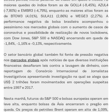
maiores quedas do índice foram as de GOLL4 (-8,45%), AZUL4
(-7,80%) e EMBR3 (-4,79%), enquanto as maiores altas foram as
de BTOW3 (4,01%), SULA11 (2,86%) e WEGE3 (2,27%). A
performance negativa da bolsa brasileira acompanhou o
pessimismo nos mercados globais com o aumento de casos de
coronavírus e possibilidade de realização de novos lockdowns,
com Dow Jones, S&P 500 e NASDAQ encerrando em queda de
-1,84%, -1,16% e -0,13%, respectivamente.
O setor bancário global também foi fonte de pressão negativa
nos
mercados globais
após notícias de que diversas instituições
financeiras desafiaram leis contra a lavagem de dinheiro, com
reportagem do Consórcio Internacional de Jornalistas
Investigativos apresentando investigação na qual se alega que
US$ 2 trilhões foram movimentados em operações suspeitas
entre 1997 e 2017.
Nesta manhã, futuros do S&P 500 e bolsas europeias operam em
leve alta, enquanto bolsas da Ásia encerraram o pregão em
queda. Os preços do petróleo Brent operam em alta de 1,09%,