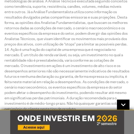
metodologias de análise. A Análise Técnica é executada seguindo conceitos
como tendência, suporte, resistência, candles, volumes, médias móveis
entre outros. Já a Análise Fundamentalista utiliza como informação os
resultados divulgados pelas companhias emissoras e suas projeções. Desta
forma, as opiniões dos Analistas Fundamentalistas, que buscam os melhores
retornos dadas as condições de mercado, o cenário macroeconômico e os
eventos específicos da empresa e do setor, podem divergir das opiniões dos
Analistas Técnicos, que visam identificar os movimentos mais prováveis dos
preços dos ativos, com utilização de “stops” para limitar as possíveis perdas.
Ação é uma fração do capital de uma empresa que é negociada no
mercado. É um título de renda variável, ou seja, um investimento no qual a
rentabilidade não é preestabelecida, varia conforme as cotações de
mercado. O investimento em ações é um investimento de alto risco e os
desempenhos anteriores não são necessariamente indicativos de resultados
futuros e nenhuma declaração ou garantia, de forma expressa ou implícita, é
feita neste material em relação a desempenhos. As condições de mercado, o
cenário macroeconômico, os eventos específicos da empresa e do setor
podem afetar o desempenho do investimento, podendo resultar até mesmo
em significativas perdas patrimoniais. A duração recomendada para o
investimento é de médio-longo prazo. Não há quaisquer garantias sobre o
patrimônio do cliente neste tipo de produto.
O investimento em opções é preferencialmente indicado para
investidores de perfil agressivo, de acordo com a política de suitability
praticada pela XP Investimentos. No mercado de opções, são negociados
direitos de compra ou venda de um bem por preço fixado em data futura,