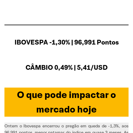
IBOVESPA -1,30% | 96,991 Pontos
CÂMBIO 0,49% | 5,41/USD
O que pode impactar o
mercado hoje
Ontem o Ibovespa encerrou o pregão em queda de -1,3%, aos
96.991 pontos, menor patamar do índice em quase 3 meses. As