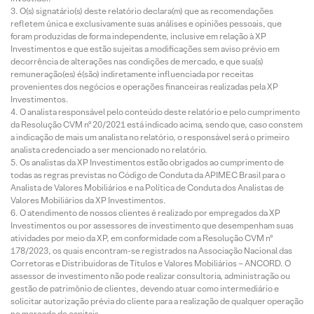
O(s) signatário(s) deste relatório declara(m) que as recomendações
refletem única e exclusivamente suas análises e opiniões pessoais, que
foram produzidas de forma independente, inclusive em relação à XP
Investimentos e que estão sujeitas a modificações sem aviso prévio em
decorrência de alterações nas condições de mercado, e que sua(s)
remuneração(es) é(são) indiretamente influenciada por receitas
provenientes dos negócios e operações financeiras realizadas pela XP
Investimentos.
O analista responsável pelo conteúdo deste relatório e pelo cumprimento
da Resolução CVM nº 20/2021 está indicado acima, sendo que, caso constem
a indicação de mais um analista no relatório, o responsável será o primeiro
analista credenciado a ser mencionado no relatório.
Os analistas da XP Investimentos estão obrigados ao cumprimento de
todas as regras previstas no Código de Conduta da APIMEC Brasil para o
Analista de Valores Mobiliários e na Política de Conduta dos Analistas de
Valores Mobiliários da XP Investimentos.
O atendimento de nossos clientes é realizado por empregados da XP
Investimentos ou por assessores de investimento que desempenham suas
atividades por meio da XP, em conformidade com a Resolução CVM nº
178/2023, os quais encontram-se registrados na Associação Nacional das
Corretoras e Distribuidoras de Títulos e Valores Mobiliários – ANCORD. O
assessor de investimento não pode realizar consultoria, administração ou
gestão de patrimônio de clientes, devendo atuar como intermediário e
solicitar autorização prévia do cliente para a realização de qualquer operação
no mercado de capitais.