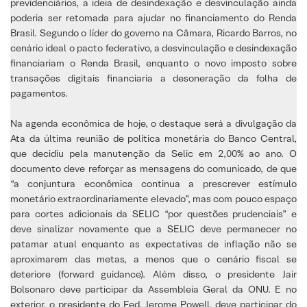
previdenciários, a ideia de desindexação e desvinculação ainda
poderia ser retomada para ajudar no financiamento do Renda
Brasil. Segundo o líder do governo na Câmara, Ricardo Barros, no
cenário ideal o pacto federativo, a desvinculação e desindexação
financiariam o Renda Brasil, enquanto o novo imposto sobre
transações digitais financiaria a desoneração da folha de
pagamentos.
Na agenda econômica de hoje, o destaque será a divulgação da
Ata da última reunião de política monetária do Banco Central,
que decidiu pela manutenção da Selic em 2,00% ao ano. O
documento deve reforçar as mensagens do comunicado, de que
“a conjuntura econômica continua a prescrever estímulo
monetário extraordinariamente elevado”, mas com pouco espaço
para cortes adicionais da SELIC “por questões prudenciais” e
deve sinalizar novamente que a SELIC deve permanecer no
patamar atual enquanto as expectativas de inflação não se
aproximarem das metas, a menos que o cenário fiscal se
deteriore (forward guidance). Além disso, o presidente Jair
Bolsonaro deve participar da Assembleia Geral da ONU. E no
exterior, o presidente do Fed, Jerome Powell, deve participar do