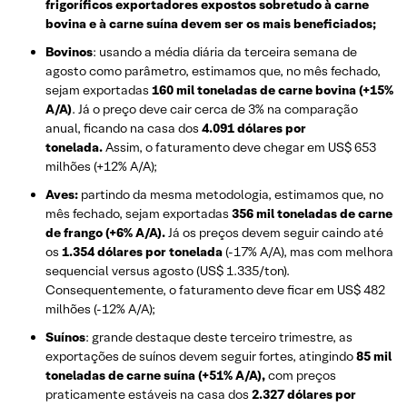
frigoríficos exportadores expostos sobretudo à carne
bovina e à carne suína devem ser os mais beneficiados;
Bovinos
: usando a média diária da terceira semana de
agosto como parâmetro, estimamos que, no mês fechado,
sejam exportadas
160 mil toneladas de carne bovina (+15%
A/A)
. Já o preço deve cair cerca de 3% na comparação
anual, ficando na casa dos
4.091 dólares por
tonelada.
Assim, o faturamento deve chegar em US$ 653
milhões (+12% A/A);
Aves:
partindo da mesma metodologia, estimamos que, no
mês fechado, sejam exportadas
356 mil toneladas de carne
de frango (+6% A/A).
Já os preços devem seguir caindo até
os
1.354 dólares por tonelada
(-17% A/A), mas com melhora
sequencial versus agosto (US$ 1.335/ton).
Consequentemente, o faturamento deve ficar em US$ 482
milhões (-12% A/A);
Suínos
: grande destaque deste terceiro trimestre, as
exportações de suínos devem seguir fortes, atingindo
85 mil
toneladas de carne suína (+51% A/A),
com preços
praticamente estáveis na casa dos
2.327 dólares por