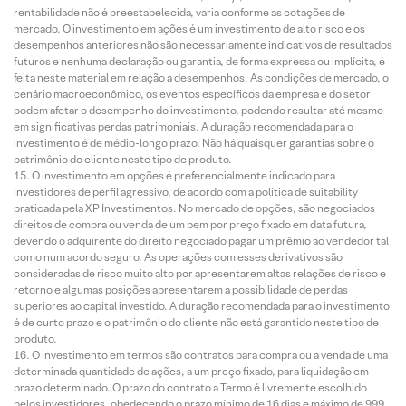
rentabilidade não é preestabelecida, varia conforme as cotações de
mercado. O investimento em ações é um investimento de alto risco e os
desempenhos anteriores não são necessariamente indicativos de resultados
futuros e nenhuma declaração ou garantia, de forma expressa ou implícita, é
feita neste material em relação a desempenhos. As condições de mercado, o
cenário macroeconômico, os eventos específicos da empresa e do setor
podem afetar o desempenho do investimento, podendo resultar até mesmo
em significativas perdas patrimoniais. A duração recomendada para o
investimento é de médio-longo prazo. Não há quaisquer garantias sobre o
patrimônio do cliente neste tipo de produto.
O investimento em opções é preferencialmente indicado para
investidores de perfil agressivo, de acordo com a política de suitability
praticada pela XP Investimentos. No mercado de opções, são negociados
direitos de compra ou venda de um bem por preço fixado em data futura,
devendo o adquirente do direito negociado pagar um prêmio ao vendedor tal
como num acordo seguro. As operações com esses derivativos são
consideradas de risco muito alto por apresentarem altas relações de risco e
retorno e algumas posições apresentarem a possibilidade de perdas
superiores ao capital investido. A duração recomendada para o investimento
é de curto prazo e o patrimônio do cliente não está garantido neste tipo de
produto.
O investimento em termos são contratos para compra ou a venda de uma
determinada quantidade de ações, a um preço fixado, para liquidação em
prazo determinado. O prazo do contrato a Termo é livremente escolhido
pelos investidores, obedecendo o prazo mínimo de 16 dias e máximo de 999