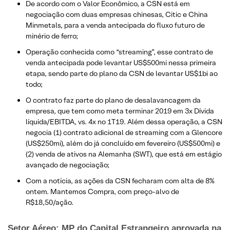
De acordo com o Valor Econômico, a CSN está em
negociação com duas empresas chinesas, Citic e China
Minmetals, para a venda antecipada do fluxo futuro de
minério de ferro;
Operação conhecida como “streaming”, esse contrato de
venda antecipada pode levantar US$500mi nessa primeira
etapa, sendo parte do plano da CSN de levantar US$1bi ao
todo;
O contrato faz parte do plano de desalavancagem da
empresa, que tem como meta terminar 2019 em 3x Dívida
líquida/EBITDA, vs. 4x no 1T19. Além dessa operação, a CSN
negocia (1) contrato adicional de streaming com a Glencore
(US$250mi), além do já concluído em fevereiro (US$500mi) e
(2) venda de ativos na Alemanha (SWT), que está em estágio
avançado de negociação;
Com a notícia, as ações da CSN fecharam com alta de 8%
ontem. Mantemos Compra, com preço-alvo de
R$18,50/ação.
Setor Aéreo: MP do Capital Estrangeiro aprovada na