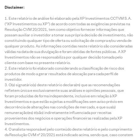
Disclaimer:
Este relatório de análise foi elaborado pela XP Investimentos CCTVM S.A.
(“XP Investimentos ou XP”) de acordo com todas as exigências previstas na
Resolução CVM 20/2021, tem como objetivo fornecer informações que
possam auxiliar o investidor a tomar sua própria decisão de investimento, não
constituindo qualquer tipo de oferta ou solicitação de compra e/ou venda de
qualquer produto. As informações contidas neste relatório são consideradas
válidas na data de sua divulgação e foram obtidas de fontes públicas. A XP
Investimentos não se responsabiliza por qualquer decisão tomada pelo
cliente com base no presente relatório.
Este relatório foi elaborado considerando a classificação de risco dos
produtos de modo a gerar resultados de alocação para cada perfil de
investidor.
O(s) signatário(s) deste relatório declara(m) que as recomendações
refletem única e exclusivamente suas análises e opiniões pessoais, que
foram produzidas de forma independente, inclusive em relação à XP
Investimentos e que estão sujeitas a modificações sem aviso prévio em
decorrência de alterações nas condições de mercado, e que sua(s)
remuneração(es) é(são) indiretamente influenciada por receitas
provenientes dos negócios e operações financeiras realizadas pela XP
Investimentos.
O analista responsável pelo conteúdo deste relatório e pelo cumprimento
da Resolução CVM nº 20/2021 está indicado acima, sendo que, caso constem