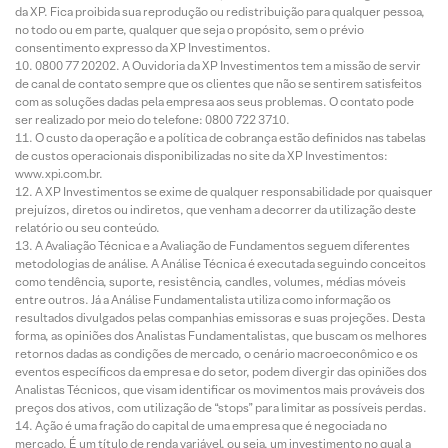
da XP. Fica proibida sua reprodução ou redistribuição para qualquer pessoa,
no todo ou em parte, qualquer que seja o propósito, sem o prévio
consentimento expresso da XP Investimentos.
0800 77 20202. A Ouvidoria da XP Investimentos tem a missão de servir
de canal de contato sempre que os clientes que não se sentirem satisfeitos
com as soluções dadas pela empresa aos seus problemas. O contato pode
ser realizado por meio do telefone: 0800 722 3710.
O custo da operação e a política de cobrança estão definidos nas tabelas
de custos operacionais disponibilizadas no site da XP Investimentos:
www.xpi.com.br.
A XP Investimentos se exime de qualquer responsabilidade por quaisquer
prejuízos, diretos ou indiretos, que venham a decorrer da utilização deste
relatório ou seu conteúdo.
A Avaliação Técnica e a Avaliação de Fundamentos seguem diferentes
metodologias de análise. A Análise Técnica é executada seguindo conceitos
como tendência, suporte, resistência, candles, volumes, médias móveis
entre outros. Já a Análise Fundamentalista utiliza como informação os
resultados divulgados pelas companhias emissoras e suas projeções. Desta
forma, as opiniões dos Analistas Fundamentalistas, que buscam os melhores
retornos dadas as condições de mercado, o cenário macroeconômico e os
eventos específicos da empresa e do setor, podem divergir das opiniões dos
Analistas Técnicos, que visam identificar os movimentos mais prováveis dos
preços dos ativos, com utilização de “stops” para limitar as possíveis perdas.
Ação é uma fração do capital de uma empresa que é negociada no
mercado. É um título de renda variável, ou seja, um investimento no qual a