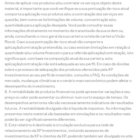
Antes de aplicar nos produtos e/ou contratar os serviços objeto deste
material, é importante que você verifique se a sua pontuação de risco atual
comporta a aplicação nos produtos e/ou a contratação dos serviços em
questão, bem como se há limitações de volume, concentração e/ou
quantidade para a aplicação desejada. Você pode consultar essas
informações diretamente no momento da transmissão da sua ordem ou,
ainda, consultando o risco geral da sua carteira na tela de carteira (Visão
Risco). Caso a sua pontuação de risco atual não comporte a
aplicação/contratação pretendida, ou caso existam limitações em relação à
quantidade e/ou volume financeiro para a referida aplicação/contratação, isto
significa que, com base na composição atual da sua carteira, esta
aplicação/contratação não está adequada ao seu perfil. Em caso de dúvidas
sobre o processo de adequação dos produtos oferecidos pela XP
Investimentos ao seu perfil de investidor, consulte o FAQ. As condições de
mercado, mudanças climáticas e o cenário macroeconômico podem afetar o
desempenho do investimento.
A rentabilidade de produtos financeiros pode apresentar variações e seu
preço ou valor pode aumentar ou diminuir num curto espaço de tempo. Os
desempenhos anteriores não são necessariamente indicativos de resultados
futuros. A rentabilidade divulgada não é líquida de impostos. As informações
presentes neste material são baseadas em simulações e os resultados reais
poderão ser significativamente diferentes.
Este relatório é destinado à circulação exclusiva para a rede de
relacionamento da XP Investimentos, incluindo assessores de
investimentos da XP e clientes da XP, podendo também ser divulgado no site