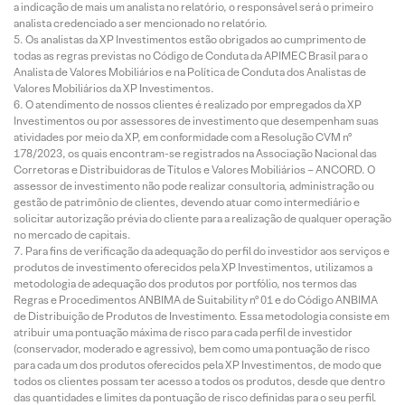
a indicação de mais um analista no relatório, o responsável será o primeiro
analista credenciado a ser mencionado no relatório.
Os analistas da XP Investimentos estão obrigados ao cumprimento de
todas as regras previstas no Código de Conduta da APIMEC Brasil para o
Analista de Valores Mobiliários e na Política de Conduta dos Analistas de
Valores Mobiliários da XP Investimentos.
O atendimento de nossos clientes é realizado por empregados da XP
Investimentos ou por assessores de investimento que desempenham suas
atividades por meio da XP, em conformidade com a Resolução CVM nº
178/2023, os quais encontram-se registrados na Associação Nacional das
Corretoras e Distribuidoras de Títulos e Valores Mobiliários – ANCORD. O
assessor de investimento não pode realizar consultoria, administração ou
gestão de patrimônio de clientes, devendo atuar como intermediário e
solicitar autorização prévia do cliente para a realização de qualquer operação
no mercado de capitais.
Para fins de verificação da adequação do perfil do investidor aos serviços e
produtos de investimento oferecidos pela XP Investimentos, utilizamos a
metodologia de adequação dos produtos por portfólio, nos termos das
Regras e Procedimentos ANBIMA de Suitability nº 01 e do Código ANBIMA
de Distribuição de Produtos de Investimento. Essa metodologia consiste em
atribuir uma pontuação máxima de risco para cada perfil de investidor
(conservador, moderado e agressivo), bem como uma pontuação de risco
para cada um dos produtos oferecidos pela XP Investimentos, de modo que
todos os clientes possam ter acesso a todos os produtos, desde que dentro
das quantidades e limites da pontuação de risco definidas para o seu perfil.