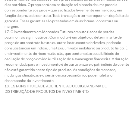
dias corridos. O preço será o valor da ação adicionado de uma parcela
correspondente aos juros – que são fixados livremente em mercado, em
função do prazo do contrato. Toda transação a termo requer um depósito de
garantia. Essas garantias são prestadas em duas formas: cobertura ou
margem.
O investimento em Mercados Futuros embute riscos de perdas
patrimoniais significativos. Commodity é um objeto ou determinante de
preço de um contrato futuro ou outro instrumento derivativo, podendo
consubstanciar um índice, uma taxa, um valor mobiliário ou produto físico. É
um investimento de risco muito alto, que contempla a possibilidade de
oscilação de preço devido à utilização de alavancagem financeira. A duração
recomendada para o investimento é de curto prazo e o patrimônio do cliente
não está garantido neste tipo de produto. As condições de mercado,
mudanças climáticas e o cenário macroeconômico podem afetar o
desempenho do investimento.
ESTA INSTITUIÇÃO É ADERENTE AO CÓDIGO ANBIMA DE
DISTRIBUIÇÃO DE PRODUTOS DE INVESTIMENTO.