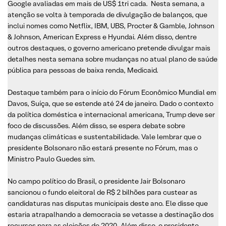
Google avaliadas em mais de US$ 1tri cada. Nesta semana, a
atenção se volta à temporada de divulgação de balanços, que
inclui nomes como Netflix, IBM, UBS, Procter & Gamble, Johnson
& Johnson, American Express e Hyundai. Além disso, dentre
outros destaques, o governo americano pretende divulgar mais
detalhes nesta semana sobre mudanças no atual plano de saúde
pública para pessoas de baixa renda, Medicaid.
Destaque também para o início do Fórum Econômico Mundial em
Davos, Suíça, que se estende até 24 de janeiro. Dado o contexto
da política doméstica e internacional americana, Trump deve ser
foco de discussões. Além disso, se espera debate sobre
mudanças climáticas e sustentabilidade. Vale lembrar que o
presidente Bolsonaro não estará presente no Fórum, mas o
Ministro Paulo Guedes sim.
No campo político do Brasil, o presidente Jair Bolsonaro
sancionou o fundo eleitoral de R$ 2 bilhões para custear as
candidaturas nas disputas municipais deste ano. Ele disse que
estaria atrapalhando a democracia se vetasse a destinação dos
recursos para as eleições de 2020. Além disso, o presidente