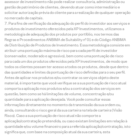
assessor de investimento não pode realizar consultoria, administração ou
gestão de patrimônio de clientes, devendo atuar como intermediário e
solicitar autorização prévia do cliente para a realização de qualquer operação
no mercado de capitais.
Para fins de verificação da adequação do perfil do investidor aos serviços e
produtos de investimento oferecidos pela XP Investimentos, utilizamos a
metodologia de adequação dos produtos por portfólio, nos termos das
Regras e Procedimentos ANBIMA de Suitability nº 01 e do Código ANBIMA
de Distribuição de Produtos de Investimento. Essa metodologia consiste em
atribuir uma pontuação máxima de risco para cada perfil de investidor
(conservador, moderado e agressivo), bem como uma pontuação de risco
para cada um dos produtos oferecidos pela XP Investimentos, de modo que
todos os clientes possam ter acesso a todos os produtos, desde que dentro
das quantidades e limites da pontuação de risco definidas para o seu perfil.
Antes de aplicar nos produtos e/ou contratar os serviços objeto deste
material, é importante que você verifique se a sua pontuação de risco atual
comporta a aplicação nos produtos e/ou a contratação dos serviços em
questão, bem como se há limitações de volume, concentração e/ou
quantidade para a aplicação desejada. Você pode consultar essas
informações diretamente no momento da transmissão da sua ordem ou,
ainda, consultando o risco geral da sua carteira na tela de carteira (Visão
Risco). Caso a sua pontuação de risco atual não comporte a
aplicação/contratação pretendida, ou caso existam limitações em relação à
quantidade e/ou volume financeiro para a referida aplicação/contratação, isto
significa que, com base na composição atual da sua carteira, esta