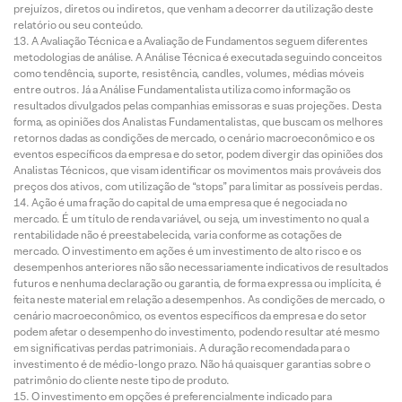
prejuízos, diretos ou indiretos, que venham a decorrer da utilização deste
relatório ou seu conteúdo.
A Avaliação Técnica e a Avaliação de Fundamentos seguem diferentes
metodologias de análise. A Análise Técnica é executada seguindo conceitos
como tendência, suporte, resistência, candles, volumes, médias móveis
entre outros. Já a Análise Fundamentalista utiliza como informação os
resultados divulgados pelas companhias emissoras e suas projeções. Desta
forma, as opiniões dos Analistas Fundamentalistas, que buscam os melhores
retornos dadas as condições de mercado, o cenário macroeconômico e os
eventos específicos da empresa e do setor, podem divergir das opiniões dos
Analistas Técnicos, que visam identificar os movimentos mais prováveis dos
preços dos ativos, com utilização de “stops” para limitar as possíveis perdas.
Ação é uma fração do capital de uma empresa que é negociada no
mercado. É um título de renda variável, ou seja, um investimento no qual a
rentabilidade não é preestabelecida, varia conforme as cotações de
mercado. O investimento em ações é um investimento de alto risco e os
desempenhos anteriores não são necessariamente indicativos de resultados
futuros e nenhuma declaração ou garantia, de forma expressa ou implícita, é
feita neste material em relação a desempenhos. As condições de mercado, o
cenário macroeconômico, os eventos específicos da empresa e do setor
podem afetar o desempenho do investimento, podendo resultar até mesmo
em significativas perdas patrimoniais. A duração recomendada para o
investimento é de médio-longo prazo. Não há quaisquer garantias sobre o
patrimônio do cliente neste tipo de produto.
O investimento em opções é preferencialmente indicado para