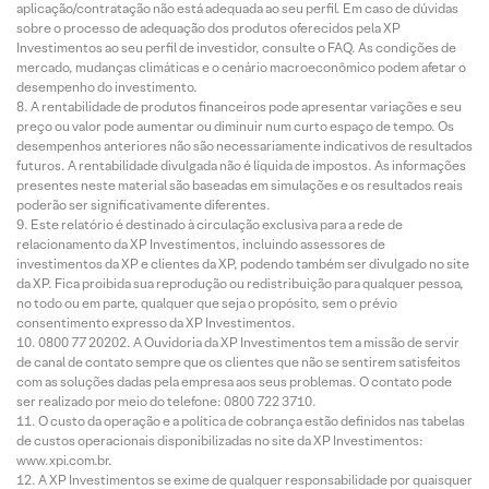
aplicação/contratação não está adequada ao seu perfil. Em caso de dúvidas
sobre o processo de adequação dos produtos oferecidos pela XP
Investimentos ao seu perfil de investidor, consulte o FAQ. As condições de
mercado, mudanças climáticas e o cenário macroeconômico podem afetar o
desempenho do investimento.
A rentabilidade de produtos financeiros pode apresentar variações e seu
preço ou valor pode aumentar ou diminuir num curto espaço de tempo. Os
desempenhos anteriores não são necessariamente indicativos de resultados
futuros. A rentabilidade divulgada não é líquida de impostos. As informações
presentes neste material são baseadas em simulações e os resultados reais
poderão ser significativamente diferentes.
Este relatório é destinado à circulação exclusiva para a rede de
relacionamento da XP Investimentos, incluindo assessores de
investimentos da XP e clientes da XP, podendo também ser divulgado no site
da XP. Fica proibida sua reprodução ou redistribuição para qualquer pessoa,
no todo ou em parte, qualquer que seja o propósito, sem o prévio
consentimento expresso da XP Investimentos.
0800 77 20202. A Ouvidoria da XP Investimentos tem a missão de servir
de canal de contato sempre que os clientes que não se sentirem satisfeitos
com as soluções dadas pela empresa aos seus problemas. O contato pode
ser realizado por meio do telefone: 0800 722 3710.
O custo da operação e a política de cobrança estão definidos nas tabelas
de custos operacionais disponibilizadas no site da XP Investimentos:
www.xpi.com.br.
A XP Investimentos se exime de qualquer responsabilidade por quaisquer