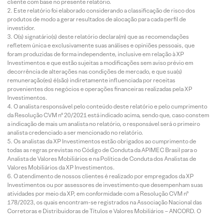
cliente com base no presente relatório.
Este relatório foi elaborado considerando a classificação de risco dos
produtos de modo a gerar resultados de alocação para cada perfil de
investidor.
O(s) signatário(s) deste relatório declara(m) que as recomendações
refletem única e exclusivamente suas análises e opiniões pessoais, que
foram produzidas de forma independente, inclusive em relação à XP
Investimentos e que estão sujeitas a modificações sem aviso prévio em
decorrência de alterações nas condições de mercado, e que sua(s)
remuneração(es) é(são) indiretamente influenciada por receitas
provenientes dos negócios e operações financeiras realizadas pela XP
Investimentos.
O analista responsável pelo conteúdo deste relatório e pelo cumprimento
da Resolução CVM nº 20/2021 está indicado acima, sendo que, caso constem
a indicação de mais um analista no relatório, o responsável será o primeiro
analista credenciado a ser mencionado no relatório.
Os analistas da XP Investimentos estão obrigados ao cumprimento de
todas as regras previstas no Código de Conduta da APIMEC Brasil para o
Analista de Valores Mobiliários e na Política de Conduta dos Analistas de
Valores Mobiliários da XP Investimentos.
O atendimento de nossos clientes é realizado por empregados da XP
Investimentos ou por assessores de investimento que desempenham suas
atividades por meio da XP, em conformidade com a Resolução CVM nº
178/2023, os quais encontram-se registrados na Associação Nacional das
Corretoras e Distribuidoras de Títulos e Valores Mobiliários – ANCORD. O