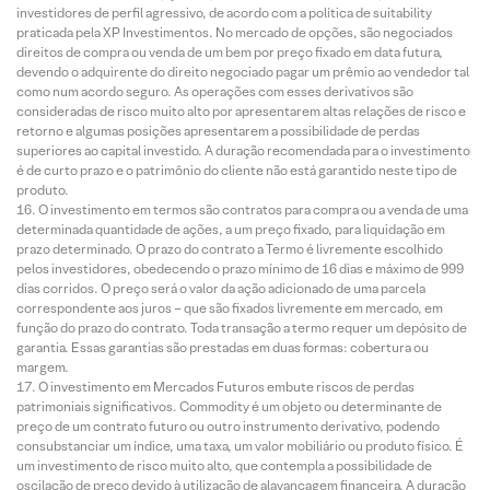
investidores de perfil agressivo, de acordo com a política de suitability
praticada pela XP Investimentos. No mercado de opções, são negociados
direitos de compra ou venda de um bem por preço fixado em data futura,
devendo o adquirente do direito negociado pagar um prêmio ao vendedor tal
como num acordo seguro. As operações com esses derivativos são
consideradas de risco muito alto por apresentarem altas relações de risco e
retorno e algumas posições apresentarem a possibilidade de perdas
superiores ao capital investido. A duração recomendada para o investimento
é de curto prazo e o patrimônio do cliente não está garantido neste tipo de
produto.
O investimento em termos são contratos para compra ou a venda de uma
determinada quantidade de ações, a um preço fixado, para liquidação em
prazo determinado. O prazo do contrato a Termo é livremente escolhido
pelos investidores, obedecendo o prazo mínimo de 16 dias e máximo de 999
dias corridos. O preço será o valor da ação adicionado de uma parcela
correspondente aos juros – que são fixados livremente em mercado, em
função do prazo do contrato. Toda transação a termo requer um depósito de
garantia. Essas garantias são prestadas em duas formas: cobertura ou
margem.
O investimento em Mercados Futuros embute riscos de perdas
patrimoniais significativos. Commodity é um objeto ou determinante de
preço de um contrato futuro ou outro instrumento derivativo, podendo
consubstanciar um índice, uma taxa, um valor mobiliário ou produto físico. É
um investimento de risco muito alto, que contempla a possibilidade de
oscilação de preço devido à utilização de alavancagem financeira. A duração