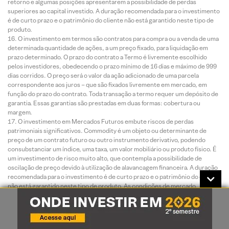
retorno e algumas posições apresentarem a possibilidade de perdas
superiores ao capital investido. A duração recomendada para o investimento
é de curto prazo e o patrimônio do cliente não está garantido neste tipo de
produto.
O investimento em termos são contratos para compra ou a venda de uma
determinada quantidade de ações, a um preço fixado, para liquidação em
prazo determinado. O prazo do contrato a Termo é livremente escolhido
pelos investidores, obedecendo o prazo mínimo de 16 dias e máximo de 999
dias corridos. O preço será o valor da ação adicionado de uma parcela
correspondente aos juros – que são fixados livremente em mercado, em
função do prazo do contrato. Toda transação a termo requer um depósito de
garantia. Essas garantias são prestadas em duas formas: cobertura ou
margem.
O investimento em Mercados Futuros embute riscos de perdas
patrimoniais significativos. Commodity é um objeto ou determinante de
preço de um contrato futuro ou outro instrumento derivativo, podendo
consubstanciar um índice, uma taxa, um valor mobiliário ou produto físico. É
um investimento de risco muito alto, que contempla a possibilidade de
oscilação de preço devido à utilização de alavancagem financeira. A duração
recomendada para o investimento é de curto prazo e o patrimônio do cliente
não está garantido neste tipo de produto. As condições de mercado,
mudanças climáticas e o cenário macroeconômico podem afetar o
desempenho do investimento.
ESTA INSTITUIÇÃO É ADERENTE AO CÓDIGO ANBIMA DE
DISTRIBUIÇÃO DE PRODUTOS DE INVESTIMENTO.