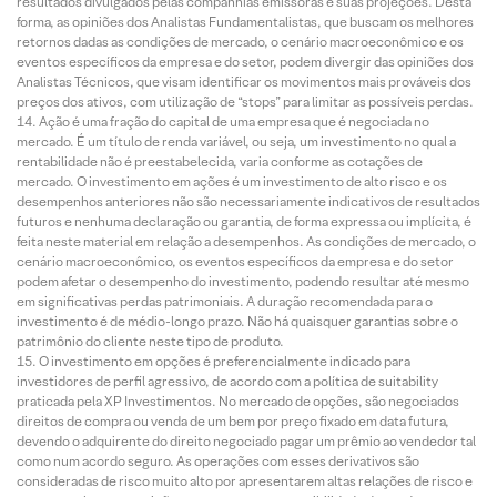
resultados divulgados pelas companhias emissoras e suas projeções. Desta
forma, as opiniões dos Analistas Fundamentalistas, que buscam os melhores
retornos dadas as condições de mercado, o cenário macroeconômico e os
eventos específicos da empresa e do setor, podem divergir das opiniões dos
Analistas Técnicos, que visam identificar os movimentos mais prováveis dos
preços dos ativos, com utilização de “stops” para limitar as possíveis perdas.
Ação é uma fração do capital de uma empresa que é negociada no
mercado. É um título de renda variável, ou seja, um investimento no qual a
rentabilidade não é preestabelecida, varia conforme as cotações de
mercado. O investimento em ações é um investimento de alto risco e os
desempenhos anteriores não são necessariamente indicativos de resultados
futuros e nenhuma declaração ou garantia, de forma expressa ou implícita, é
feita neste material em relação a desempenhos. As condições de mercado, o
cenário macroeconômico, os eventos específicos da empresa e do setor
podem afetar o desempenho do investimento, podendo resultar até mesmo
em significativas perdas patrimoniais. A duração recomendada para o
investimento é de médio-longo prazo. Não há quaisquer garantias sobre o
patrimônio do cliente neste tipo de produto.
O investimento em opções é preferencialmente indicado para
investidores de perfil agressivo, de acordo com a política de suitability
praticada pela XP Investimentos. No mercado de opções, são negociados
direitos de compra ou venda de um bem por preço fixado em data futura,
devendo o adquirente do direito negociado pagar um prêmio ao vendedor tal
como num acordo seguro. As operações com esses derivativos são
consideradas de risco muito alto por apresentarem altas relações de risco e