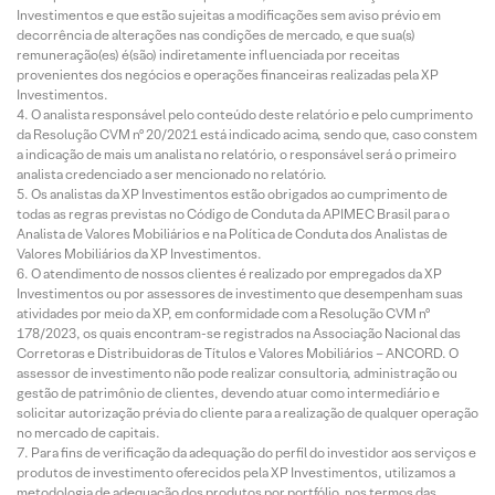
Investimentos e que estão sujeitas a modificações sem aviso prévio em
decorrência de alterações nas condições de mercado, e que sua(s)
remuneração(es) é(são) indiretamente influenciada por receitas
provenientes dos negócios e operações financeiras realizadas pela XP
Investimentos.
O analista responsável pelo conteúdo deste relatório e pelo cumprimento
da Resolução CVM nº 20/2021 está indicado acima, sendo que, caso constem
a indicação de mais um analista no relatório, o responsável será o primeiro
analista credenciado a ser mencionado no relatório.
Os analistas da XP Investimentos estão obrigados ao cumprimento de
todas as regras previstas no Código de Conduta da APIMEC Brasil para o
Analista de Valores Mobiliários e na Política de Conduta dos Analistas de
Valores Mobiliários da XP Investimentos.
O atendimento de nossos clientes é realizado por empregados da XP
Investimentos ou por assessores de investimento que desempenham suas
atividades por meio da XP, em conformidade com a Resolução CVM nº
178/2023, os quais encontram-se registrados na Associação Nacional das
Corretoras e Distribuidoras de Títulos e Valores Mobiliários – ANCORD. O
assessor de investimento não pode realizar consultoria, administração ou
gestão de patrimônio de clientes, devendo atuar como intermediário e
solicitar autorização prévia do cliente para a realização de qualquer operação
no mercado de capitais.
Para fins de verificação da adequação do perfil do investidor aos serviços e
produtos de investimento oferecidos pela XP Investimentos, utilizamos a
metodologia de adequação dos produtos por portfólio, nos termos das