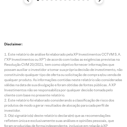
Disclaimer:
Este relatório de análise foi elaborado pela XP Investimentos CCTVM S.A.
(“XP Investimentos ou XP”) de acordo com todas as exigências previstas na
Resolução CVM 20/2021, tem como objetivo fornecer informações que
possam auxiliar o investidor a tomar sua própria decisão de investimento, não
constituindo qualquer tipo de oferta ou solicitação de compra e/ou venda de
qualquer produto. As informações contidas neste relatório são consideradas
válidas na data de sua divulgação e foram obtidas de fontes públicas. A XP
Investimentos não se responsabiliza por qualquer decisão tomada pelo
cliente com base no presente relatório.
Este relatório foi elaborado considerando a classificação de risco dos
produtos de modo a gerar resultados de alocação para cada perfil de
investidor.
O(s) signatário(s) deste relatório declara(m) que as recomendações
refletem única e exclusivamente suas análises e opiniões pessoais, que
foram produzidas de forma independente, inclusive em relação à XP