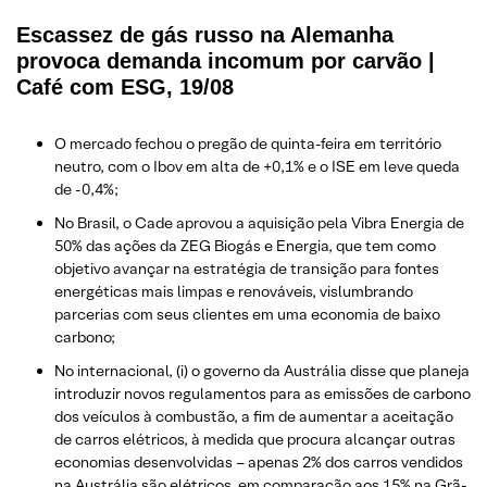
Escassez de gás russo na Alemanha
provoca demanda incomum por carvão |
Café com ESG, 19/08
O mercado fechou o pregão de quinta-feira em território
neutro, com o Ibov em alta de +0,1% e o ISE em leve queda
de -0,4%;
No Brasil, o Cade aprovou a aquisição pela Vibra Energia de
50% das ações da ZEG Biogás e Energia, que tem como
objetivo avançar na estratégia de transição para fontes
energéticas mais limpas e renováveis, vislumbrando
parcerias com seus clientes em uma economia de baixo
carbono;
No internacional, (i) o governo da Austrália disse que planeja
introduzir novos regulamentos para as emissões de carbono
dos veículos à combustão, a fim de aumentar a aceitação
de carros elétricos, à medida que procura alcançar outras
economias desenvolvidas – apenas 2% dos carros vendidos
na Austrália são elétricos, em comparação aos 15% na Grã-