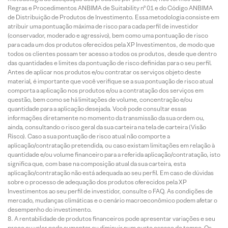
Regras e Procedimentos ANBIMA de Suitability nº 01 e do Código ANBIMA
de Distribuição de Produtos de Investimento. Essa metodologia consiste em
atribuir uma pontuação máxima de risco para cada perfil de investidor
(conservador, moderado e agressivo), bem como uma pontuação de risco
para cada um dos produtos oferecidos pela XP Investimentos, de modo que
todos os clientes possam ter acesso a todos os produtos, desde que dentro
das quantidades e limites da pontuação de risco definidas para o seu perfil.
Antes de aplicar nos produtos e/ou contratar os serviços objeto deste
material, é importante que você verifique se a sua pontuação de risco atual
comporta a aplicação nos produtos e/ou a contratação dos serviços em
questão, bem como se há limitações de volume, concentração e/ou
quantidade para a aplicação desejada. Você pode consultar essas
informações diretamente no momento da transmissão da sua ordem ou,
ainda, consultando o risco geral da sua carteira na tela de carteira (Visão
Risco). Caso a sua pontuação de risco atual não comporte a
aplicação/contratação pretendida, ou caso existam limitações em relação à
quantidade e/ou volume financeiro para a referida aplicação/contratação, isto
significa que, com base na composição atual da sua carteira, esta
aplicação/contratação não está adequada ao seu perfil. Em caso de dúvidas
sobre o processo de adequação dos produtos oferecidos pela XP
Investimentos ao seu perfil de investidor, consulte o FAQ. As condições de
mercado, mudanças climáticas e o cenário macroeconômico podem afetar o
desempenho do investimento.
A rentabilidade de produtos financeiros pode apresentar variações e seu
preço ou valor pode aumentar ou diminuir num curto espaço de tempo. Os