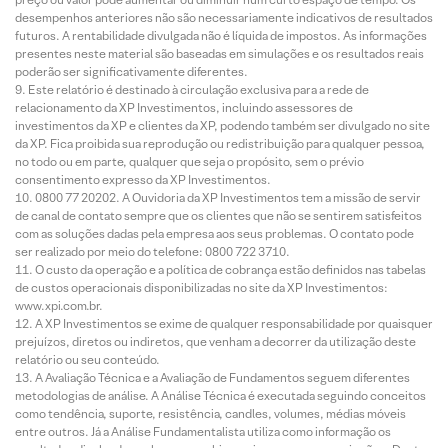
desempenhos anteriores não são necessariamente indicativos de resultados
futuros. A rentabilidade divulgada não é líquida de impostos. As informações
presentes neste material são baseadas em simulações e os resultados reais
poderão ser significativamente diferentes.
Este relatório é destinado à circulação exclusiva para a rede de
relacionamento da XP Investimentos, incluindo assessores de
investimentos da XP e clientes da XP, podendo também ser divulgado no site
da XP. Fica proibida sua reprodução ou redistribuição para qualquer pessoa,
no todo ou em parte, qualquer que seja o propósito, sem o prévio
consentimento expresso da XP Investimentos.
0800 77 20202. A Ouvidoria da XP Investimentos tem a missão de servir
de canal de contato sempre que os clientes que não se sentirem satisfeitos
com as soluções dadas pela empresa aos seus problemas. O contato pode
ser realizado por meio do telefone: 0800 722 3710.
O custo da operação e a política de cobrança estão definidos nas tabelas
de custos operacionais disponibilizadas no site da XP Investimentos:
www.xpi.com.br.
A XP Investimentos se exime de qualquer responsabilidade por quaisquer
prejuízos, diretos ou indiretos, que venham a decorrer da utilização deste
relatório ou seu conteúdo.
A Avaliação Técnica e a Avaliação de Fundamentos seguem diferentes
metodologias de análise. A Análise Técnica é executada seguindo conceitos
como tendência, suporte, resistência, candles, volumes, médias móveis
entre outros. Já a Análise Fundamentalista utiliza como informação os