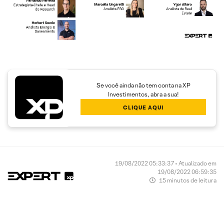
Se você ainda não tem conta na XP
Investimentos, abra a sua!
CLIQUE AQUI
19/08/2022 05:33:37 • Atualizado em
19/08/2022 06:59:35
15 minutos de leitura