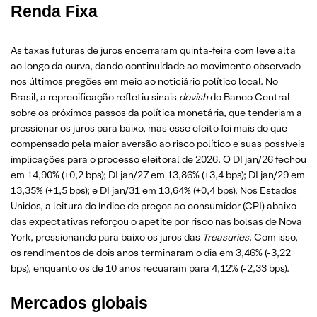
Renda Fixa
As taxas futuras de juros encerraram quinta-feira com leve alta
ao longo da curva, dando continuidade ao movimento observado
nos últimos pregões em meio ao noticiário político local. No
Brasil, a reprecificação refletiu sinais
dovish
do Banco Central
sobre os próximos passos da política monetária, que tenderiam a
pressionar os juros para baixo, mas esse efeito foi mais do que
compensado pela maior aversão ao risco político e suas possíveis
implicações para o processo eleitoral de 2026. O DI jan/26 fechou
em 14,90% (+0,2 bps); DI jan/27 em 13,86% (+3,4 bps); DI jan/29 em
13,35% (+1,5 bps); e DI jan/31 em 13,64% (+0,4 bps). Nos Estados
Unidos, a leitura do índice de preços ao consumidor (CPI) abaixo
das expectativas reforçou o apetite por risco nas bolsas de Nova
York, pressionando para baixo os juros das
Treasuries
. Com isso,
os rendimentos de dois anos terminaram o dia em 3,46% (-3,22
bps), enquanto os de 10 anos recuaram para 4,12% (-2,33 bps).
Mercados globais