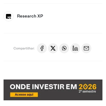
Research XP
Compartilhar: