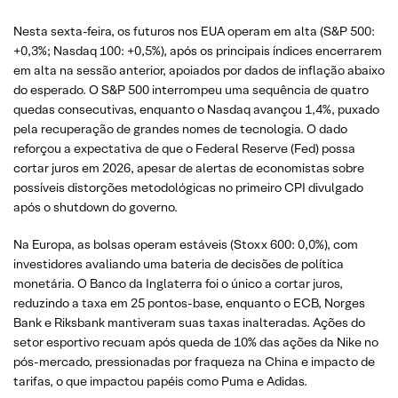
Nesta sexta-feira, os futuros nos EUA operam em alta (S&P 500:
+0,3%; Nasdaq 100: +0,5%), após os principais índices encerrarem
em alta na sessão anterior, apoiados por dados de inflação abaixo
do esperado. O S&P 500 interrompeu uma sequência de quatro
quedas consecutivas, enquanto o Nasdaq avançou 1,4%, puxado
pela recuperação de grandes nomes de tecnologia. O dado
reforçou a expectativa de que o Federal Reserve (Fed) possa
cortar juros em 2026, apesar de alertas de economistas sobre
possíveis distorções metodológicas no primeiro CPI divulgado
após o shutdown do governo.
Na Europa, as bolsas operam estáveis (Stoxx 600: 0,0%), com
investidores avaliando uma bateria de decisões de política
monetária. O Banco da Inglaterra foi o único a cortar juros,
reduzindo a taxa em 25 pontos-base, enquanto o ECB, Norges
Bank e Riksbank mantiveram suas taxas inalteradas. Ações do
setor esportivo recuam após queda de 10% das ações da Nike no
pós-mercado, pressionadas por fraqueza na China e impacto de
tarifas, o que impactou papéis como Puma e Adidas.