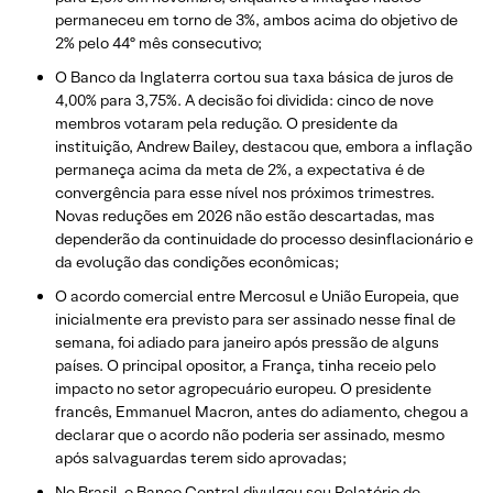
permaneceu em torno de 3%, ambos acima do objetivo de
2% pelo 44º mês consecutivo;
O Banco da Inglaterra cortou sua taxa básica de juros de
4,00% para 3,75%. A decisão foi dividida: cinco de nove
membros votaram pela redução. O presidente da
instituição, Andrew Bailey, destacou que, embora a inflação
permaneça acima da meta de 2%, a expectativa é de
convergência para esse nível nos próximos trimestres.
Novas reduções em 2026 não estão descartadas, mas
dependerão da continuidade do processo desinflacionário e
da evolução das condições econômicas;
O acordo comercial entre Mercosul e União Europeia, que
inicialmente era previsto para ser assinado nesse final de
semana, foi adiado para janeiro após pressão de alguns
países. O principal opositor, a França, tinha receio pelo
impacto no setor agropecuário europeu. O presidente
francês, Emmanuel Macron, antes do adiamento, chegou a
declarar que o acordo não poderia ser assinado, mesmo
após salvaguardas terem sido aprovadas;
No Brasil, o Banco Central divulgou seu Relatório de