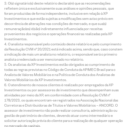
O(s) signatário(s) deste relatório declara(m) que as recomendações
refletem única e exclusivamente suas análises e opiniões pessoais, que
foram produzidas de forma independente, inclusive em relação à XP
Investimentos e que estão sujeitas a modificações sem aviso prévio em
decorrência de alterações nas condições de mercado, e que sua(s)
remuneração(es) é(são) indiretamente influenciada por receitas
provenientes dos negócios e operações financeiras realizadas pela XP
Investimentos.
O analista responsável pelo conteúdo deste relatório e pelo cumprimento
da Resolução CVM nº 20/2021 está indicado acima, sendo que, caso constem
a indicação de mais um analista no relatório, o responsável será o primeiro
analista credenciado a ser mencionado no relatório.
Os analistas da XP Investimentos estão obrigados ao cumprimento de
todas as regras previstas no Código de Conduta da APIMEC Brasil para o
Analista de Valores Mobiliários e na Política de Conduta dos Analistas de
Valores Mobiliários da XP Investimentos.
O atendimento de nossos clientes é realizado por empregados da XP
Investimentos ou por assessores de investimento que desempenham suas
atividades por meio da XP, em conformidade com a Resolução CVM nº
178/2023, os quais encontram-se registrados na Associação Nacional das
Corretoras e Distribuidoras de Títulos e Valores Mobiliários – ANCORD. O
assessor de investimento não pode realizar consultoria, administração ou
gestão de patrimônio de clientes, devendo atuar como intermediário e
solicitar autorização prévia do cliente para a realização de qualquer operação
no mercado de capitais.