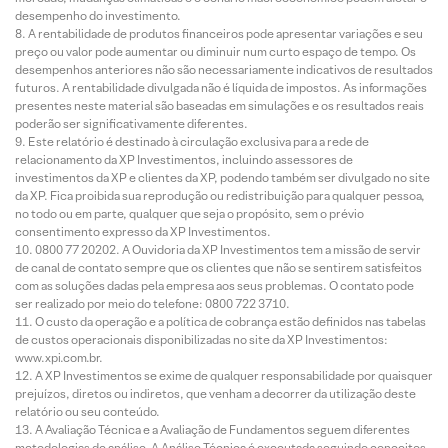
desempenho do investimento.
A rentabilidade de produtos financeiros pode apresentar variações e seu
preço ou valor pode aumentar ou diminuir num curto espaço de tempo. Os
desempenhos anteriores não são necessariamente indicativos de resultados
futuros. A rentabilidade divulgada não é líquida de impostos. As informações
presentes neste material são baseadas em simulações e os resultados reais
poderão ser significativamente diferentes.
Este relatório é destinado à circulação exclusiva para a rede de
relacionamento da XP Investimentos, incluindo assessores de
investimentos da XP e clientes da XP, podendo também ser divulgado no site
da XP. Fica proibida sua reprodução ou redistribuição para qualquer pessoa,
no todo ou em parte, qualquer que seja o propósito, sem o prévio
consentimento expresso da XP Investimentos.
0800 77 20202. A Ouvidoria da XP Investimentos tem a missão de servir
de canal de contato sempre que os clientes que não se sentirem satisfeitos
com as soluções dadas pela empresa aos seus problemas. O contato pode
ser realizado por meio do telefone: 0800 722 3710.
O custo da operação e a política de cobrança estão definidos nas tabelas
de custos operacionais disponibilizadas no site da XP Investimentos:
www.xpi.com.br.
A XP Investimentos se exime de qualquer responsabilidade por quaisquer
prejuízos, diretos ou indiretos, que venham a decorrer da utilização deste
relatório ou seu conteúdo.
A Avaliação Técnica e a Avaliação de Fundamentos seguem diferentes
metodologias de análise. A Análise Técnica é executada seguindo conceitos