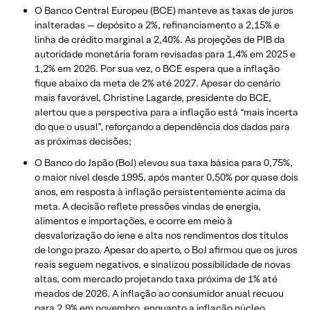
O Banco Central Europeu (BCE) manteve as taxas de juros
inalteradas — depósito a 2%, refinanciamento a 2,15% e
linha de crédito marginal a 2,40%. As projeções de PIB da
autoridade monetária foram revisadas para 1,4% em 2025 e
1,2% em 2026. Por sua vez, o BCE espera que a inflação
fique abaixo da meta de 2% até 2027. Apesar do cenário
mais favorável, Christine Lagarde, presidente do BCE,
alertou que a perspectiva para a inflação está “mais incerta
do que o usual”, reforçando a dependência dos dados para
as próximas decisões;
O Banco do Japão (BoJ) elevou sua taxa básica para 0,75%,
o maior nível desde 1995, após manter 0,50% por quase dois
anos, em resposta à inflação persistentemente acima da
meta. A decisão reflete pressões vindas de energia,
alimentos e importações, e ocorre em meio à
desvalorização do iene e alta nos rendimentos dos títulos
de longo prazo. Apesar do aperto, o BoJ afirmou que os juros
reais seguem negativos, e sinalizou possibilidade de novas
altas, com mercado projetando taxa próxima de 1% até
meados de 2026. A inflação ao consumidor anual recuou
para 2,9% em novembro, enquanto a inflação núcleo