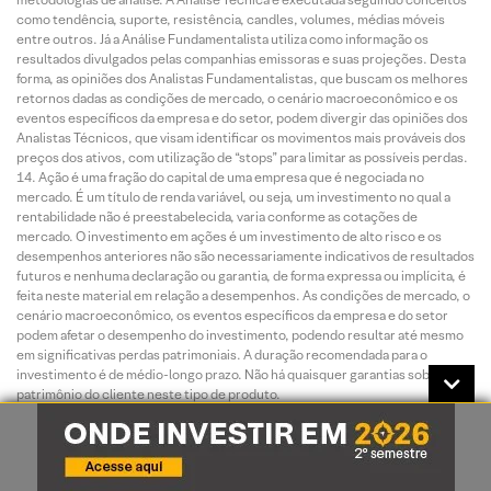
como tendência, suporte, resistência, candles, volumes, médias móveis
entre outros. Já a Análise Fundamentalista utiliza como informação os
resultados divulgados pelas companhias emissoras e suas projeções. Desta
forma, as opiniões dos Analistas Fundamentalistas, que buscam os melhores
retornos dadas as condições de mercado, o cenário macroeconômico e os
eventos específicos da empresa e do setor, podem divergir das opiniões dos
Analistas Técnicos, que visam identificar os movimentos mais prováveis dos
preços dos ativos, com utilização de “stops” para limitar as possíveis perdas.
Ação é uma fração do capital de uma empresa que é negociada no
mercado. É um título de renda variável, ou seja, um investimento no qual a
rentabilidade não é preestabelecida, varia conforme as cotações de
mercado. O investimento em ações é um investimento de alto risco e os
desempenhos anteriores não são necessariamente indicativos de resultados
futuros e nenhuma declaração ou garantia, de forma expressa ou implícita, é
feita neste material em relação a desempenhos. As condições de mercado, o
cenário macroeconômico, os eventos específicos da empresa e do setor
podem afetar o desempenho do investimento, podendo resultar até mesmo
em significativas perdas patrimoniais. A duração recomendada para o
investimento é de médio-longo prazo. Não há quaisquer garantias sobre o
patrimônio do cliente neste tipo de produto.
O investimento em opções é preferencialmente indicado para
investidores de perfil agressivo, de acordo com a política de suitability
praticada pela XP Investimentos. No mercado de opções, são negociados
direitos de compra ou venda de um bem por preço fixado em data futura,