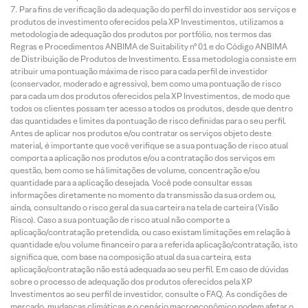
Para fins de verificação da adequação do perfil do investidor aos serviços e
produtos de investimento oferecidos pela XP Investimentos, utilizamos a
metodologia de adequação dos produtos por portfólio, nos termos das
Regras e Procedimentos ANBIMA de Suitability nº 01 e do Código ANBIMA
de Distribuição de Produtos de Investimento. Essa metodologia consiste em
atribuir uma pontuação máxima de risco para cada perfil de investidor
(conservador, moderado e agressivo), bem como uma pontuação de risco
para cada um dos produtos oferecidos pela XP Investimentos, de modo que
todos os clientes possam ter acesso a todos os produtos, desde que dentro
das quantidades e limites da pontuação de risco definidas para o seu perfil.
Antes de aplicar nos produtos e/ou contratar os serviços objeto deste
material, é importante que você verifique se a sua pontuação de risco atual
comporta a aplicação nos produtos e/ou a contratação dos serviços em
questão, bem como se há limitações de volume, concentração e/ou
quantidade para a aplicação desejada. Você pode consultar essas
informações diretamente no momento da transmissão da sua ordem ou,
ainda, consultando o risco geral da sua carteira na tela de carteira (Visão
Risco). Caso a sua pontuação de risco atual não comporte a
aplicação/contratação pretendida, ou caso existam limitações em relação à
quantidade e/ou volume financeiro para a referida aplicação/contratação, isto
significa que, com base na composição atual da sua carteira, esta
aplicação/contratação não está adequada ao seu perfil. Em caso de dúvidas
sobre o processo de adequação dos produtos oferecidos pela XP
Investimentos ao seu perfil de investidor, consulte o FAQ. As condições de
mercado, mudanças climáticas e o cenário macroeconômico podem afetar o