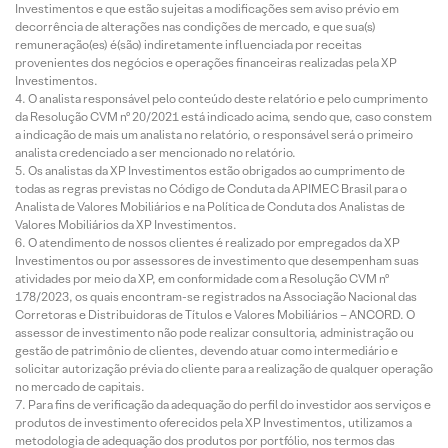
Investimentos e que estão sujeitas a modificações sem aviso prévio em
decorrência de alterações nas condições de mercado, e que sua(s)
remuneração(es) é(são) indiretamente influenciada por receitas
provenientes dos negócios e operações financeiras realizadas pela XP
Investimentos.
O analista responsável pelo conteúdo deste relatório e pelo cumprimento
da Resolução CVM nº 20/2021 está indicado acima, sendo que, caso constem
a indicação de mais um analista no relatório, o responsável será o primeiro
analista credenciado a ser mencionado no relatório.
Os analistas da XP Investimentos estão obrigados ao cumprimento de
todas as regras previstas no Código de Conduta da APIMEC Brasil para o
Analista de Valores Mobiliários e na Política de Conduta dos Analistas de
Valores Mobiliários da XP Investimentos.
O atendimento de nossos clientes é realizado por empregados da XP
Investimentos ou por assessores de investimento que desempenham suas
atividades por meio da XP, em conformidade com a Resolução CVM nº
178/2023, os quais encontram-se registrados na Associação Nacional das
Corretoras e Distribuidoras de Títulos e Valores Mobiliários – ANCORD. O
assessor de investimento não pode realizar consultoria, administração ou
gestão de patrimônio de clientes, devendo atuar como intermediário e
solicitar autorização prévia do cliente para a realização de qualquer operação
no mercado de capitais.
Para fins de verificação da adequação do perfil do investidor aos serviços e
produtos de investimento oferecidos pela XP Investimentos, utilizamos a
metodologia de adequação dos produtos por portfólio, nos termos das