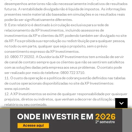
desempenhos anteriores não são necessariamente indicativos de resultados
futuros. A rentabilidade divulgada não é líquida de impostos. As informações
presentes neste material são baseadas em simulações e os resultados reais
poderão ser significativamente diferentes.
Este relatório é destinado à circulação exclusiva para a rede de
relacionamento da XP Investimentos, incluindo assessores de
investimentos da XP e clientes da XP, podendo também ser divulgado no site
da XP. Fica proibida sua reprodução ou redistribuição para qualquer pessoa,
no todo ou em parte, qualquer que seja o propósito, sem o prévio
consentimento expresso da XP Investimentos.
0800 77 20202. A Ouvidoria da XP Investimentos tem a missão de servir
de canal de contato sempre que os clientes que não se sentirem satisfeitos
com as soluções dadas pela empresa aos seus problemas. O contato pode
ser realizado por meio do telefone: 0800 722 3710.
O custo da operação e a política de cobrança estão definidos nas tabelas
de custos operacionais disponibilizadas no site da XP Investimentos:
www.xpi.com.br.
A XP Investimentos se exime de qualquer responsabilidade por quaisquer
prejuízos, diretos ou indiretos, que venham a decorrer da utilização deste
relatório ou seu conteúdo.
A Avaliação Técnica e a Avaliação de Fundamentos seguem diferentes
metodologias de análise. A Análise Técnica é executada seguindo conceitos
como tendência, suporte, resistência, candles, volumes, médias móveis
entre outros. Já a Análise Fundamentalista utiliza como informação os
resultados divulgados pelas companhias emissoras e suas projeções. Desta