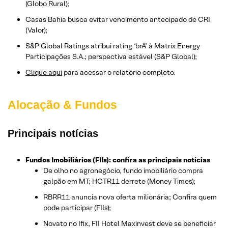
(Globo Rural);
Casas Bahia busca evitar vencimento antecipado de CRI
(Valor);
S&P Global Ratings atribui rating ‘brA’ à Matrix Energy
Participações S.A.; perspectiva estável (S&P Global);
Clique aqui
para acessar o relatório completo.
Alocação & Fundos
Principais notícias
Fundos Imobiliários (FIIs): confira as principais notícias
De olho no agronegócio, fundo imobiliário compra
galpão em MT; HCTR11 derrete (Money Times);
RBRR11 anuncia nova oferta milionária; Confira quem
pode participar (FIIs);
Novato no Ifix, FII Hotel Maxinvest deve se beneficiar