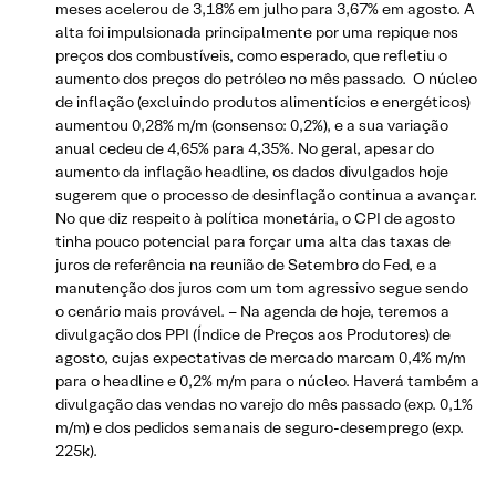
meses acelerou de 3,18% em julho para 3,67% em agosto. A
alta foi impulsionada principalmente por uma repique nos
preços dos combustíveis, como esperado, que refletiu o
aumento dos preços do petróleo no mês passado. O núcleo
de inflação (excluindo produtos alimentícios e energéticos)
aumentou 0,28% m/m (consenso: 0,2%), e a sua variação
anual cedeu de 4,65% para 4,35%. No geral, apesar do
aumento da inflação headline, os dados divulgados hoje
sugerem que o processo de desinflação continua a avançar.
No que diz respeito à política monetária, o CPI de agosto
tinha pouco potencial para forçar uma alta das taxas de
juros de referência na reunião de Setembro do Fed, e a
manutenção dos juros com um tom agressivo segue sendo
o cenário mais provável. – Na agenda de hoje, teremos a
divulgação dos PPI (Índice de Preços aos Produtores) de
agosto, cujas expectativas de mercado marcam 0,4% m/m
para o headline e 0,2% m/m para o núcleo. Haverá também a
divulgação das vendas no varejo do mês passado (exp. 0,1%
m/m) e dos pedidos semanais de seguro-desemprego (exp.
225k).