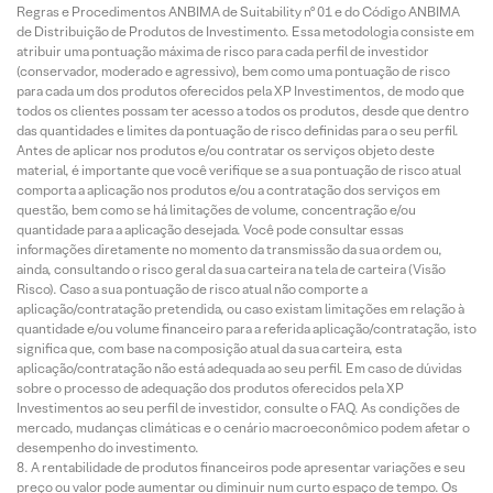
Regras e Procedimentos ANBIMA de Suitability nº 01 e do Código ANBIMA
de Distribuição de Produtos de Investimento. Essa metodologia consiste em
atribuir uma pontuação máxima de risco para cada perfil de investidor
(conservador, moderado e agressivo), bem como uma pontuação de risco
para cada um dos produtos oferecidos pela XP Investimentos, de modo que
todos os clientes possam ter acesso a todos os produtos, desde que dentro
das quantidades e limites da pontuação de risco definidas para o seu perfil.
Antes de aplicar nos produtos e/ou contratar os serviços objeto deste
material, é importante que você verifique se a sua pontuação de risco atual
comporta a aplicação nos produtos e/ou a contratação dos serviços em
questão, bem como se há limitações de volume, concentração e/ou
quantidade para a aplicação desejada. Você pode consultar essas
informações diretamente no momento da transmissão da sua ordem ou,
ainda, consultando o risco geral da sua carteira na tela de carteira (Visão
Risco). Caso a sua pontuação de risco atual não comporte a
aplicação/contratação pretendida, ou caso existam limitações em relação à
quantidade e/ou volume financeiro para a referida aplicação/contratação, isto
significa que, com base na composição atual da sua carteira, esta
aplicação/contratação não está adequada ao seu perfil. Em caso de dúvidas
sobre o processo de adequação dos produtos oferecidos pela XP
Investimentos ao seu perfil de investidor, consulte o FAQ. As condições de
mercado, mudanças climáticas e o cenário macroeconômico podem afetar o
desempenho do investimento.
A rentabilidade de produtos financeiros pode apresentar variações e seu
preço ou valor pode aumentar ou diminuir num curto espaço de tempo. Os