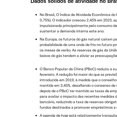
Dados sólidos de atividade no Bra
No Brasil, O Índice de Atividade Econômica d
0,75%). O indicador cresceu 2,45% em 2023, a
impulsionada principalmente pelo consumo das 
sustentar a demanda interna este ano.
Na Europa, os futuros do gás natural caíram p
probabilidade de uma onda de frio no futuro p
os meses de verão. As reservas de gás da Uni
baixos do gás tendem a aliviar as preocupações
O Banco Popular da China (PBoC) reduziu a sua 
fevereiro. A redução foi maior do que as previ
introduzida em 2019, à medida que o conselho a
mantida em 3,45%, desafiando o consenso de u
depois de o PBoC ter mantido as taxas de emp
para avaliar o impacto das recentes medidas de
bancário, reduzindo a taxa de reservas obrigat
fundos destinados a promover empréstimos a 
A agenda de hoje está relativamente tranquila