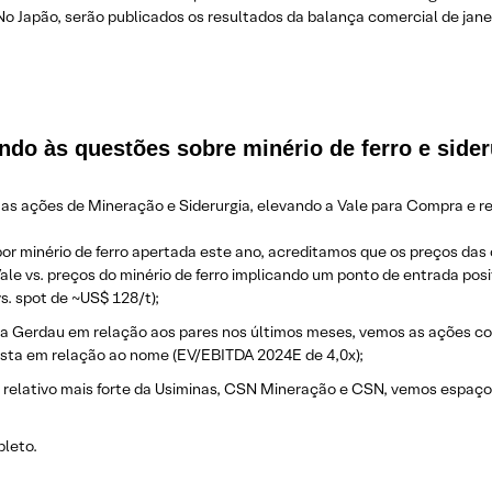
No Japão, serão publicados os resultados da balança comercial de janei
do às questões sobre minério de ferro e sider
as ações de Mineração e Siderurgia, elevando a Vale para Compra e r
or minério de ferro apertada este ano, acreditamos que os preços d
ale vs. preços do minério de ferro implicando um ponto de entrada posi
s. spot de ~US$ 128/t);
da Gerdau em relação aos pares nos últimos meses, vemos as ações co
ista em relação ao nome (EV/EBITDA 2024E de 4,0x);
relativo mais forte da Usiminas, CSN Mineração e CSN, vemos espaço 
pleto.