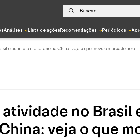
Buscar
os
Análises
Lista de ações
Recomendações
Periódicos
Apr
rasil e estímulo monetário na China: veja o que move o mercado hoje
atividade no Brasil 
China: veja o que 