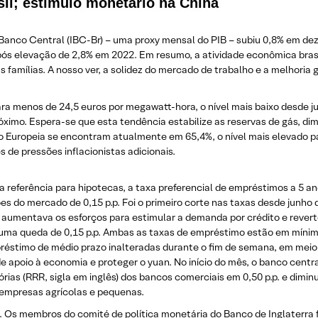
sil; estímulo monetário na China
o Banco Central (IBC-Br) – uma proxy mensal do PIB – subiu 0,8% em d
pós elevação de 2,8% em 2022. Em resumo, a atividade econômica bras
famílias. A nosso ver, a solidez do mercado de trabalho e a melhoria 
ara menos de 24,5 euros por megawatt-hora, o nível mais baixo desde j
róximo. Espera-se que esta tendência estabilize as reservas de gás, 
ão Europeia se encontram atualmente em 65,4%, o nível mais elevado 
 de pressões inflacionistas adicionais.
referência para hipotecas, a taxa preferencial de empréstimos a 5 ano
sões do mercado de 0,15 p.p. Foi o primeiro corte nas taxas desde junho
umentava os esforços para estimular a demanda por crédito e reverter a
ma queda de 0,15 p.p. Ambas as taxas de empréstimo estão em mínimas
réstimo de médio prazo inalteradas durante o fim de semana, em meio
 apoio à economia e proteger o yuan. No início do mês, o banco central
órias (RRR, sigla em inglês) dos bancos comerciais em 0,50 p.p. e dimi
empresas agrícolas e pequenas.
. Os membros do comité de política monetária do Banco de Inglaterra 