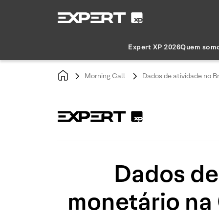
Expert XP 2026
Quem som
Morning Call
Dados de atividade no B
Dados de 
monetário na 