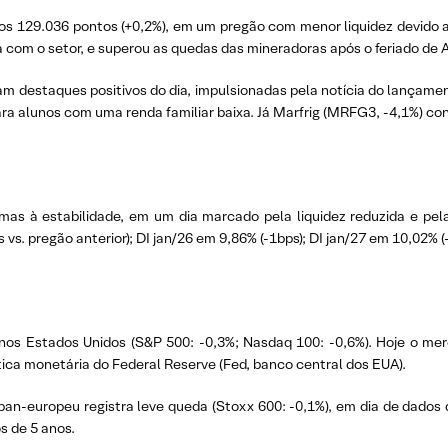
os 129.036 pontos (+0,2%), em um pregão com menor liquidez devido ao
 com o setor, e superou as quedas das mineradoras após o feriado de 
destaques positivos do dia, impulsionadas pela notícia do lançament
ara alunos com uma renda familiar baixa. Já Marfrig (MRFG3, -4,1%) 
mas à estabilidade, em um dia marcado pela liquidez reduzida e pel
vs. pregão anterior); DI jan/26 em 9,86% (-1bps); DI jan/27 em 10,02% (
nos Estados Unidos (S&P 500: -0,3%; Nasdaq 100: -0,6%). Hoje o m
ica monetária do Federal Reserve (Fed, banco central dos EUA).
an-europeu registra leve queda (Stoxx 600: -0,1%), em dia de dados 
os de 5 anos.