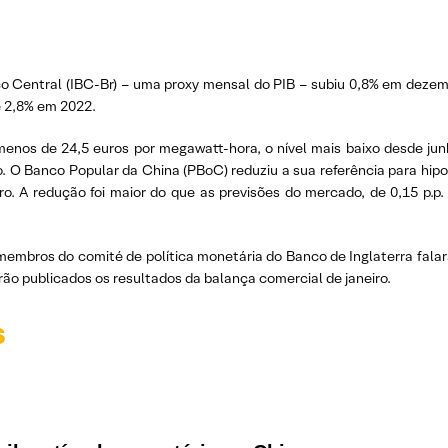
co Central (IBC-Br) – uma proxy mensal do PIB – subiu 0,8% em deze
e 2,8% em 2022.
menos de 24,5 euros por megawatt-hora, o nível mais baixo desde ju
o. O Banco Popular da China (PBoC) reduziu a sua referência para hipo
iro. A redução foi maior do que as previsões do mercado, de 0,15 p.p
membros do comité de política monetária do Banco de Inglaterra fala
rão publicados os resultados da balança comercial de janeiro.
s