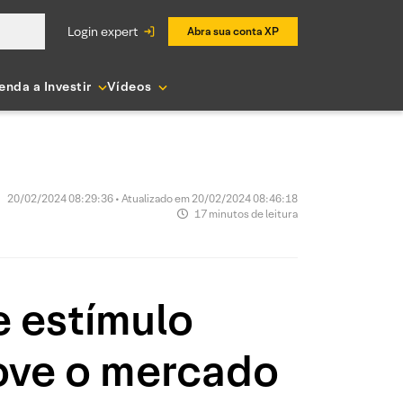
login expert
Abra sua conta XP
enda a Investir
Vídeos
20/02/2024 08:29:36 • Atualizado em 20/02/2024 08:46:18
17 minutos de leitura
e estímulo
move o mercado