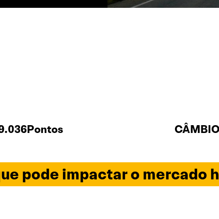
9.036Pontos
CÂMBIO 
ue pode impactar o mercado h