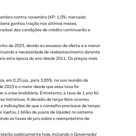
ezembro contra novembro (XP: 1,0%; mercado:
ileira ganhou tração nos últimos meses,
gradual das condições de crédito continuarão a
unho de 2023, devido ao excesso de oferta e à menor
diminuindo a necessidade de reabastecimento durante
para esta época do ano desde 2011. Os preços mais
s, em 0,25 p.p., para 3,95%, na sua reunião de
 de 2023 e o maior desde que essa taxa foi
 crise imobiliária. Entretanto, a taxa de 1 ano foi
 históricas. A decisão de terça-feira ocorreu
 a indicações de que o conselho precisava de tempo
 injetou 1 bilião de yuans de liquidez no sistema
nuindo as taxas de juro sobre o reempréstimo de
falarão publicamente hoje, incluindo o Governador