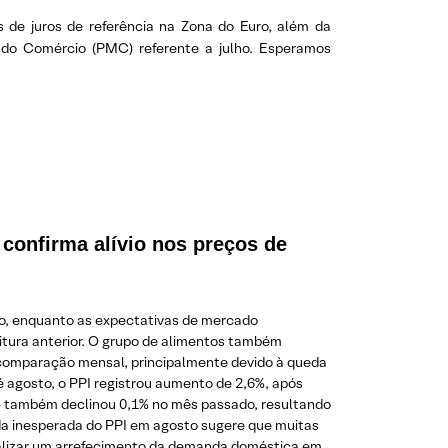
s de juros de referência na Zona do Euro, além da
 do Comércio (PMC) referente a julho. Esperamos
 confirma alívio nos preços de
lho, enquanto as expectativas de mercado
itura anterior. O grupo de alimentos também
na comparação mensal, principalmente devido à queda
 agosto, o PPI registrou aumento de 2,6%, após
a – também declinou 0,1% no mês passado, resultando
a inesperada do PPI em agosto sugere que muitas
inalizar um arrefecimento da demanda doméstica em