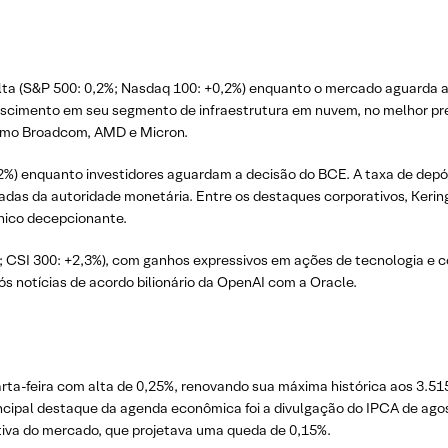
alta (S&P 500: 0,2%; Nasdaq 100: +0,2%) enquanto o mercado aguarda a
scimento em seu segmento de infraestrutura em nuvem, no melhor pre
como Broadcom, AMD e Micron.
,2%) enquanto investidores aguardam a decisão do BCE. A taxa de dep
s da autoridade monetária. Entre os destaques corporativos, Kering 
ínico decepcionante.
 CSI 300: +2,3%), com ganhos expressivos em ações de tecnologia e c
ós notícias de acordo bilionário da OpenAI com a Oracle.
uarta-feira com alta de 0,25%, renovando sua máxima histórica aos 3.5
rincipal destaque da agenda econômica foi a divulgação do IPCA de ago
iva do mercado, que projetava uma queda de 0,15%.