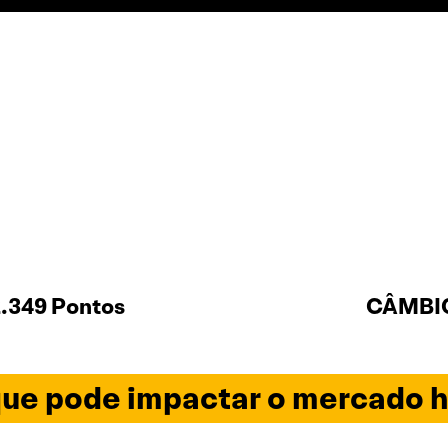
.349 Pontos
CÂMBIO
ue pode impactar o mercado h