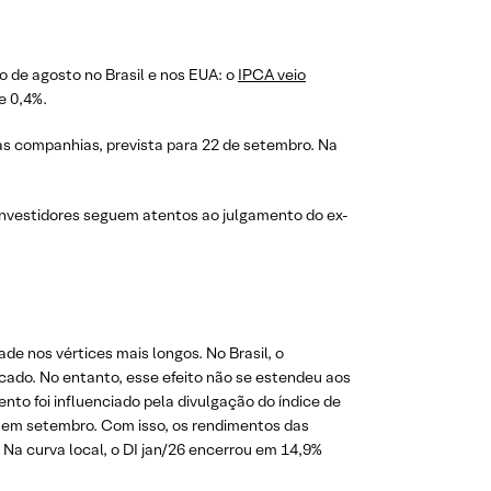
o de agosto no Brasil e nos EUA: o
IPCA veio
e 0,4%.
as companhias, prevista para 22 de setembro. Na
 investidores seguem atentos ao julgamento do ex-
dade nos vértices mais longos. No Brasil, o
cado. No entanto, esse efeito não se estendeu aos
nto foi influenciado pela divulgação do índice de
os em setembro. Com isso, os rendimentos das
 Na curva local, o DI jan/26 encerrou em 14,9%