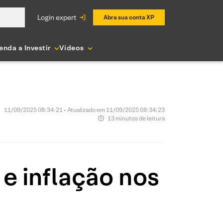
login expert
Abra sua conta XP
enda a Investir
Vídeos
11/09/2025 08:34:21 • Atualizado em 11/09/2025 08:34:23
13 minutos de leitura
 e inflação nos