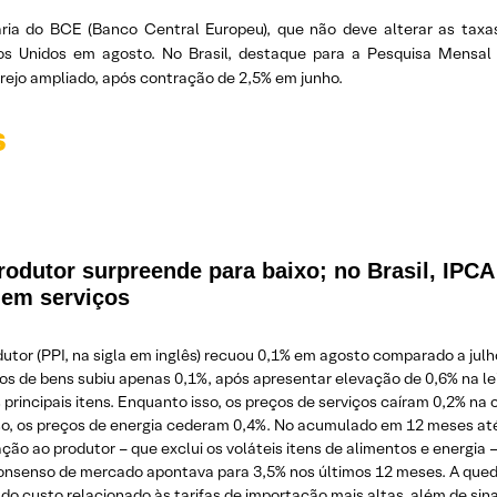
ria do BCE (Banco Central Europeu), que não deve alterar as taxa
os Unidos em agosto. No Brasil, destaque para a Pesquisa Mensal
rejo ampliado, após contração de 2,5% em junho.
s
rodutor surpreende para baixo; no Brasil, IPCA
a em serviços
dutor (PPI, na sigla em inglês) recuou 0,1% em agosto comparado a ju
os de bens subiu apenas 0,1%, após apresentar elevação de 0,6% na le
 principais itens. Enquanto isso, os preços de serviços caíram 0,2% 
so, os preços de energia cederam 0,4%. No acumulado em 12 meses até
ação ao produtor – que exclui os voláteis itens de alimentos e energi
nsenso de mercado apontava para 3,5% nos últimos 12 meses. A qued
o custo relacionado às tarifas de importação mais altas, além de s