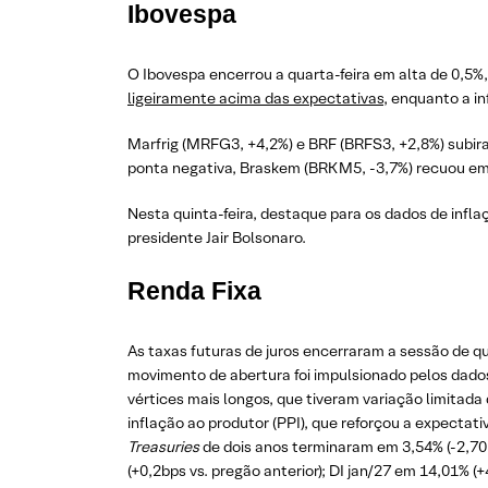
Ibovespa
O Ibovespa encerrou a quarta-feira em alta de 0,5%,
ligeiramente acima das expectativas
, enquanto a i
Marfrig (MRFG3, +4,2%) e BRF (BRFS3, +2,8%) subir
ponta negativa, Braskem (BRKM5, -3,7%) recuou e
Nesta quinta-feira, destaque para os dados de infl
presidente Jair Bolsonaro.
Renda Fixa
As taxas futuras de juros encerraram a sessão de q
movimento de abertura foi impulsionado pelos dado
vértices mais longos, que tiveram variação limitada
inflação ao produtor (PPI), que reforçou a expectat
Treasuries
de dois anos terminaram em 3,54% (-2,70b
(+0,2bps vs. pregão anterior); DI jan/27 em 14,01% (+