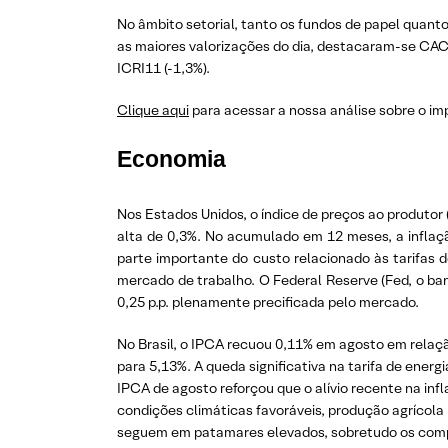
No âmbito setorial, tanto os fundos de papel quant
as maiores valorizações do dia, destacaram-se CACR
ICRI11 (-1,3%).
Clique aqui
para acessar a nossa análise sobre o im
Economia
Nos Estados Unidos, o índice de preços ao produtor
alta de 0,3%. No acumulado em 12 meses, a infla
parte importante do custo relacionado às tarifas
mercado de trabalho. O Federal Reserve (Fed, o ba
0,25 p.p. plenamente precificada pelo mercado.
No Brasil, o IPCA recuou 0,11% em agosto em relaçã
para 5,13%. A queda significativa na tarifa de energ
IPCA de agosto reforçou que o alívio recente na in
condições climáticas favoráveis, produção agrícola 
seguem em patamares elevados, sobretudo os comp