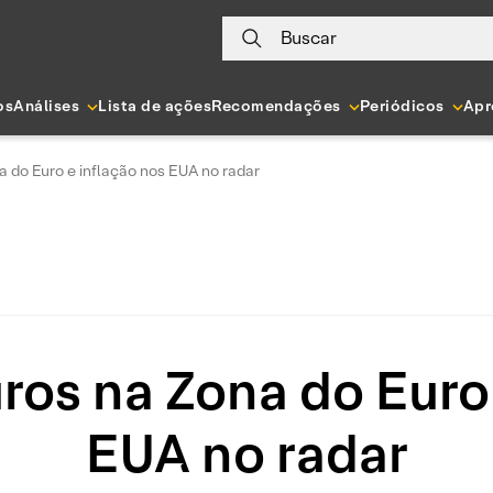
Buscar
os
Análises
Lista de ações
Recomendações
Periódicos
Apr
na do Euro e inflação nos EUA no radar
uros na Zona do Euro
EUA no radar