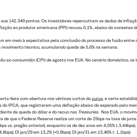
 aos 142.349 pontos. Os investidores repercutiram os dados de inflaçã
nflação ao produtor americana (PPI) recuou 0,1%, abaixo do consenso d
am em meio à expectativa pela conclusão do processo de fusão entre 
m movimento técnico, acumulando queda de 5,6% na semana.
ação ao consumidor (CPI) de agosto nos EUA. No cenário doméstico, os
uarta-feira com abertura nos vértices curtos da
curva
, e certa estabili
s do IPCA, que registraram uma deflação abaixo do esperado pelo mer
 diante da queda do dólar e do recuo nas
Treasuries
. Nos EUA, o movime
iva de que o Federal Reserve realize um corte de 25bps na taxa de jur
ps vs. pregão anterior), enquanto os de dez anos em 4,05% (-3,44bps).
4,8bps); DI jan/29 em 13,2% (+0,8bps); DI jan/31 em 13,46% (- 1,1bps).