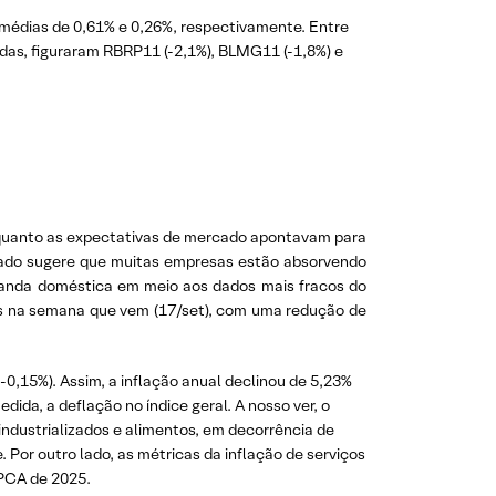
 médias de 0,61% e 0,26%, respectivamente. Entre
edas, figuraram RBRP11 (-2,1%), BLMG11 (-1,8%) e
 enquanto as expectativas de mercado apontavam para
sado sugere que muitas empresas estão absorvendo
emanda doméstica em meio aos dados mais fracos do
ros na semana que vem (17/set), com uma redução de
0,15%). Assim, a inflação anual declinou de 5,23%
dida, a deflação no índice geral. A nosso ver, o
industrializados e alimentos, em decorrência de
 Por outro lado, as métricas da inflação de serviços
o IPCA de 2025.