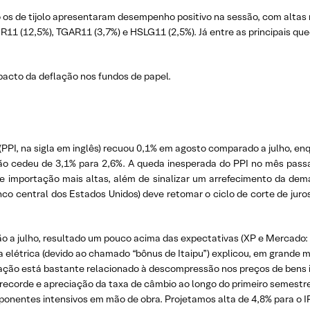
o os de tijolo apresentaram desempenho positivo na sessão, com altas
11 (12,5%), TGAR11 (3,7%) e HSLG11 (2,5%). Já entre as principais qu
pacto da deflação nos fundos de papel.
 (PPI, na sigla em inglês) recuou 0,1% em agosto comparado a julho,
ção cedeu de 3,1% para 2,6%. A queda inesperada do PPI no mês pas
 de importação mais altas, além de sinalizar um arrefecimento da d
nco central dos Estados Unidos) deve retomar o ciclo de corte de ju
o a julho, resultado um pouco acima das expectativas (XP e Mercado: -
ia elétrica (devido ao chamado “bônus de Itaipu”) explicou, em grande me
flação está bastante relacionado à descompressão nos preços de bens 
recorde e apreciação da taxa de câmbio ao longo do primeiro semestre.
onentes intensivos em mão de obra. Projetamos alta de 4,8% para 