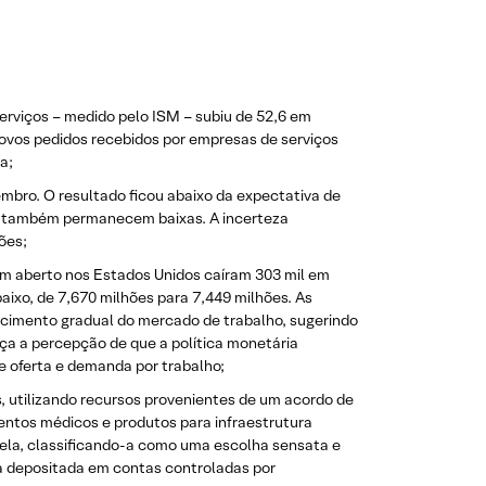
erviços – medido pelo ISM – subiu de 52,6 em
vos pedidos recebidos por empresas de serviços
eda;
mbro. O resultado ficou abaixo da expectativa de
es também permanecem baixas. A incerteza
ões;
m aberto nos Estados Unidos caíram 303 mil em
aixo, de 7,670 milhões para 7,449 milhões. As
cimento gradual do mercado de trabalho, sugerindo
ça a percepção de que a política monetária
re oferta e demanda por trabalho;
 utilizando recursos provenientes de um acordo de
mentos médicos e produtos para infraestrutura
uela, classificando-a como uma escolha sensata e
ta depositada em contas controladas por