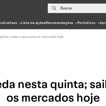
Buscar
os
Análises
Lista de ações
Recomendações
Periódicos
Apr
uinta; saiba o que move os mercados hoje
da nesta quinta; sa
os mercados hoje