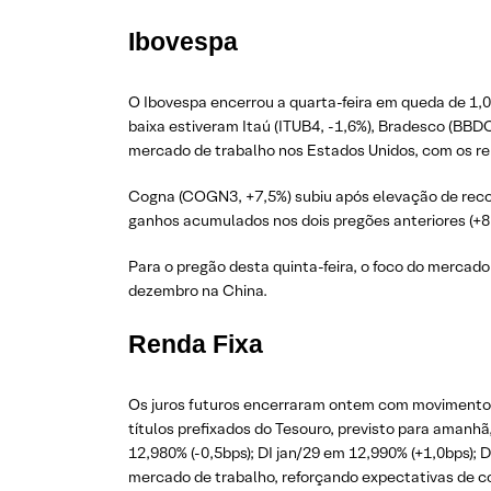
Ibovespa
O Ibovespa encerrou a quarta-feira em queda de 1,
baixa estiveram Itaú (ITUB4, -1,6%), Bradesco (BBD
mercado de trabalho nos Estados Unidos, com os rel
Cogna (COGN3, +7,5%) subiu após elevação de reco
ganhos acumulados nos dois pregões anteriores (+8
Para o pregão desta quinta-feira, o foco do mercad
dezembro na China.
Renda Fixa
Os juros futuros encerraram ontem com movimentos d
títulos prefixados do Tesouro, previsto para amanhã
12,980% (-0,5bps); DI jan/29 em 12,990% (+1,0bps); 
mercado de trabalho, reforçando expectativas de co