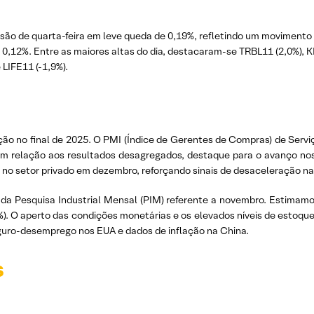
sessão de quarta-feira em leve queda de 0,19%, refletindo um moviment
0,12%. Entre as maiores altas do dia, destacaram-se TRBL11 (2,0%), KI
LIFE11 (-1,9%).
ção no final de 2025. O PMI (Índice de Gerentes de Compras) de Serv
Em relação aos resultados desagregados, destaque para o avanço n
s no setor privado em dezembro, reforçando sinais de desaceleração n
da Pesquisa Industrial Mensal (PIM) referente a novembro. Estimamos
). O aperto das condições monetárias e os elevados níveis de estoq
guro-desemprego nos EUA e dados de inflação na China.
s