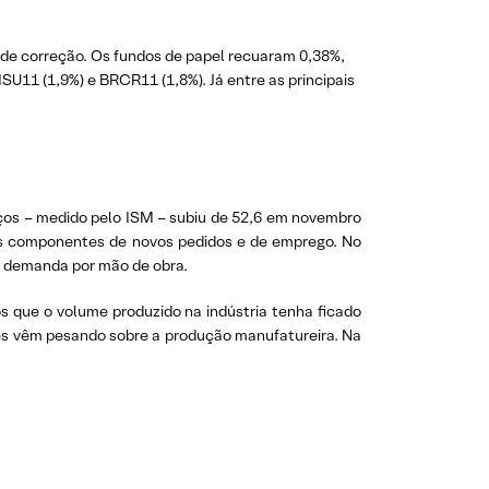
o de correção. Os fundos de papel recuaram 0,38%,
SU11 (1,9%) e BRCR11 (1,8%). Já entre as principais
iços – medido pelo ISM – subiu de 52,6 em novembro
os componentes de novos pedidos e de emprego. No
a demanda por mão de obra.
 que o volume produzido na indústria tenha ficado
ues vêm pesando sobre a produção manufatureira. Na