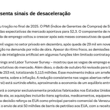
senta sinais de desaceleração
 tração no final de 2025. O PMI (Índice de Gerentes de Compras) de S
as expectativas de mercado apontava para 52,3. O componente de no
ida de emprego voltou a crescer após seis meses consecutivas de qu
mil vagas no setor privado em dezembro, após queda de 29 mil em nove
ração na demanda por mão de obra. Apesar do ritmo fraco, as demissõ
o de inteligência artificial em algumas funções têm limitado contrataç
nings and Labor Turnover Survey – mostrou que as vagas de emprego e
ctativas do mercado. Além disso, o dado de outubro foi revisado para b
253 mil, totalizando 5,115 milhões. Esse movimento indica um arrefe
nte, sobre a inflação. A redução consistente nas vagas abertas refor
ral) está surtindo efeito, aproximando a economia de um equilíbrio ent
rá a comprar exclusivamente produtos fabricados nos Estados Unidos,
do ele, as aquisições incluirão itens agrícolas, medicamentos, equipa
sa decisão reforça os EUA como principal parceiro comercial da Venez
o envio de até 50 milhões de barris de petróleo aos EUA, com a recei