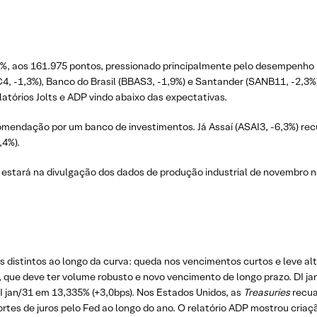
0%, aos 161.975 pontos, pressionado principalmente pelo desempenho 
C4, -1,3%), Banco do Brasil (BBAS3, -1,9%) e Santander (SANB11, -2,
atórios Jolts e ADP vindo abaixo das expectativas.
mendação por um banco de investimentos. Já Assaí (ASAI3, -6,3%) re
,4%).
o estará na divulgação dos dados de produção industrial de novembro n
istintos ao longo da curva: queda nos vencimentos curtos e leve alta 
, que deve ter volume robusto e novo vencimento de longo prazo. DI ja
DI jan/31 em 13,335% (+3,0bps). Nos Estados Unidos, as
Treasuries
recua
rtes de juros pelo Fed ao longo do ano. O relatório ADP mostrou cria