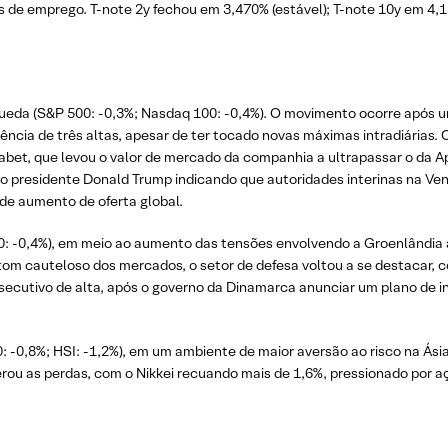
as de emprego. T-note 2y fechou em 3,470% (estável); T-note 10y em 4,1
queda (S&P 500: -0,3%; Nasdaq 100: -0,4%). O movimento ocorre após u
ncia de três altas, apesar de ter tocado novas máximas intradiárias
abet, que levou o valor de mercado da companhia a ultrapassar o da A
 presidente Donald Trump indicando que autoridades interinas na Vene
de aumento de oferta global.
0: -0,4%), em meio ao aumento das tensões envolvendo a Groenlândia
do tom cauteloso dos mercados, o setor de defesa voltou a se destacar,
ecutivo de alta, após o governo da Dinamarca anunciar um plano de in
 -0,8%; HSI: -1,2%), em um ambiente de maior aversão ao risco na Ási
derou as perdas, com o Nikkei recuando mais de 1,6%, pressionado por 