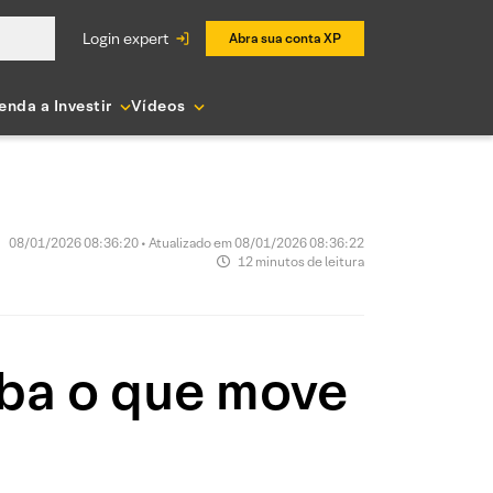
login expert
Abra sua conta XP
enda a Investir
Vídeos
08/01/2026 08:36:20 • Atualizado em 08/01/2026 08:36:22
12 minutos de leitura
iba o que move