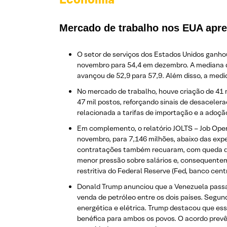
Mercado de trabalho nos EUA apre
O setor de serviços dos Estados Unidos ganhou
novembro para 54,4 em dezembro. A mediana d
avançou de 52,9 para 57,9. Além disso, a med
No mercado de trabalho, houve criação de 41 
47 mil postos, reforçando sinais de desacele
relacionada a tarifas de importação e a adoçã
Em complemento, o relatório JOLTS – Job Ope
novembro, para 7,146 milhões, abaixo das expe
contratações também recuaram, com queda de 
menor pressão sobre salários e, consequenteme
restritiva do Federal Reserve (Fed, banco cent
Donald Trump anunciou que a Venezuela passa
venda de petróleo entre os dois países. Segun
energética e elétrica. Trump destacou que es
benéfica para ambos os povos. O acordo prevê 