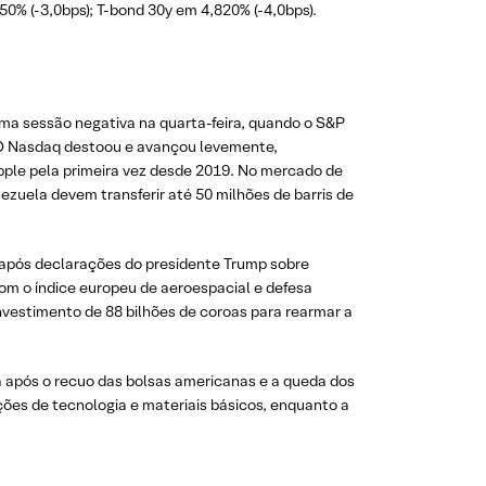
50% (-3,0bps); T-bond 30y em 4,820% (-4,0bps).
ma sessão negativa na quarta-feira, quando o S&P
. O Nasdaq destoou e avançou levemente,
pple pela primeira vez desde 2019. No mercado de
zuela devem transferir até 50 milhões de barris de
 após declarações do presidente Trump sobre
 com o índice europeu de aeroespacial e defesa
vestimento de 88 bilhões de coroas para rearmar a
a após o recuo das bolsas americanas e a queda dos
ações de tecnologia e materiais básicos, enquanto a