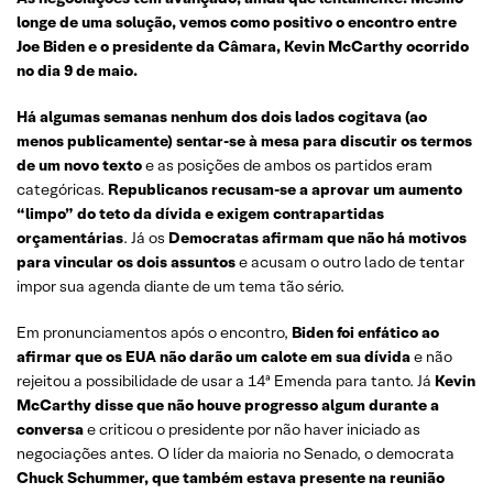
longe de uma solução, vemos como positivo o encontro entre
Joe Biden e o presidente da Câmara, Kevin McCarthy ocorrido
no dia 9 de maio.
Há algumas semanas nenhum dos dois lados cogitava (ao
menos publicamente) sentar-se à mesa para discutir os termos
de um novo texto
e as posições de ambos os partidos eram
categóricas.
Republicanos recusam-se a aprovar um aumento
“limpo” do teto da dívida e exigem contrapartidas
orçamentárias
. Já os
Democratas afirmam que não há motivos
para vincular os dois assuntos
e acusam o outro lado de tentar
impor sua agenda diante de um tema tão sério.
Em pronunciamentos após o encontro,
Biden foi enfático ao
afirmar que os EUA não darão um calote em sua dívida
e não
rejeitou a possibilidade de usar a 14ª Emenda para tanto. Já
Kevin
McCarthy disse que não houve progresso algum durante a
conversa
e criticou o presidente por não haver iniciado as
negociações antes. O líder da maioria no Senado, o democrata
Chuck Schummer, que também estava presente na reunião