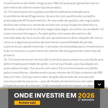
investimento é de médio-longo prazo. Não há quaisquer garantias sobre o
patrimônio do cliente neste tipo de produto.
O investimento em opções é preferencialmente indicado para
investidores de perfil agressivo, de acordo com a política de suitability
praticada pela XP Investimentos. No mercado de opções, são negociados
direitos de compra ou venda de um bem por preço fixado em data futura,
devendo o adquirente do direito negociado pagar um prêmio ao vendedor tal
como num acordo seguro. As operações com esses derivativos são
consideradas de risco muito alto por apresentarem altas relações de risco e
retorno e algumas posições apresentarem a possibilidade de perdas
superiores ao capital investido. A duração recomendada para o investimento
é de curto prazo e o patrimônio do cliente não está garantido neste tipo de
produto.
O investimento em termos são contratos para compra ou a venda de uma
determinada quantidade de ações, a um preço fixado, para liquidação em
prazo determinado. O prazo do contrato a Termo é livremente escolhido
pelos investidores, obedecendo o prazo mínimo de 16 dias e máximo de 999
dias corridos. O preço será o valor da ação adicionado de uma parcela
correspondente aos juros – que são fixados livremente em mercado, em
função do prazo do contrato. Toda transação a termo requer um depósito de
garantia. Essas garantias são prestadas em duas formas: cobertura ou
margem.
O investimento em Mercados Futuros embute riscos de perdas
patrimoniais significativos. Commodity é um objeto ou determinante de
preço de um contrato futuro ou outro instrumento derivativo, podendo