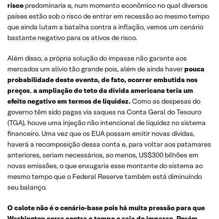
risco
predominaria e, num momento econômico no qual diversos
países estão sob o risco de entrar em recessão ao mesmo tempo
que ainda lutam a batalha contra a inflação, vemos um cenário
bastante negativo para os ativos de risco.
Além disso, a própria solução do impasse não garante aos
mercados um alívio tão grande pois, além de ainda haver
pouca
probabilidade deste evento, de fato, ocorrer embutida nos
preços
,
a ampliação do teto da dívida americana teria um
efeito negativo em termos de liquidez.
Como as despesas do
governo têm sido pagas via saques na Conta Geral do Tesouro
(TGA), houve uma injeção não intencional de liquidez no sistema
financeiro. Uma vez que os EUA possam emitir novas dívidas,
haverá a recomposição dessa conta e, para voltar aos patamares
anteriores, seriam necessários, ao menos, US$300 bilhões em
novas emissões, o que enxugaria esse montante do sistema ao
mesmo tempo que o Federal Reserve também está diminuindo
seu balanço.
O calote não é o cenário-base pois há muita pressão para que
Washington corra contra o tempo e saia do impasse. Porém,