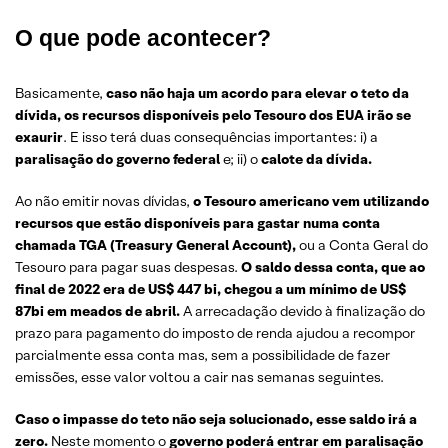
O que pode acontecer?
Basicamente,
caso não haja um acordo para elevar o teto da
dívida, os recursos disponíveis pelo Tesouro dos EUA irão se
exaurir
. E isso terá duas consequências importantes: i) a
paralisação do governo federal
e; ii) o
calote da dívida.
Ao não emitir novas dívidas,
o Tesouro americano vem utilizando
recursos que estão disponíveis para gastar numa conta
chamada TGA (Treasury General Account),
ou a Conta Geral do
Tesouro para pagar suas despesas.
O saldo dessa conta, que ao
final de 2022 era de US$ 447 bi, chegou a um mínimo de US$
87bi em meados de abril.
A arrecadação devido à finalização do
prazo para pagamento do imposto de renda ajudou a recompor
parcialmente essa conta mas, sem a possibilidade de fazer
emissões, esse valor voltou a cair nas semanas seguintes.
Caso o impasse do teto não seja solucionado, esse saldo irá a
zero.
Neste momento o
governo poderá entrar em paralisação