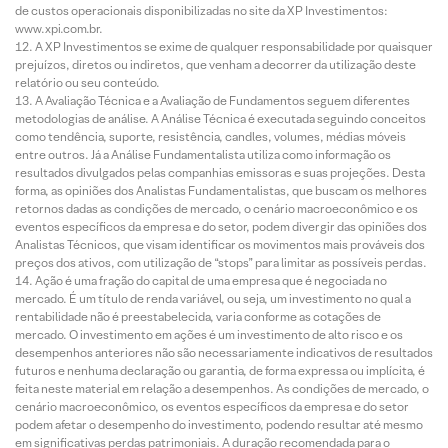
de custos operacionais disponibilizadas no site da XP Investimentos:
www.xpi.com.br.
A XP Investimentos se exime de qualquer responsabilidade por quaisquer
prejuízos, diretos ou indiretos, que venham a decorrer da utilização deste
relatório ou seu conteúdo.
A Avaliação Técnica e a Avaliação de Fundamentos seguem diferentes
metodologias de análise. A Análise Técnica é executada seguindo conceitos
como tendência, suporte, resistência, candles, volumes, médias móveis
entre outros. Já a Análise Fundamentalista utiliza como informação os
resultados divulgados pelas companhias emissoras e suas projeções. Desta
forma, as opiniões dos Analistas Fundamentalistas, que buscam os melhores
retornos dadas as condições de mercado, o cenário macroeconômico e os
eventos específicos da empresa e do setor, podem divergir das opiniões dos
Analistas Técnicos, que visam identificar os movimentos mais prováveis dos
preços dos ativos, com utilização de “stops” para limitar as possíveis perdas.
Ação é uma fração do capital de uma empresa que é negociada no
mercado. É um título de renda variável, ou seja, um investimento no qual a
rentabilidade não é preestabelecida, varia conforme as cotações de
mercado. O investimento em ações é um investimento de alto risco e os
desempenhos anteriores não são necessariamente indicativos de resultados
futuros e nenhuma declaração ou garantia, de forma expressa ou implícita, é
feita neste material em relação a desempenhos. As condições de mercado, o
cenário macroeconômico, os eventos específicos da empresa e do setor
podem afetar o desempenho do investimento, podendo resultar até mesmo
em significativas perdas patrimoniais. A duração recomendada para o