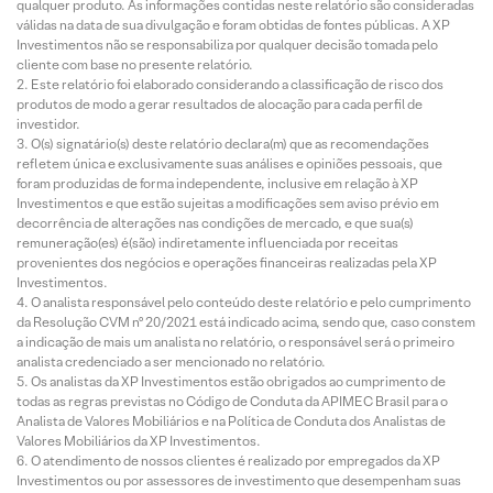
qualquer produto. As informações contidas neste relatório são consideradas
válidas na data de sua divulgação e foram obtidas de fontes públicas. A XP
Investimentos não se responsabiliza por qualquer decisão tomada pelo
cliente com base no presente relatório.
Este relatório foi elaborado considerando a classificação de risco dos
produtos de modo a gerar resultados de alocação para cada perfil de
investidor.
O(s) signatário(s) deste relatório declara(m) que as recomendações
refletem única e exclusivamente suas análises e opiniões pessoais, que
foram produzidas de forma independente, inclusive em relação à XP
Investimentos e que estão sujeitas a modificações sem aviso prévio em
decorrência de alterações nas condições de mercado, e que sua(s)
remuneração(es) é(são) indiretamente influenciada por receitas
provenientes dos negócios e operações financeiras realizadas pela XP
Investimentos.
O analista responsável pelo conteúdo deste relatório e pelo cumprimento
da Resolução CVM nº 20/2021 está indicado acima, sendo que, caso constem
a indicação de mais um analista no relatório, o responsável será o primeiro
analista credenciado a ser mencionado no relatório.
Os analistas da XP Investimentos estão obrigados ao cumprimento de
todas as regras previstas no Código de Conduta da APIMEC Brasil para o
Analista de Valores Mobiliários e na Política de Conduta dos Analistas de
Valores Mobiliários da XP Investimentos.
O atendimento de nossos clientes é realizado por empregados da XP
Investimentos ou por assessores de investimento que desempenham suas