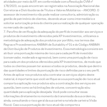
atividades por meio da XP, em conformidade com a Resolução CVM nº
178/2023, os quais encontram-se registrados na Associação Nacional das
Corretoras e Distribuidoras de Títulos e Valores Mobiliários – ANCORD. O
assessor de investimento não pode realizar consultoria, administração ou
gestão de patrimônio de clientes, devendo atuar como intermediário e
solicitar autorização prévia do cliente para a realização de qualquer operação
no mercado de capitais.
Para fins de verificação da adequação do perfil do investidor aos serviços e
produtos de investimento oferecidos pela XP Investimentos, utilizamos a
metodologia de adequação dos produtos por portfólio, nos termos das
Regras e Procedimentos ANBIMA de Suitability nº 01 e do Código ANBIMA
de Distribuição de Produtos de Investimento. Essa metodologia consiste em
atribuir uma pontuação máxima de risco para cada perfil de investidor
(conservador, moderado e agressivo), bem como uma pontuação de risco
para cada um dos produtos oferecidos pela XP Investimentos, de modo que
todos os clientes possam ter acesso a todos os produtos, desde que dentro
das quantidades e limites da pontuação de risco definidas para o seu perfil.
Antes de aplicar nos produtos e/ou contratar os serviços objeto deste
material, é importante que você verifique se a sua pontuação de risco atual
comporta a aplicação nos produtos e/ou a contratação dos serviços em
questão, bem como se há limitações de volume, concentração e/ou
quantidade para a aplicação desejada. Você pode consultar essas
informações diretamente no momento da transmissão da sua ordem ou,
ainda, consultando o risco geral da sua carteira na tela de carteira (Visão
Risco). Caso a sua pontuação de risco atual não comporte a