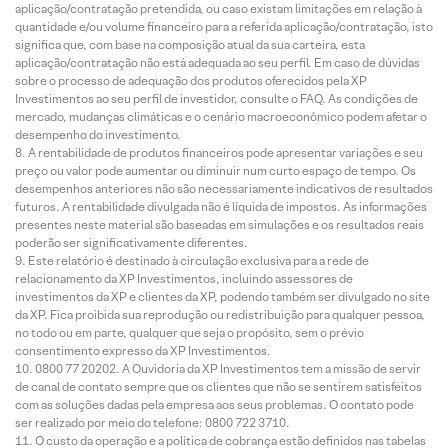
aplicação/contratação pretendida, ou caso existam limitações em relação à
quantidade e/ou volume financeiro para a referida aplicação/contratação, isto
significa que, com base na composição atual da sua carteira, esta
aplicação/contratação não está adequada ao seu perfil. Em caso de dúvidas
sobre o processo de adequação dos produtos oferecidos pela XP
Investimentos ao seu perfil de investidor, consulte o FAQ. As condições de
mercado, mudanças climáticas e o cenário macroeconômico podem afetar o
desempenho do investimento.
A rentabilidade de produtos financeiros pode apresentar variações e seu
preço ou valor pode aumentar ou diminuir num curto espaço de tempo. Os
desempenhos anteriores não são necessariamente indicativos de resultados
futuros. A rentabilidade divulgada não é líquida de impostos. As informações
presentes neste material são baseadas em simulações e os resultados reais
poderão ser significativamente diferentes.
Este relatório é destinado à circulação exclusiva para a rede de
relacionamento da XP Investimentos, incluindo assessores de
investimentos da XP e clientes da XP, podendo também ser divulgado no site
da XP. Fica proibida sua reprodução ou redistribuição para qualquer pessoa,
no todo ou em parte, qualquer que seja o propósito, sem o prévio
consentimento expresso da XP Investimentos.
0800 77 20202. A Ouvidoria da XP Investimentos tem a missão de servir
de canal de contato sempre que os clientes que não se sentirem satisfeitos
com as soluções dadas pela empresa aos seus problemas. O contato pode
ser realizado por meio do telefone: 0800 722 3710.
O custo da operação e a política de cobrança estão definidos nas tabelas