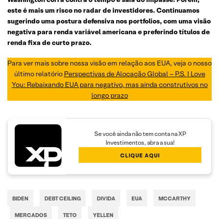
este é mais um risco no radar de investidores. Continuamos
sugerindo uma postura defensiva nos portfolios, com uma visão
negativa para renda variável americana e preferindo títulos de
renda fixa de curto prazo.
Para ver mais sobre nossa visão em relação aos EUA, veja o nosso
último relatório
Perspectivas de Alocação Global – P.S. I Love
You: Rebaixando EUA para negativo, mas ainda construtivos no
longo prazo
Se você ainda não tem conta na XP
Investimentos, abra a sua!
CLIQUE AQUI
BIDEN
DEBT CEILING
DIVIDA
EUA
MCCARTHY
MERCADOS
TETO
YELLEN