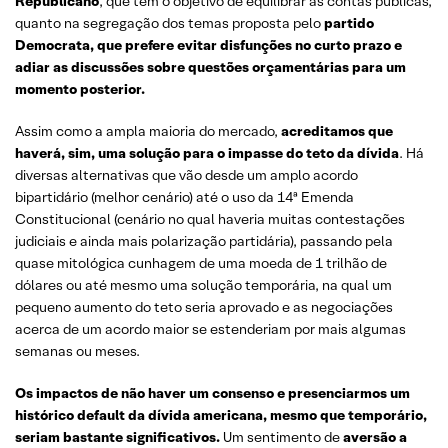
Republicano
, que tem o objetivo de equilibrar as contas públicas,
quanto na segregação dos temas proposta pelo
partido
Democrata, que prefere evitar disfunções no curto prazo e
adiar as discussões sobre questões orçamentárias para um
momento posterior.
Assim como a ampla maioria do mercado,
acreditamos que
haverá, sim, uma solução para o impasse do teto da dívida
. Há
diversas alternativas que vão desde um amplo acordo
bipartidário (melhor cenário) até o uso da 14ª Emenda
Constitucional (cenário no qual haveria muitas contestações
judiciais e ainda mais polarização partidária), passando pela
quase mitológica cunhagem de uma moeda de 1 trilhão de
dólares ou até mesmo uma solução temporária, na qual um
pequeno aumento do teto seria aprovado e as negociações
acerca de um acordo maior se estenderiam por mais algumas
semanas ou meses.
Os impactos de não haver um consenso e presenciarmos um
histórico default da dívida americana, mesmo que temporário,
seriam bastante significativos.
Um sentimento de
aversão a