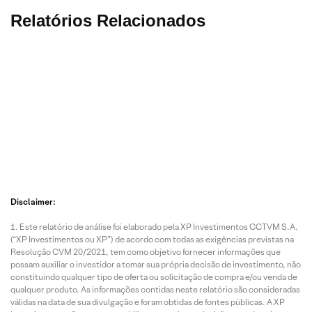
Relatórios Relacionados
6 Ago
6 Ago
5 Ago
5 Ago
2026 • 1
2026 • 3
2026 • 3
2026 • 4
min de
mins de
mins de
mins de
leitura
leitura
leitura
leitura
Disclaimer:
O Mês
Constel
Disney:
Uber
Este relatório de análise foi elaborado pela XP Investimentos CCTVM S.A.
dos
lation
Compa
divulg
(“XP Investimentos ou XP”) de acordo com todas as exigências previstas na
Mercad
Energy
nhia
result
Resolução CVM 20/2021, tem como objetivo fornecer informações que
os
divulga
divulga
dos d
possam auxiliar o investidor a tomar sua própria decisão de investimento, não
Globais
resulta
resulta
2T26
constituindo qualquer tipo de oferta ou solicitação de compra e/ou venda de
–
dos do
dos do
qualquer produto. As informações contidas neste relatório são consideradas
válidas na data de sua divulgação e foram obtidas de fontes públicas. A XP
Novas
2T26
2T26