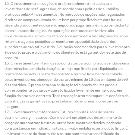
O investimento em opções é preferencialmente indicado para
investidores de perfil agressivo, de acordo com a política de suitability
praticada pela XP Investimentos. No mercado de opções, são negociados
direitos de compra ou venda de um bem por preço fixado em data futura,
devendo o adquirente do direito negociado pagar um prêmio ao vendedor tal
como num acordo seguro. As operações com esses derivativos são
consideradas de risco muito alto por apresentarem altas relações de risco e
retorno e algumas posições apresentarem a possibilidade de perdas
superiores ao capital investido. A duração recomendada para o investimento
é de curto prazo e o patrimônio do cliente não está garantido neste tipo de
produto.
O investimento em termos são contratos para compra ou a venda de uma
determinada quantidade de ações, a um preço fixado, para liquidação em
prazo determinado. O prazo do contrato a Termo é livremente escolhido
pelos investidores, obedecendo o prazo mínimo de 16 dias e máximo de 999
dias corridos. O preço será o valor da ação adicionado de uma parcela
correspondente aos juros – que são fixados livremente em mercado, em
função do prazo do contrato. Toda transação a termo requer um depósito de
garantia. Essas garantias são prestadas em duas formas: cobertura ou
margem.
O investimento em Mercados Futuros embute riscos de perdas
patrimoniais significativos. Commodity é um objeto ou determinante de
preço de um contrato futuro ou outro instrumento derivativo, podendo
consubstanciar um índice, uma taxa, um valor mobiliário ou produto físico. É
um investimento de risco muito alto, que contempla a possibilidade de