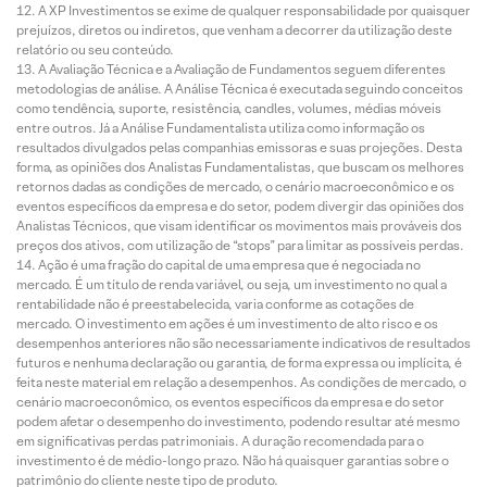
A XP Investimentos se exime de qualquer responsabilidade por quaisquer
prejuízos, diretos ou indiretos, que venham a decorrer da utilização deste
relatório ou seu conteúdo.
A Avaliação Técnica e a Avaliação de Fundamentos seguem diferentes
metodologias de análise. A Análise Técnica é executada seguindo conceitos
como tendência, suporte, resistência, candles, volumes, médias móveis
entre outros. Já a Análise Fundamentalista utiliza como informação os
resultados divulgados pelas companhias emissoras e suas projeções. Desta
forma, as opiniões dos Analistas Fundamentalistas, que buscam os melhores
retornos dadas as condições de mercado, o cenário macroeconômico e os
eventos específicos da empresa e do setor, podem divergir das opiniões dos
Analistas Técnicos, que visam identificar os movimentos mais prováveis dos
preços dos ativos, com utilização de “stops” para limitar as possíveis perdas.
Ação é uma fração do capital de uma empresa que é negociada no
mercado. É um título de renda variável, ou seja, um investimento no qual a
rentabilidade não é preestabelecida, varia conforme as cotações de
mercado. O investimento em ações é um investimento de alto risco e os
desempenhos anteriores não são necessariamente indicativos de resultados
futuros e nenhuma declaração ou garantia, de forma expressa ou implícita, é
feita neste material em relação a desempenhos. As condições de mercado, o
cenário macroeconômico, os eventos específicos da empresa e do setor
podem afetar o desempenho do investimento, podendo resultar até mesmo
em significativas perdas patrimoniais. A duração recomendada para o
investimento é de médio-longo prazo. Não há quaisquer garantias sobre o
patrimônio do cliente neste tipo de produto.