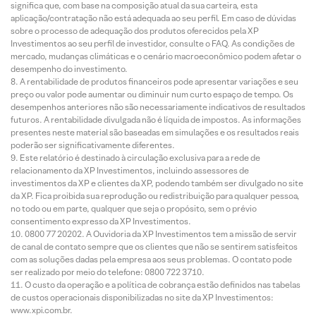
significa que, com base na composição atual da sua carteira, esta
aplicação/contratação não está adequada ao seu perfil. Em caso de dúvidas
sobre o processo de adequação dos produtos oferecidos pela XP
Investimentos ao seu perfil de investidor, consulte o FAQ. As condições de
mercado, mudanças climáticas e o cenário macroeconômico podem afetar o
desempenho do investimento.
A rentabilidade de produtos financeiros pode apresentar variações e seu
preço ou valor pode aumentar ou diminuir num curto espaço de tempo. Os
desempenhos anteriores não são necessariamente indicativos de resultados
futuros. A rentabilidade divulgada não é líquida de impostos. As informações
presentes neste material são baseadas em simulações e os resultados reais
poderão ser significativamente diferentes.
Este relatório é destinado à circulação exclusiva para a rede de
relacionamento da XP Investimentos, incluindo assessores de
investimentos da XP e clientes da XP, podendo também ser divulgado no site
da XP. Fica proibida sua reprodução ou redistribuição para qualquer pessoa,
no todo ou em parte, qualquer que seja o propósito, sem o prévio
consentimento expresso da XP Investimentos.
0800 77 20202. A Ouvidoria da XP Investimentos tem a missão de servir
de canal de contato sempre que os clientes que não se sentirem satisfeitos
com as soluções dadas pela empresa aos seus problemas. O contato pode
ser realizado por meio do telefone: 0800 722 3710.
O custo da operação e a política de cobrança estão definidos nas tabelas
de custos operacionais disponibilizadas no site da XP Investimentos:
www.xpi.com.br.