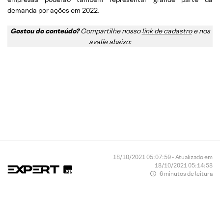
demanda por ações em 2022.
Gostou do conteúdo?
Compartilhe nosso
link de cadastro
e nos
avalie abaixo:
Se você ainda não tem conta na XP
Investimentos, abra a sua!
CLIQUE AQUI
18/10/2021 05:07:59 • Atualizado em
18/10/2021 05:14:58
6 minutos de leitura