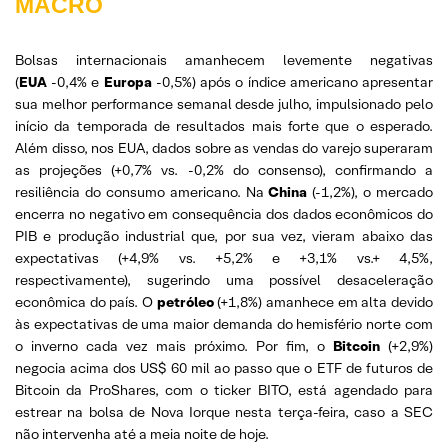
MACRO
Bolsas internacionais amanhecem levemente negativas
(
EUA
-0,4% e
Europa
-0,5%) após o índice americano apresentar
sua melhor performance semanal desde julho, impulsionado pelo
início da temporada de resultados mais forte que o esperado.
Além disso, nos EUA, dados sobre as vendas do varejo superaram
as projeções (+0,7% vs. -0,2% do consenso), confirmando a
resiliência do consumo americano. Na
China
(-1,2%), o mercado
encerra no negativo em consequência dos dados econômicos do
PIB e produção industrial que, por sua vez, vieram abaixo das
expectativas (+4,9% vs. +5,2% e +3,1% vs.+ 4,5%,
respectivamente), sugerindo uma possível desaceleração
econômica do país. O
petróleo
(+1,8%) amanhece em alta devido
às expectativas de uma maior demanda do hemisfério norte com
o inverno cada vez mais próximo. Por fim, o
Bitcoin
(+2,9%)
negocia acima dos US$ 60 mil ao passo que o ETF de futuros de
Bitcoin da ProShares, com o ticker BITO, está agendado para
estrear na bolsa de Nova Iorque nesta terça-feira, caso a SEC
não intervenha até a meia noite de hoje.