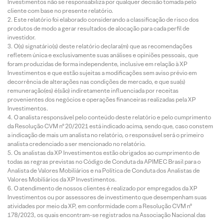
Investimentos não se responsabiliza por qualquer decisão tomada pelo
máxima
cliente com base no presente relatório.
s em
Este relatório foi elaborado considerando a classificação de risco dos
meio à
produtos de modo a gerar resultados de alocação para cada perfil de
investidor.
tempor
O(s) signatário(s) deste relatório declara(m) que as recomendações
ada de
refletem única e exclusivamente suas análises e opiniões pessoais, que
resulta
foram produzidas de forma independente, inclusive em relação à XP
dos
Investimentos e que estão sujeitas a modificações sem aviso prévio em
decorrência de alterações nas condições de mercado, e que sua(s)
remuneração(es) é(são) indiretamente influenciada por receitas
provenientes dos negócios e operações financeiras realizadas pela XP
Investimentos.
O analista responsável pelo conteúdo deste relatório e pelo cumprimento
da Resolução CVM nº 20/2021 está indicado acima, sendo que, caso constem
a indicação de mais um analista no relatório, o responsável será o primeiro
analista credenciado a ser mencionado no relatório.
Os analistas da XP Investimentos estão obrigados ao cumprimento de
todas as regras previstas no Código de Conduta da APIMEC Brasil para o
Analista de Valores Mobiliários e na Política de Conduta dos Analistas de
Valores Mobiliários da XP Investimentos.
O atendimento de nossos clientes é realizado por empregados da XP
Investimentos ou por assessores de investimento que desempenham suas
atividades por meio da XP, em conformidade com a Resolução CVM nº
178/2023, os quais encontram-se registrados na Associação Nacional das