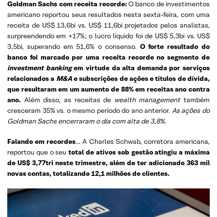
Goldman Sachs com receita recorde:
O banco de investimentos
americano reportou seus resultados nesta sexta-feira, com uma
receita de US$ 13,6bi vs. US$ 11,6bi projetados pelos analistas,
surpreendendo em +17%; o lucro líquido foi de US$ 5,3bi vs. US$
3,5bi, superando em 51,6% o consenso.
O forte resultado do
banco foi marcado por uma receita recorde no segmento de
investment banking
em virtude da alta demanda por serviços
relacionados a
M&A
e subscrições de ações e títulos de dívida,
que resultaram em um aumento de 88% em receitas ano contra
ano.
Além disso, as receitas de
wealth management
também
cresceram 35% vs. o mesmo período do ano anterior.
As ações do
Goldman Sachs encerraram o dia com alta de 3,8%.
Falando em recordes
… A Charles Schwab, corretora americana,
reportou que o seu
total de ativos sob gestão atingiu a máxima
de US$ 3,77tri neste trimestre, além de ter adicionado 363 mil
novas contas, totalizando 12,1 milhões de clientes.