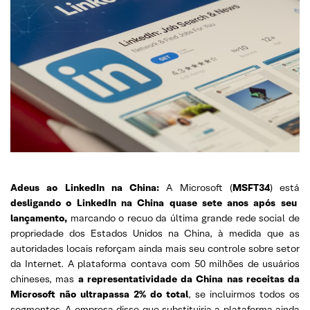
Adeus ao LinkedIn na China:
A Microsoft (
MSFT34
) está
desligando o LinkedIn na China quase sete anos após seu
lançamento,
marcando o recuo da última grande rede social de
propriedade dos Estados Unidos na China, à medida que as
autoridades locais reforçam ainda mais seu controle sobre setor
da Internet. A plataforma contava com 50 milhões de usuários
chineses, mas
a representatividade da China nas receitas da
Microsoft não ultrapassa 2% do total
, se incluirmos todos os
segmentos. A empresa disse que substituiria a plataforma ainda