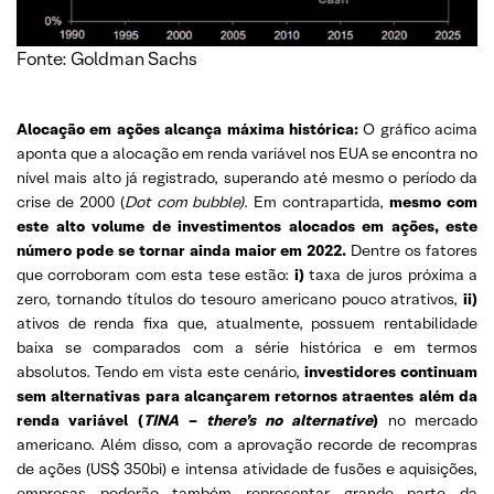
Fonte: Goldman Sachs
Alocação em ações alcança máxima histórica:
O gráfico acima
aponta que a alocação em renda variável nos EUA se encontra no
nível mais alto já registrado, superando até mesmo o período da
crise de 2000 (
Dot com bubble)
. Em contrapartida,
mesmo com
este alto volume de investimentos alocados em ações, este
número pode se tornar ainda maior em 2022.
Dentre os fatores
que corroboram com esta tese estão:
i)
taxa de juros próxima a
zero, tornando títulos do tesouro americano pouco atrativos,
ii)
ativos de renda fixa que, atualmente, possuem rentabilidade
baixa se comparados com a série histórica e em termos
absolutos. Tendo em vista este cenário,
investidores continuam
sem alternativas para alcançarem retornos atraentes além da
renda variável (
TINA – there’s no alternative
)
no mercado
americano. Além disso, com a aprovação recorde de recompras
de ações (US$ 350bi) e intensa atividade de fusões e aquisições,
empresas poderão também representar grande parte da