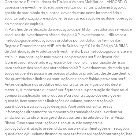
Corretoras e Distribuidoras de Títulos e Valores Mobiliários – ANCORD. O
assessor de investimento não pode realizar consultoria, administração ou
gestão de patrimônio de clientes, devendo atuar como intermediário e
solicitar autorização prévia do cliente para a realização de qualquer operação
no mercado de capitais.
Para fins de verificação da adequação do perfil do investidor aos serviços e
produtos de investimento oferecidos pela XP Investimentos, utilizamos a
metodologia de adequação dos produtos por portfólio, nos termos das
Regras e Procedimentos ANBIMA de Suitability nº 01 e do Código ANBIMA
de Distribuição de Produtos de Investimento. Essa metodologia consiste em
atribuir uma pontuação máxima de risco para cada perfil de investidor
(conservador, moderado e agressivo), bem como uma pontuação de risco
para cada um dos produtos oferecidos pela XP Investimentos, de modo que
todos os clientes possam ter acesso a todos os produtos, desde que dentro
das quantidades e limites da pontuação de risco definidas para o seu perfil.
Antes de aplicar nos produtos e/ou contratar os serviços objeto deste
material, é importante que você verifique se a sua pontuação de risco atual
comporta a aplicação nos produtos e/ou a contratação dos serviços em
questão, bem como se há limitações de volume, concentração e/ou
quantidade para a aplicação desejada. Você pode consultar essas
informações diretamente no momento da transmissão da sua ordem ou,
ainda, consultando o risco geral da sua carteira na tela de carteira (Visão
Risco). Caso a sua pontuação de risco atual não comporte a
aplicação/contratação pretendida, ou caso existam limitações em relação à
quantidade e/ou volume financeiro para a referida aplicação/contratação, isto