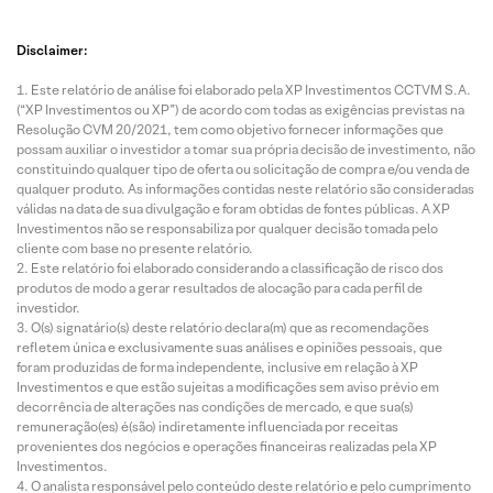
Disclaimer:
Este relatório de análise foi elaborado pela XP Investimentos CCTVM S.A.
(“XP Investimentos ou XP”) de acordo com todas as exigências previstas na
Resolução CVM 20/2021, tem como objetivo fornecer informações que
possam auxiliar o investidor a tomar sua própria decisão de investimento, não
constituindo qualquer tipo de oferta ou solicitação de compra e/ou venda de
qualquer produto. As informações contidas neste relatório são consideradas
válidas na data de sua divulgação e foram obtidas de fontes públicas. A XP
Investimentos não se responsabiliza por qualquer decisão tomada pelo
cliente com base no presente relatório.
Este relatório foi elaborado considerando a classificação de risco dos
produtos de modo a gerar resultados de alocação para cada perfil de
investidor.
O(s) signatário(s) deste relatório declara(m) que as recomendações
refletem única e exclusivamente suas análises e opiniões pessoais, que
foram produzidas de forma independente, inclusive em relação à XP
Investimentos e que estão sujeitas a modificações sem aviso prévio em
decorrência de alterações nas condições de mercado, e que sua(s)
remuneração(es) é(são) indiretamente influenciada por receitas
provenientes dos negócios e operações financeiras realizadas pela XP
Investimentos.
O analista responsável pelo conteúdo deste relatório e pelo cumprimento