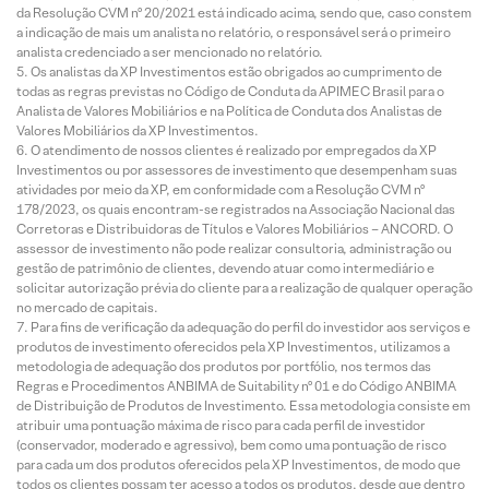
da Resolução CVM nº 20/2021 está indicado acima, sendo que, caso constem
a indicação de mais um analista no relatório, o responsável será o primeiro
analista credenciado a ser mencionado no relatório.
Os analistas da XP Investimentos estão obrigados ao cumprimento de
todas as regras previstas no Código de Conduta da APIMEC Brasil para o
Analista de Valores Mobiliários e na Política de Conduta dos Analistas de
Valores Mobiliários da XP Investimentos.
O atendimento de nossos clientes é realizado por empregados da XP
Investimentos ou por assessores de investimento que desempenham suas
atividades por meio da XP, em conformidade com a Resolução CVM nº
178/2023, os quais encontram-se registrados na Associação Nacional das
Corretoras e Distribuidoras de Títulos e Valores Mobiliários – ANCORD. O
assessor de investimento não pode realizar consultoria, administração ou
gestão de patrimônio de clientes, devendo atuar como intermediário e
solicitar autorização prévia do cliente para a realização de qualquer operação
no mercado de capitais.
Para fins de verificação da adequação do perfil do investidor aos serviços e
produtos de investimento oferecidos pela XP Investimentos, utilizamos a
metodologia de adequação dos produtos por portfólio, nos termos das
Regras e Procedimentos ANBIMA de Suitability nº 01 e do Código ANBIMA
de Distribuição de Produtos de Investimento. Essa metodologia consiste em
atribuir uma pontuação máxima de risco para cada perfil de investidor
(conservador, moderado e agressivo), bem como uma pontuação de risco
para cada um dos produtos oferecidos pela XP Investimentos, de modo que
todos os clientes possam ter acesso a todos os produtos, desde que dentro