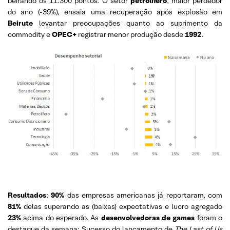
beirando os 11.300 pontos. O setor
petrolífero
, maior perdedor
do ano (-39%), ensaia uma recuperação após explosão em
Beirute
levantar preocupações quanto ao suprimento da
commodity e
OPEC+
registrar menor produção desde
1992
.
Resultados
:
90%
das empresas americanas já reportaram, com
81%
delas superando as (baixas) expectativas e lucro agregado
23%
acima do esperado. As
desenvolvedoras de games
foram o
destaque da semana: Sucesso do lançamento de
The Last of Us