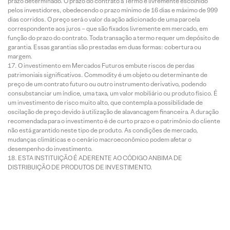
prazo determinado. O prazo do contrato a Termo é livremente escolhido
pelos investidores, obedecendo o prazo mínimo de 16 dias e máximo de 999
dias corridos. O preço será o valor da ação adicionado de uma parcela
correspondente aos juros – que são fixados livremente em mercado, em
função do prazo do contrato. Toda transação a termo requer um depósito de
garantia. Essas garantias são prestadas em duas formas: cobertura ou
margem.
O investimento em Mercados Futuros embute riscos de perdas
patrimoniais significativos. Commodity é um objeto ou determinante de
preço de um contrato futuro ou outro instrumento derivativo, podendo
consubstanciar um índice, uma taxa, um valor mobiliário ou produto físico. É
um investimento de risco muito alto, que contempla a possibilidade de
oscilação de preço devido à utilização de alavancagem financeira. A duração
recomendada para o investimento é de curto prazo e o patrimônio do cliente
não está garantido neste tipo de produto. As condições de mercado,
mudanças climáticas e o cenário macroeconômico podem afetar o
desempenho do investimento.
ESTA INSTITUIÇÃO É ADERENTE AO CÓDIGO ANBIMA DE
DISTRIBUIÇÃO DE PRODUTOS DE INVESTIMENTO.