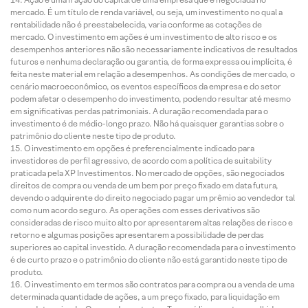
mercado. É um título de renda variável, ou seja, um investimento no qual a
rentabilidade não é preestabelecida, varia conforme as cotações de
mercado. O investimento em ações é um investimento de alto risco e os
desempenhos anteriores não são necessariamente indicativos de resultados
futuros e nenhuma declaração ou garantia, de forma expressa ou implícita, é
feita neste material em relação a desempenhos. As condições de mercado, o
cenário macroeconômico, os eventos específicos da empresa e do setor
podem afetar o desempenho do investimento, podendo resultar até mesmo
em significativas perdas patrimoniais. A duração recomendada para o
investimento é de médio-longo prazo. Não há quaisquer garantias sobre o
patrimônio do cliente neste tipo de produto.
O investimento em opções é preferencialmente indicado para
investidores de perfil agressivo, de acordo com a política de suitability
praticada pela XP Investimentos. No mercado de opções, são negociados
direitos de compra ou venda de um bem por preço fixado em data futura,
devendo o adquirente do direito negociado pagar um prêmio ao vendedor tal
como num acordo seguro. As operações com esses derivativos são
consideradas de risco muito alto por apresentarem altas relações de risco e
retorno e algumas posições apresentarem a possibilidade de perdas
superiores ao capital investido. A duração recomendada para o investimento
é de curto prazo e o patrimônio do cliente não está garantido neste tipo de
produto.
O investimento em termos são contratos para compra ou a venda de uma
determinada quantidade de ações, a um preço fixado, para liquidação em