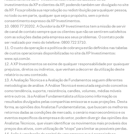
investimentos da XP e clientes da XP, podendo também ser divulgado no site
da XP. Fica proibida sua reprodução ou redistribuição para qualquer pessoa,
no todo ou em parte, qualquer que seja o propósito, sem o prévio
consentimento expresso da XP Investimentos.
0800 77 20202. A Ouvidoria da XP Investimentos tem a missão de servir
de canal de contato sempre que os clientes que não se sentirem satisfeitos
com as soluções dadas pela empresa aos seus problemas. O contato pode
ser realizado por meio do telefone: 0800 722 3710.
O custo da operação e a política de cobrança estão definidos nas tabelas
de custos operacionais disponibilizadas no site da XP Investimentos:
www.xpi.com.br.
A XP Investimentos se exime de qualquer responsabilidade por quaisquer
prejuízos, diretos ou indiretos, que venham a decorrer da utilização deste
relatório ou seu conteúdo.
A Avaliação Técnica e a Avaliação de Fundamentos seguem diferentes
metodologias de análise. A Análise Técnica é executada seguindo conceitos
como tendência, suporte, resistência, candles, volumes, médias móveis
entre outros. Já a Análise Fundamentalista utiliza como informação os
resultados divulgados pelas companhias emissoras e suas projeções. Desta
forma, as opiniões dos Analistas Fundamentalistas, que buscam os melhores
retornos dadas as condições de mercado, o cenário macroeconômico e os
eventos específicos da empresa e do setor, podem divergir das opiniões dos
Analistas Técnicos, que visam identificar os movimentos mais prováveis dos
preços dos ativos, com utilização de “stops” para limitar as possíveis perdas.
Ação é uma fração do capital de uma empresa que é negociada no