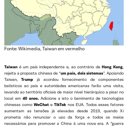
Fonte: Wikimedia, Taiwan em vermelho
Taiwan
é um país independente e, ao contrário de
Hong
Kong
,
rejeita a proposta chinesa de “
um país, dois sistemas
”. Apoiando
Taiwan,
Trump
já acordou fornecimento de componentes
balísticos ao país e autoridades americanas farão uma visita,
levando ao território oficiais de maior nível hierárquico a pisar no
local em
40 anos.
Adicione a isto o banimento de tecnologias
chinesas como
WeChat
e
TikTok
nos EUA. Todos esses fatores
aumentam as tensões já elevadas desde 2019, quando Xi
prometia não renunciar o uso da força e todos os meios
necessários para promover a China à uma nova era. A “guerra