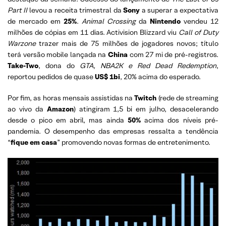
Part II
levou a receita trimestral da
Sony
a superar a expectativa
de mercado em
25%
.
Animal Crossing
da
Nintendo
vendeu 12
milhões de cópias em 11 dias. Activision Blizzard viu
Call of Duty
Warzone
trazer mais de 75 milhões de jogadores novos; título
terá versão mobile lançada na
China
com 27 mi de pré-registros.
Take-Two
, dona do
GTA, NBA2K e Red Dead Redemption
,
reportou pedidos de quase
US$ 1bi
, 20% acima do esperado.
Por fim, as horas mensais assistidas na
Twitch
(rede de streaming
ao vivo da
Amazon
) atingiram 1,5 bi em julho, desacelerando
desde o pico em abril, mas ainda
50%
acima dos níveis pré-
pandemia. O desempenho das empresas ressalta a tendência
“
fique em casa
” promovendo novas formas de entretenimento.