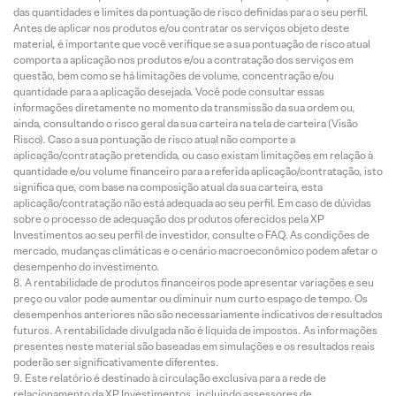
das quantidades e limites da pontuação de risco definidas para o seu perfil.
Antes de aplicar nos produtos e/ou contratar os serviços objeto deste
material, é importante que você verifique se a sua pontuação de risco atual
comporta a aplicação nos produtos e/ou a contratação dos serviços em
questão, bem como se há limitações de volume, concentração e/ou
quantidade para a aplicação desejada. Você pode consultar essas
informações diretamente no momento da transmissão da sua ordem ou,
ainda, consultando o risco geral da sua carteira na tela de carteira (Visão
Risco). Caso a sua pontuação de risco atual não comporte a
aplicação/contratação pretendida, ou caso existam limitações em relação à
quantidade e/ou volume financeiro para a referida aplicação/contratação, isto
significa que, com base na composição atual da sua carteira, esta
aplicação/contratação não está adequada ao seu perfil. Em caso de dúvidas
sobre o processo de adequação dos produtos oferecidos pela XP
Investimentos ao seu perfil de investidor, consulte o FAQ. As condições de
mercado, mudanças climáticas e o cenário macroeconômico podem afetar o
desempenho do investimento.
A rentabilidade de produtos financeiros pode apresentar variações e seu
preço ou valor pode aumentar ou diminuir num curto espaço de tempo. Os
desempenhos anteriores não são necessariamente indicativos de resultados
futuros. A rentabilidade divulgada não é líquida de impostos. As informações
presentes neste material são baseadas em simulações e os resultados reais
poderão ser significativamente diferentes.
Este relatório é destinado à circulação exclusiva para a rede de
relacionamento da XP Investimentos, incluindo assessores de