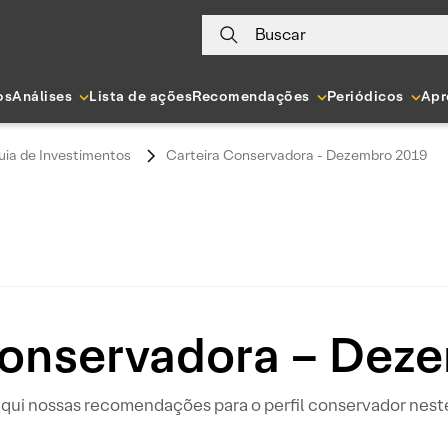
Buscar
os
Análises
Lista de ações
Recomendações
Periódicos
Apr
uia de Investimentos
Carteira Conservadora - Dezembro 2019
Conservadora – Dez
aqui nossas recomendações para o perfil conservador nest