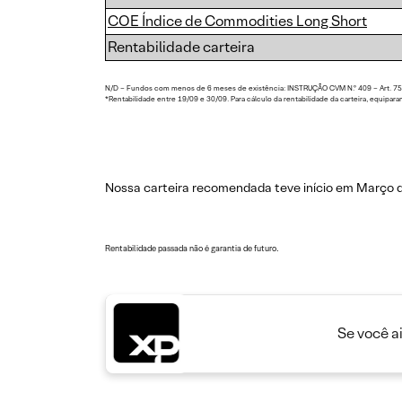
COE Índice de Commodities Long Short
Rentabilidade carteira
N/D – Fundos com menos de 6 meses de existência: INSTRUÇÃO CVM N.º 409 – Art. 75: Qu
*Rentabilidade entre 19/09 e 30/09. Para cálculo da rentabilidade da carteira, equipara
Nossa carteira recomendada teve início em Março de
Rentabilidade passada não é garantia de futuro.
Se você a