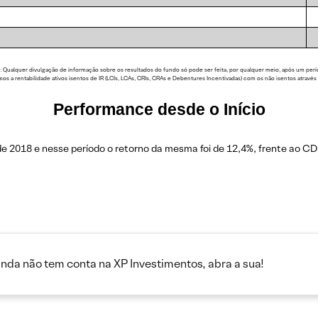
alquer divulgação de informação sobre os resultados do fundo só pode ser feita, por qualquer meio, após um período 
mos a rentabilidade ativos isentos de IR (LCIs, LCAs, CRIs, CRAs e Debentures Incentivadas) com os não isentos através 
Performance desde o Início
 2018 e nesse período o retorno da mesma foi de 12,4%, frente ao CD
inda não tem conta na XP Investimentos, abra a sua!