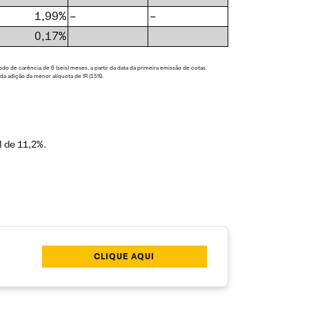
1,99%
–
–
0,17%
de carência de 6 (seis) meses, a partir da data da primeira emissão de cotas.
da adição da menor alíquota de IR (15%).
I de 11,2%.
CLIQUE AQUI