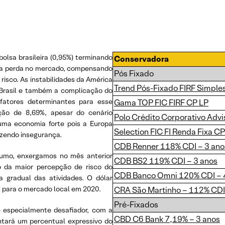
olsa brasileira (0,95%) terminando
Conservadora
uma perda no mercado, compensando
Pós Fixado
risco. As instabilidades da América
Trend Pós-Fixado FIRF Simple
 Brasil e também a complicação do
fatores determinantes para esse
Gama TOP FIC FIRF CP LP
ção de 8,69%, apesar do cenário
Polo Crédito Corporativo Advi
uma economia forte pois a Europa
Selection FIC FI Renda Fixa CP
azendo insegurança.
CDB Renner 118% CDI – 3 ano
rumo, enxergamos no mês anterior
CDB BS2 119% CDI – 3 anos
 da maior percepção de risco do
CDB Banco Omni 120% CDI – 
a gradual das atividades. O dólar
 para o mercado local em 2020.
CRA São Martinho – 112% CDI
Pré-Fixados
é especialmente desafiador, com a
CBD C6 Bank 7,19% – 3 anos
ntará um percentual expressivo do