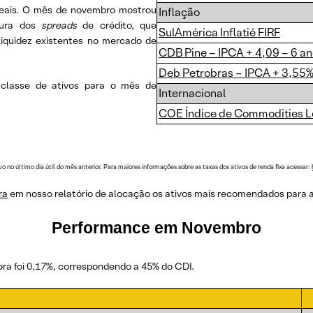
 reais. O mês de novembro mostrou
Inflação
tura dos
spreads
de crédito, que
SulAmérica Inflatié FIRF
liquidez existentes no mercado de
CDB Pine – IPCA + 4,09 – 6 a
Deb Petrobras – IPCA + 3,55%
classe de ativos para o mês de
Internacional
COE Índice de Commodities L
o no último dia útil do mês anterior. Para maiores informações sobre as taxas dos ativos de renda fixa acessar:
ra
em nosso relatório de alocação os ativos mais recomendados para aju
Performance em Novembro
ra foi 0,17%, correspondendo a 45% do CDI.