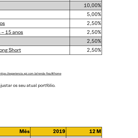
10,00%
5,00%
nos
2,50%
 – 15 anos
2,50%
2,50%
ong Short
2,50%
https://experiencia.xpi.com.br/renda-fixa/#/home
star os seu atual portfólio.
Mês
2019
12 M