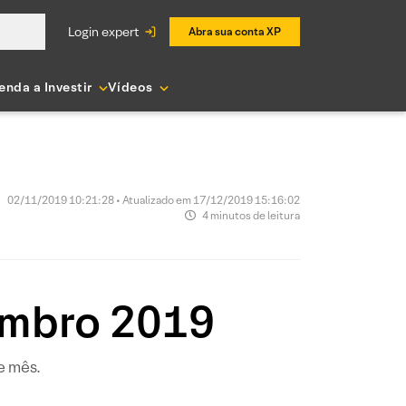
login expert
Abra sua conta XP
enda a Investir
Vídeos
02/11/2019 10:21:28 • Atualizado em 17/12/2019 15:16:02
4 minutos de leitura
embro 2019
e mês.