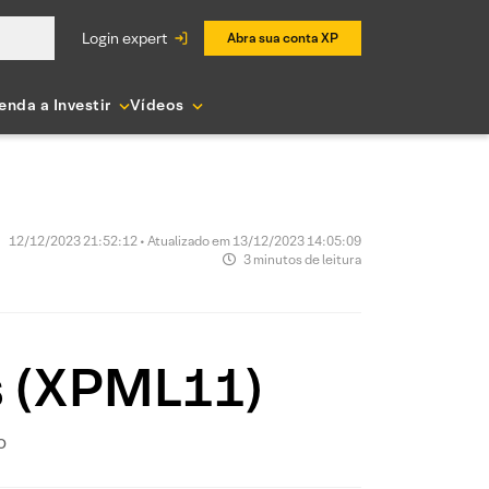
login expert
Abra sua conta XP
enda a Investir
Vídeos
12/12/2023 21:52:12 • Atualizado em 13/12/2023 14:05:09
3 minutos de leitura
ls (XPML11)
o