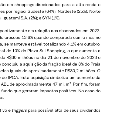
ção em shoppings direcionados para a alta renda e
s por região: Sudeste (64%); Nordeste (25%); Norte
; Iguatemi S.A. (2%); e SYN (1%).
espectivamente em relação aos observados em 2022.
adrado cresceu 13,6% quando comparada com o mesmo
ia, se manteve estável totalizando 4,1% em outubro.
deal de 10% do Plaza Sul Shopping, o que aumenta a
a de R$30 milhões no dia 21 de novembro de 2023 e
oncluiu a aquisição da fração ideal de 8% do Praia
celas iguais de aproximadamente R$30,2 milhões. O
o do IPCA. Esta aquisição simboliza um aumento da
um ABL de aproximadamente 47 mil m². Por fim, foram
o fundo que geraram impactos positivos. No caso do
os.
tivo e
triggers
para possível alta de seus dividendos