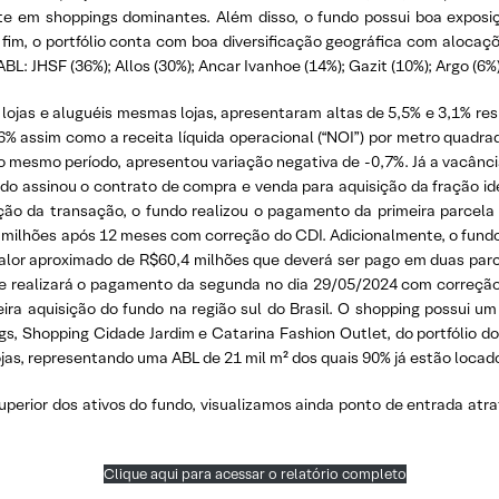
e em shoppings dominantes. Além disso, o fundo possui boa exposi
im, o portfólio conta com boa diversificação geográfica com alocaçõe
BL: JHSF (36%); Allos (30%); Ancar Ivanhoe (14%); Gazit (10%); Argo (6%)
lojas e aluguéis mesmas lojas, apresentaram altas de 5,5% e 3,1% r
6% assim como a receita líquida operacional (“NOI”) por metro qu
no mesmo período, apresentou variação negativa de -0,7%. Já a vacânc
do assinou o contrato de compra e venda para aquisição da fração i
ção da transação, o fundo realizou o pagamento da primeira parcel
milhões após 12 meses com correção do CDI. Adicionalmente, o fundo c
valor aproximado de R$60,4 milhões que deverá ser pago em duas par
a e realizará o pagamento da segunda no dia 29/05/2024 com correçã
meira aquisição do fundo na região sul do Brasil. O shopping possui 
s, Shopping Cidade Jardim e Catarina Fashion Outlet, do portfólio d
ojas, representando uma ABL de 21 mil m² dos quais 90% já estão locad
uperior dos ativos do fundo, visualizamos ainda ponto de entrada atra
Clique aqui para acessar o relatório completo