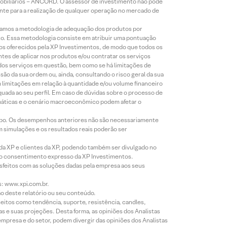
Mobiliários – ANCORD. O assessor de investimento não pode
iente para a realização de qualquer operação no mercado de
lizamos a metodologia de adequação dos produtos por
to. Essa metodologia consiste em atribuir uma pontuação
tos oferecidos pela XP Investimentos, de modo que todos os
ntes de aplicar nos produtos e/ou contratar os serviços
 dos serviços em questão, bem como se há limitações de
o da sua ordem ou, ainda, consultando o risco geral da sua
m limitações em relação à quantidade e/ou volume financeiro
equada ao seu perfil. Em caso de dúvidas sobre o processo de
imáticas e o cenário macroeconômico podem afetar o
empo. Os desempenhos anteriores não são necessariamente
m simulações e os resultados reais poderão ser
 da XP e clientes da XP, podendo também ser divulgado no
évio consentimento expresso da XP Investimentos.
isfeitos com as soluções dadas pela empresa aos seus
s: www.xpi.com.br.
ão deste relatório ou seu conteúdo.
eitos como tendência, suporte, resistência, candles,
s e suas projeções. Desta forma, as opiniões dos Analistas
presa e do setor, podem divergir das opiniões dos Analistas