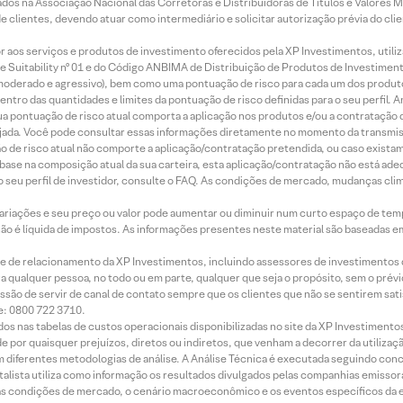
os na Associação Nacional das Corretoras e Distribuidoras de Títulos e Valores 
de clientes, devendo atuar como intermediário e solicitar autorização prévia do cl
idor aos serviços e produtos de investimento oferecidos pela XP Investimentos, uti
 Suitability nº 01 e do Código ANBIMA de Distribuição de Produtos de Investimen
r, moderado e agressivo), bem como uma pontuação de risco para cada um dos produ
ntro das quantidades e limites da pontuação de risco definidas para o seu perfil. A
 sua pontuação de risco atual comporta a aplicação nos produtos e/ou a contratação
jada. Você pode consultar essas informações diretamente no momento da transmissã
ação de risco atual não comporte a aplicação/contratação pretendida, ou caso exista
m base na composição atual da sua carteira, esta aplicação/contratação não está ad
 seu perfil de investidor, consulte o FAQ. As condições de mercado, mudanças cl
 variações e seu preço ou valor pode aumentar ou diminuir num curto espaço de t
 não é líquida de impostos. As informações presentes neste material são baseadas e
rede de relacionamento da XP Investimentos, incluindo assessores de investimentos
ara qualquer pessoa, no todo ou em parte, qualquer que seja o propósito, sem o pr
ssão de servir de canal de contato sempre que os clientes que não se sentirem sat
e: 0800 722 3710.
dos nas tabelas de custos operacionais disponibilizadas no site da XP Investimento
 por quaisquer prejuízos, diretos ou indiretos, que venham a decorrer da utilizaç
 diferentes metodologias de análise. A Análise Técnica é executada seguindo conc
alista utiliza como informação os resultados divulgados pelas companhias emissora
 condições de mercado, o cenário macroeconômico e os eventos específicos da em