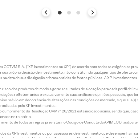
entos CCTVM S.A. (“XP Investimentos ou XP”) de acordo com todas as exigências p
r sua própria decisão de investimento, não constituindo qualquer tipo de oferta ou
s na data de sua divulgação e foram obtidas de fontes públicas. A XP Investimentos
e risco dos produtos de modo a gerar resultados de alocação para cada perfil de inv
mendações refletem única e exclusivamente suas análises e opiniões pessoais, que 
aviso prévio em decorrência de alterações nas condições de mercado, e que sua(s)
realizadas pela XP Investimentos.
lo cumprimento da Resolução CVM nº 20/2021 está indicado acima, sendo que, caso 
onado no relatório.
imento de todas as regras previstas no Código de Conduta da APIMEC Brasil para o 
ados da XP Investimentos ou por assessores de investimento que desempenham sua