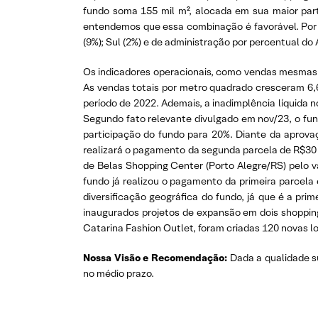
fundo soma 155 mil m², alocada em sua maior part
entendemos que essa combinação é favorável. Por f
(9%); Sul (2%) e de administração por percentual do A
Os indicadores operacionais, como vendas mesmas 
As vendas totais por metro quadrado cresceram 6,
período de 2022. Ademais, a inadimplência líquida 
Segundo fato relevante divulgado em nov/23, o fun
participação do fundo para 20%. Diante da aprova
realizará o pagamento da segunda parcela de R$30 
de Belas Shopping Center (Porto Alegre/RS) pelo 
fundo já realizou o pagamento da primeira parcel
diversificação geográfica do fundo, já que é a pri
inaugurados projetos de expansão em dois shopping
Catarina Fashion Outlet, foram criadas 120 novas l
Nossa Visão e Recomendação:
Dada a qualidade s
no médio prazo.