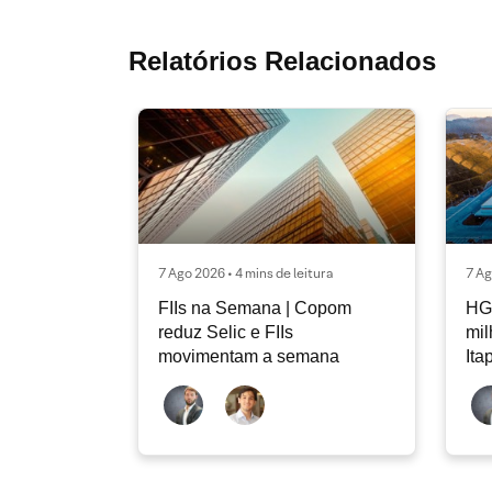
Relatórios Relacionados
7 Ago 2026 • 4 mins de leitura
7 Ag
FIIs na Semana | Copom
HG
reduz Selic e FIIs
mi
movimentam a semana
Ita