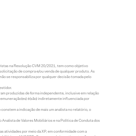
revistas na Resolução CVM 20/2021, tem como objetivo
 solicitação de compra e/ou venda de qualquer produto. As
 não se responsabiliza por qualquer decisão tomada pelo
estidor.
foram produzidas de forma independente, inclusive em relação
 remuneração(es) é(são) indiretamente influenciada por
constem a indicação de mais um analista no relatório, o
Analista de Valores Mobiliários e na Política de Conduta dos
s atividades por meio da XP, em conformidade com a