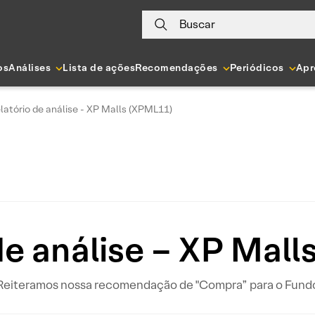
Buscar
os
Análises
Lista de ações
Recomendações
Periódicos
Apr
latório de análise - XP Malls (XPML11)
de análise – XP Mal
Reiteramos nossa recomendação de "Compra” para o Fund