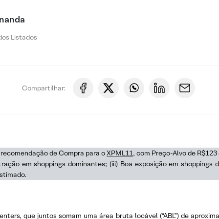
rnanda
os Listados
Compartilhar:
a recomendação de Compra para o
XPML11
, com Preço-Alvo de R$123
ntração em shoppings dominantes; (iii) Boa exposição em shoppings di
stimado.
enters, que juntos somam uma área bruta locável (“ABL”) de aproxima