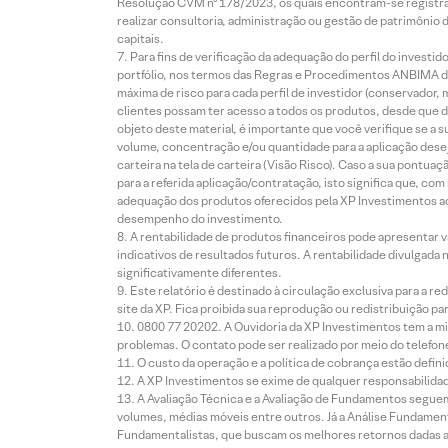
Resolução CVM nº 178/2023, os quais encontram-se registrad
realizar consultoria, administração ou gestão de patrimônio 
capitais.
Para fins de verificação da adequação do perfil do invest
portfólio, nos termos das Regras e Procedimentos ANBIMA de
máxima de risco para cada perfil de investidor (conservado
clientes possam ter acesso a todos os produtos, desde que de
objeto deste material, é importante que você verifique se a
volume, concentração e/ou quantidade para a aplicação dese
carteira na tela de carteira (Visão Risco). Caso a sua pontu
para a referida aplicação/contratação, isto significa que, co
adequação dos produtos oferecidos pela XP Investimentos ao
desempenho do investimento.
A rentabilidade de produtos financeiros pode apresentar
indicativos de resultados futuros. A rentabilidade divulgada
significativamente diferentes.
Este relatório é destinado à circulação exclusiva para a 
site da XP. Fica proibida sua reprodução ou redistribuição p
0800 77 20202. A Ouvidoria da XP Investimentos tem a mi
problemas. O contato pode ser realizado por meio do telefon
O custo da operação e a política de cobrança estão defini
A XP Investimentos se exime de qualquer responsabilidade
A Avaliação Técnica e a Avaliação de Fundamentos seguem
volumes, médias móveis entre outros. Já a Análise Fundament
Fundamentalistas, que buscam os melhores retornos dadas as