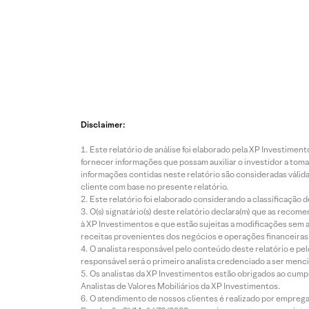
Disclaimer:
Este relatório de análise foi elaborado pela XP Investim
fornecer informações que possam auxiliar o investidor a toma
informações contidas neste relatório são consideradas válida
cliente com base no presente relatório.
Este relatório foi elaborado considerando a classificação d
O(s) signatário(s) deste relatório declara(m) que as reco
à XP Investimentos e que estão sujeitas a modificações sem 
receitas provenientes dos negócios e operações financeiras 
O analista responsável pelo conteúdo deste relatório e pe
responsável será o primeiro analista credenciado a ser menci
Os analistas da XP Investimentos estão obrigados ao cumpr
Analistas de Valores Mobiliários da XP Investimentos.
O atendimento de nossos clientes é realizado por empreg