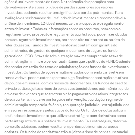
ações é um investimento de risco. Na realização de operações com
derivativos existe a possibilidade de perdas superiores aos valores
investidos, podendo resultar em significativas perdas patrimoniais. Para
avaliação da performance de um fundo de investimentos é recomendável a
análise de, no mínimo, 12 (doze) meses. Leia o prospecto e o regulamento
antes de investir. Todas as informações sobre os produtos, bem como o
regulamento e o prospecto e regulamento aqui listados, podem ser obtidas
com seu agente de investimentos, em nosso site na internet ou no site do
referido gestor. Fundos de investimento não contam com garantia do
administrador, do gestor, de qualquer mecanismo de seguro ou fundo
garantidor – FGC. A taxa de administração máxima compreende a taxa de
administração mínima e o percentual máximo que a política do FUNDO admite
despender em razão das taxas de administração dos fundos de investimento
investidos. Os fundos de ações e multimercados com renda variável /sem
renda variável podem estar expostos a significativa concentração em ativos
de poucos emissores, com os riscos daí decorrentes. Os fundos de crédito
privado estão sujeitos a risco de perda substancial de seu patrimônio líquido
em caso de eventos que acarretem o não pagamento dos ativos integrantes
de sua carteira, inclusive por força de intervenção, liquidação, regime de
administração temporária, falência, recuperação judicial ou extrajudicial dos
emissores responsáveis pelos ativos do fundo. Os fundos de cotas aplicam
em fundos de investimento que utilizam estratégias com derivativos como
parte integrante de sua política de investimento. Tais estratégias, da forma
como são adotadas, podem resultar em perdas patrimoniais para seus
cotistas. Os fundos de renda fixa estão sujeitos a risco de perda substancial