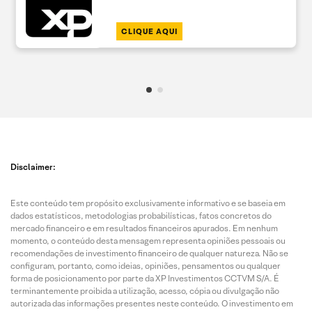
CLIQUE AQUI
Disclaimer:
Este conteúdo tem propósito exclusivamente informativo e se baseia em
dados estatísticos, metodologias probabilísticas, fatos concretos do
mercado financeiro e em resultados financeiros apurados. Em nenhum
momento, o conteúdo desta mensagem representa opiniões pessoais ou
recomendações de investimento financeiro de qualquer natureza. Não se
configuram, portanto, como ideias, opiniões, pensamentos ou qualquer
forma de posicionamento por parte da XP Investimentos CCTVM S/A. É
terminantemente proibida a utilização, acesso, cópia ou divulgação não
autorizada das informações presentes neste conteúdo. O investimento em