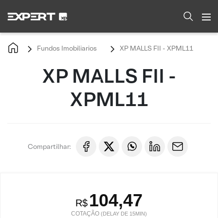
Fundos Imobiliarios
XP MALLS FII - XPML11
XP MALLS FII -
XPML11
Compartilhar:
104,47
R$
COTAÇÃO
(DELAY DE 15MIN)