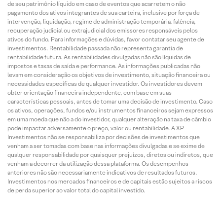
de seu patrimônio líquido em caso de eventos que acarretem o não
pagamento dos ativos integrantes de sua carteira, inclusive por força de
intervenção, liquidação, regime de administração temporária, falência,
recuperação judicial ou extrajudicial dos emissores responsáveis pelos
ativos do fundo. Para informações e dúvidas, favor contatar seu agente de
investimentos. Rentabilidade passada não representa garantia de
rentabilidade futura. As rentabilidades divulgadas não são líquidas de
impostos e taxas de saída e performance. As informações publicadas não
levam em consideração os objetivos de investimento, situação financeira ou
necessidades específicas de qualquer investidor. Os investidores devem
obter orientação financeira independente, com base em suas
características pessoais, antes de tomar uma decisão de investimento. Caso
os ativos, operações, fundos e/ou instrumentos financeiros sejam expressos
em uma moeda que não a do investidor, qualquer alteração na taxa de câmbio
pode impactar adversamente o preço, valor ou rentabilidade. A XP
Investimentos não se responsabiliza por decisões de investimentos que
venham a ser tomadas com base nas informações divulgadas e se exime de
qualquer responsabilidade por quaisquer prejuízos, diretos ou indiretos, que
venham a decorrer da utilização dessa plataforma. Os desempenhos
anteriores não são necessariamente indicativos de resultados futuros.
Investimentos nos mercados financeiros e de capitais estão sujeitos a riscos
de perda superior ao valor total do capital investido.