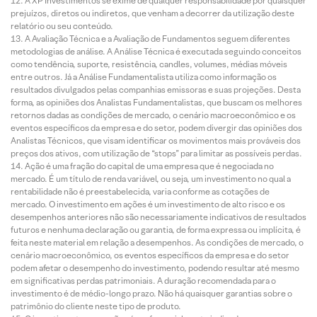
A XP Investimentos se exime de qualquer responsabilidade por quaisquer
prejuízos, diretos ou indiretos, que venham a decorrer da utilização deste
relatório ou seu conteúdo.
A Avaliação Técnica e a Avaliação de Fundamentos seguem diferentes
metodologias de análise. A Análise Técnica é executada seguindo conceitos
como tendência, suporte, resistência, candles, volumes, médias móveis
entre outros. Já a Análise Fundamentalista utiliza como informação os
resultados divulgados pelas companhias emissoras e suas projeções. Desta
forma, as opiniões dos Analistas Fundamentalistas, que buscam os melhores
retornos dadas as condições de mercado, o cenário macroeconômico e os
eventos específicos da empresa e do setor, podem divergir das opiniões dos
Analistas Técnicos, que visam identificar os movimentos mais prováveis dos
preços dos ativos, com utilização de “stops” para limitar as possíveis perdas.
Ação é uma fração do capital de uma empresa que é negociada no
mercado. É um título de renda variável, ou seja, um investimento no qual a
rentabilidade não é preestabelecida, varia conforme as cotações de
mercado. O investimento em ações é um investimento de alto risco e os
desempenhos anteriores não são necessariamente indicativos de resultados
futuros e nenhuma declaração ou garantia, de forma expressa ou implícita, é
feita neste material em relação a desempenhos. As condições de mercado, o
cenário macroeconômico, os eventos específicos da empresa e do setor
podem afetar o desempenho do investimento, podendo resultar até mesmo
em significativas perdas patrimoniais. A duração recomendada para o
investimento é de médio-longo prazo. Não há quaisquer garantias sobre o
patrimônio do cliente neste tipo de produto.