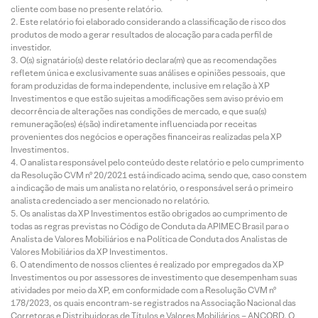
cliente com base no presente relatório.
Este relatório foi elaborado considerando a classificação de risco dos
produtos de modo a gerar resultados de alocação para cada perfil de
investidor.
O(s) signatário(s) deste relatório declara(m) que as recomendações
refletem única e exclusivamente suas análises e opiniões pessoais, que
foram produzidas de forma independente, inclusive em relação à XP
Investimentos e que estão sujeitas a modificações sem aviso prévio em
decorrência de alterações nas condições de mercado, e que sua(s)
remuneração(es) é(são) indiretamente influenciada por receitas
provenientes dos negócios e operações financeiras realizadas pela XP
Investimentos.
O analista responsável pelo conteúdo deste relatório e pelo cumprimento
da Resolução CVM nº 20/2021 está indicado acima, sendo que, caso constem
a indicação de mais um analista no relatório, o responsável será o primeiro
analista credenciado a ser mencionado no relatório.
Os analistas da XP Investimentos estão obrigados ao cumprimento de
todas as regras previstas no Código de Conduta da APIMEC Brasil para o
Analista de Valores Mobiliários e na Política de Conduta dos Analistas de
Valores Mobiliários da XP Investimentos.
O atendimento de nossos clientes é realizado por empregados da XP
Investimentos ou por assessores de investimento que desempenham suas
atividades por meio da XP, em conformidade com a Resolução CVM nº
178/2023, os quais encontram-se registrados na Associação Nacional das
Corretoras e Distribuidoras de Títulos e Valores Mobiliários – ANCORD. O