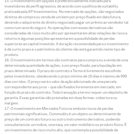
O investimento em opções é preferencialmente indicado para
investidores de perfil agressivo, de acordo com a política de suitability
praticada pela XP Investimentos. No mercado de opções, são negociados
direitos de compra ou venda de um bem por preço fixado em data futura,
devendo o adquirente do direito negociado pagar um prêmio ao vendedor tal
como num acordo seguro. As operações com esses derivativos são
consideradas de risco muito alto por apresentarem altas relações de risco e
retorno e algumas posições apresentarem a possibilidade de perdas
superiores ao capital investido. A duração recomendada para o investimento
é de curto prazo e o patrimônio do cliente não está garantido neste tipo de
produto.
O investimento em termos são contratos para compra ou a venda de uma
determinada quantidade de ações, a um preço fixado, para liquidação em
prazo determinado. O prazo do contrato a Termo é livremente escolhido
pelos investidores, obedecendo o prazo mínimo de 16 dias e máximo de 999
dias corridos. O preço será o valor da ação adicionado de uma parcela
correspondente aos juros – que são fixados livremente em mercado, em
função do prazo do contrato. Toda transação a termo requer um depósito de
garantia. Essas garantias são prestadas em duas formas: cobertura ou
margem.
O investimento em Mercados Futuros embute riscos de perdas
patrimoniais significativos. Commodity é um objeto ou determinante de
preço de um contrato futuro ou outro instrumento derivativo, podendo
consubstanciar um índice, uma taxa, um valor mobiliário ou produto físico. É
um investimento de risco muito alto, que contempla a possibilidade de