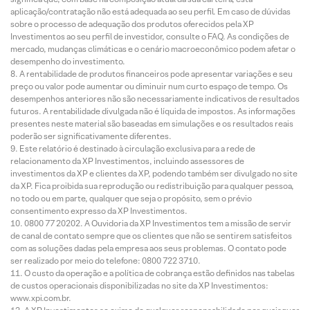
aplicação/contratação não está adequada ao seu perfil. Em caso de dúvidas
sobre o processo de adequação dos produtos oferecidos pela XP
Investimentos ao seu perfil de investidor, consulte o FAQ. As condições de
mercado, mudanças climáticas e o cenário macroeconômico podem afetar o
desempenho do investimento.
A rentabilidade de produtos financeiros pode apresentar variações e seu
preço ou valor pode aumentar ou diminuir num curto espaço de tempo. Os
desempenhos anteriores não são necessariamente indicativos de resultados
futuros. A rentabilidade divulgada não é líquida de impostos. As informações
presentes neste material são baseadas em simulações e os resultados reais
poderão ser significativamente diferentes.
Este relatório é destinado à circulação exclusiva para a rede de
relacionamento da XP Investimentos, incluindo assessores de
investimentos da XP e clientes da XP, podendo também ser divulgado no site
da XP. Fica proibida sua reprodução ou redistribuição para qualquer pessoa,
no todo ou em parte, qualquer que seja o propósito, sem o prévio
consentimento expresso da XP Investimentos.
0800 77 20202. A Ouvidoria da XP Investimentos tem a missão de servir
de canal de contato sempre que os clientes que não se sentirem satisfeitos
com as soluções dadas pela empresa aos seus problemas. O contato pode
ser realizado por meio do telefone: 0800 722 3710.
O custo da operação e a política de cobrança estão definidos nas tabelas
de custos operacionais disponibilizadas no site da XP Investimentos:
www.xpi.com.br.