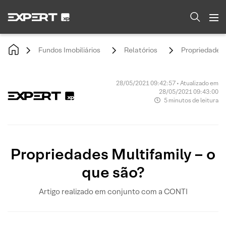
Fundos Imobiliários
Relatórios
Propriedades 
28/05/2021 09:42:57 • Atualizado em
28/05/2021 09:43:00
5 minutos de leitura
Propriedades Multifamily – o
que são?
Artigo realizado em conjunto com a CONTI