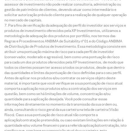
assessor de investimento não pode realizar consultoria, administração ou
gestão de patrimônio de clientes, devendo atuar como intermediário e
solicitar autorização prévia do cliente para a realização de qualquer operação
no mercado de capitais.
Para fins de verificação da adequação do perfil do investidor aos serviços e
produtos de investimento oferecidos pela XP Investimentos, utilizamos a
metodologia de adequação dos produtos por portfólio, nos termos das
Regras e Procedimentos ANBIMA de Suitability nº 01 e do Código ANBIMA
de Distribuição de Produtos de Investimento. Essa metodologia consiste em
atribuir uma pontuação máxima de risco para cada perfil de investidor
(conservador, moderado e agressivo), bem como uma pontuação de risco
para cada um dos produtos oferecidos pela XP Investimentos, de modo que
todos os clientes possam ter acesso a todos os produtos, desde que dentro
das quantidades e limites da pontuação de risco definidas para o seu perfil.
Antes de aplicar nos produtos e/ou contratar os serviços objeto deste
material, é importante que você verifique se a sua pontuação de risco atual
comporta a aplicação nos produtos e/ou a contratação dos serviços em
questão, bem como se há limitações de volume, concentração e/ou
quantidade para a aplicação desejada. Você pode consultar essas
informações diretamente no momento da transmissão da sua ordem ou,
ainda, consultando o risco geral da sua carteira na tela de carteira (Visão
Risco). Caso a sua pontuação de risco atual não comporte a
aplicação/contratação pretendida, ou caso existam limitações em relação à
quantidade e/ou volume financeiro para a referida aplicação/contratação, isto
significa que, com base na composição atual da sua carteira, esta