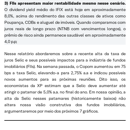
3) FIIs apresentam maior rentabilidade mesmo nesse cenário.
O dividend yield médio do IFIX está hoje em aproximadamente
8,0%, acima do rendimento das outras classes de ativos como
Poupança, CDBs e aluguel de imóveis. Quando comparamos com
juros reais de longo prazo (NTNB com vencimentos longos), o
prêmio de risco ainda permanece saudável em aproximadamente
4,0 p.p;
Nesse relatório abordaremos sobre a recente alta da taxa de
juros Selic e seus possíveis impactos para a indústria de fundos
imobiliários (FIIs). Na semana passada, o Copom aumentou em 75
bps a taxa Selic, elevando-a para 2,75% a.a e indicou possíveis
novos aumentos para as próximas reuniões. Dito isso, os
economistas da XP estimam que a Selic deve aumentar até
atingir o patamar de 5,0% a.a. no final do ano. Em nossa opinião, a
alta da Selic nesses patamares (historicamente baixos) não
altera nossa visão construtiva dos fundos imobiliários,
argumentaremos por meio dos próximos 7 gráficos.