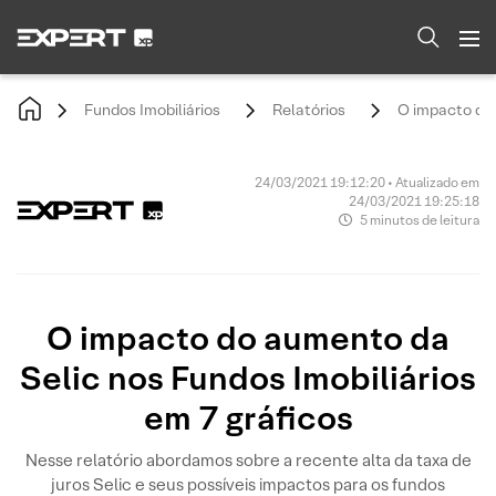
Fundos Imobiliários
Relatórios
O impacto do 
24/03/2021 19:12:20 • Atualizado em
24/03/2021 19:25:18
5 minutos de leitura
O impacto do aumento da
Selic nos Fundos Imobiliários
em 7 gráficos
Nesse relatório abordamos sobre a recente alta da taxa de
juros Selic e seus possíveis impactos para os fundos