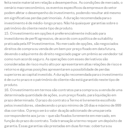
feita neste material em relação a desempenhos. As condições de mercado, o
cenário macroeconômico, os eventos específicos da empresa e do setor
podem afetar o desempenho do investimento, podendo resultar até mesmo
em significativas perdas patrimoniais. A duração recomendada para o
investimento é de médio-longo prazo. Não há quaisquer garantias sobre o
patrimônio do cliente neste tipo de produto.
O investimento em opções é preferencialmente indicado para
investidores de perfil agressivo, de acordo com a política de suitability
praticada pela XP Investimentos. No mercado de opções, são negociados
direitos de compra ou venda de um bem por preço fixado em data futura,
devendo o adquirente do direito negociado pagar um prêmio ao vendedor tal
como num acordo seguro. As operações com esses derivativos são
consideradas de risco muito alto por apresentarem altas relações de risco e
retorno e algumas posições apresentarem a possibilidade de perdas
superiores ao capital investido. A duração recomendada para o investimento
é de curto prazo e o patrimônio do cliente não está garantido neste tipo de
produto.
O investimento em termos são contratos para compra ou a venda de uma
determinada quantidade de ações, a um preço fixado, para liquidação em
prazo determinado. O prazo do contrato a Termo é livremente escolhido
pelos investidores, obedecendo o prazo mínimo de 16 dias e máximo de 999
dias corridos. O preço será o valor da ação adicionado de uma parcela
correspondente aos juros – que são fixados livremente em mercado, em
função do prazo do contrato. Toda transação a termo requer um depósito de
garantia. Essas garantias são prestadas em duas formas: cobertura ou