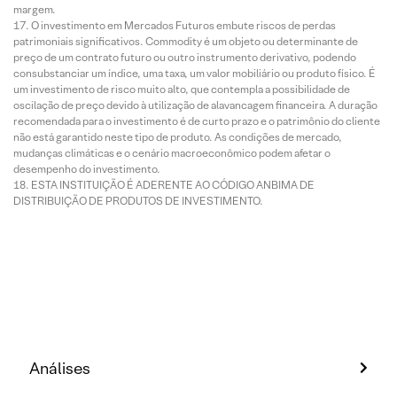
margem.
O investimento em Mercados Futuros embute riscos de perdas
patrimoniais significativos. Commodity é um objeto ou determinante de
preço de um contrato futuro ou outro instrumento derivativo, podendo
consubstanciar um índice, uma taxa, um valor mobiliário ou produto físico. É
um investimento de risco muito alto, que contempla a possibilidade de
oscilação de preço devido à utilização de alavancagem financeira. A duração
recomendada para o investimento é de curto prazo e o patrimônio do cliente
não está garantido neste tipo de produto. As condições de mercado,
mudanças climáticas e o cenário macroeconômico podem afetar o
desempenho do investimento.
ESTA INSTITUIÇÃO É ADERENTE AO CÓDIGO ANBIMA DE
DISTRIBUIÇÃO DE PRODUTOS DE INVESTIMENTO.
Análises