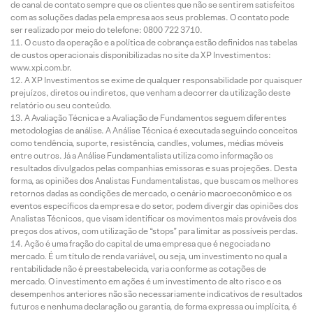
de canal de contato sempre que os clientes que não se sentirem satisfeitos
com as soluções dadas pela empresa aos seus problemas. O contato pode
ser realizado por meio do telefone: 0800 722 3710.
O custo da operação e a política de cobrança estão definidos nas tabelas
de custos operacionais disponibilizadas no site da XP Investimentos:
www.xpi.com.br.
A XP Investimentos se exime de qualquer responsabilidade por quaisquer
prejuízos, diretos ou indiretos, que venham a decorrer da utilização deste
relatório ou seu conteúdo.
A Avaliação Técnica e a Avaliação de Fundamentos seguem diferentes
metodologias de análise. A Análise Técnica é executada seguindo conceitos
como tendência, suporte, resistência, candles, volumes, médias móveis
entre outros. Já a Análise Fundamentalista utiliza como informação os
resultados divulgados pelas companhias emissoras e suas projeções. Desta
forma, as opiniões dos Analistas Fundamentalistas, que buscam os melhores
retornos dadas as condições de mercado, o cenário macroeconômico e os
eventos específicos da empresa e do setor, podem divergir das opiniões dos
Analistas Técnicos, que visam identificar os movimentos mais prováveis dos
preços dos ativos, com utilização de “stops” para limitar as possíveis perdas.
Ação é uma fração do capital de uma empresa que é negociada no
mercado. É um título de renda variável, ou seja, um investimento no qual a
rentabilidade não é preestabelecida, varia conforme as cotações de
mercado. O investimento em ações é um investimento de alto risco e os
desempenhos anteriores não são necessariamente indicativos de resultados
futuros e nenhuma declaração ou garantia, de forma expressa ou implícita, é