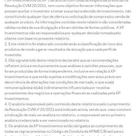
(“XP Investimentos ou XP”) de acordo com todas as exigências previstas na
Resolução CVM 20/2021, tem como objetivo fornecer informações que
possam auxiliar o investidor a tomar sua própria decisão de investimento, não
constituindo qualquer tipo de oferta ou solicitação de compra e/ou venda de
qualquer produto. As informações contidas neste relatório são consideradas
válidas na data de sua divulgação e foram obtidas de fontes públicas. A XP
Investimentos não se responsabiliza por qualquer decisão tomada pelo
cliente com base no presente relatório.
Este relatório foi elaborado considerando a classificação de risco dos
produtos de modo a gerar resultados de alocação para cada perfil de
investidor.
O(s) signatário(s) deste relatório declara(m) que as recomendações
refletem única e exclusivamente suas análises e opiniões pessoais, que
foram produzidas de forma independente, inclusive em relação à XP
Investimentos e que estão sujeitas a modificações sem aviso prévio em
decorrência de alterações nas condições de mercado, e que sua(s)
remuneração(es) é(são) indiretamente influenciada por receitas
provenientes dos negócios e operações financeiras realizadas pela XP
Investimentos.
O analista responsável pelo conteúdo deste relatório e pelo cumprimento
da Resolução CVM nº 20/2021 está indicado acima, sendo que, caso constem
a indicação de mais um analista no relatório, o responsável será o primeiro
analista credenciado a ser mencionado no relatório.
Os analistas da XP Investimentos estão obrigados ao cumprimento de
todas as regras previstas no Código de Conduta da APIMEC Brasil para o