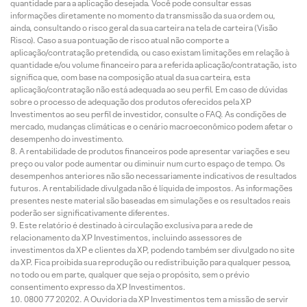
quantidade para a aplicação desejada. Você pode consultar essas
informações diretamente no momento da transmissão da sua ordem ou,
ainda, consultando o risco geral da sua carteira na tela de carteira (Visão
Risco). Caso a sua pontuação de risco atual não comporte a
aplicação/contratação pretendida, ou caso existam limitações em relação à
quantidade e/ou volume financeiro para a referida aplicação/contratação, isto
significa que, com base na composição atual da sua carteira, esta
aplicação/contratação não está adequada ao seu perfil. Em caso de dúvidas
sobre o processo de adequação dos produtos oferecidos pela XP
Investimentos ao seu perfil de investidor, consulte o FAQ. As condições de
mercado, mudanças climáticas e o cenário macroeconômico podem afetar o
desempenho do investimento.
A rentabilidade de produtos financeiros pode apresentar variações e seu
preço ou valor pode aumentar ou diminuir num curto espaço de tempo. Os
desempenhos anteriores não são necessariamente indicativos de resultados
futuros. A rentabilidade divulgada não é líquida de impostos. As informações
presentes neste material são baseadas em simulações e os resultados reais
poderão ser significativamente diferentes.
Este relatório é destinado à circulação exclusiva para a rede de
relacionamento da XP Investimentos, incluindo assessores de
investimentos da XP e clientes da XP, podendo também ser divulgado no site
da XP. Fica proibida sua reprodução ou redistribuição para qualquer pessoa,
no todo ou em parte, qualquer que seja o propósito, sem o prévio
consentimento expresso da XP Investimentos.
0800 77 20202. A Ouvidoria da XP Investimentos tem a missão de servir