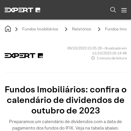
Fundos Imobiliários
Relatórios
Fundos Imobil
09/10/2023 15:05:28 • Atualizado em
11/10/2023 16:14:48
1 minuto de leitura
Fundos Imobiliários: confira o
calendário de dividendos de
outubro de 2023
Preparamos um calendário de dividendos com a data de
pagamento dos fundos do IFIX. Veja na tabela abaixo: