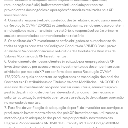
remuneração(es) é(são) indiretamente influenciada por receitas
provenientes dos negócios e operações financeiras realizadas pela XP
Investimentos.
O analista responsável pelo conteúdo deste relatório e pelo cumprimento
da Resolução CVM nº 20/2021 está indicado acima, sendo que, caso constem
a indicação de mais um analista no relatório, o responsável será o primeiro
analista credenciado a ser mencionado no relatório.
Os analistas da XP Investimentos estão obrigados ao cumprimento de
todas as regras previstas no Código de Conduta da APIMEC Brasil para o
Analista de Valores Mobiliários e na Política de Conduta dos Analistas de
Valores Mobiliários da XP Investimentos.
O atendimento de nossos clientes é realizado por empregados da XP
Investimentos ou por assessores de investimento que desempenham suas
atividades por meio da XP, em conformidade com a Resolução CVM nº
178/2023, os quais encontram-se registrados na Associação Nacional das
Corretoras e Distribuidoras de Títulos e Valores Mobiliários – ANCORD. O
assessor de investimento não pode realizar consultoria, administração ou
gestão de patrimônio de clientes, devendo atuar como intermediário e
solicitar autorização prévia do cliente para a realização de qualquer operação
no mercado de capitais.
Para fins de verificação da adequação do perfil do investidor aos serviços e
produtos de investimento oferecidos pela XP Investimentos, utilizamos a
metodologia de adequação dos produtos por portfólio, nos termos das
Regras e Procedimentos ANBIMA de Suitability nº 01 e do Código ANBIMA