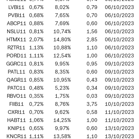
LVBI11
0,67%
8,02%
0,79
06/10/2023
PVBI11
0,68%
7,65%
0,70
06/10/2023
ABCP11
0,88%
7,69%
0,60
06/10/2023
NSLU11
0,81%
10,74%
1,56
06/10/2023
HTMX11
2,07%
14,80%
2,85
06/10/2023
RZTR11
1,13%
10,88%
1,10
06/10/2023
PORD11
1,11%
12,54%
1,00
06/10/2023
GGRC11
0,81%
9,95%
0,95
09/10/2023
PATL11
0,83%
8,35%
0,60
09/10/2023
QAGR11
0,85%
10,95%
0,43
09/10/2023
PATC11
0,48%
5,23%
0,34
09/10/2023
RBVO11
0,35%
1,75%
0,03
09/10/2023
FIIB11
0,72%
8,76%
3,75
10/10/2023
CXRI11
0,70%
9,62%
0,58
11/10/2023
HABT11
1,06%
14,25%
1,00
11/10/2023
KNIP11
0,65%
9,97%
0,60
13/10/2023
KNCR11
1,11%
13,58%
1,10
13/10/2023