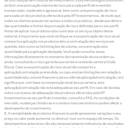
de Distribuição de Produtos de Investimento. Essa metodologia consiste em
atribuir uma pontuação máxima de risco para cada perfil de investidor
(conservador, moderado e agressivo), bem como uma pontuação de risco
para cada um dos produtos oferecidos pela XP Investimentos, de modo que
todos os clientes possam ter acesso a todos os produtos, desde que dentro
das quantidades e limites da pontuação de risco definidas para o seu perfil.
Antes de aplicar nos produtos e/ou contratar os serviços objeto deste
material, é importante que você verifique se a sua pontuação de risco atual
comporta a aplicação nos produtos e/ou a contratação dos serviços em
questão, bem como se há limitações de volume, concentração e/ou
quantidade para a aplicação desejada. Você pode consultar essas
informações diretamente no momento da transmissão da sua ordem ou,
ainda, consultando o risco geral da sua carteira na tela de carteira (Visão
Risco). Caso a sua pontuação de risco atual não comporte a
aplicação/contratação pretendida, ou caso existam limitações em relação à
quantidade e/ou volume financeiro para a referida aplicação/contratação, isto
significa que, com base na composição atual da sua carteira, esta
aplicação/contratação não está adequada ao seu perfil. Em caso de dúvidas
sobre o processo de adequação dos produtos oferecidos pela XP
Investimentos ao seu perfil de investidor, consulte o FAQ. As condições de
mercado, mudanças climáticas e o cenário macroeconômico podem afetar o
desempenho do investimento.
A rentabilidade de produtos financeiros pode apresentar variações e seu
preço ou valor pode aumentar ou diminuir num curto espaço de tempo. Os
desempenhos anteriores não são necessariamente indicativos de resultados