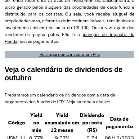
de renda recorrente através de investimentos. Basicamente, o
lucro gerado pelos alugueis das propriedades de cada fundo é
distribuído para os cotistas. Ou seja, você recebe aluguel de
propriedades mas, diferente de investir em imóveis, tem liquidez e
investimento mínimo na casa do R$ 100. Outra vantagem dos
rendimentos pagos pelos FIIs é a
isenção de Imposto de
Renda
nesses pagamentos.
Veja aqui como investir em FIIs
Veja o calendário de dividendos de
outubro
Preparamos um calendário de dividendos com a data de
pagamento dos fundos do IFIX. Veja na tabela abaixo:
Yield
Yield
Dividendo
Data de
Código
no
acumulado em
por cota
pagamento
mês
12 meses
(R$)
HSML11
0,77%
9,37%
0,74
06/10/2023