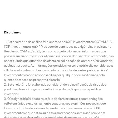
Disclaimer:
Este relatório de análise foi elaborado pela XP Investimentos CCTVM S.A.
(“XP Investimentos ou XP”) de acordo com todas as exigências previstas na
Resolução CVM 20/2021, tem como objetivo fornecer informações que
possam auxiliar o investidor a tomar sua própria decisão de investimento, não
constituindo qualquer tipo de oferta ou solicitação de compra e/ou venda de
qualquer produto. As informações contidas neste relatório são consideradas
válidas na data de sua divulgação e foram obtidas de fontes públicas. A XP
Investimentos não se responsabiliza por qualquer decisão tomada pelo
cliente com base no presente relatório.
Este relatório foi elaborado considerando a classificação de risco dos
produtos de modo a gerar resultados de alocação para cada perfil de
investidor.
O(s) signatário(s) deste relatório declara(m) que as recomendações
refletem única e exclusivamente suas análises e opiniões pessoais, que
foram produzidas de forma independente, inclusive em relação à XP
Investimentos e que estão sujeitas a modificações sem aviso prévio em
decorrência de alterações nas condições de mercado, e que sua(s)