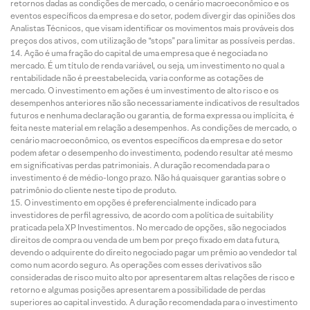
retornos dadas as condições de mercado, o cenário macroeconômico e os
eventos específicos da empresa e do setor, podem divergir das opiniões dos
Analistas Técnicos, que visam identificar os movimentos mais prováveis dos
preços dos ativos, com utilização de “stops” para limitar as possíveis perdas.
Ação é uma fração do capital de uma empresa que é negociada no
mercado. É um título de renda variável, ou seja, um investimento no qual a
rentabilidade não é preestabelecida, varia conforme as cotações de
mercado. O investimento em ações é um investimento de alto risco e os
desempenhos anteriores não são necessariamente indicativos de resultados
futuros e nenhuma declaração ou garantia, de forma expressa ou implícita, é
feita neste material em relação a desempenhos. As condições de mercado, o
cenário macroeconômico, os eventos específicos da empresa e do setor
podem afetar o desempenho do investimento, podendo resultar até mesmo
em significativas perdas patrimoniais. A duração recomendada para o
investimento é de médio-longo prazo. Não há quaisquer garantias sobre o
patrimônio do cliente neste tipo de produto.
O investimento em opções é preferencialmente indicado para
investidores de perfil agressivo, de acordo com a política de suitability
praticada pela XP Investimentos. No mercado de opções, são negociados
direitos de compra ou venda de um bem por preço fixado em data futura,
devendo o adquirente do direito negociado pagar um prêmio ao vendedor tal
como num acordo seguro. As operações com esses derivativos são
consideradas de risco muito alto por apresentarem altas relações de risco e
retorno e algumas posições apresentarem a possibilidade de perdas
superiores ao capital investido. A duração recomendada para o investimento