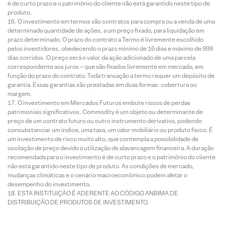
é de curto prazo e o patrimônio do cliente não está garantido neste tipo de
produto.
O investimento em termos são contratos para compra ou a venda de uma
determinada quantidade de ações, a um preço fixado, para liquidação em
prazo determinado. O prazo do contrato a Termo é livremente escolhido
pelos investidores, obedecendo o prazo mínimo de 16 dias e máximo de 999
dias corridos. O preço será o valor da ação adicionado de uma parcela
correspondente aos juros – que são fixados livremente em mercado, em
função do prazo do contrato. Toda transação a termo requer um depósito de
garantia. Essas garantias são prestadas em duas formas: cobertura ou
margem.
O investimento em Mercados Futuros embute riscos de perdas
patrimoniais significativos. Commodity é um objeto ou determinante de
preço de um contrato futuro ou outro instrumento derivativo, podendo
consubstanciar um índice, uma taxa, um valor mobiliário ou produto físico. É
um investimento de risco muito alto, que contempla a possibilidade de
oscilação de preço devido à utilização de alavancagem financeira. A duração
recomendada para o investimento é de curto prazo e o patrimônio do cliente
não está garantido neste tipo de produto. As condições de mercado,
mudanças climáticas e o cenário macroeconômico podem afetar o
desempenho do investimento.
ESTA INSTITUIÇÃO É ADERENTE AO CÓDIGO ANBIMA DE
DISTRIBUIÇÃO DE PRODUTOS DE INVESTIMENTO.