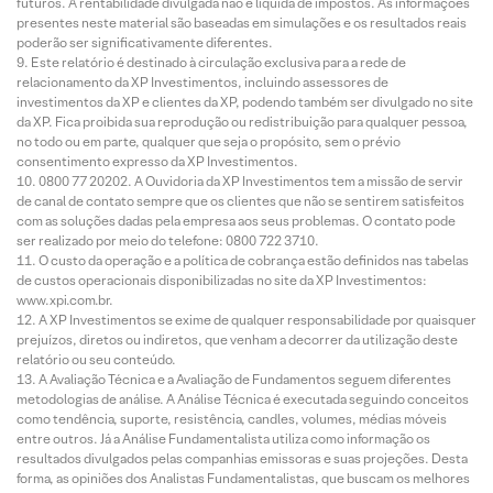
futuros. A rentabilidade divulgada não é líquida de impostos. As informações
presentes neste material são baseadas em simulações e os resultados reais
poderão ser significativamente diferentes.
Este relatório é destinado à circulação exclusiva para a rede de
relacionamento da XP Investimentos, incluindo assessores de
investimentos da XP e clientes da XP, podendo também ser divulgado no site
da XP. Fica proibida sua reprodução ou redistribuição para qualquer pessoa,
no todo ou em parte, qualquer que seja o propósito, sem o prévio
consentimento expresso da XP Investimentos.
0800 77 20202. A Ouvidoria da XP Investimentos tem a missão de servir
de canal de contato sempre que os clientes que não se sentirem satisfeitos
com as soluções dadas pela empresa aos seus problemas. O contato pode
ser realizado por meio do telefone: 0800 722 3710.
O custo da operação e a política de cobrança estão definidos nas tabelas
de custos operacionais disponibilizadas no site da XP Investimentos:
www.xpi.com.br.
A XP Investimentos se exime de qualquer responsabilidade por quaisquer
prejuízos, diretos ou indiretos, que venham a decorrer da utilização deste
relatório ou seu conteúdo.
A Avaliação Técnica e a Avaliação de Fundamentos seguem diferentes
metodologias de análise. A Análise Técnica é executada seguindo conceitos
como tendência, suporte, resistência, candles, volumes, médias móveis
entre outros. Já a Análise Fundamentalista utiliza como informação os
resultados divulgados pelas companhias emissoras e suas projeções. Desta
forma, as opiniões dos Analistas Fundamentalistas, que buscam os melhores