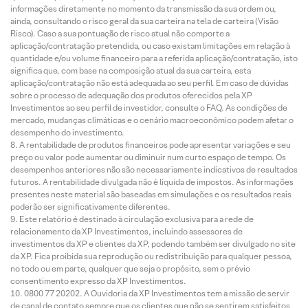
informações diretamente no momento da transmissão da sua ordem ou,
ainda, consultando o risco geral da sua carteira na tela de carteira (Visão
Risco). Caso a sua pontuação de risco atual não comporte a
aplicação/contratação pretendida, ou caso existam limitações em relação à
quantidade e/ou volume financeiro para a referida aplicação/contratação, isto
significa que, com base na composição atual da sua carteira, esta
aplicação/contratação não está adequada ao seu perfil. Em caso de dúvidas
sobre o processo de adequação dos produtos oferecidos pela XP
Investimentos ao seu perfil de investidor, consulte o FAQ. As condições de
mercado, mudanças climáticas e o cenário macroeconômico podem afetar o
desempenho do investimento.
A rentabilidade de produtos financeiros pode apresentar variações e seu
preço ou valor pode aumentar ou diminuir num curto espaço de tempo. Os
desempenhos anteriores não são necessariamente indicativos de resultados
futuros. A rentabilidade divulgada não é líquida de impostos. As informações
presentes neste material são baseadas em simulações e os resultados reais
poderão ser significativamente diferentes.
Este relatório é destinado à circulação exclusiva para a rede de
relacionamento da XP Investimentos, incluindo assessores de
investimentos da XP e clientes da XP, podendo também ser divulgado no site
da XP. Fica proibida sua reprodução ou redistribuição para qualquer pessoa,
no todo ou em parte, qualquer que seja o propósito, sem o prévio
consentimento expresso da XP Investimentos.
0800 77 20202. A Ouvidoria da XP Investimentos tem a missão de servir
de canal de contato sempre que os clientes que não se sentirem satisfeitos