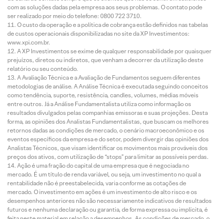
com as soluções dadas pela empresa aos seus problemas. O contato pode
ser realizado por meio do telefone: 0800 722 3710.
O custo da operação e a política de cobrança estão definidos nas tabelas
de custos operacionais disponibilizadas no site da XP Investimentos:
www.xpi.com.br.
A XP Investimentos se exime de qualquer responsabilidade por quaisquer
prejuízos, diretos ou indiretos, que venham a decorrer da utilização deste
relatório ou seu conteúdo.
A Avaliação Técnica e a Avaliação de Fundamentos seguem diferentes
metodologias de análise. A Análise Técnica é executada seguindo conceitos
como tendência, suporte, resistência, candles, volumes, médias móveis
entre outros. Já a Análise Fundamentalista utiliza como informação os
resultados divulgados pelas companhias emissoras e suas projeções. Desta
forma, as opiniões dos Analistas Fundamentalistas, que buscam os melhores
retornos dadas as condições de mercado, o cenário macroeconômico e os
eventos específicos da empresa e do setor, podem divergir das opiniões dos
Analistas Técnicos, que visam identificar os movimentos mais prováveis dos
preços dos ativos, com utilização de “stops” para limitar as possíveis perdas.
Ação é uma fração do capital de uma empresa que é negociada no
mercado. É um título de renda variável, ou seja, um investimento no qual a
rentabilidade não é preestabelecida, varia conforme as cotações de
mercado. O investimento em ações é um investimento de alto risco e os
desempenhos anteriores não são necessariamente indicativos de resultados
futuros e nenhuma declaração ou garantia, de forma expressa ou implícita, é
feita neste material em relação a desempenhos. As condições de mercado, o