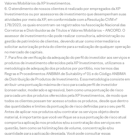
Valores Mobiliários da XP Investimentos.
O atendimento de nossos clientes é realizado por empregados da XP
Investimentos ou por assessores de investimento que desempenham suas
atividades por meio da XP, em conformidade com a Resolução CVM nº
178/2023, os quais encontram-se registrados na Associação Nacional das
Corretoras e Distribuidoras de Títulos e Valores Mobiliários – ANCORD. O
assessor de investimento não pode realizar consultoria, administração ou
gestão de patrimônio de clientes, devendo atuar como intermediário e
solicitar autorização prévia do cliente para a realização de qualquer operação
no mercado de capitais.
Para fins de verificação da adequação do perfil do investidor aos serviços e
produtos de investimento oferecidos pela XP Investimentos, utilizamos a
metodologia de adequação dos produtos por portfólio, nos termos das
Regras e Procedimentos ANBIMA de Suitability nº 01 e do Código ANBIMA
de Distribuição de Produtos de Investimento. Essa metodologia consiste em
atribuir uma pontuação máxima de risco para cada perfil de investidor
(conservador, moderado e agressivo), bem como uma pontuação de risco
para cada um dos produtos oferecidos pela XP Investimentos, de modo que
todos os clientes possam ter acesso a todos os produtos, desde que dentro
das quantidades e limites da pontuação de risco definidas para o seu perfil.
Antes de aplicar nos produtos e/ou contratar os serviços objeto deste
material, é importante que você verifique se a sua pontuação de risco atual
comporta a aplicação nos produtos e/ou a contratação dos serviços em
questão, bem como se há limitações de volume, concentração e/ou
quantidade para a aplicação desejada. Você pode consultar essas