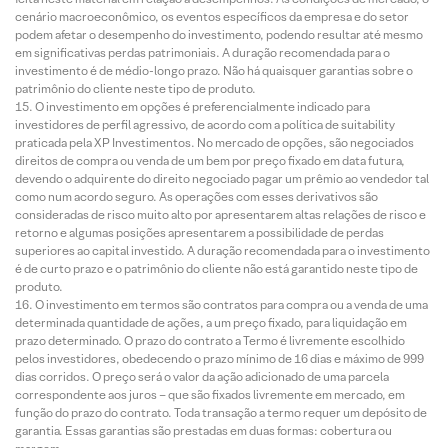
cenário macroeconômico, os eventos específicos da empresa e do setor
podem afetar o desempenho do investimento, podendo resultar até mesmo
em significativas perdas patrimoniais. A duração recomendada para o
investimento é de médio-longo prazo. Não há quaisquer garantias sobre o
patrimônio do cliente neste tipo de produto.
O investimento em opções é preferencialmente indicado para
investidores de perfil agressivo, de acordo com a política de suitability
praticada pela XP Investimentos. No mercado de opções, são negociados
direitos de compra ou venda de um bem por preço fixado em data futura,
devendo o adquirente do direito negociado pagar um prêmio ao vendedor tal
como num acordo seguro. As operações com esses derivativos são
consideradas de risco muito alto por apresentarem altas relações de risco e
retorno e algumas posições apresentarem a possibilidade de perdas
superiores ao capital investido. A duração recomendada para o investimento
é de curto prazo e o patrimônio do cliente não está garantido neste tipo de
produto.
O investimento em termos são contratos para compra ou a venda de uma
determinada quantidade de ações, a um preço fixado, para liquidação em
prazo determinado. O prazo do contrato a Termo é livremente escolhido
pelos investidores, obedecendo o prazo mínimo de 16 dias e máximo de 999
dias corridos. O preço será o valor da ação adicionado de uma parcela
correspondente aos juros – que são fixados livremente em mercado, em
função do prazo do contrato. Toda transação a termo requer um depósito de
garantia. Essas garantias são prestadas em duas formas: cobertura ou