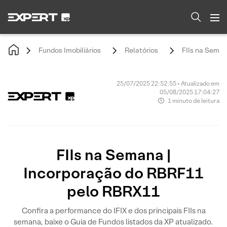
Fundos Imobiliários
Relatórios
FIIs na Sema
25/07/2025 22:52:55 • Atualizado em
05/08/2025 17:04:27
1 minuto de leitura
FIIs na Semana |
Incorporação do RBRF11
pelo RBRX11
Confira a performance do IFIX e dos principais FIIs na
semana, baixe o Guia de Fundos listados da XP atualizado.