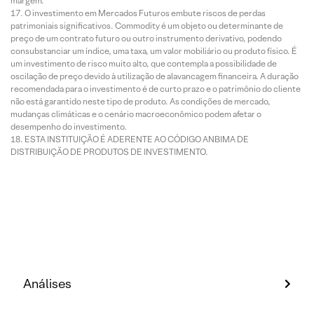
margem.
O investimento em Mercados Futuros embute riscos de perdas
patrimoniais significativos. Commodity é um objeto ou determinante de
preço de um contrato futuro ou outro instrumento derivativo, podendo
consubstanciar um índice, uma taxa, um valor mobiliário ou produto físico. É
um investimento de risco muito alto, que contempla a possibilidade de
oscilação de preço devido à utilização de alavancagem financeira. A duração
recomendada para o investimento é de curto prazo e o patrimônio do cliente
não está garantido neste tipo de produto. As condições de mercado,
mudanças climáticas e o cenário macroeconômico podem afetar o
desempenho do investimento.
ESTA INSTITUIÇÃO É ADERENTE AO CÓDIGO ANBIMA DE
DISTRIBUIÇÃO DE PRODUTOS DE INVESTIMENTO.
Análises