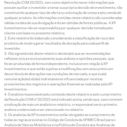
Resolução CVM 20/2021, tem como objetivo fornecer informações que
possam auxiliar o investidor a tomar sua própria decisão de investimento, não
constituindo qualquer tipo de oferta ou solicitação de compra e/ou venda de
qualquer produto. As informações contidas neste relatório são consideradas
válidas na data de sua divulgação e foram obtidas de fontes públicas. A XP
Investimentos não se responsabiliza por qualquer decisão tomada pelo
cliente com base no presente relatório.
Este relatório foi elaborado considerando a classificação de risco dos
produtos de modo a gerar resultados de alocação para cada perfil de
investidor.
O(s) signatário(s) deste relatório declara(m) que as recomendações
refletem única e exclusivamente suas análises e opiniões pessoais, que
foram produzidas de forma independente, inclusive em relação à XP
Investimentos e que estão sujeitas a modificações sem aviso prévio em
decorrência de alterações nas condições de mercado, e que sua(s)
remuneração(es) é(são) indiretamente influenciada por receitas
provenientes dos negócios e operações financeiras realizadas pela XP
Investimentos.
O analista responsável pelo conteúdo deste relatório e pelo cumprimento
da Resolução CVM nº 20/2021 está indicado acima, sendo que, caso constem
a indicação de mais um analista no relatório, o responsável será o primeiro
analista credenciado a ser mencionado no relatório.
Os analistas da XP Investimentos estão obrigados ao cumprimento de
todas as regras previstas no Código de Conduta da APIMEC Brasil para o
Analista de Valores Mobiliários e na Política de Conduta dos Analistas de