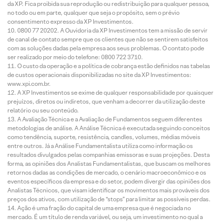
da XP. Fica proibida sua reprodução ou redistribuição para qualquer pessoa,
no todo ou em parte, qualquer que seja o propósito, sem o prévio
consentimento expresso da XP Investimentos.
0800 77 20202. A Ouvidoria da XP Investimentos tem a missão de servir
de canal de contato sempre que os clientes que não se sentirem satisfeitos
com as soluções dadas pela empresa aos seus problemas. O contato pode
ser realizado por meio do telefone: 0800 722 3710.
O custo da operação e a política de cobrança estão definidos nas tabelas
de custos operacionais disponibilizadas no site da XP Investimentos:
www.xpi.com.br.
A XP Investimentos se exime de qualquer responsabilidade por quaisquer
prejuízos, diretos ou indiretos, que venham a decorrer da utilização deste
relatório ou seu conteúdo.
A Avaliação Técnica e a Avaliação de Fundamentos seguem diferentes
metodologias de análise. A Análise Técnica é executada seguindo conceitos
como tendência, suporte, resistência, candles, volumes, médias móveis
entre outros. Já a Análise Fundamentalista utiliza como informação os
resultados divulgados pelas companhias emissoras e suas projeções. Desta
forma, as opiniões dos Analistas Fundamentalistas, que buscam os melhores
retornos dadas as condições de mercado, o cenário macroeconômico e os
eventos específicos da empresa e do setor, podem divergir das opiniões dos
Analistas Técnicos, que visam identificar os movimentos mais prováveis dos
preços dos ativos, com utilização de “stops” para limitar as possíveis perdas.
Ação é uma fração do capital de uma empresa que é negociada no
mercado. É um título de renda variável, ou seja, um investimento no qual a