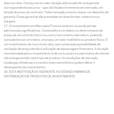
dias corridos. O preço será o valor da ação adicionado de uma parcela
correspondente aos juros – que são fixados livremente em mercado, em
função do prazo do contrato. Toda transação a termo requer um depósito de
garantia. Essas garantias são prestadas em duas formas: cobertura ou
margem.
O investimento em Mercados Futuros embute riscos de perdas
patrimoniais significativos. Commodity é um objeto ou determinante de
preço de um contrato futuro ou outro instrumento derivativo, podendo
consubstanciar um índice, uma taxa, um valor mobiliário ou produto físico. É
um investimento de risco muito alto, que contempla a possibilidade de
oscilação de preço devido à utilização de alavancagem financeira. A duração
recomendada para o investimento é de curto prazo e o patrimônio do cliente
não está garantido neste tipo de produto. As condições de mercado,
mudanças climáticas e o cenário macroeconômico podem afetar o
desempenho do investimento.
ESTA INSTITUIÇÃO É ADERENTE AO CÓDIGO ANBIMA DE
DISTRIBUIÇÃO DE PRODUTOS DE INVESTIMENTO.