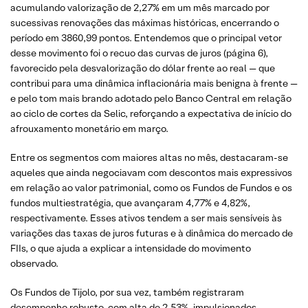
acumulando valorização de 2,27% em um mês marcado por
sucessivas renovações das máximas históricas, encerrando o
período em 3860,99 pontos. Entendemos que o principal vetor
desse movimento foi o recuo das curvas de juros (página 6),
favorecido pela desvalorização do dólar frente ao real — que
contribui para uma dinâmica inflacionária mais benigna à frente —
e pelo tom mais brando adotado pelo Banco Central em relação
ao ciclo de cortes da Selic, reforçando a expectativa de início do
afrouxamento monetário em março.
Entre os segmentos com maiores altas no mês, destacaram-se
aqueles que ainda negociavam com descontos mais expressivos
em relação ao valor patrimonial, como os Fundos de Fundos e os
fundos multiestratégia, que avançaram 4,77% e 4,82%,
respectivamente. Esses ativos tendem a ser mais sensíveis às
variações das taxas de juros futuras e à dinâmica do mercado de
FIIs, o que ajuda a explicar a intensidade do movimento
observado.
Os Fundos de Tijolo, por sua vez, também registraram
desempenho robusto, com alta de 2,53%, impulsionados