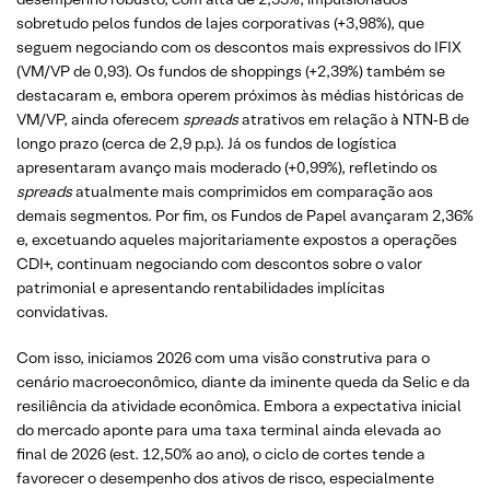
sobretudo pelos fundos de lajes corporativas (+3,98%), que
seguem negociando com os descontos mais expressivos do IFIX
(VM/VP de 0,93). Os fundos de shoppings (+2,39%) também se
destacaram e, embora operem próximos às médias históricas de
VM/VP, ainda oferecem
spreads
atrativos em relação à NTN‑B de
longo prazo (cerca de 2,9 p.p.). Já os fundos de logística
apresentaram avanço mais moderado (+0,99%), refletindo os
spreads
atualmente mais comprimidos em comparação aos
demais segmentos. Por fim, os Fundos de Papel avançaram 2,36%
e, excetuando aqueles majoritariamente expostos a operações
CDI+, continuam negociando com descontos sobre o valor
patrimonial e apresentando rentabilidades implícitas
convidativas.
Com isso, iniciamos 2026 com uma visão construtiva para o
cenário macroeconômico, diante da iminente queda da Selic e da
resiliência da atividade econômica. Embora a expectativa inicial
do mercado aponte para uma taxa terminal ainda elevada ao
final de 2026 (est. 12,50% ao ano), o ciclo de cortes tende a
favorecer o desempenho dos ativos de risco, especialmente