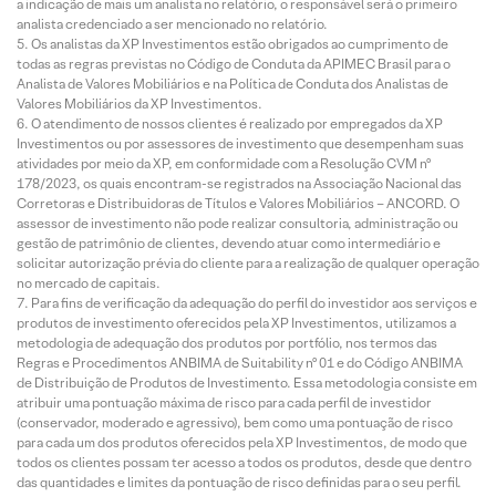
a indicação de mais um analista no relatório, o responsável será o primeiro
analista credenciado a ser mencionado no relatório.
Os analistas da XP Investimentos estão obrigados ao cumprimento de
todas as regras previstas no Código de Conduta da APIMEC Brasil para o
Analista de Valores Mobiliários e na Política de Conduta dos Analistas de
Valores Mobiliários da XP Investimentos.
O atendimento de nossos clientes é realizado por empregados da XP
Investimentos ou por assessores de investimento que desempenham suas
atividades por meio da XP, em conformidade com a Resolução CVM nº
178/2023, os quais encontram-se registrados na Associação Nacional das
Corretoras e Distribuidoras de Títulos e Valores Mobiliários – ANCORD. O
assessor de investimento não pode realizar consultoria, administração ou
gestão de patrimônio de clientes, devendo atuar como intermediário e
solicitar autorização prévia do cliente para a realização de qualquer operação
no mercado de capitais.
Para fins de verificação da adequação do perfil do investidor aos serviços e
produtos de investimento oferecidos pela XP Investimentos, utilizamos a
metodologia de adequação dos produtos por portfólio, nos termos das
Regras e Procedimentos ANBIMA de Suitability nº 01 e do Código ANBIMA
de Distribuição de Produtos de Investimento. Essa metodologia consiste em
atribuir uma pontuação máxima de risco para cada perfil de investidor
(conservador, moderado e agressivo), bem como uma pontuação de risco
para cada um dos produtos oferecidos pela XP Investimentos, de modo que
todos os clientes possam ter acesso a todos os produtos, desde que dentro
das quantidades e limites da pontuação de risco definidas para o seu perfil.