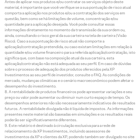
Antes de aplicar nos produtos e/ou contratar os serviços objeto deste
material, é importante que você verifique se a sua pontuação de risco atual
comporta a aplicação nos produtos e/ou a contratação dos serviços em
questão, bem como se há limitações de volume, concentração e/ou
quantidade para a aplicação desejada. Você pode consultar essas
informações diretamente no momento da transmissão da sua ordem ou,
ainda, consultando o risco geral da sua carteira na tela de carteira (Visão
Risco). Caso a sua pontuação de risco atual não comporte a
aplicação/contratação pretendida, ou caso existam limitações em relação à
quantidade e/ou volume financeiro para a referida aplicação/contratação, isto
significa que, com base na composição atual da sua carteira, esta
aplicação/contratação não está adequada ao seu perfil. Em caso de dúvidas
sobre o processo de adequação dos produtos oferecidos pela XP
Investimentos ao seu perfil de investidor, consulte o FAQ. As condições de
mercado, mudanças climáticas e o cenário macroeconômico podem afetar o
desempenho do investimento.
A rentabilidade de produtos financeiros pode apresentar variações e seu
preço ou valor pode aumentar ou diminuir num curto espaço de tempo. Os
desempenhos anteriores não são necessariamente indicativos de resultados
futuros. A rentabilidade divulgada não é líquida de impostos. As informações
presentes neste material são baseadas em simulações e os resultados reais
poderão ser significativamente diferentes.
Este relatório é destinado à circulação exclusiva para a rede de
relacionamento da XP Investimentos, incluindo assessores de
investimentos da XP e clientes da XP, podendo também ser divulgado no site