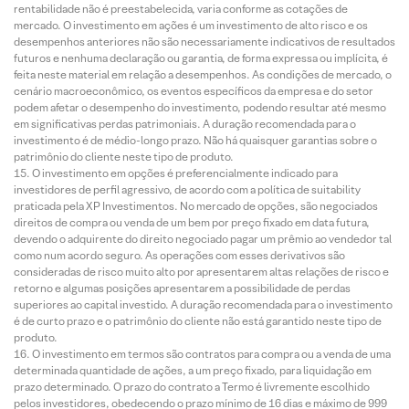
rentabilidade não é preestabelecida, varia conforme as cotações de
mercado. O investimento em ações é um investimento de alto risco e os
desempenhos anteriores não são necessariamente indicativos de resultados
futuros e nenhuma declaração ou garantia, de forma expressa ou implícita, é
feita neste material em relação a desempenhos. As condições de mercado, o
cenário macroeconômico, os eventos específicos da empresa e do setor
podem afetar o desempenho do investimento, podendo resultar até mesmo
em significativas perdas patrimoniais. A duração recomendada para o
investimento é de médio-longo prazo. Não há quaisquer garantias sobre o
patrimônio do cliente neste tipo de produto.
O investimento em opções é preferencialmente indicado para
investidores de perfil agressivo, de acordo com a política de suitability
praticada pela XP Investimentos. No mercado de opções, são negociados
direitos de compra ou venda de um bem por preço fixado em data futura,
devendo o adquirente do direito negociado pagar um prêmio ao vendedor tal
como num acordo seguro. As operações com esses derivativos são
consideradas de risco muito alto por apresentarem altas relações de risco e
retorno e algumas posições apresentarem a possibilidade de perdas
superiores ao capital investido. A duração recomendada para o investimento
é de curto prazo e o patrimônio do cliente não está garantido neste tipo de
produto.
O investimento em termos são contratos para compra ou a venda de uma
determinada quantidade de ações, a um preço fixado, para liquidação em
prazo determinado. O prazo do contrato a Termo é livremente escolhido
pelos investidores, obedecendo o prazo mínimo de 16 dias e máximo de 999