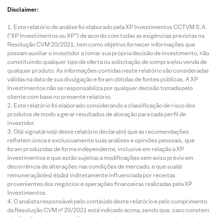
Disclaimer:
Este relatório de análise foi elaborado pela XP Investimentos CCTVM S.A.
(“XP Investimentos ou XP”) de acordo com todas as exigências previstas na
Resolução CVM 20/2021, tem como objetivo fornecer informações que
possam auxiliar o investidor a tomar sua própria decisão de investimento, não
constituindo qualquer tipo de oferta ou solicitação de compra e/ou venda de
qualquer produto. As informações contidas neste relatório são consideradas
válidas na data de sua divulgação e foram obtidas de fontes públicas. A XP
Investimentos não se responsabiliza por qualquer decisão tomada pelo
cliente com base no presente relatório.
Este relatório foi elaborado considerando a classificação de risco dos
produtos de modo a gerar resultados de alocação para cada perfil de
investidor.
O(s) signatário(s) deste relatório declara(m) que as recomendações
refletem única e exclusivamente suas análises e opiniões pessoais, que
foram produzidas de forma independente, inclusive em relação à XP
Investimentos e que estão sujeitas a modificações sem aviso prévio em
decorrência de alterações nas condições de mercado, e que sua(s)
remuneração(es) é(são) indiretamente influenciada por receitas
provenientes dos negócios e operações financeiras realizadas pela XP
Investimentos.
O analista responsável pelo conteúdo deste relatório e pelo cumprimento
da Resolução CVM nº 20/2021 está indicado acima, sendo que, caso constem