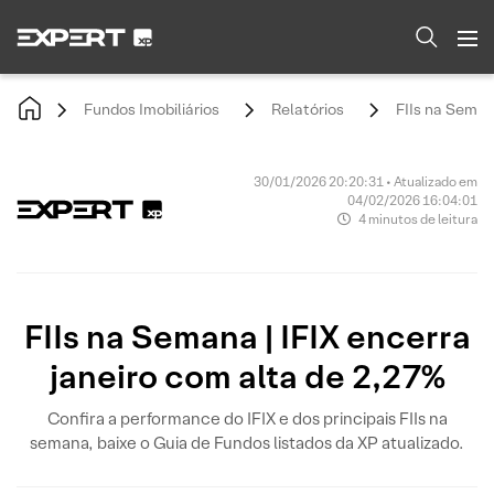
Fundos Imobiliários
Relatórios
FIIs na Seman
30/01/2026 20:20:31 • Atualizado em
04/02/2026 16:04:01
4 minutos de leitura
FIIs na Semana | IFIX encerra
janeiro com alta de 2,27%
Confira a performance do IFIX e dos principais FIIs na
semana, baixe o Guia de Fundos listados da XP atualizado.