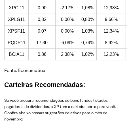
XPCI11
0,90
-2,17%
1,08%
12,98%
XPLG11
0,82
0,00%
0,80%
9,66%
XPSF11
0,07
0,00%
1,03%
12,34%
PQDP11
17,30
-6,09%
0,74%
8,92%
BCIA11
0,86
2,38%
1,02%
12,23%
Fonte: Economatica
Carteiras Recomendadas:
Se você procura recomendações de bons fundos listados
pagadores de dividendos, a XP tem a carteira certa para você.
Confira abaixo nossas sugestões de ativos para o mês de
novembro: