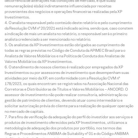
decorrência de alterações nas condições de mercado, e que sua(s)
remuneração(es) é(são) indiretamente influenciada por receitas
provenientes dos negócios e operações financeiras realizadas pela XP
Investimentos.
O analista responsável pelo conteúdo deste relatório e pelo cumprimento
da Resolução CVM nº 20/2021 está indicado acima, sendo que, caso constem
a indicação de mais um analista no relatório, o responsável será o primeiro
analista credenciado a ser mencionado no relatório.
Os analistas da XP Investimentos estão obrigados ao cumprimento de
todas as regras previstas no Código de Conduta da APIMEC Brasil para o
Analista de Valores Mobiliários e na Política de Conduta dos Analistas de
Valores Mobiliários da XP Investimentos.
O atendimento de nossos clientes é realizado por empregados da XP
Investimentos ou por assessores de investimento que desempenham suas
atividades por meio da XP, em conformidade com a Resolução CVM nº
178/2023, os quais encontram-se registrados na Associação Nacional das
Corretoras e Distribuidoras de Títulos e Valores Mobiliários – ANCORD. O
assessor de investimento não pode realizar consultoria, administração ou
gestão de patrimônio de clientes, devendo atuar como intermediário e
solicitar autorização prévia do cliente para a realização de qualquer operação
no mercado de capitais.
Para fins de verificação da adequação do perfil do investidor aos serviços e
produtos de investimento oferecidos pela XP Investimentos, utilizamos a
metodologia de adequação dos produtos por portfólio, nos termos das
Regras e Procedimentos ANBIMA de Suitability nº 01 e do Código ANBIMA