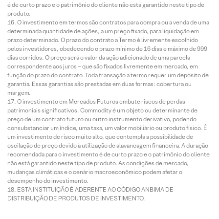
é de curto prazo e o patrimônio do cliente não está garantido neste tipo de
produto.
O investimento em termos são contratos para compra ou a venda de uma
determinada quantidade de ações, a um preço fixado, para liquidação em
prazo determinado. O prazo do contrato a Termo é livremente escolhido
pelos investidores, obedecendo o prazo mínimo de 16 dias e máximo de 999
dias corridos. O preço será o valor da ação adicionado de uma parcela
correspondente aos juros – que são fixados livremente em mercado, em
função do prazo do contrato. Toda transação a termo requer um depósito de
garantia. Essas garantias são prestadas em duas formas: cobertura ou
margem.
O investimento em Mercados Futuros embute riscos de perdas
patrimoniais significativos. Commodity é um objeto ou determinante de
preço de um contrato futuro ou outro instrumento derivativo, podendo
consubstanciar um índice, uma taxa, um valor mobiliário ou produto físico. É
um investimento de risco muito alto, que contempla a possibilidade de
oscilação de preço devido à utilização de alavancagem financeira. A duração
recomendada para o investimento é de curto prazo e o patrimônio do cliente
não está garantido neste tipo de produto. As condições de mercado,
mudanças climáticas e o cenário macroeconômico podem afetar o
desempenho do investimento.
ESTA INSTITUIÇÃO É ADERENTE AO CÓDIGO ANBIMA DE
DISTRIBUIÇÃO DE PRODUTOS DE INVESTIMENTO.