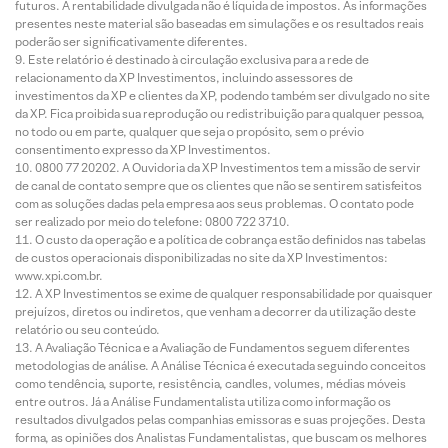
futuros. A rentabilidade divulgada não é líquida de impostos. As informações
presentes neste material são baseadas em simulações e os resultados reais
poderão ser significativamente diferentes.
Este relatório é destinado à circulação exclusiva para a rede de
relacionamento da XP Investimentos, incluindo assessores de
investimentos da XP e clientes da XP, podendo também ser divulgado no site
da XP. Fica proibida sua reprodução ou redistribuição para qualquer pessoa,
no todo ou em parte, qualquer que seja o propósito, sem o prévio
consentimento expresso da XP Investimentos.
0800 77 20202. A Ouvidoria da XP Investimentos tem a missão de servir
de canal de contato sempre que os clientes que não se sentirem satisfeitos
com as soluções dadas pela empresa aos seus problemas. O contato pode
ser realizado por meio do telefone: 0800 722 3710.
O custo da operação e a política de cobrança estão definidos nas tabelas
de custos operacionais disponibilizadas no site da XP Investimentos:
www.xpi.com.br.
A XP Investimentos se exime de qualquer responsabilidade por quaisquer
prejuízos, diretos ou indiretos, que venham a decorrer da utilização deste
relatório ou seu conteúdo.
A Avaliação Técnica e a Avaliação de Fundamentos seguem diferentes
metodologias de análise. A Análise Técnica é executada seguindo conceitos
como tendência, suporte, resistência, candles, volumes, médias móveis
entre outros. Já a Análise Fundamentalista utiliza como informação os
resultados divulgados pelas companhias emissoras e suas projeções. Desta
forma, as opiniões dos Analistas Fundamentalistas, que buscam os melhores