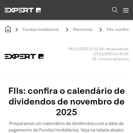
Fundos Imobiliários
Relatórios
FIIs: confira
04/11/2025 20:22:34 • Atualizado em
07/11/2025 15:40:00
1 minuto de leitura
FIIs: confira o calendário de
dividendos de novembro de
2025
Preparamos um calendário de dividendos com a data de
pagamento de Fundos Imobiliários. Veja na tabela abaixo: