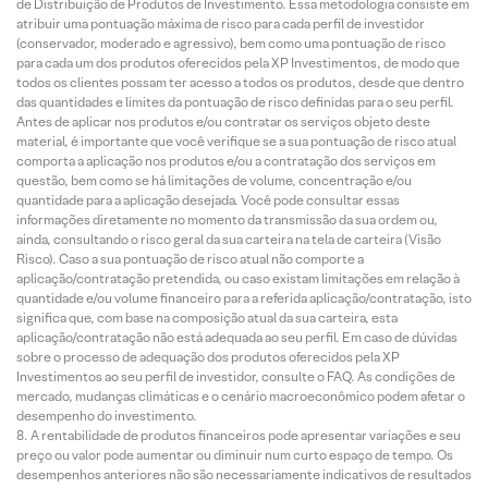
de Distribuição de Produtos de Investimento. Essa metodologia consiste em
atribuir uma pontuação máxima de risco para cada perfil de investidor
(conservador, moderado e agressivo), bem como uma pontuação de risco
para cada um dos produtos oferecidos pela XP Investimentos, de modo que
todos os clientes possam ter acesso a todos os produtos, desde que dentro
das quantidades e limites da pontuação de risco definidas para o seu perfil.
Antes de aplicar nos produtos e/ou contratar os serviços objeto deste
material, é importante que você verifique se a sua pontuação de risco atual
comporta a aplicação nos produtos e/ou a contratação dos serviços em
questão, bem como se há limitações de volume, concentração e/ou
quantidade para a aplicação desejada. Você pode consultar essas
informações diretamente no momento da transmissão da sua ordem ou,
ainda, consultando o risco geral da sua carteira na tela de carteira (Visão
Risco). Caso a sua pontuação de risco atual não comporte a
aplicação/contratação pretendida, ou caso existam limitações em relação à
quantidade e/ou volume financeiro para a referida aplicação/contratação, isto
significa que, com base na composição atual da sua carteira, esta
aplicação/contratação não está adequada ao seu perfil. Em caso de dúvidas
sobre o processo de adequação dos produtos oferecidos pela XP
Investimentos ao seu perfil de investidor, consulte o FAQ. As condições de
mercado, mudanças climáticas e o cenário macroeconômico podem afetar o
desempenho do investimento.
A rentabilidade de produtos financeiros pode apresentar variações e seu
preço ou valor pode aumentar ou diminuir num curto espaço de tempo. Os
desempenhos anteriores não são necessariamente indicativos de resultados