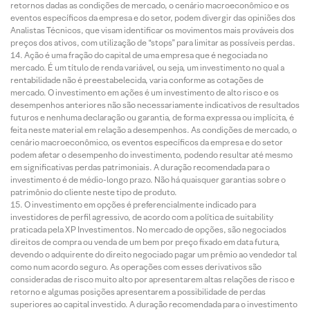
retornos dadas as condições de mercado, o cenário macroeconômico e os
eventos específicos da empresa e do setor, podem divergir das opiniões dos
Analistas Técnicos, que visam identificar os movimentos mais prováveis dos
preços dos ativos, com utilização de “stops” para limitar as possíveis perdas.
Ação é uma fração do capital de uma empresa que é negociada no
mercado. É um título de renda variável, ou seja, um investimento no qual a
rentabilidade não é preestabelecida, varia conforme as cotações de
mercado. O investimento em ações é um investimento de alto risco e os
desempenhos anteriores não são necessariamente indicativos de resultados
futuros e nenhuma declaração ou garantia, de forma expressa ou implícita, é
feita neste material em relação a desempenhos. As condições de mercado, o
cenário macroeconômico, os eventos específicos da empresa e do setor
podem afetar o desempenho do investimento, podendo resultar até mesmo
em significativas perdas patrimoniais. A duração recomendada para o
investimento é de médio-longo prazo. Não há quaisquer garantias sobre o
patrimônio do cliente neste tipo de produto.
O investimento em opções é preferencialmente indicado para
investidores de perfil agressivo, de acordo com a política de suitability
praticada pela XP Investimentos. No mercado de opções, são negociados
direitos de compra ou venda de um bem por preço fixado em data futura,
devendo o adquirente do direito negociado pagar um prêmio ao vendedor tal
como num acordo seguro. As operações com esses derivativos são
consideradas de risco muito alto por apresentarem altas relações de risco e
retorno e algumas posições apresentarem a possibilidade de perdas
superiores ao capital investido. A duração recomendada para o investimento