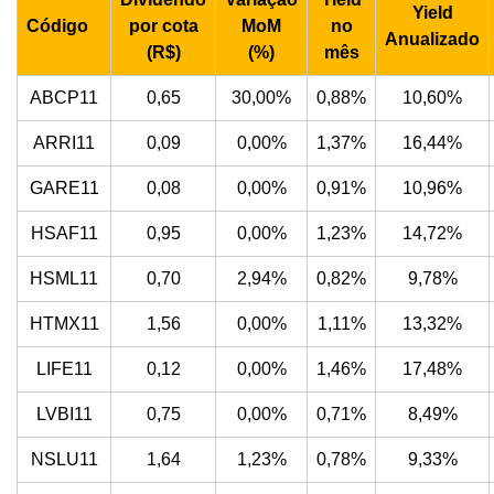
Yield
Código
por cota
MoM
no
Anualizado
(R$)
(%)
mês
ABCP11
0,65
30,00%
0,88%
10,60%
ARRI11
0,09
0,00%
1,37%
16,44%
GARE11
0,08
0,00%
0,91%
10,96%
HSAF11
0,95
0,00%
1,23%
14,72%
HSML11
0,70
2,94%
0,82%
9,78%
HTMX11
1,56
0,00%
1,11%
13,32%
LIFE11
0,12
0,00%
1,46%
17,48%
LVBI11
0,75
0,00%
0,71%
8,49%
NSLU11
1,64
1,23%
0,78%
9,33%