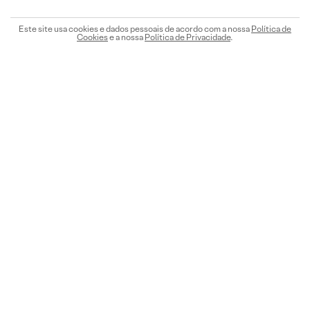
Este site usa cookies e dados pessoais de acordo com a nossa
Política de
Cookies
e a nossa
Política de Privacidade
.