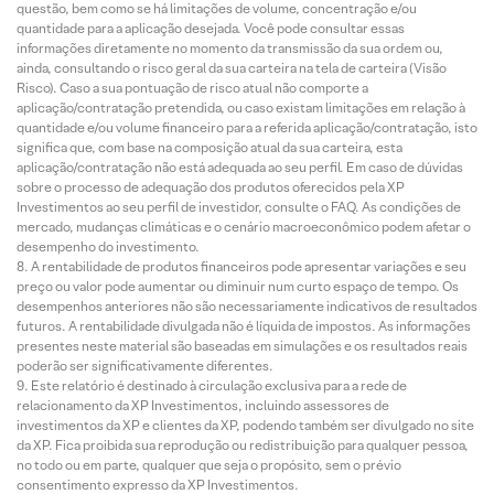
questão, bem como se há limitações de volume, concentração e/ou
quantidade para a aplicação desejada. Você pode consultar essas
informações diretamente no momento da transmissão da sua ordem ou,
ainda, consultando o risco geral da sua carteira na tela de carteira (Visão
Risco). Caso a sua pontuação de risco atual não comporte a
aplicação/contratação pretendida, ou caso existam limitações em relação à
quantidade e/ou volume financeiro para a referida aplicação/contratação, isto
significa que, com base na composição atual da sua carteira, esta
aplicação/contratação não está adequada ao seu perfil. Em caso de dúvidas
sobre o processo de adequação dos produtos oferecidos pela XP
Investimentos ao seu perfil de investidor, consulte o FAQ. As condições de
mercado, mudanças climáticas e o cenário macroeconômico podem afetar o
desempenho do investimento.
A rentabilidade de produtos financeiros pode apresentar variações e seu
preço ou valor pode aumentar ou diminuir num curto espaço de tempo. Os
desempenhos anteriores não são necessariamente indicativos de resultados
futuros. A rentabilidade divulgada não é líquida de impostos. As informações
presentes neste material são baseadas em simulações e os resultados reais
poderão ser significativamente diferentes.
Este relatório é destinado à circulação exclusiva para a rede de
relacionamento da XP Investimentos, incluindo assessores de
investimentos da XP e clientes da XP, podendo também ser divulgado no site
da XP. Fica proibida sua reprodução ou redistribuição para qualquer pessoa,
no todo ou em parte, qualquer que seja o propósito, sem o prévio
consentimento expresso da XP Investimentos.