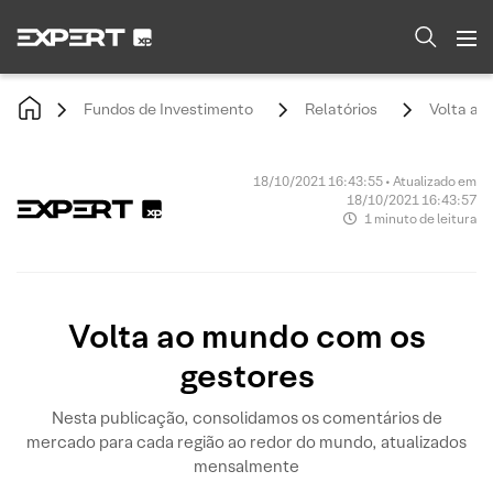
Fundos de Investimento
Relatórios
Volta ao
18/10/2021 16:43:55 • Atualizado em
18/10/2021 16:43:57
1 minuto de leitura
Volta ao mundo com os
gestores
Nesta publicação, consolidamos os comentários de
mercado para cada região ao redor do mundo, atualizados
mensalmente