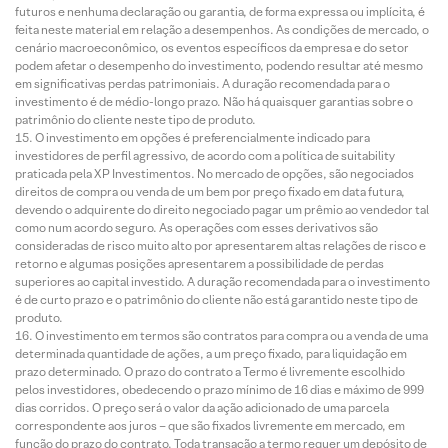
futuros e nenhuma declaração ou garantia, de forma expressa ou implícita, é
feita neste material em relação a desempenhos. As condições de mercado, o
cenário macroeconômico, os eventos específicos da empresa e do setor
podem afetar o desempenho do investimento, podendo resultar até mesmo
em significativas perdas patrimoniais. A duração recomendada para o
investimento é de médio-longo prazo. Não há quaisquer garantias sobre o
patrimônio do cliente neste tipo de produto.
O investimento em opções é preferencialmente indicado para
investidores de perfil agressivo, de acordo com a política de suitability
praticada pela XP Investimentos. No mercado de opções, são negociados
direitos de compra ou venda de um bem por preço fixado em data futura,
devendo o adquirente do direito negociado pagar um prêmio ao vendedor tal
como num acordo seguro. As operações com esses derivativos são
consideradas de risco muito alto por apresentarem altas relações de risco e
retorno e algumas posições apresentarem a possibilidade de perdas
superiores ao capital investido. A duração recomendada para o investimento
é de curto prazo e o patrimônio do cliente não está garantido neste tipo de
produto.
O investimento em termos são contratos para compra ou a venda de uma
determinada quantidade de ações, a um preço fixado, para liquidação em
prazo determinado. O prazo do contrato a Termo é livremente escolhido
pelos investidores, obedecendo o prazo mínimo de 16 dias e máximo de 999
dias corridos. O preço será o valor da ação adicionado de uma parcela
correspondente aos juros – que são fixados livremente em mercado, em
função do prazo do contrato. Toda transação a termo requer um depósito de