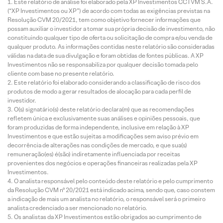
Este relatório de análise foi elaborado pela XP Investimentos CCTVM S.A.
(“XP Investimentos ou XP”) de acordo com todas as exigências previstas na
Resolução CVM 20/2021, tem como objetivo fornecer informações que
possam auxiliar o investidor a tomar sua própria decisão de investimento, não
constituindo qualquer tipo de oferta ou solicitação de compra e/ou venda de
qualquer produto. As informações contidas neste relatório são consideradas
válidas na data de sua divulgação e foram obtidas de fontes públicas. A XP
Investimentos não se responsabiliza por qualquer decisão tomada pelo
cliente com base no presente relatório.
Este relatório foi elaborado considerando a classificação de risco dos
produtos de modo a gerar resultados de alocação para cada perfil de
investidor.
O(s) signatário(s) deste relatório declara(m) que as recomendações
refletem única e exclusivamente suas análises e opiniões pessoais, que
foram produzidas de forma independente, inclusive em relação à XP
Investimentos e que estão sujeitas a modificações sem aviso prévio em
decorrência de alterações nas condições de mercado, e que sua(s)
remuneração(es) é(são) indiretamente influenciada por receitas
provenientes dos negócios e operações financeiras realizadas pela XP
Investimentos.
O analista responsável pelo conteúdo deste relatório e pelo cumprimento
da Resolução CVM nº 20/2021 está indicado acima, sendo que, caso constem
a indicação de mais um analista no relatório, o responsável será o primeiro
analista credenciado a ser mencionado no relatório.
Os analistas da XP Investimentos estão obrigados ao cumprimento de