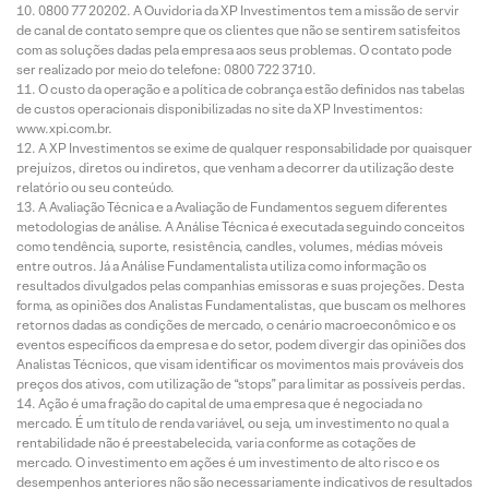
0800 77 20202. A Ouvidoria da XP Investimentos tem a missão de servir
de canal de contato sempre que os clientes que não se sentirem satisfeitos
com as soluções dadas pela empresa aos seus problemas. O contato pode
ser realizado por meio do telefone: 0800 722 3710.
O custo da operação e a política de cobrança estão definidos nas tabelas
de custos operacionais disponibilizadas no site da XP Investimentos:
www.xpi.com.br.
A XP Investimentos se exime de qualquer responsabilidade por quaisquer
prejuízos, diretos ou indiretos, que venham a decorrer da utilização deste
relatório ou seu conteúdo.
A Avaliação Técnica e a Avaliação de Fundamentos seguem diferentes
metodologias de análise. A Análise Técnica é executada seguindo conceitos
como tendência, suporte, resistência, candles, volumes, médias móveis
entre outros. Já a Análise Fundamentalista utiliza como informação os
resultados divulgados pelas companhias emissoras e suas projeções. Desta
forma, as opiniões dos Analistas Fundamentalistas, que buscam os melhores
retornos dadas as condições de mercado, o cenário macroeconômico e os
eventos específicos da empresa e do setor, podem divergir das opiniões dos
Analistas Técnicos, que visam identificar os movimentos mais prováveis dos
preços dos ativos, com utilização de “stops” para limitar as possíveis perdas.
Ação é uma fração do capital de uma empresa que é negociada no
mercado. É um título de renda variável, ou seja, um investimento no qual a
rentabilidade não é preestabelecida, varia conforme as cotações de
mercado. O investimento em ações é um investimento de alto risco e os
desempenhos anteriores não são necessariamente indicativos de resultados