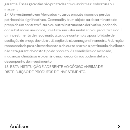
garantia. Essas garantias são prestadas em duas formas: cobertura ou
margem.
O investimento em Mercados Futuros embute riscos de perdas
patrimoniais significativos. Commodity é um objeto ou determinante de
preço de um contrato futuro ou outro instrumento derivativo, podendo
consubstanciar um índice, uma taxa, um valor mobiliário ou produto físico. É
um investimento de risco muito alto, que contempla a possibilidade de
oscilação de preço devido à utilização de alavancagem financeira. A duração
recomendada para o investimento é de curto prazo e o patrimônio do cliente
não está garantido neste tipo de produto. As condições de mercado,
mudanças climáticas e o cenário macroeconômico podem afetar o
desempenho do investimento.
ESTA INSTITUIÇÃO É ADERENTE AO CÓDIGO ANBIMA DE
DISTRIBUIÇÃO DE PRODUTOS DE INVESTIMENTO.
Análises