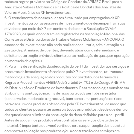
todas as regras previstas no Código de Conduta da APIMEC Brasil para o
Analista de Valores Mobiliários e na Política de Conduta dos Analistas de
Valores Mobiliários da XP Investimentos.
O atendimento de nossos clientes é realizado por empregados da XP
Investimentos ou por assessores de investimento que desempenham suas
atividades por meio da XP, em conformidade com a Resolução CVM nº
178/2023, os quais encontram-se registrados na Associação Nacional das
Corretoras e Distribuidoras de Títulos e Valores Mobiliários – ANCORD. O
assessor de investimento não pode realizar consultoria, administração ou
gestão de patrimônio de clientes, devendo atuar como intermediário e
solicitar autorização prévia do cliente para a realização de qualquer operação
no mercado de capitais.
Para fins de verificação da adequação do perfil do investidor aos serviços e
produtos de investimento oferecidos pela XP Investimentos, utilizamos a
metodologia de adequação dos produtos por portfólio, nos termos das
Regras e Procedimentos ANBIMA de Suitability nº 01 e do Código ANBIMA
de Distribuição de Produtos de Investimento. Essa metodologia consiste em
atribuir uma pontuação máxima de risco para cada perfil de investidor
(conservador, moderado e agressivo), bem como uma pontuação de risco
para cada um dos produtos oferecidos pela XP Investimentos, de modo que
todos os clientes possam ter acesso a todos os produtos, desde que dentro
das quantidades e limites da pontuação de risco definidas para o seu perfil.
Antes de aplicar nos produtos e/ou contratar os serviços objeto deste
material, é importante que você verifique se a sua pontuação de risco atual
comporta a aplicação nos produtos e/ou a contratação dos serviços em