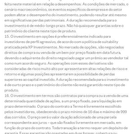
feita neste material em relação a desempenhos. As condições de mercado, o
cenário macroeconômico, os eventos específicos da empresa e do setor
podem afetar o desempenho do investimento, podendo resultar até mesmo
em significativas perdas patrimoniais. A duração recomendada para o
investimento é de médio-longo prazo. Não há quaisquer garantias sobre o
patrimônio do cliente neste tipo de produto.
O investimento em opções é preferencialmente indicado para
investidores de perfil agressivo, de acordo com a política de suitability
praticada pela XP Investimentos. No mercado de opções, são negociados
direitos de compra ou venda de um bem por preço fixado em data futura,
devendo o adquirente do direito negociado pagar um prêmio ao vendedor tal
como num acordo seguro. As operações com esses derivativos são
consideradas de risco muito alto por apresentarem altas relações de risco e
retorno e algumas posições apresentarem a possibilidade de perdas
superiores ao capital investido. A duração recomendada para o investimento
é de curto prazo e o patrimônio do cliente não está garantido neste tipo de
produto.
O investimento em termos são contratos para compra ou a venda de uma
determinada quantidade de ações, a um preço fixado, para liquidação em
prazo determinado. O prazo do contrato a Termo é livremente escolhido
pelos investidores, obedecendo o prazo mínimo de 16 dias e máximo de 999
dias corridos. O preço será o valor da ação adicionado de uma parcela
correspondente aos juros – que são fixados livremente em mercado, em
função do prazo do contrato. Toda transação a termo requer um depósito de
garantia. Essas garantias são prestadas em duas formas: cobertura ou