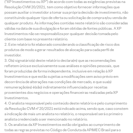
(“XP Investimentos ou XP”) de acordo com todas as exigências previstas na
Resolução CVM 20/2021, tem como objetivo fornecer informações que
possam auxiliar o investidor a tomar sua própria decisão de investimento, não
constituindo qualquer tipo de oferta ou solicitação de compra e/ou venda de
qualquer produto. As informações contidas neste relatório são consideradas
válidas na data de sua divulgação e foram obtidas de fontes públicas. A XP
Investimentos não se responsabiliza por qualquer decisão tomada pelo
cliente com base no presente relatório.
Este relatório foi elaborado considerando a classificação de risco dos
produtos de modo a gerar resultados de alocação para cada perfil de
investidor.
O(s) signatário(s) deste relatório declara(m) que as recomendações
refletem única e exclusivamente suas análises e opiniões pessoais, que
foram produzidas de forma independente, inclusive em relação à XP
Investimentos e que estão sujeitas a modificações sem aviso prévio em
decorrência de alterações nas condições de mercado, e que sua(s)
remuneração(es) é(são) indiretamente influenciada por receitas
provenientes dos negócios e operações financeiras realizadas pela XP
Investimentos.
O analista responsável pelo conteúdo deste relatório e pelo cumprimento
da Resolução CVM nº 20/2021 está indicado acima, sendo que, caso constem
a indicação de mais um analista no relatório, o responsável será o primeiro
analista credenciado a ser mencionado no relatório.
Os analistas da XP Investimentos estão obrigados ao cumprimento de
todas as regras previstas no Código de Conduta da APIMEC Brasil para o