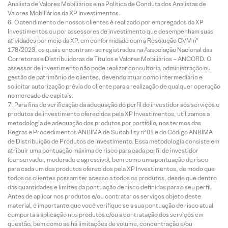
Analista de Valores Mobiliários e na Política de Conduta dos Analistas de
Valores Mobiliários da XP Investimentos.
O atendimento de nossos clientes é realizado por empregados da XP
Investimentos ou por assessores de investimento que desempenham suas
atividades por meio da XP, em conformidade com a Resolução CVM nº
178/2023, os quais encontram-se registrados na Associação Nacional das
Corretoras e Distribuidoras de Títulos e Valores Mobiliários – ANCORD. O
assessor de investimento não pode realizar consultoria, administração ou
gestão de patrimônio de clientes, devendo atuar como intermediário e
solicitar autorização prévia do cliente para a realização de qualquer operação
no mercado de capitais.
Para fins de verificação da adequação do perfil do investidor aos serviços e
produtos de investimento oferecidos pela XP Investimentos, utilizamos a
metodologia de adequação dos produtos por portfólio, nos termos das
Regras e Procedimentos ANBIMA de Suitability nº 01 e do Código ANBIMA
de Distribuição de Produtos de Investimento. Essa metodologia consiste em
atribuir uma pontuação máxima de risco para cada perfil de investidor
(conservador, moderado e agressivo), bem como uma pontuação de risco
para cada um dos produtos oferecidos pela XP Investimentos, de modo que
todos os clientes possam ter acesso a todos os produtos, desde que dentro
das quantidades e limites da pontuação de risco definidas para o seu perfil.
Antes de aplicar nos produtos e/ou contratar os serviços objeto deste
material, é importante que você verifique se a sua pontuação de risco atual
comporta a aplicação nos produtos e/ou a contratação dos serviços em
questão, bem como se há limitações de volume, concentração e/ou