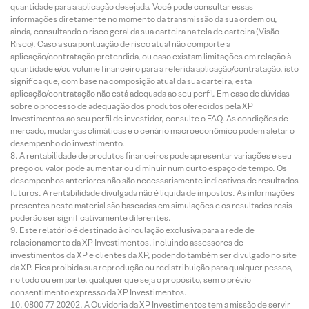
quantidade para a aplicação desejada. Você pode consultar essas
informações diretamente no momento da transmissão da sua ordem ou,
ainda, consultando o risco geral da sua carteira na tela de carteira (Visão
Risco). Caso a sua pontuação de risco atual não comporte a
aplicação/contratação pretendida, ou caso existam limitações em relação à
quantidade e/ou volume financeiro para a referida aplicação/contratação, isto
significa que, com base na composição atual da sua carteira, esta
aplicação/contratação não está adequada ao seu perfil. Em caso de dúvidas
sobre o processo de adequação dos produtos oferecidos pela XP
Investimentos ao seu perfil de investidor, consulte o FAQ. As condições de
mercado, mudanças climáticas e o cenário macroeconômico podem afetar o
desempenho do investimento.
A rentabilidade de produtos financeiros pode apresentar variações e seu
preço ou valor pode aumentar ou diminuir num curto espaço de tempo. Os
desempenhos anteriores não são necessariamente indicativos de resultados
futuros. A rentabilidade divulgada não é líquida de impostos. As informações
presentes neste material são baseadas em simulações e os resultados reais
poderão ser significativamente diferentes.
Este relatório é destinado à circulação exclusiva para a rede de
relacionamento da XP Investimentos, incluindo assessores de
investimentos da XP e clientes da XP, podendo também ser divulgado no site
da XP. Fica proibida sua reprodução ou redistribuição para qualquer pessoa,
no todo ou em parte, qualquer que seja o propósito, sem o prévio
consentimento expresso da XP Investimentos.
0800 77 20202. A Ouvidoria da XP Investimentos tem a missão de servir