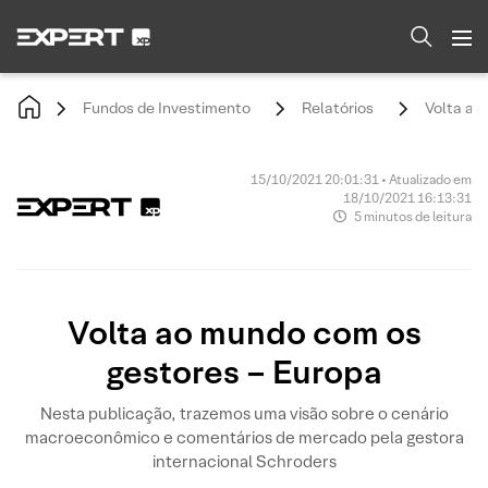
Fundos de Investimento
Relatórios
Volta ao
15/10/2021 20:01:31 • Atualizado em
18/10/2021 16:13:31
5 minutos de leitura
Volta ao mundo com os
gestores – Europa
Nesta publicação, trazemos uma visão sobre o cenário
macroeconômico e comentários de mercado pela gestora
internacional Schroders