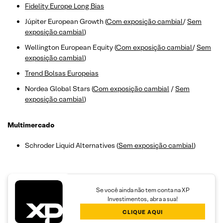
Fidelity Europe Long Bias
Júpiter European Growth (
Com exposição cambial
/
Sem
exposição cambial
)
Wellington European Equity (
Com exposição cambial
/
Sem
exposição cambial
)
Trend Bolsas Europeias
Nordea Global Stars (
Com exposição cambial
/
Sem
exposição cambial
)
Multimercado
Schroder Liquid Alternatives (
Sem exposição cambial
)
Se você ainda não tem conta na XP
Investimentos, abra a sua!
CLIQUE AQUI