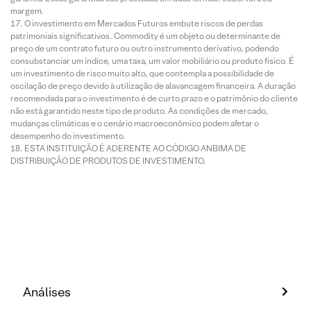
margem.
O investimento em Mercados Futuros embute riscos de perdas
patrimoniais significativos. Commodity é um objeto ou determinante de
preço de um contrato futuro ou outro instrumento derivativo, podendo
consubstanciar um índice, uma taxa, um valor mobiliário ou produto físico. É
um investimento de risco muito alto, que contempla a possibilidade de
oscilação de preço devido à utilização de alavancagem financeira. A duração
recomendada para o investimento é de curto prazo e o patrimônio do cliente
não está garantido neste tipo de produto. As condições de mercado,
mudanças climáticas e o cenário macroeconômico podem afetar o
desempenho do investimento.
ESTA INSTITUIÇÃO É ADERENTE AO CÓDIGO ANBIMA DE
DISTRIBUIÇÃO DE PRODUTOS DE INVESTIMENTO.
Análises