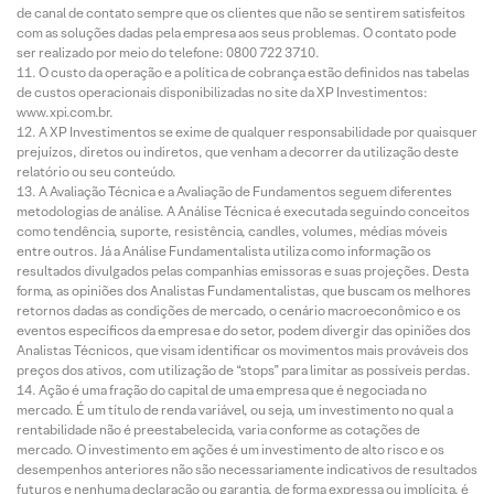
de canal de contato sempre que os clientes que não se sentirem satisfeitos
com as soluções dadas pela empresa aos seus problemas. O contato pode
ser realizado por meio do telefone: 0800 722 3710.
O custo da operação e a política de cobrança estão definidos nas tabelas
de custos operacionais disponibilizadas no site da XP Investimentos:
www.xpi.com.br.
A XP Investimentos se exime de qualquer responsabilidade por quaisquer
prejuízos, diretos ou indiretos, que venham a decorrer da utilização deste
relatório ou seu conteúdo.
A Avaliação Técnica e a Avaliação de Fundamentos seguem diferentes
metodologias de análise. A Análise Técnica é executada seguindo conceitos
como tendência, suporte, resistência, candles, volumes, médias móveis
entre outros. Já a Análise Fundamentalista utiliza como informação os
resultados divulgados pelas companhias emissoras e suas projeções. Desta
forma, as opiniões dos Analistas Fundamentalistas, que buscam os melhores
retornos dadas as condições de mercado, o cenário macroeconômico e os
eventos específicos da empresa e do setor, podem divergir das opiniões dos
Analistas Técnicos, que visam identificar os movimentos mais prováveis dos
preços dos ativos, com utilização de “stops” para limitar as possíveis perdas.
Ação é uma fração do capital de uma empresa que é negociada no
mercado. É um título de renda variável, ou seja, um investimento no qual a
rentabilidade não é preestabelecida, varia conforme as cotações de
mercado. O investimento em ações é um investimento de alto risco e os
desempenhos anteriores não são necessariamente indicativos de resultados
futuros e nenhuma declaração ou garantia, de forma expressa ou implícita, é