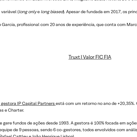
variável (
long only
e
long biased
). Apesar de fundada em 2017, os princ
o Garcia, profissional com 20 anos de experiência, que conta com Marc
Truxt I Valor FIC FIA
gestora IP Capital Partners
está com um retorno no ano de +20,35%. 
s e Charter.
l e gere fundos de ações desde 1993. A gestora é 100% focada em açõe
 equipe de 9 pessoas, sendo 6 co-gestores, todos envolvidos com anál
Rafael Cattley e João Henrique Lisboa).