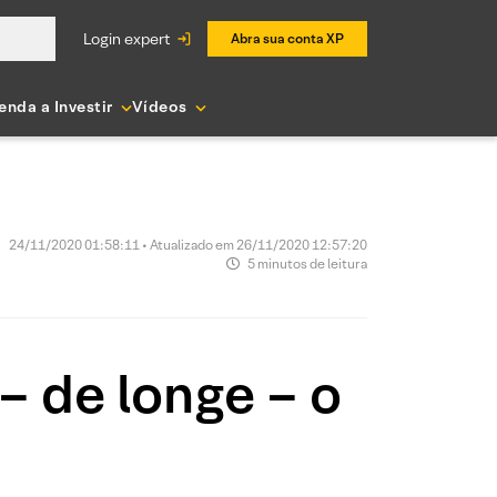
login expert
Abra sua conta XP
enda a Investir
Vídeos
24/11/2020 01:58:11 • Atualizado em 26/11/2020 12:57:20
5 minutos de leitura
– de longe – o