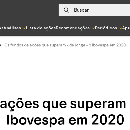
Buscar
os
Análises
Lista de ações
Recomendações
Periódicos
Apr
Os fundos de ações que superam - de longe - o Ibovespa em 2020
ações que superam 
Ibovespa em 2020