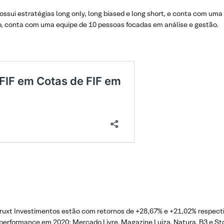
ossui estratégias long only, long biased e long short, e conta com um
o, conta com uma equipe de 10 pessoas focadas em análise e gestão.
a Truxt Investimentos estão com retornos de +28,67% e +21,02% resp
performance em 2020: Mercado Livre, Magazine Luiza, Natura, B3 e St