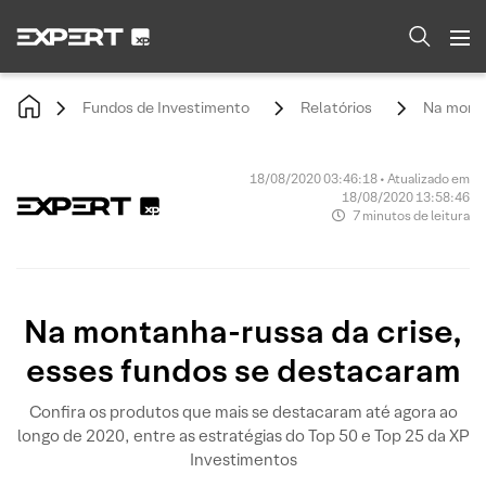
Fundos de Investimento
Relatórios
Na monta
18/08/2020 03:46:18 • Atualizado em
18/08/2020 13:58:46
7 minutos de leitura
Na montanha-russa da crise,
esses fundos se destacaram
Confira os produtos que mais se destacaram até agora ao
longo de 2020, entre as estratégias do Top 50 e Top 25 da XP
Investimentos