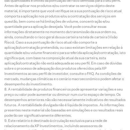
das quantidades e limites da pontuação de risco definidas para o seu perfil.
Antes de aplicar nos produtos e/ou contratar os serviços objeto deste
material, é importante que você verifique se a sua pontuação de risco atual
comporta a aplicação nos produtos e/ou a contratação dos serviços em
questão, bem como se há limitações de volume, concentração e/ou
quantidade para a aplicação desejada. Você pode consultar essas
informações diretamente no momento da transmissão da sua ordem ou,
ainda, consultando o risco geral da sua carteira na tela de carteira (Visão
Risco). Caso a sua pontuação de risco atual não comporte a
aplicação/contratação pretendida, ou caso existam limitações em relação à
quantidade e/ou volume financeiro para a referida aplicação/contratação, isto
significa que, com base na composição atual da sua carteira, esta
aplicação/contratação não está adequada ao seu perfil. Em caso de dúvidas
sobre o processo de adequação dos produtos oferecidos pela XP
Investimentos ao seu perfil de investidor, consulte o FAQ. As condições de
mercado, mudanças climáticas e o cenário macroeconômico podem afetar o
desempenho do investimento.
A rentabilidade de produtos financeiros pode apresentar variações e seu
preço ou valor pode aumentar ou diminuir num curto espaço de tempo. Os
desempenhos anteriores não são necessariamente indicativos de resultados
futuros. A rentabilidade divulgada não é líquida de impostos. As informações
presentes neste material são baseadas em simulações e os resultados reais
poderão ser significativamente diferentes.
Este relatório é destinado à circulação exclusiva para a rede de
relacionamento da XP Investimentos, incluindo assessores de