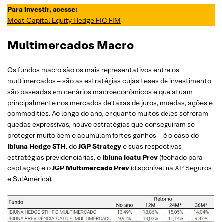
Para investir, acesse:
Moat Capital Equity Hedge FIC FIM
Multimercados Macro
Os fundos macro são os mais representativos entre os
multimercados – são as estratégias cujas teses de investimento
são baseadas em cenários macroeconômicos e que atuam
principalmente nos mercados de taxas de juros, moedas, ações e
commodities. Ao longo do ano, enquanto muitos deles sofreram
quedas expressivas, houve estratégias que conseguiram se
proteger muito bem e acumulam fortes ganhos – é o caso do
Ibiuna Hedge STH
, do
JGP Strategy
e suas respectivas
estratégias previdenciárias, o
Ibiuna Icatu Prev
(fechado para
captação) e o
JGP Multimercado Prev
(disponível na XP Seguros
e SulAmérica).