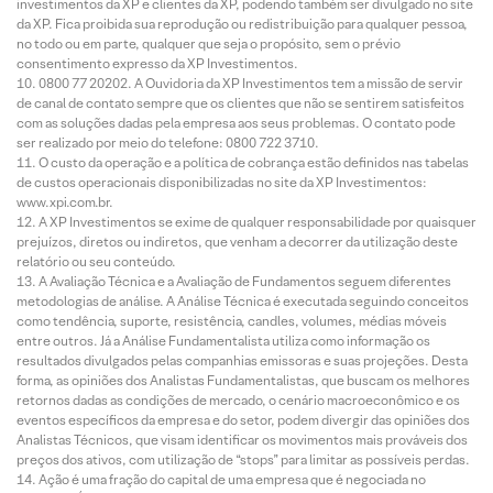
investimentos da XP e clientes da XP, podendo também ser divulgado no site
da XP. Fica proibida sua reprodução ou redistribuição para qualquer pessoa,
no todo ou em parte, qualquer que seja o propósito, sem o prévio
consentimento expresso da XP Investimentos.
0800 77 20202. A Ouvidoria da XP Investimentos tem a missão de servir
de canal de contato sempre que os clientes que não se sentirem satisfeitos
com as soluções dadas pela empresa aos seus problemas. O contato pode
ser realizado por meio do telefone: 0800 722 3710.
O custo da operação e a política de cobrança estão definidos nas tabelas
de custos operacionais disponibilizadas no site da XP Investimentos:
www.xpi.com.br.
A XP Investimentos se exime de qualquer responsabilidade por quaisquer
prejuízos, diretos ou indiretos, que venham a decorrer da utilização deste
relatório ou seu conteúdo.
A Avaliação Técnica e a Avaliação de Fundamentos seguem diferentes
metodologias de análise. A Análise Técnica é executada seguindo conceitos
como tendência, suporte, resistência, candles, volumes, médias móveis
entre outros. Já a Análise Fundamentalista utiliza como informação os
resultados divulgados pelas companhias emissoras e suas projeções. Desta
forma, as opiniões dos Analistas Fundamentalistas, que buscam os melhores
retornos dadas as condições de mercado, o cenário macroeconômico e os
eventos específicos da empresa e do setor, podem divergir das opiniões dos
Analistas Técnicos, que visam identificar os movimentos mais prováveis dos
preços dos ativos, com utilização de “stops” para limitar as possíveis perdas.
Ação é uma fração do capital de uma empresa que é negociada no