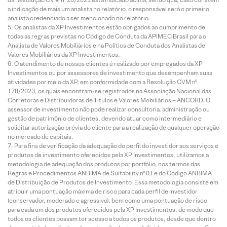
a indicação de mais um analista no relatório, o responsável será o primeiro
analista credenciado a ser mencionado no relatório.
Os analistas da XP Investimentos estão obrigados ao cumprimento de
todas as regras previstas no Código de Conduta da APIMEC Brasil para o
Analista de Valores Mobiliários e na Política de Conduta dos Analistas de
Valores Mobiliários da XP Investimentos.
O atendimento de nossos clientes é realizado por empregados da XP
Investimentos ou por assessores de investimento que desempenham suas
atividades por meio da XP, em conformidade com a Resolução CVM nº
178/2023, os quais encontram-se registrados na Associação Nacional das
Corretoras e Distribuidoras de Títulos e Valores Mobiliários – ANCORD. O
assessor de investimento não pode realizar consultoria, administração ou
gestão de patrimônio de clientes, devendo atuar como intermediário e
solicitar autorização prévia do cliente para a realização de qualquer operação
no mercado de capitais.
Para fins de verificação da adequação do perfil do investidor aos serviços e
produtos de investimento oferecidos pela XP Investimentos, utilizamos a
metodologia de adequação dos produtos por portfólio, nos termos das
Regras e Procedimentos ANBIMA de Suitability nº 01 e do Código ANBIMA
de Distribuição de Produtos de Investimento. Essa metodologia consiste em
atribuir uma pontuação máxima de risco para cada perfil de investidor
(conservador, moderado e agressivo), bem como uma pontuação de risco
para cada um dos produtos oferecidos pela XP Investimentos, de modo que
todos os clientes possam ter acesso a todos os produtos, desde que dentro