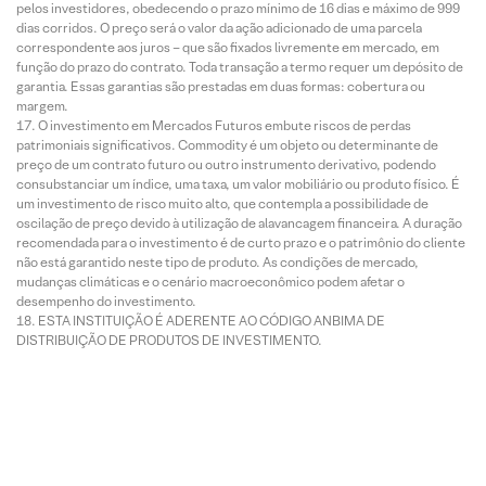
pelos investidores, obedecendo o prazo mínimo de 16 dias e máximo de 999
dias corridos. O preço será o valor da ação adicionado de uma parcela
correspondente aos juros – que são fixados livremente em mercado, em
função do prazo do contrato. Toda transação a termo requer um depósito de
garantia. Essas garantias são prestadas em duas formas: cobertura ou
margem.
O investimento em Mercados Futuros embute riscos de perdas
patrimoniais significativos. Commodity é um objeto ou determinante de
preço de um contrato futuro ou outro instrumento derivativo, podendo
consubstanciar um índice, uma taxa, um valor mobiliário ou produto físico. É
um investimento de risco muito alto, que contempla a possibilidade de
oscilação de preço devido à utilização de alavancagem financeira. A duração
recomendada para o investimento é de curto prazo e o patrimônio do cliente
não está garantido neste tipo de produto. As condições de mercado,
mudanças climáticas e o cenário macroeconômico podem afetar o
desempenho do investimento.
ESTA INSTITUIÇÃO É ADERENTE AO CÓDIGO ANBIMA DE
DISTRIBUIÇÃO DE PRODUTOS DE INVESTIMENTO.