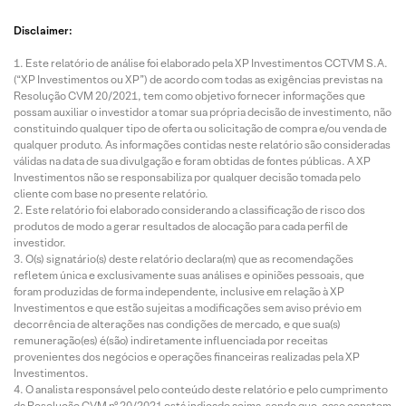
Disclaimer:
Este relatório de análise foi elaborado pela XP Investimentos CCTVM S.A.
(“XP Investimentos ou XP”) de acordo com todas as exigências previstas na
Resolução CVM 20/2021, tem como objetivo fornecer informações que
possam auxiliar o investidor a tomar sua própria decisão de investimento, não
constituindo qualquer tipo de oferta ou solicitação de compra e/ou venda de
qualquer produto. As informações contidas neste relatório são consideradas
válidas na data de sua divulgação e foram obtidas de fontes públicas. A XP
Investimentos não se responsabiliza por qualquer decisão tomada pelo
cliente com base no presente relatório.
Este relatório foi elaborado considerando a classificação de risco dos
produtos de modo a gerar resultados de alocação para cada perfil de
investidor.
O(s) signatário(s) deste relatório declara(m) que as recomendações
refletem única e exclusivamente suas análises e opiniões pessoais, que
foram produzidas de forma independente, inclusive em relação à XP
Investimentos e que estão sujeitas a modificações sem aviso prévio em
decorrência de alterações nas condições de mercado, e que sua(s)
remuneração(es) é(são) indiretamente influenciada por receitas
provenientes dos negócios e operações financeiras realizadas pela XP
Investimentos.
O analista responsável pelo conteúdo deste relatório e pelo cumprimento
da Resolução CVM nº 20/2021 está indicado acima, sendo que, caso constem