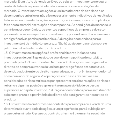
mercado. É um título de renda variável, ou seja, um investimento no qual a
rentabilidade não é preestabelecida, varia conforme as cotações de
mercado. O investimento em ações é um investimento de alto risco e os
desempenhos anteriores não são necessariamente indicativos de resultados
futuros e nenhuma declaração ou garantia, de forma expressa ou implícita, é
feita neste material em relação a desempenhos. As condições de mercado, o
cenário macroeconômico, os eventos específicos da empresa e do setor
podem afetar o desempenho do investimento, podendo resultar até mesmo
em significativas perdas patrimoniais. A duração recomendada para o
investimento é de médio-longo prazo. Não há quaisquer garantias sobre o
patrimônio do cliente neste tipo de produto.
O investimento em opções é preferencialmente indicado para
investidores de perfil agressivo, de acordo com a política de suitability
praticada pela XP Investimentos. No mercado de opções, são negociados
direitos de compra ou venda de um bem por preço fixado em data futura,
devendo o adquirente do direito negociado pagar um prêmio ao vendedor tal
como num acordo seguro. As operações com esses derivativos são
consideradas de risco muito alto por apresentarem altas relações de risco e
retorno e algumas posições apresentarem a possibilidade de perdas
superiores ao capital investido. A duração recomendada para o investimento
é de curto prazo e o patrimônio do cliente não está garantido neste tipo de
produto.
O investimento em termos são contratos para compra ou a venda de uma
determinada quantidade de ações, a um preço fixado, para liquidação em
prazo determinado. O prazo do contrato a Termo é livremente escolhido