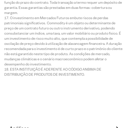
função do prazo do contrato. Toda transação a termo requer um depósito de
garantia. Essas garantias são prestadas em duas formas: cobertura ou
margem.
O investimento em Mercados Futuros embute riscos de perdas
patrimoniais significativos. Commodity é um objeto ou determinante de
preço de um contrato futuro ou outro instrumento derivativo, podendo
consubstanciar um índice, uma taxa, um valor mobiliário ou produto físico. É
um investimento de risco muito alto, que contempla a possibilidade de
oscilação de preço devido à utilização de alavancagem financeira. A duração
recomendada para o investimento é de curto prazo e o patrimônio do cliente
não está garantido neste tipo de produto. As condições de mercado,
mudanças climáticas e o cenário macroeconômico podem afetar o
desempenho do investimento.
ESTA INSTITUIÇÃO É ADERENTE AO CÓDIGO ANBIMA DE
DISTRIBUIÇÃO DE PRODUTOS DE INVESTIMENTO.