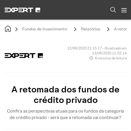
Fundos de Investimento
Relatórios
A retoma
12/06/2020 21:15:17 • Atualizado em
13/06/2020 11:52:14
6 minutos de leitura
A retomada dos fundos de
crédito privado
Confira as perspectivas atuais para os fundos da categoria
de crédito privado - será que a retomada vai continuar?