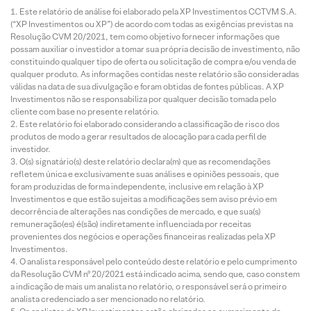
Este relatório de análise foi elaborado pela XP Investimentos CCTVM S.A.
(“XP Investimentos ou XP”) de acordo com todas as exigências previstas na
Resolução CVM 20/2021, tem como objetivo fornecer informações que
possam auxiliar o investidor a tomar sua própria decisão de investimento, não
constituindo qualquer tipo de oferta ou solicitação de compra e/ou venda de
qualquer produto. As informações contidas neste relatório são consideradas
válidas na data de sua divulgação e foram obtidas de fontes públicas. A XP
Investimentos não se responsabiliza por qualquer decisão tomada pelo
cliente com base no presente relatório.
Este relatório foi elaborado considerando a classificação de risco dos
produtos de modo a gerar resultados de alocação para cada perfil de
investidor.
O(s) signatário(s) deste relatório declara(m) que as recomendações
refletem única e exclusivamente suas análises e opiniões pessoais, que
foram produzidas de forma independente, inclusive em relação à XP
Investimentos e que estão sujeitas a modificações sem aviso prévio em
decorrência de alterações nas condições de mercado, e que sua(s)
remuneração(es) é(são) indiretamente influenciada por receitas
provenientes dos negócios e operações financeiras realizadas pela XP
Investimentos.
O analista responsável pelo conteúdo deste relatório e pelo cumprimento
da Resolução CVM nº 20/2021 está indicado acima, sendo que, caso constem
a indicação de mais um analista no relatório, o responsável será o primeiro
analista credenciado a ser mencionado no relatório.