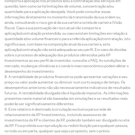
comporta a aplicação nos produtos e/ou a contratação dos serviços em
questão, bem como se há limitações de volume, concentração e/ou
quantidade para a aplicação desejada. Você pode consultar essas
informações diretamente no momento da transmissão da sua ordem ou,
ainda, consultando o risco geral da sua carteira na tela de carteira (Visão
Risco). Caso a sua pontuação de risco atual não comporte a
aplicação/contratação pretendida, ou caso existam limitações em relação à
quantidade e/ou volume financeiro para a referida aplicação/contratação, isto
significa que, com base na composição atual da sua carteira, esta
aplicação/contratação não está adequada ao seu perfil. Em caso de dúvidas
sobre o processo de adequação dos produtos oferecidos pela XP
Investimentos ao seu perfil de investidor, consulte o FAQ. As condições de
mercado, mudanças climáticas e o cenário macroeconômico podem afetar o
desempenho do investimento.
A rentabilidade de produtos financeiros pode apresentar variações e seu
preço ou valor pode aumentar ou diminuir num curto espaço de tempo. Os
desempenhos anteriores não são necessariamente indicativos de resultados
futuros. A rentabilidade divulgada não é líquida de impostos. As informações
presentes neste material são baseadas em simulações e os resultados reais
poderão ser significativamente diferentes.
Este relatório é destinado à circulação exclusiva para a rede de
relacionamento da XP Investimentos, incluindo assessores de
investimentos da XP e clientes da XP, podendo também ser divulgado no site
da XP. Fica proibida sua reprodução ou redistribuição para qualquer pessoa,
no todo ou em parte, qualquer que seja o propósito, sem o prévio