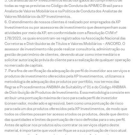
Os analistas da XP Investimentos estão obrigados ao cumprimento de
todas as regras previstas no Código de Conduta da APIMEC Brasil para o
Analista de Valores Mobiliários e na Política de Conduta dos Analistas de
Valores Mobiliários da XP Investimentos.
O atendimento de nossos clientes é realizado por empregados da XP
Investimentos ou por assessores de investimento que desempenham suas
atividades por meio da XP, em conformidade com a Resolução CVM nº
178/2023, os quais encontram-se registrados na Associação Nacional das
Corretoras e Distribuidoras de Títulos e Valores Mobiliários – ANCORD. O
assessor de investimento não pode realizar consultoria, administração ou
gestão de patrimônio de clientes, devendo atuar como intermediário e
solicitar autorização prévia do cliente para a realização de qualquer operação
no mercado de capitais.
Para fins de verificação da adequação do perfil do investidor aos serviços e
produtos de investimento oferecidos pela XP Investimentos, utilizamos a
metodologia de adequação dos produtos por portfólio, nos termos das
Regras e Procedimentos ANBIMA de Suitability nº 01 e do Código ANBIMA
de Distribuição de Produtos de Investimento. Essa metodologia consiste em
atribuir uma pontuação máxima de risco para cada perfil de investidor
(conservador, moderado e agressivo), bem como uma pontuação de risco
para cada um dos produtos oferecidos pela XP Investimentos, de modo que
todos os clientes possam ter acesso a todos os produtos, desde que dentro
das quantidades e limites da pontuação de risco definidas para o seu perfil.
Antes de aplicar nos produtos e/ou contratar os serviços objeto deste
material, é importante que você verifique se a sua pontuação de risco atual