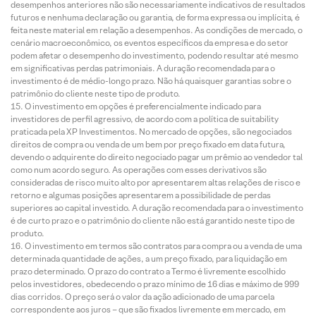
desempenhos anteriores não são necessariamente indicativos de resultados
futuros e nenhuma declaração ou garantia, de forma expressa ou implícita, é
feita neste material em relação a desempenhos. As condições de mercado, o
cenário macroeconômico, os eventos específicos da empresa e do setor
podem afetar o desempenho do investimento, podendo resultar até mesmo
em significativas perdas patrimoniais. A duração recomendada para o
investimento é de médio-longo prazo. Não há quaisquer garantias sobre o
patrimônio do cliente neste tipo de produto.
O investimento em opções é preferencialmente indicado para
investidores de perfil agressivo, de acordo com a política de suitability
praticada pela XP Investimentos. No mercado de opções, são negociados
direitos de compra ou venda de um bem por preço fixado em data futura,
devendo o adquirente do direito negociado pagar um prêmio ao vendedor tal
como num acordo seguro. As operações com esses derivativos são
consideradas de risco muito alto por apresentarem altas relações de risco e
retorno e algumas posições apresentarem a possibilidade de perdas
superiores ao capital investido. A duração recomendada para o investimento
é de curto prazo e o patrimônio do cliente não está garantido neste tipo de
produto.
O investimento em termos são contratos para compra ou a venda de uma
determinada quantidade de ações, a um preço fixado, para liquidação em
prazo determinado. O prazo do contrato a Termo é livremente escolhido
pelos investidores, obedecendo o prazo mínimo de 16 dias e máximo de 999
dias corridos. O preço será o valor da ação adicionado de uma parcela
correspondente aos juros – que são fixados livremente em mercado, em