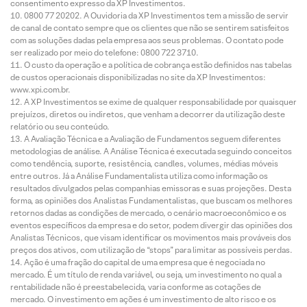
consentimento expresso da XP Investimentos.
0800 77 20202. A Ouvidoria da XP Investimentos tem a missão de servir
de canal de contato sempre que os clientes que não se sentirem satisfeitos
com as soluções dadas pela empresa aos seus problemas. O contato pode
ser realizado por meio do telefone: 0800 722 3710.
O custo da operação e a política de cobrança estão definidos nas tabelas
de custos operacionais disponibilizadas no site da XP Investimentos:
www.xpi.com.br.
A XP Investimentos se exime de qualquer responsabilidade por quaisquer
prejuízos, diretos ou indiretos, que venham a decorrer da utilização deste
relatório ou seu conteúdo.
A Avaliação Técnica e a Avaliação de Fundamentos seguem diferentes
metodologias de análise. A Análise Técnica é executada seguindo conceitos
como tendência, suporte, resistência, candles, volumes, médias móveis
entre outros. Já a Análise Fundamentalista utiliza como informação os
resultados divulgados pelas companhias emissoras e suas projeções. Desta
forma, as opiniões dos Analistas Fundamentalistas, que buscam os melhores
retornos dadas as condições de mercado, o cenário macroeconômico e os
eventos específicos da empresa e do setor, podem divergir das opiniões dos
Analistas Técnicos, que visam identificar os movimentos mais prováveis dos
preços dos ativos, com utilização de “stops” para limitar as possíveis perdas.
Ação é uma fração do capital de uma empresa que é negociada no
mercado. É um título de renda variável, ou seja, um investimento no qual a
rentabilidade não é preestabelecida, varia conforme as cotações de
mercado. O investimento em ações é um investimento de alto risco e os