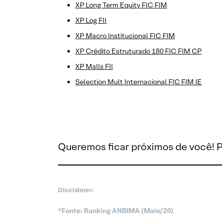
XP Long Term Equity FIC FIM
XP Log FII
XP Macro Institucional FIC FIM
XP Crédito Estruturado 180 FIC FIM CP
XP Malls FII
Selection Mult Internacional FIC FIM IE
Queremos ficar próximos de você! P
Disclaimer:
*Fonte: Ranking ANBIMA (Maio/20)