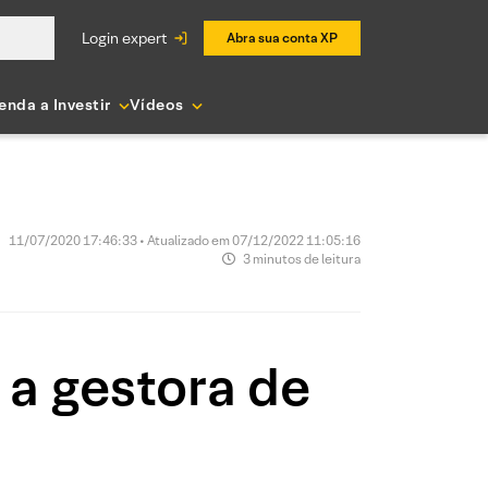
login expert
Abra sua conta XP
enda a Investir
Vídeos
11/07/2020 17:46:33 • Atualizado em 07/12/2022 11:05:16
3 minutos de leitura
a gestora de