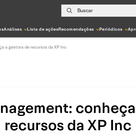
Buscar
os
Análises
Lista de ações
Recomendações
Periódicos
Apr
 a gestora de recursos da XP Inc
nagement: conheça 
recursos da XP Inc