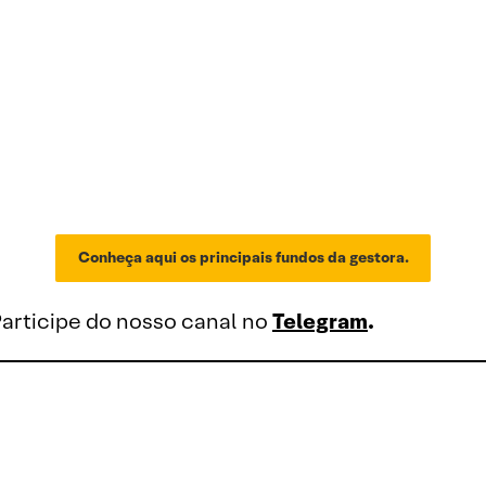
Conheça aqui os principais fundos da gestora.
articipe do nosso canal no
Telegram
.