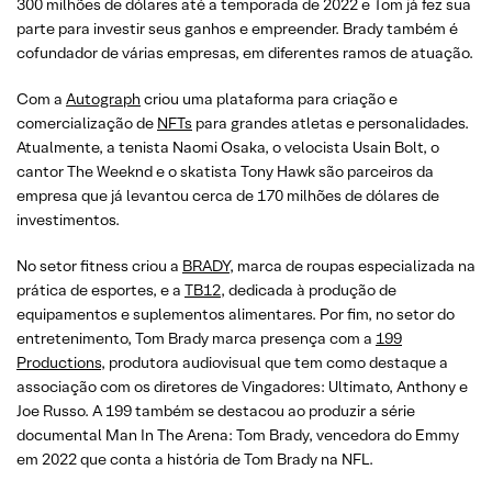
300 milhões de dólares até a temporada de 2022 e Tom já fez sua
parte para investir seus ganhos e empreender. Brady também é
cofundador de várias empresas, em diferentes ramos de atuação.
Com a
Autograph
criou uma plataforma para criação e
comercialização de
NFTs
para grandes atletas e personalidades.
Atualmente, a tenista Naomi Osaka, o velocista Usain Bolt, o
cantor The Weeknd e o skatista Tony Hawk são parceiros da
empresa que já levantou cerca de 170 milhões de dólares de
investimentos.
No setor fitness criou a
BRADY
, marca de roupas especializada na
prática de esportes, e a
TB12
, dedicada à produção de
equipamentos e suplementos alimentares. Por fim, no setor do
entretenimento, Tom Brady marca presença com a
199
Productions
, produtora audiovisual que tem como destaque a
associação com os diretores de Vingadores: Ultimato, Anthony e
Joe Russo. A 199 também se destacou ao produzir a série
documental Man In The Arena: Tom Brady, vencedora do Emmy
em 2022 que conta a história de Tom Brady na NFL.