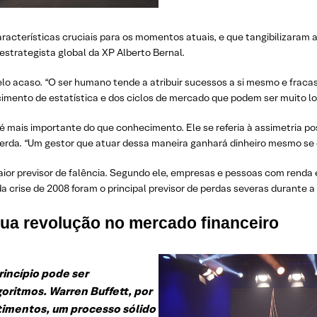
aracterísticas cruciais para os momentos atuais, e que tangibilizaram
strategista global da XP Alberto Bernal.
elo acaso. “O ser humano tende a atribuir sucessos a si mesmo e frac
cimento de estatística e dos ciclos de mercado que podem ser muito lo
mais importante do que conhecimento. Ele se referia à assimetria posi
perda. “Um gestor que atuar dessa maneira ganhará dinheiro mesmo se e
ior previsor de falência. Segundo ele, empresas e pessoas com renda e
a crise de 2008 foram o principal previsor de perdas severas durante a 
 sua revolução no mercado financeiro
rincípio pode ser
oritmos. Warren Buffett, por
timentos, um processo sólido