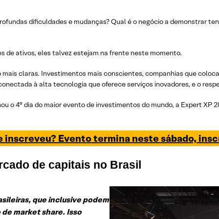
profundas dificuldades e mudanças? Qual é o negócio a demonstrar ten
ses de ativos, eles talvez estejam na frente neste momento.
rão mais claras. Investimentos mais conscientes, companhias que colo
onectada à alta tecnologia que oferece serviços inovadores, e o respe
 o 4° dia do maior evento de investimentos do mundo, a Expert XP 2020
e inscreveu? Evento termina neste sábado, insc
rcado de capitais no Brasil
asileiras, que inclusive podem
 de market share. Isso