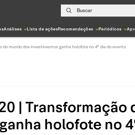
Buscar
os
Análises
Lista de ações
Recomendações
Periódicos
Apr
o do mundo dos investimentos ganha holofote no 4° dia do evento
20 | Transformação
ganha holofote no 4