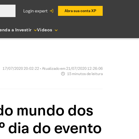
login expert
Abra sua conta XP
enda a Investir
Vídeos
17/07/2020 20:02:22 • Atualizado em 21/07/2020 12:26:06
15 minutos de leitura
 do mundo dos
° dia do evento