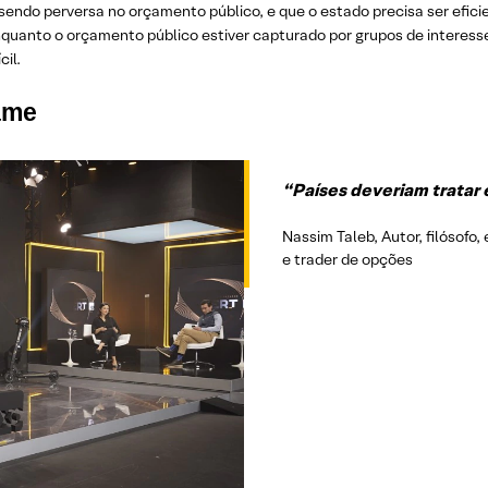
endo perversa no orçamento público, e que o estado precisa ser efici
enquanto o orçamento público estiver capturado por grupos de intere
cil.
game
“Países deveriam trata
Nassim Taleb, Autor, filósofo,
e trader de opções