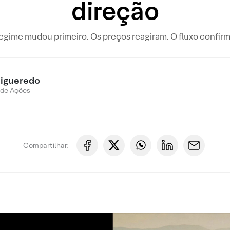
direção
egime mudou primeiro. Os preços reagiram. O fluxo confir
Figueredo
 de Ações
Compartilhar: