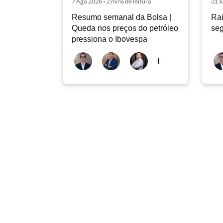
7 Ago 2026 • 2 mins de leitura
31 J
Resumo semanal da Bolsa |
Rai
Queda nos preços do petróleo
seg
pressiona o Ibovespa