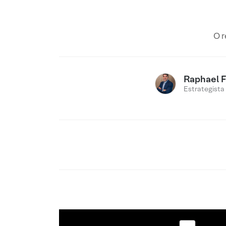
O r
Raphael 
Estrategista