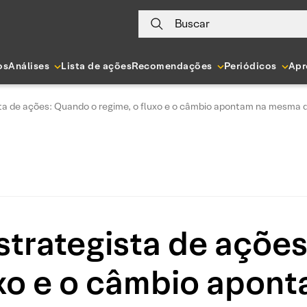
Buscar
os
Análises
Lista de ações
Recomendações
Periódicos
Apr
ta de ações: Quando o regime, o fluxo e o câmbio apontam na mesma 
strategista de açõe
uxo e o câmbio apo