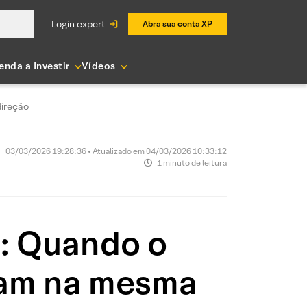
login expert
Abra sua conta XP
enda a Investir
Vídeos
direção
03/03/2026 19:28:36 • Atualizado em 04/03/2026 10:33:12
1 minuto de leitura
s: Quando o
ntam na mesma