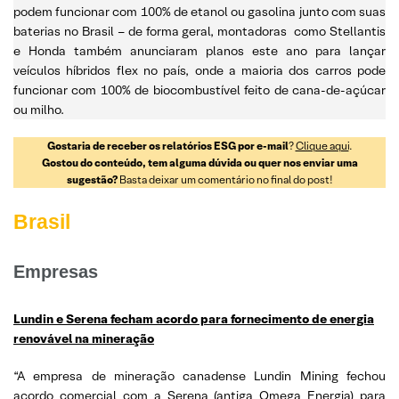
podem funcionar com 100% de etanol ou gasolina junto com suas
baterias no Brasil – de forma geral, montadoras como Stellantis
e Honda também anunciaram planos este ano para lançar
veículos híbridos flex no país, onde a maioria dos carros pode
funcionar com 100% de biocombustível feito de cana-de-açúcar
ou milho.
Gostaria de receber os relatórios ESG por e-mail
?
Clique aqui
.
Gostou do conteúdo, tem alguma dúvida ou quer nos enviar uma
sugestão?
Basta deixar um comentário no final do post!
Brasil
Empresas
Lundin e Serena fecham acordo para fornecimento de energia
renovável na mineração
“A empresa de mineração canadense Lundin Mining fechou
acordo comercial com a Serena (antiga Omega Energia) para