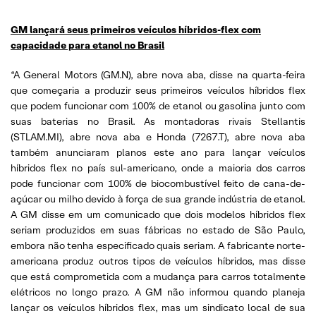
GM lançará seus primeiros veículos híbridos-flex com
capacidade para etanol no Brasil
“A General Motors (GM.N), abre nova aba, disse na quarta-feira
que começaria a produzir seus primeiros veículos híbridos flex
que podem funcionar com 100% de etanol ou gasolina junto com
suas baterias no Brasil. As montadoras rivais Stellantis
(STLAM.MI), abre nova aba e Honda (7267.T), abre nova aba
também anunciaram planos este ano para lançar veículos
híbridos flex no país sul-americano, onde a maioria dos carros
pode funcionar com 100% de biocombustível feito de cana-de-
açúcar ou milho devido à força de sua grande indústria de etanol.
A GM disse em um comunicado que dois modelos híbridos flex
seriam produzidos em suas fábricas no estado de São Paulo,
embora não tenha especificado quais seriam. A fabricante norte-
americana produz outros tipos de veículos híbridos, mas disse
que está comprometida com a mudança para carros totalmente
elétricos no longo prazo. A GM não informou quando planeja
lançar os veículos híbridos flex, mas um sindicato local de sua