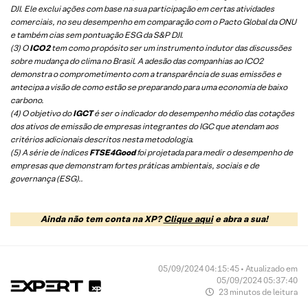
DJI. Ele exclui ações com base na sua participação em certas atividades
comerciais, no seu desempenho em comparação com o Pacto Global da ONU
e também cias sem pontuação ESG da S&P DJI.
(3) O
ICO2
tem como propósito ser um instrumento indutor das discussões
sobre mudança do clima no Brasil. A adesão das companhias ao ICO2
demonstra o comprometimento com a transparência de suas emissões e
antecipa a visão de como estão se preparando para uma economia de baixo
carbono.
(4) O objetivo do
IGCT
é ser o indicador do desempenho médio das cotações
dos ativos de emissão de empresas integrantes do IGC que atendam aos
critérios adicionais descritos nesta metodologia.
(5)
A série de índices
FTSE4Good
foi projetada para medir o desempenho de
empresas que demonstram fortes práticas ambientais, sociais e de
governança (ESG).
.
Ainda não tem conta na XP?
Clique aqui
e abra a sua!
05/09/2024 04:15:45 • Atualizado em
05/09/2024 05:37:40
23 minutos de leitura