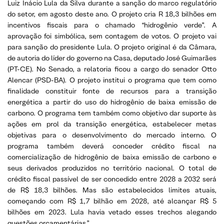
Luiz Inácio Lula da Silva durante a sanção do marco regulatório
do setor, em agosto deste ano. O projeto cria R 18,3 bilhões em
incentivos fiscais para o chamado “hidrogênio verde”. A
aprovação foi simbólica, sem contagem de votos. O projeto vai
para sanção do presidente Lula. O projeto original é da Câmara,
de autoria do líder do governo na Casa, deputado José Guimarães
(PT-CE). No Senado, a relatoria ficou a cargo do senador Otto
Alencar (PSD-BA). O projeto institui o programa que tem como
finalidade constituir fonte de recursos para a transição
energética a partir do uso do hidrogênio de baixa emissão de
carbono. O programa tem também como objetivo dar suporte às
ações em prol da transição energética, estabelecer metas
objetivas para o desenvolvimento do mercado interno. O
programa também deverá conceder crédito fiscal na
comercialização de hidrogênio de baixa emissão de carbono e
seus derivados produzidos no território nacional. O total de
crédito fiscal passível de ser concedido entre 2028 a 2032 será
de R$ 18,3 bilhões. Mas são estabelecidos limites atuais,
começando com R$ 1,7 bilhão em 2028, até alcançar R$ 5
bilhões em 2023. Lula havia vetado esses trechos alegando
questões orçamentárias.”