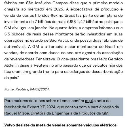
fábrica em São José dos Campos disse que o primeiro modelo
chegará ao mercado em 2025. A expectativa de produção e
venda de carros híbridos-flex no Brasil faz parte de um plano de
investimento de 7 bilhões de reais (US$ 1,42 bilhão) no país que a
GM divulgou em janeiro. Na quarta-feira, a empresa informou que
5,5 bilhões de reais desse montante serão investidos em suas
operações no estado de São Paulo, onde possui duas fábricas de
automóveis. A GM é a terceira maior montadora do Brasil em
vendas, de acordo com dados do ano até agosto da associação
de revendedores Fenabrave. O vice-presidente brasileiro Geraldo
Alckmin disse à Reuters no ano passado que os veículos híbridos
flex eram um grande trunfo para os esforços de descarbonização
do país.”
Fonte: Reuters; 04/09/2024
Para maiores detalhes sobre o tema, confira
aqui
a nota de
feedback da Expert XP 2024, que contou com a participação da
Raquel Mizoe, Diretora da Engenharia de Produtos da GM.
Volvo desiste da meta de vender somente veículos elétricos