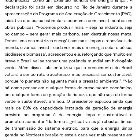
reconhecido “como um exemplo mundial em energia limpa”. A
declaração foi dada em discurso no Rio de Janeiro durante a
apresentação do Programa de Aceleração do Crescimento (PAC),
iniciativa que busca estimular a economia com investimentos em
obras públicas. “Podemos produzir mais – seja na indústria, seja
no campo – sem gerar mais carbono, sem destruir nossa mata.
Temos uma das matrizes energéticas mais limpas e renováveis do
mundo, e vamos investir cada vez mais em energia solar e eólica,
biodiesel e biomassa”, acrescentou ele, reforçando que “muito em
breve o Brasil vai se tornar uma potência mundial em hidrogênio
verde. Além disso, Lula enfatizou que o crescimento do Brasil
voltará a ser correto e acelerado, mas precisará ser sustentável,
porque “o planeta não aguenta mais a pressão ambiental”. “Não
há como pensar em qualquer forma de crescimento econômico,
em qualquer forma de geração de riqueza, que não seja de forma
verde e sustentável”, afirmou. O presidente explicou ainda que
mais de 80% da capacidade instalada de geração de energia
prevista no programa é de energia limpa e sustentável e
prometeu aumentar “de forma significativa as já robustas linhas
de transmissão do sistema elétrico, para que a energia limpa
gerada no Nordeste brasileiro esteja cada vez mais presente em