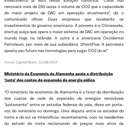
investimento já feito nessa solução climática. “Cada hub
removerá mais de 250 vezes o volume de CO2 que a capacidade
do maior projeto de DAC em operação atualmente”, diz o
comunicado oficial. Duas empresas que receberão os
investimentos do governo americano. A primeira é a Climeworks,
startup suíça que opera o maior sistema de DAC em operação no
mundo hoje, na Islândia. A outra é a americana Occidental
Petroleum, por meio de sua subisidiária 1PointFive. A petroleira
aposta seu futuro nas tecnologias para sugar CO2 do ar.”
Fonte: Capital Reset, 11/08/2023
Ministério da Economia da Alemanha apoia a distribuição
‘justa’ dos custos de expansão da energia eólica
“O ministério da economia da Alemanha é a favor da distribuição
dos custos de rede da expansão de energias renováveis
“justamente” entre os estados federais do país, disse um porta-
voz do ministério no domingo. Uma disputa entre os estados do
norte e do sul se intensificou recentemente, com os residentes
do estado do norte reclamando de preços mais altos da