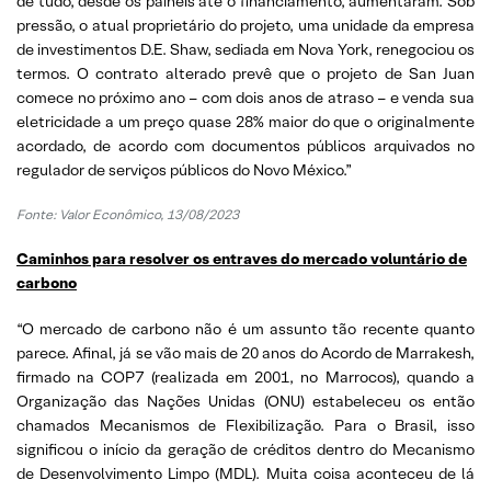
de tudo, desde os painéis até o financiamento, aumentaram. Sob
pressão, o atual proprietário do projeto, uma unidade da empresa
de investimentos D.E. Shaw, sediada em Nova York, renegociou os
termos. O contrato alterado prevê que o projeto de San Juan
comece no próximo ano – com dois anos de atraso – e venda sua
eletricidade a um preço quase 28% maior do que o originalmente
acordado, de acordo com documentos públicos arquivados no
regulador de serviços públicos do Novo México.”
Fonte:
Valor Econômico, 13/08/2023
Caminhos para resolver os entraves do mercado voluntário de
carbono
“O mercado de carbono não é um assunto tão recente quanto
parece. Afinal, já se vão mais de 20 anos do Acordo de Marrakesh,
firmado na COP7 (realizada em 2001, no Marrocos), quando a
Organização das Nações Unidas (ONU) estabeleceu os então
chamados Mecanismos de Flexibilização. Para o Brasil, isso
significou o início da geração de créditos dentro do Mecanismo
de Desenvolvimento Limpo (MDL). Muita coisa aconteceu de lá