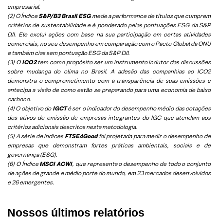
empresarial.
(2) O Índice
S&P/B3 Brasil ESG
mede a performance de títulos que cumprem
critérios de sustentabilidade e é ponderado pelas pontuações ESG da S&P
DJI. Ele exclui ações com base na sua participação em certas atividades
comerciais, no seu desempenho em comparação com o Pacto Global da ONU
e também cias sem pontuação ESG da S&P DJI.
(3) O
ICO2
tem como propósito ser um instrumento indutor das discussões
sobre mudança do clima no Brasil. A adesão das companhias ao ICO2
demonstra o comprometimento com a transparência de suas emissões e
antecipa a visão de como estão se preparando para uma economia de baixo
carbono.
(4) O objetivo do
IGCT
é ser o indicador do desempenho médio das cotações
dos ativos de emissão de empresas integrantes do IGC que atendam aos
critérios adicionais descritos nesta metodologia.
(5)
A série de índices
FTSE4Good
foi projetada para medir o desempenho de
empresas que demonstram fortes práticas ambientais, sociais e de
governança (ESG).
(6)
O Índice
MSCI ACWI
, que representa o desempenho de todo o conjunto
de ações de grande e médio porte do mundo, em 23 mercados desenvolvidos
e 26 emergentes.
Nossos últimos relatórios