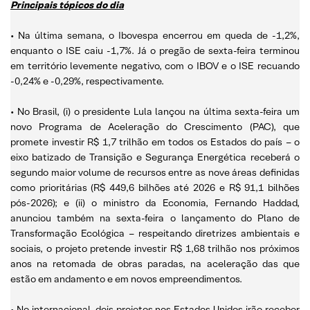
Principais tópicos do dia
• Na última semana, o Ibovespa encerrou em queda de -1,2%,
enquanto o ISE caiu -1,7%. Já o pregão de sexta-feira terminou
em território levemente negativo, com o IBOV e o ISE recuando
-0,24% e -0,29%, respectivamente.
• No Brasil, (i) o presidente Lula lançou na última sexta-feira um
novo Programa de Aceleração do Crescimento (PAC), que
promete investir R$ 1,7 trilhão em todos os Estados do país – o
eixo batizado de Transição e Segurança Energética receberá o
segundo maior volume de recursos entre as nove áreas definidas
como prioritárias (R$ 449,6 bilhões até 2026 e R$ 91,1 bilhões
pós-2026); e (ii) o ministro da Economia, Fernando Haddad,
anunciou também na sexta-feira o lançamento do Plano de
Transformação Ecológica – respeitando diretrizes ambientais e
sociais, o projeto pretende investir R$ 1,68 trilhão nos próximos
anos na retomada de obras paradas, na aceleração das que
estão em andamento e em novos empreendimentos.
• No internacional, dois projetos nos Estados Unidos irão receber