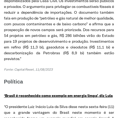
disponibilizados pela Casa Civil. Os investimentos serão públicos
e privados. O argumento para privilegiar os combustíveis fósseis é
reduzir a dependência de importações. O documento também
fala em produção de “petróleo e gás natural de melhor qualidade,
com poucos contaminantes e de baixo carbono” e afirma que a
prospecção de novos campos será priorizada. Dos recursos para
54 projetos em petróleo e gás, R$ 286 bilhões virão do Estado
para 19 projetos de desenvolvimento e produção. Investimentos
em refino (R$ 11,3 bi), gasodutos e oleodutos (R$ 11,1 bi) e
descarbonização da Petrobras (R$ 8,9 bi) também estão
previstos.”
Fonte:
Capital Reset, 11/08/2023
Política
‘Brasil é reconhecido como exemplo em energia limpa’, diz Lula
“O presidente Luiz Inácio Lula da Silva disse nesta sexta-feira (11)
que a grande vantagem do Brasil neste momento é ser