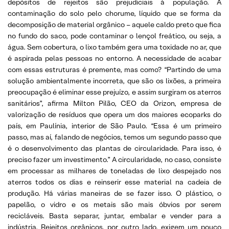
depósitos de rejeitos são prejudiciais à população. A
contaminação do solo pelo chorume, líquido que se forma da
decomposição de material orgânico – aquele caldo preto que fica
no fundo do saco, pode contaminar o lençol freático, ou seja, a
água. Sem cobertura, o lixo também gera uma toxidade no ar, que
é aspirada pelas pessoas no entorno. A necessidade de acabar
com essas estruturas é premente, mas como? “Partindo de uma
solução ambientalmente incorreta, que são os lixões, a primeira
preocupação é eliminar esse prejuízo, e assim surgiram os aterros
sanitários”, afirma Milton Pilão, CEO da Orizon, empresa de
valorização de resíduos que opera um dos maiores ecoparks do
país, em Paulínia, interior de São Paulo. “Essa é um primeiro
passo, mas aí, falando de negócios, temos um segundo passo que
é o desenvolvimento das plantas de circularidade. Para isso, é
preciso fazer um investimento.” A circularidade, no caso, consiste
em processar as milhares de toneladas de lixo despejado nos
aterros todos os dias e reinserir esse material na cadeia de
produção. Há várias maneiras de se fazer isso. O plástico, o
papelão, o vidro e os metais são mais óbvios por serem
recicláveis. Basta separar, juntar, embalar e vender para a
indústria. Rejeitos orgânicos, por outro lado, exigem um pouco