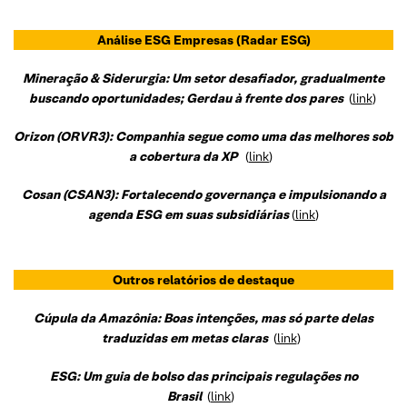
Análise ESG Empresas
(Radar ESG)
Mineração & Siderurgia: Um setor desafiador, gradualmente
buscando oportunidades; Gerdau à frente dos pares
(
link
)
Orizon (ORVR3): Companhia segue como uma das melhores sob
a cobertura da XP
(
link
)
Cosan (CSAN3): Fortalecendo governança e impulsionando a
agenda ESG em suas subsidiárias
(
link
)
Outros relatórios de destaque
Cúpula da Amazônia: Boas intenções, mas só parte delas
traduzidas em metas claras
(
link
)
ESG: Um guia de bolso das principais regulações no
Brasil
(
link
)