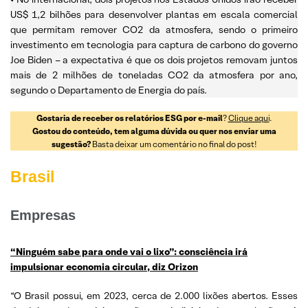
US$ 1,2 bilhões para desenvolver plantas em escala comercial
que permitam remover CO2 da atmosfera, sendo o primeiro
investimento em tecnologia para captura de carbono do governo
Joe Biden – a expectativa é que os dois projetos removam juntos
mais de 2 milhões de toneladas CO2 da atmosfera por ano,
segundo o Departamento de Energia do país.
Gostaria de receber os relatórios ESG por e-mail
?
Clique aqui
.
Gostou do conteúdo, tem alguma dúvida ou quer nos enviar uma
sugestão?
Basta deixar um comentário no final do post!
Brasil
Empresas
“Ninguém sabe para onde vai o lixo”: consciência irá
impulsionar economia circular, diz Orizon
“O Brasil possui, em 2023, cerca de 2.000 lixões abertos. Esses