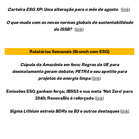
Carteira ESG XP: Uma alteração para o mês de agosto
(
link
)
O que muda com as novas normas globais de sustentabilidade
do ISSB?
(
link
)
Relatórios Semanais
(Brunch com ESG)
Cúpula da Amazônia em foco; Regras da UE para
desmatamento geram debate; PETR4 e seu apetite para
projetos de energia limpa
(
link
)
Emissões ESG ganham força; JBSS3 e sua meta ‘Net Zero’ para
2040; RenovaBio é reforçado
(
link
)
Sigma Lithium estreia BDRs na B3 e outros destaque
s
(
link
)