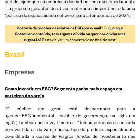
que desejam que as empresas descarbonizem mais rapidamente
– o grupo de gerentes de ativos reafirmou a importância de uma
“política de especialidade net-zero” para a temporada de 2024.
Gostaria de receber os relatórios ESG por e-mail
?
Clique aqui
.
Gostou do conteúdo, tem alguma dúvida ou quer nos enviar uma
sugestão?
Basta deixar um comentário no final do post!
Brasil
Empresas
Como investir em ESG? Segmento ganha mais espaço em
carteiras do varejo
“O público em geral está despertando para a
agenda ESG (ambiental, social e de governança, na sigla em
inglês) também nos investimentos. “Temos percebido a entrada
de investidores do varejo nesse tipo de produto, especialmente
considerada a classe de Fiagros [fundos de investimento nas