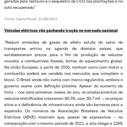
gerados pelo restauro e o sequestro de CO2 nas plantações e no
solo recuperado.”
Fonte: Capital Reset, 31/08/2023
Veículos elétricos vão ganhando tração no mercado nacional
“Reduzir emissões de gases de efeito estufa do setor de
transportes entrou na agenda de diversos países, que
estabeleceram prazos para o fim da produção de veículos
movidos a combustíveis fósseis, fontes do aquecimento global.
Na União Europeia, a partir de 2035, nenhum carro com motor a
combustão poderá ser vendido nos mercados que compõem o
bloco. O Brasil ainda não conta com marco regulatório, embora o
governo acene com definição próxima. Apesar do aumento da
frota – nos sete primeiros meses do ano, os emplacamentos de
veículos eletrificados cresceram 68,5%, com 39,7 mil –, os preços
altos e a deficiência de infraestrutura ainda são barreiras para a
expansão. Os números da Associação Brasileira de Veículos
Elétricos (ABVE) mostram que, apesar de expressivos – na
comparação com o mesmo período de 2021, a alta chega a 126%