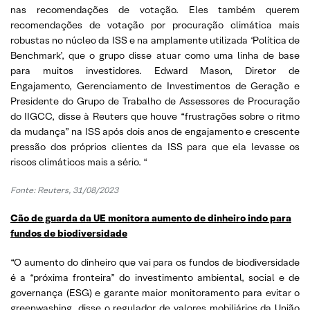
nas recomendações de votação. Eles também querem
recomendações de votação por procuração climática mais
robustas no núcleo da ISS e na amplamente utilizada ‘Política de
Benchmark’, que o grupo disse atuar como uma linha de base
para muitos investidores. Edward Mason, Diretor de
Engajamento, Gerenciamento de Investimentos de Geração e
Presidente do Grupo de Trabalho de Assessores de Procuração
do IIGCC, disse à Reuters que houve “frustrações sobre o ritmo
da mudança” na ISS após dois anos de engajamento e crescente
pressão dos próprios clientes da ISS para que ela levasse os
riscos climáticos mais a sério. “
Fonte:
Reuters, 31/08/2023
Cão de guarda da UE monitora aumento de dinheiro indo para
fundos de biodiversidade
“O aumento do dinheiro que vai para os fundos de biodiversidade
é a “próxima fronteira” do investimento ambiental, social e de
governança (ESG) e garante maior monitoramento para evitar o
greenwashing, disse o regulador de valores mobiliários da União