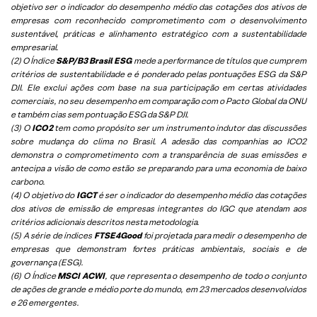
objetivo ser o indicador do desempenho médio das cotações dos ativos de
empresas com reconhecido comprometimento com o desenvolvimento
sustentável, práticas e alinhamento estratégico com a sustentabilidade
empresarial.
(2) O Índice
S&P/B3 Brasil ESG
mede a performance de títulos que cumprem
critérios de sustentabilidade e é ponderado pelas pontuações ESG da S&P
DJI. Ele exclui ações com base na sua participação em certas atividades
comerciais, no seu desempenho em comparação com o Pacto Global da ONU
e também cias sem pontuação ESG da S&P DJI.
(3) O
ICO2
tem como propósito ser um instrumento indutor das discussões
sobre mudança do clima no Brasil. A adesão das companhias ao ICO2
demonstra o comprometimento com a transparência de suas emissões e
antecipa a visão de como estão se preparando para uma economia de baixo
carbono.
(4) O objetivo do
IGCT
é ser o indicador do desempenho médio das cotações
dos ativos de emissão de empresas integrantes do IGC que atendam aos
critérios adicionais descritos nesta metodologia.
(5)
A série de índices
FTSE4Good
foi projetada para medir o desempenho de
empresas que demonstram fortes práticas ambientais, sociais e de
governança (ESG).
(6)
O Índice
MSCI ACWI
, que representa o desempenho de todo o conjunto
de ações de grande e médio porte do mundo, em 23 mercados desenvolvidos
e 26 emergentes.