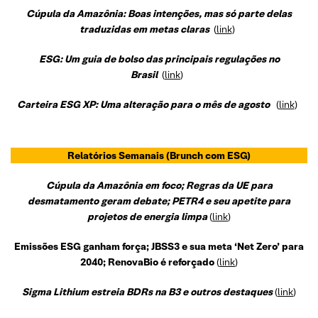
Cúpula da Amazônia: Boas intenções, mas só parte delas
traduzidas em metas claras
(
link
)
ESG: Um guia de bolso das principais regulações no
Brasil
(
link
)
Carteira ESG XP: Uma alteração para o mês de agosto
(
link
)
Relatórios Semanais
(Brunch com ESG)
Cúpula da Amazônia em foco; Regras da UE para
desmatamento geram debate; PETR4 e seu apetite para
projetos de energia limpa
(
link
)
Emissões ESG ganham força; JBSS3 e sua meta ‘Net Zero’ para
2040; RenovaBio é reforçado
(
link
)
Sigma Lithium estreia BDRs na B3 e outros destaque
s
(
link
)