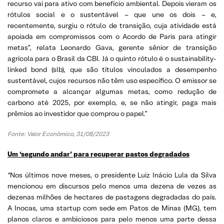
recurso vai para ativo com benefício ambiental. Depois vieram os
rótulos social e o sustentável – que une os dois – e,
recentemente, surgiu o rótulo de transição, cuja atividade está
apoiada em compromissos com o Acordo de Paris para atingir
metas”, relata Leonardo Gava, gerente sênior de transição
agrícola para o Brasil da CBI. Já o quinto rótulo é o sustainability-
linked bond (slb), que são títulos vinculados a desempenho
sustentável, cujos recursos não têm uso específico. O emissor se
compromete a alcançar algumas metas, como redução de
carbono até 2025, por exemplo, e, se não atingir, paga mais
prêmios ao investidor que comprou o papel.”
Fonte: Valor Econômico, 31/08/2023
Um ‘segundo andar’ para recuperar pastos degradados
“Nos últimos nove meses, o presidente Luiz Inácio Lula da Silva
mencionou em discursos pelo menos uma dezena de vezes as
dezenas milhões de hectares de pastagens degradadas do país.
A Inocas, uma startup com sede em Patos de Minas (MG), tem
planos claros e ambiciosos para pelo menos uma parte dessa