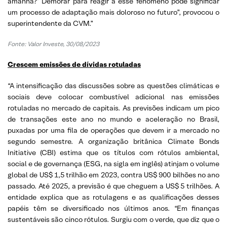
amanhã?’ Demorar para reagir a esse fenômeno pode significar
um processo de adaptação mais doloroso no futuro”, provocou o
superintendente da CVM.”
Fonte: Valor Investe, 30/08/2023
Crescem emissões de dívidas rotuladas
“A intensificação das discussões sobre as questões climáticas e
sociais deve colocar combustível adicional nas emissões
rotuladas no mercado de capitais. As previsões indicam um pico
de transações este ano no mundo e aceleração no Brasil,
puxadas por uma fila de operações que devem ir a mercado no
segundo semestre. A organização britânica Climate Bonds
Initiative (CBI) estima que os títulos com rótulos ambiental,
social e de governança (ESG, na sigla em inglês) atinjam o volume
global de US$ 1,5 trilhão em 2023, contra US$ 900 bilhões no ano
passado. Até 2025, a previsão é que cheguem a US$ 5 trilhões. A
entidade explica que as rotulagens e as qualificações desses
papéis têm se diversificado nos últimos anos. “Em finanças
sustentáveis são cinco rótulos. Surgiu com o verde, que diz que o