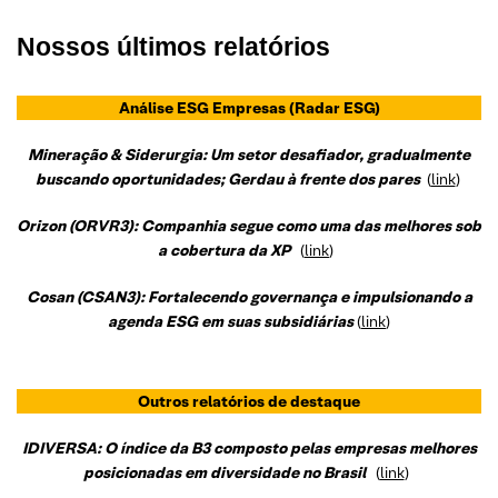
Nossos últimos relatórios
Análise ESG Empresas
(Radar ESG)
Mineração & Siderurgia: Um setor desafiador, gradualmente
buscando oportunidades; Gerdau à frente dos pares
(
link
)
Orizon (ORVR3): Companhia segue como uma das melhores sob
a cobertura da XP
(
link
)
Cosan (CSAN3): Fortalecendo governança e impulsionando a
agenda ESG em suas subsidiárias
(
link
)
Outros relatórios de destaque
IDIVERSA: O índice da B3 composto pelas empresas melhores
posicionadas em diversidade no Brasil
(
link
)