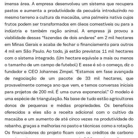
imensa área. A empresa desenvolveu um sistema que recupera
pastos e aumenta a produtividade da pecuária introduzindo no
mesmo terreno a cultura da macaúba, uma palmeira nativa cujos
frutos podem ser transformados em óleos comestíveis ou para a
indústria e também ração animal. A empresa já provou a
viabilidade dessas “fazendas de dois andares” em 2 mil hectares
em Minas Gerais e acaba de fechar o financiamento para outros
4 mil em São Paulo. Ao todo, já estão previstos 11 mil hectares
com o sistema integrado. (Um hectare equivale a mais ou menos
o tamanho de um campo de futebol.) E esse é só o começo, diz o
fundador e CEO Johannes Zimpel. “Estamos em fase avançada
de negociação de um pacote de 33 mil hectares, que
provavelmente começa ano que vem, e temos conversas iniciais
para projetos de 200 mil. É uma curva exponencial.” O modelo é
uma espécie de triangulação. Na base de tudo estão agricultores
donos de pequenas e médias propriedades. Os benefícios
oferecidos a eles são a receita adicional com o cultivo da
macaúba e um aumento de até cinco vezes na produtividade do
rebanho, graças a melhorias no pasto e técnicas como a rotação.
Os financiadores do projeto ficam com os créditos de carbono