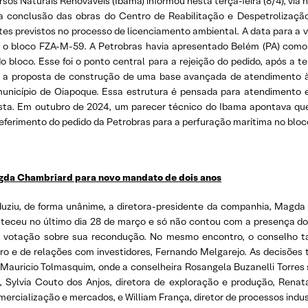
rsos Naturais Renováveis (Ibama) informou nesta terça-feira (8/4), via 
 a conclusão das obras do Centro de Reabilitação e Despetrolizaçã
tes previstos no processo de licenciamento ambiental. A data para a v
ra o bloco FZA-M-59. A Petrobras havia apresentado Belém (PA) co
 bloco. Esse foi o ponto central para a rejeição do pedido, após a 
ou a proposta de construção de uma base avançada de atendimento 
o município de Oiapoque. Essa estrutura é pensada para atendiment
sta. Em outubro de 2024, um parecer técnico do Ibama apontava que 
ndeferimento do pedido da Petrobras para a perfuração marítima no bloc
gda Chambriard para novo mandato de dois anos
uziu, de forma unânime, a diretora-presidente da companhia, Magd
conteceu no último dia 28 de março e só não contou com a presença do
da votação sobre sua recondução. No mesmo encontro, o conselho t
ceiro e de relações com investidores, Fernando Melgarejo. As decis
, Mauricio Tolmasquim, onde a conselheira Rosangela Buzanelli Torres
s, Sylvia Couto dos Anjos, diretora de exploração e produção, Renata
omercialização e mercados, e William França, diretor de processos indus