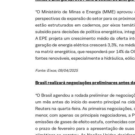
“O Ministério de Minas e Energia (MME) aprovou 
perspectivas da expansão do setor para os próximo
estão estruturados em cadernos, por eixos temát
subsídio para decisões de política energética, int
A EPE projeta um crescimento médio da oferta inte
geração de energia elétrica crescerá 3,3%, na méd
na matriz energética, que responderá por 14% da O
fontes renováveis, especialmente a hidráulica, eó
Fonte: Eixos; 09/04/2025
Brasil realizará negociações preliminares antes 
“O Brasil agendou a rodada preliminar de negociaç
um mês antes do início do evento principal na ci
Reuters na quarta-feira. As primeiras negociações,
menor, com apenas os principais negociadores, a 
emissões de gases de efeito estufa, conhecidas c
o prazo de fevereiro para a apresentação de suas