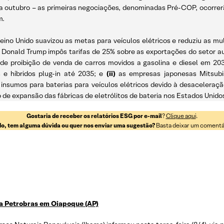
a outubro – as primeiras negociações, denominadas Pré-COP, ocorrerã
m.
ino Unido suavizou as metas para veículos elétricos e reduziu as mu
 Donald Trump impôs tarifas de 25% sobre as exportações do setor a
a de proibição de venda de carros movidos a gasolina e diesel em 2
 e híbridos plug-in até 2035; e
(ii)
as empresas japonesas Mitsubi
 insumos para baterias para veículos elétricos devido à desaceleraç
o de expansão das fábricas de eletrólitos de bateria nos Estados Unido
Gostaria de receber os relatórios ESG por e-mail
?
Clique aqui
.
o, tem alguma dúvida ou quer nos enviar uma sugestão?
Basta deixar um comentári
da Petrobras em Oiapoque (AP)