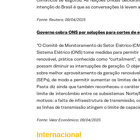
climáticos se esgotou. As Nações Unidas decidir
intenção do Brasil é que as conversações lá levem 
Fonte: Reuters; 09/04/2025
Governo cobra ONS por soluções para cortes de e
“O Comitê de Monitoramento do Setor Elétrico (CMSE
Sistema Elétrico (ONS) tome medidas para permitir
renovável, prática conhecida como “curtailment”,
possam diminuir as interrupções de geração. O obje
sobre melhor aproveitamento da geração renovável
(SEPs), de modo a permitir aumentar os limites de 
Pasta diz ainda que também reconheceu o caráter
limite de intercâmbio entre os subsistemas Norte
motivos: a falta de infraestrutura de transmissão,
as linhas de transmissão atingem o limite de capac
Fonte: Valor Econômico; 09/04/2025
Internacional