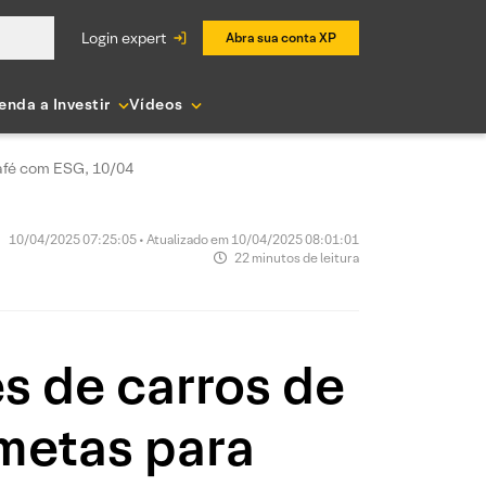
login expert
Abra sua conta XP
enda a Investir
Vídeos
 Café com ESG, 10/04
10/04/2025 07:25:05 • Atualizado em 10/04/2025 08:01:01
22 minutos de leitura
es de carros de
 metas para