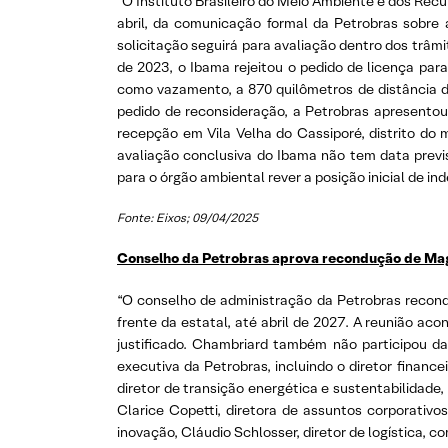
“O Instituto Brasileiro do Meio Ambiente e dos Recu
abril, da comunicação formal da Petrobras sobre
solicitação seguirá para avaliação dentro dos trâmi
de 2023, o Ibama rejeitou o pedido de licença pa
como vazamento, a 870 quilômetros de distância do
pedido de reconsideração, a Petrobras apresent
recepção em Vila Velha do Cassiporé, distrito d
avaliação conclusiva do Ibama não tem data previ
para o órgão ambiental rever a posição inicial de i
Fonte: Eixos; 09/04/2025
Conselho da Petrobras aprova recondução de Ma
“O conselho de administração da Petrobras recond
frente da estatal, até abril de 2027. A reunião a
justificado. Chambriard também não participou 
executiva da Petrobras, incluindo o diretor finan
diretor de transição energética e sustentabilidade
Clarice Copetti, diretora de assuntos corporativo
inovação, Cláudio Schlosser, diretor de logística, c