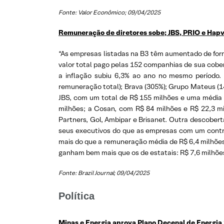
Fonte: Valor Econômico; 09/04/2025
Remuneração de diretores sobe; JBS, PRIO e Hapv
“As empresas listadas na B3 têm aumentado de form
valor total pago pelas 152 companhias de sua cober
a inflação subiu 6,3% ao ano no mesmo período
remuneração total); Brava (305%); Grupo Mateus (1
JBS, com um total de R$ 155 milhões e uma média p
milhões; a Cosan, com R$ 84 milhões e R$ 22,3 mi
Partners, Gol, Ambipar e Brisanet. Outra descober
seus executivos do que as empresas com um contro
mais do que a remuneração média de R$ 6,4 milhões 
ganham bem mais que os de estatais: R$ 7,6 milhões
Fonte: Brazil Journal; 09/04/2025
Política
Minas e Energia aprova Plano Decenal de Energia