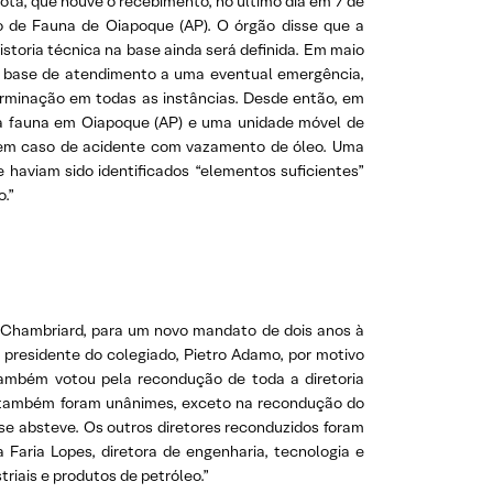
nota, que houve o recebimento, no último dia em 7 de
o de Fauna de Oiapoque (AP). O órgão disse que a
istoria técnica na base ainda será definida. Em maio
mo base de atendimento a uma eventual emergência,
terminação em todas as instâncias. Desde então, em
à fauna em Oiapoque (AP) e uma unidade móvel de
o em caso de acidente com vazamento de óleo. Uma
haviam sido identificados “elementos suficientes”
o.”
a Chambriard, para um novo mandato de dois anos à
 presidente do colegiado, Pietro Adamo, por motivo
ambém votou pela recondução de toda a diretoria
ões também foram unânimes, exceto na recondução do
 se absteve. Os outros diretores reconduzidos foram
 Faria Lopes, diretora de engenharia, tecnologia e
triais e produtos de petróleo.”