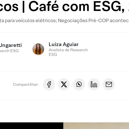
icos | Café com ESG,
meta para veículos elétricos; Negociações Pré-COP acontec
Luiza Aguiar
Ungaretti
Analista de Research
earch ESG
ESG
Compartilhar: