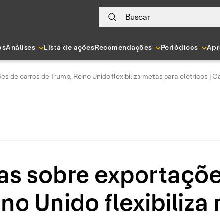
Buscar
os
Análises
Lista de ações
Recomendações
Periódicos
Apr
ões de carros de Trump, Reino Unido flexibiliza metas para elétricos |
fas sobre exportaçõ
no Unido flexibiliza