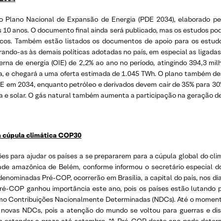
o Plano Nacional de Expansão de Energia (PDE 2034), elaborado p
s 10 anos. O documento final ainda será publicado, mas os estudos p
icos. Também estão listados os documentos de apoio para os estu
egrando-as às demais políticas adotadas no país, em especial as ligada
rna de energia (OIE) de 2,2% ao ano no período, atingindo 394,3 milh
ia, e chegará a uma oferta estimada de 1.045 TWh. O plano também de
IE em 2034, enquanto petróleo e derivados devem cair de 35% para 30
lica e solar. O gás natural também aumenta a participação na geração
da cúpula climática COP30
ões para ajudar os países a se prepararem para a cúpula global do c
dade amazônica de Belém, conforme informou o secretário especial do
 denominadas Pré-COP, ocorrerão em Brasília, a capital do país, nos d
Pré-COP ganhou importância este ano, pois os países estão lutando
omo Contribuições Nacionalmente Determinadas (NDCs). Até o moment
 novas NDCs, pois a atenção do mundo se voltou para guerras e dis