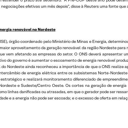
am estender o prazo até setembro. “A Pré-COP deste ano pode deter
a negociações efetivas um mês depois”, disse à Reuters uma fonte que
nergia renovável no Nordeste
), órgão coordenado pelo Ministério de Minas e Energia, determinou,
 maior aproveitamento da geração renovável da região Nordeste para m
 que vem afetando as empresas do setor. O ONS deverá apresentar u
tivo do governo é aumentar o escoamento de energia renovável produzi
 do Nordeste ainda reconheceu a importância de que o ONS realize 
intercâmbio de energia elétrica entre os subsistemas Norte-Nordeste
 estratégico e realizará monitoramento diferenciado de empreendi
/Nordeste e Sudeste/Centro Oeste. Os cortes na geração de energia 
 como linhas danificadas ou atrasadas, em que o gerador pode ser ressa
idade e a energia não pode ser escoada; e o excesso de oferta em rela