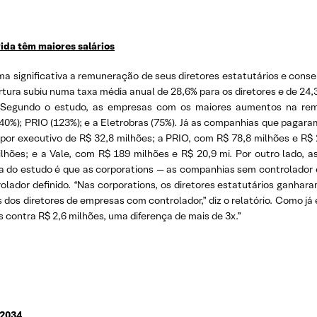
ida têm maiores salários
a significativa a remuneração de seus diretores estatutários e conse
tura subiu numa taxa média anual de 28,6% para os diretores e de 24,
. Segundo o estudo, as empresas com os maiores aumentos na rem
40%); PRIO (123%); e a Eletrobras (75%). Já as companhias que paga
or executivo de R$ 32,8 milhões; a PRIO, com R$ 78,8 milhões e R$ 
lhões; e a Vale, com R$ 189 milhões e R$ 20,9 mi. Por outro lado
ta do estudo é que as corporations — as companhias sem controlador
lador definido. “Nas corporations, os diretores estatutários ganhar
dos diretores de empresas com controlador,” diz o relatório. Como já e
 contra R$ 2,6 milhões, uma diferença de mais de 3x.”
 2034