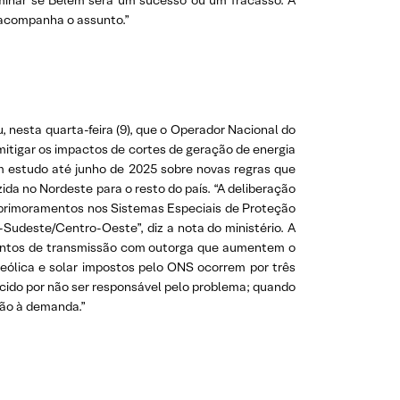
minar se Belém será um sucesso ou um fracasso. A
 acompanha o assunto.”
 nesta quarta-feira (9), que o Operador Nacional do
itigar os impactos de cortes de geração de energia
m estudo até junho de 2025 sobre novas regras que
da no Nordeste para o resto do país. “A deliberação
aprimoramentos nos Sistemas Especiais de Proteção
-Sudeste/Centro-Oeste”, diz a nota do ministério. A
mentos de transmissão com outorga que aumentem o
eólica e solar impostos pelo ONS ocorrem por três
rcido por não ser responsável pelo problema; quando
ção à demanda.”