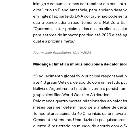
inimigo é comum e temos de trabalhar em conjunto,
o Itaú criou o Plano Amazônia, para apoiar o desen
em inglês) faz parte do DNA do Itaú e não pode ser
que o banco aderiu recentemente à Net-Zero Bank
“Queremos estar próximos dos nossos clientes, ajud
para setores de impacto positivo até 2025 e até a
qual é a próxima meta.”
Fonte: Valor Econômico, 10/10/2023
Mudança climática impulsionou onda de calor mort
“O aquecimento global foi o principal responsável 
até 4,3 graus Celsius, de acordo com um estudo pub
Bolívia e Argentina no final do inverno e persisti
grupo científico World Weather Attribution.
Pelo menos quatro mortes relacionadas ao calor fo
meses para ser determinado pela análise de certi
Temperaturas acima de 40 C no início da primavera 
Crescente Vermelho. Uma dúzia de pesquisadores d
quente já registrado no mundo, de acordo com o S