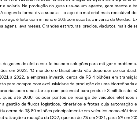
ir à aciaria. Na produção do gusa usa-se um agente, geralmente à ba
A segunda forma é via sucata – o aço é o material mais reciclável d
 do aço é feita com minério e 30% com sucata, o inverso da Gerdau. 
lagens, leva meses. Grandes estruturas, prédios, viadutos, mais de sé
e gases de efeito estufa buscam soluções para mitigar o problema. A
hões em 2022. “O mundo e o Brasil ainda vão depender do combustív
 2021 a 2022, a empresa investiu cerca de R$ 4 bilhões em transiç
ato para compra com exclusividade da produção de uma biorrefinaria e 
parcerias com uma startup com potencial para produzir 3 milhões de m3
 quer, até 2030, colocar pontos de recarga de veículos elétrico
a gestão de fluxos logísticos, itinerários e frotas cuja automação 
tiu cerca de R$ 80 milhões principalmente em veículos como elétric
utralização e redução de CO2, que era de 2% em 2021, para 5% em 2022