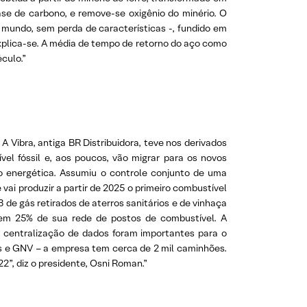
se de carbono, e remove-se oxigênio do minério. O
o mundo, sem perda de características -, fundido em
Explica-se. A média de tempo de retorno do aço como
culo.”
 Vibra, antiga BR Distribuidora, teve nos derivados
el fóssil e, aos poucos, vão migrar para os novos
ão energética. Assumiu o controle conjunto de uma
vai produzir a partir de 2025 o primeiro combustível
 de gás retirados de aterros sanitários e de vinhaça
s em 25% de sua rede de postos de combustível. A
e centralização de dados foram importantes para o
os e GNV – a empresa tem cerca de 2 mil caminhões.
”, diz o presidente, Osni Roman.”