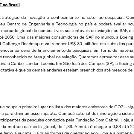
 no Brasil
estratégico de inovação e conhecimento no setor aeroespacial. C
 seu Centro de Engenharia e Tecnologia no país e poderá avaliar n
 mercado global de combustíveis sustentáveis de aviação, ou SAF, e q
té 2050. Uma das maiores consumidoras de SAF no mundo, a Boeing 
 Callenge Roadmap e vai receber US$ 80 milhões em subsídios par
e renovar parceria de financiamento de pesquisas, em torno de matéri
 é reconhecido na área global de aviação. Queremos aproveitar esse suc
atina e Caribe, Landon Loomis. Em São José dos Campos (SP), a Boeing
xpectativa é que os demais andares estejam preenchidos até meados de
que ocupa o primeiro lugar na lista dos maiores emissores de CO2 – alg
lha para diminuir esse impacto. Campeã setorial de mineração e sideru
rticipantes da pesquisa conduzida pela Fundação Dom Cabral. Hoje, a
 da metade da média global, de 1,89. A meta é chegar a 0,83 até 2
ferro, a sucata. Há duas formas de chegar ao aço. Uma é a primária, o