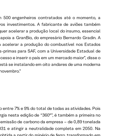
om 500 engenheiros contratados até o momento, a
ovos investimentos. A fabricante de aviões também
uer acelerar a produção local do insumo, essencial
apoia a GranBio, do empresário Bernardo Gradin. A
a acelerar a produção do combustível nos Estados
as-primas para SAF, com a Universidade Estadual de
esso e inserir o país em um mercado maior”, disse o
 está se instalando em oito andares de uma moderna
 novembro.”
o entre 7% e 9% do total de todas as atividades. Pois
rgia nesta edição de “360º”, é também a primeira no
 emissão de carbono da empresa – de 0,89 tonelada
031 e atingir a neutralidade completa em 2050. Na
btida a partir do minério de ferro, transformado em