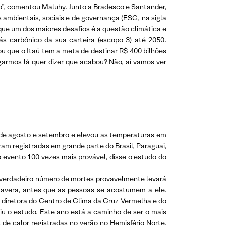
o”, comentou Maluhy. Junto a Bradesco e Santander,
 ambientais, sociais e de governança (ESG, na sigla
que um dos maiores desafios é a questão climática e
s carbônico da sua carteira (escopo 3) até 2050.
ou que o Itaú tem a meta de destinar R$ 400 bilhões
garmos lá quer dizer que acabou? Não, aí vamos ver
te de agosto e setembro e elevou as temperaturas em
am registradas em grande parte do Brasil, Paraguai,
o evento 100 vezes mais provável, disse o estudo do
o verdadeiro número de mortes provavelmente levará
imavera, antes que as pessoas se acostumem a ele.
e diretora do Centro de Clima da Cruz Vermelha e do
u o estudo. Este ano está a caminho de ser o mais
e calor registradas no verão no Hemisfério Norte,