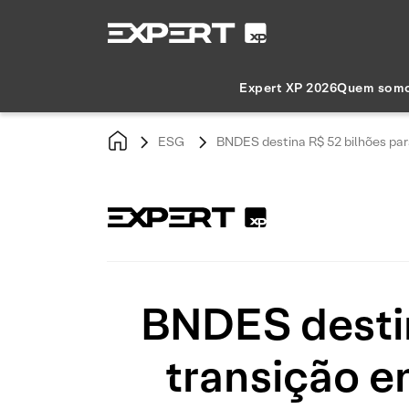
Expert XP 2026
Quem som
ESG
BNDES destina R$ 52 bilhões par
BNDES destin
transição e