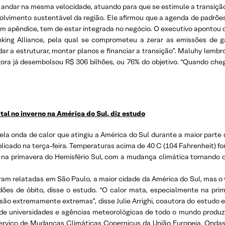
 andar na mesma velocidade, atuando para que se estimule a transiçã
volvimento sustentável da região. Ele afirmou que a agenda de padrões
 um apêndice, tem de estar integrada no negócio. O executivo apontou 
ing Alliance, pela qual se comprometeu a zerar as emissões de gá
ar a estruturar, montar planos e financiar a transição”. Maluhy lembr
gora já desembolsou R$ 306 bilhões, ou 76% do objetivo. “Quando che
al no inverno na América do Sul, diz estudo
pela onda de calor que atingiu a América do Sul durante a maior par
licado na terça-feira. Temperaturas acima de 40 C (104 Fahrenheit) for
ram na primavera do Hemisfério Sul, com a mudança climática tornando 
ram relatadas em São Paulo, a maior cidade da América do Sul, mas 
dões de óbito, disse o estudo. “O calor mata, especialmente na pr
são extremamente extremas”, disse Julie Arrighi, coautora do estudo 
e universidades e agências meteorológicas de todo o mundo produzi
erviço de Mudanças Climáticas Copernicus da União Europeia. Ondas d