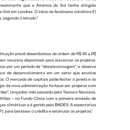
pressionante que a América do Sul tenha atingido
 Unit em Londres. O início do fenômeno climático El
, segundo o estudo.”
nstituição prevê desembolsos da ordem de R$ 45 a R$
em recursos disponíveis para alavancar os projetos.
assou por um período de “desalavancagem”, e observa
nco de desenvolvimento em um setor que envolve
os. O mercado de capitais pode fechar a janela e os
gia da nova administração foi focar em projetos com
rdes”, lançados mês passado pelo Tesouro Nacional,
bilhões – no Fundo Clima com a primeira emissão de
ças climáticas e é gerido pelo BNDES. A expectativa
 para baratear o crédito e estimular os projetos.”