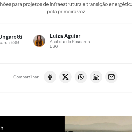
ões para projetos de infraestrutura e transição energét
pela primeira vez
Luiza Aguiar
Ungaretti
Analista de Research
earch ESG
ESG
Compartilhar: