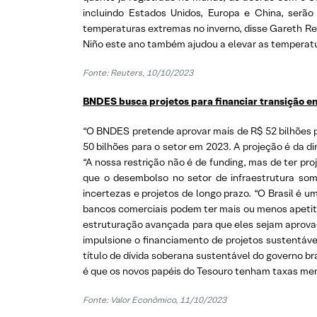
incluindo Estados Unidos, Europa e China, serão
temperaturas extremas no inverno, disse Gareth Red
Niño este ano também ajudou a elevar as temperat
Fonte: Reuters, 10/10/2023
BNDES busca projetos para financiar transição e
“O BNDES pretende aprovar mais de R$ 52 bilhões pa
50 bilhões para o setor em 2023. A projeção é da d
“A nossa restrição não é de funding, mas de ter pr
que o desembolso no setor de infraestrutura s
incertezas e projetos de longo prazo. “O Brasil é 
bancos comerciais podem ter mais ou menos apetite 
estruturação avançada para que eles sejam aprovad
impulsione o financiamento de projetos sustentáve
título de dívida soberana sustentável do governo b
é que os novos papéis do Tesouro tenham taxas meno
Fonte: Valor Econômico, 11/10/2023