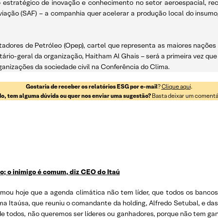
olo estratégico de inovação e conhecimento no setor aeroespacial, r
iação (SAF) – a companhia quer acelerar a produção local do insumo
rtadores de Petróleo (Opep), cartel que representa as maiores naçõe
rio-geral da organização, Haitham Al Ghais – será a primeira vez que
rganizações da sociedade civil na Conferência do Clima.
Gostaria de receber os relatórios ESG por e-mail
?
Clique aqui
.
o, tem alguma dúvida ou quer nos enviar uma sugestão?
Basta deixar um comentári
to; o inimigo é comum, diz CEO do Itaú
rmou hoje que a agenda climática não tem líder, que todos os bancos 
 Itaúsa, que reuniu o comandante da holding, Alfredo Setubal, e das 
de todos, não queremos ser líderes ou ganhadores, porque não tem gan