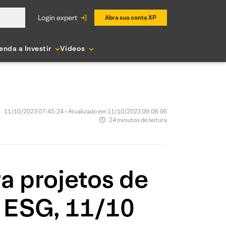
login expert
Abra sua conta XP
enda a Investir
Vídeos
11/10/2023 07:45:24 • Atualizado em 11/10/2023 09:08:06
24 minutos de leitura
a projetos de
m ESG, 11/10