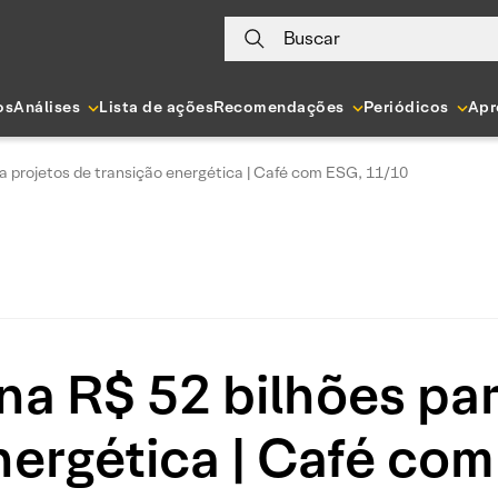
Buscar
os
Análises
Lista de ações
Recomendações
Periódicos
Apr
a projetos de transição energética | Café com ESG, 11/10
a R$ 52 bilhões par
nergética | Café co