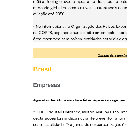
e (ii) a Boeing elevou a aposta no Brasil como p
mercado global de combustíveis sustentáveis de av
aviação até 2050.
• No internacional, a Organização dos Países Expo
na COP28, segundo anúncio feito ontem pelo secretá
área reservada para países, entidades setoriais e o
Gostou do conteúd
Brasil
Empresas
Agenda climática não tem líder, é preciso agir jun
“O CEO do Itaú Unibanco, Milton Maluhy Filho, afi
declarações foram dadas durante o evento Panorama
sustentabilidade. “A agenda de descarbonização é 