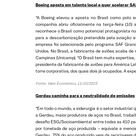
Boeing aposta em talento local e quer acelerar SAF
“A Boeing elevou a aposta no Brasil como polo 
companhia abriu oficialmente na terça-feira (10)
reconhece o Brasil como potencial protagonista no
para a descarbonização pretendida pela aviação a
empresa foi selecionada pelo programa SAF Grand
Unidos. No Brasil, a fabricante de aviões acaba d
Campinas (Unicamp). “O Brasil tem muita expertise,
presidente da fabricante de aviões para América L
torre corporativa, dos quais dois já ocupados. A e
Fonte: Valor Econômico, 11/10/2023
Gerdau caminha para a neutralidade de emissões
“Em todo o mundo, a siderurgia é o setor industrial 
a Gerdau, maior produtora de aços no Brasil, traba
desafio ESG/Socioambiental entre todas as 410 pa
por tonelada de aço produzida – equivale a menos
Gerdau, 75% do aço produzido vem da reciclagem de 