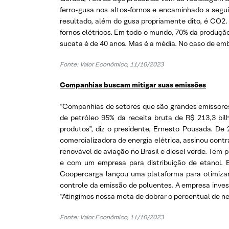
ferro-gusa nos altos-fornos e encaminhado a segu
resultado, além do gusa propriamente dito, é CO2. 
fornos elétricos. Em todo o mundo, 70% da produção
sucata é de 40 anos. Mas é a média. No caso de emba
Fonte: Valor Econômico, 11/10/2023
Companhias buscam mitigar suas emissões
“Companhias de setores que são grandes emissores d
de petróleo 95% da receita bruta de R$ 213,3 bil
produtos”, diz o presidente, Ernesto Pousada. De
comercializadora de energia elétrica, assinou contr
renovável de aviação no Brasil e diesel verde. Tem 
e com um empresa para distribuição de etanol. E
Coopercarga lançou uma plataforma para otimizar 
controle da emissão de poluentes. A empresa inves
“Atingimos nossa meta de dobrar o percentual de ne
Fonte: Valor Econômico, 11/10/2023