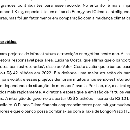
 grandes contribuintes para esse recorde. No entanto, é mais im
mond-King, especialista em clima da Energy and Climate Intelligence
uras, mas foi um fator menor em comparação com a mudança climática
nergética
ra projetos de infraestrutura e transição energética neste ano. A i
iretora responsável pela área, Luciana Costa, que afirma que o banco t
ojetos bem estruturados”, disse ao Valor. Costa avalia que o banco p
omou R$ 42 bilhões em 2022. Ela defende uma maior atuação do ba
um país volátil e esses projetos demoram muitos anos sendo estruturad
dependendo da situação do mercado”, avalia. Por isso, diz, a estraté
os mais rapidamente. A diretoria espera que a emissão de “títulos ve
is. A intenção do governo é aportar US$ 2 bilhões – cerca de R$ 10 
rasileiro. O Fundo Clima financia empreendimentos para mitigar mudan
res e que o banco possa combiná-las com a Taxa de Longo Prazo (TLP),