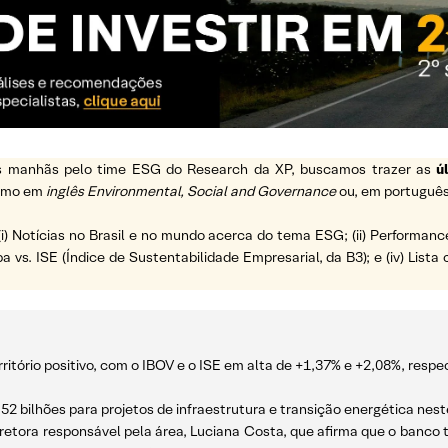
 as manhãs pelo time ESG do Research da XP, buscamos trazer as
ú
ermo em
inglês Environmental, Social and Governance
ou, em português
(i) Notícias no Brasil e no mundo acerca do tema ESG; (ii) Performanc
a vs. ISE (Índice de Sustentabilidade Empresarial, da B3); e (iv) List
ritório positivo, com o IBOV e o ISE em alta de +1,37% e +2,08%, resp
R$ 52 bilhões para projetos de infraestrutura e transição energética n
iretora responsável pela área, Luciana Costa, que afirma que o banco 