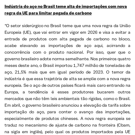
Indústria do aço no Brasil teme alta de importações com nova
regra da UE para limitar pegada de carbono
“O setor siderúrgico no Brasil teme que uma nova regra da União
Europeia (UE), que vai entrar em vigor em 2026 e visa a evitar a
entrada de produtos com alta pegada de carbono no bloco,
acabe elevando as importações de aço aqui, acirrando a
concorrência com o produto nacional. Por isso, quer que o
governo brasileiro adote norma semelhante. Nos primeiros quatro
meses deste ano, o Brasil importou 1,747 milhão de toneladas de
aço, 21,5% mais que em igual período de 2023. O temor da
indústria é que essa trajetória de alta se amplie com a nova regra
europeia. Se o aço de outros países ficará mais caro entrando na
Europa, a tendência é esses produtores bucarem outros
mercados que não têm leis ambientais tão rígidas, como o Brasil.
Em abril, o governo brasileiro anunciou a elevação da tarifa sobre
importação do aço, para conter o avanço das importações,
especialmente de produtos chineses. A nova regra europeia se
traduz no mecanismo de ajuste de carbono na fronteira (Cbam,
na sigla em inglês), pelo qual os produtos importados pela UE