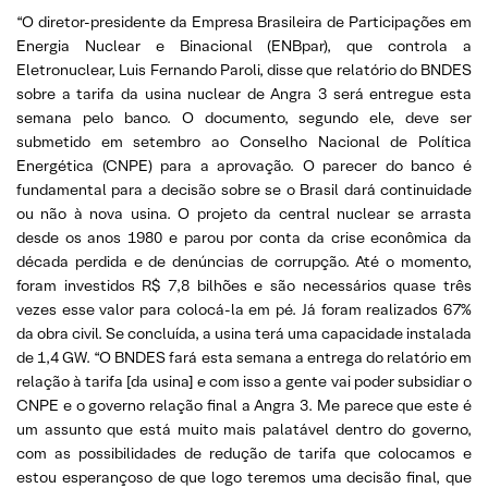
“O diretor-presidente da Empresa Brasileira de Participações em
Energia Nuclear e Binacional (ENBpar), que controla a
Eletronuclear, Luis Fernando Paroli, disse que relatório do BNDES
sobre a tarifa da usina nuclear de Angra 3 será entregue esta
semana pelo banco. O documento, segundo ele, deve ser
submetido em setembro ao Conselho Nacional de Política
Energética (CNPE) para a aprovação. O parecer do banco é
fundamental para a decisão sobre se o Brasil dará continuidade
ou não à nova usina. O projeto da central nuclear se arrasta
desde os anos 1980 e parou por conta da crise econômica da
década perdida e de denúncias de corrupção. Até o momento,
foram investidos R$ 7,8 bilhões e são necessários quase três
vezes esse valor para colocá-la em pé. Já foram realizados 67%
da obra civil. Se concluída, a usina terá uma capacidade instalada
de 1,4 GW. “O BNDES fará esta semana a entrega do relatório em
relação à tarifa [da usina] e com isso a gente vai poder subsidiar o
CNPE e o governo relação final a Angra 3. Me parece que este é
um assunto que está muito mais palatável dentro do governo,
com as possibilidades de redução de tarifa que colocamos e
estou esperançoso de que logo teremos uma decisão final, que