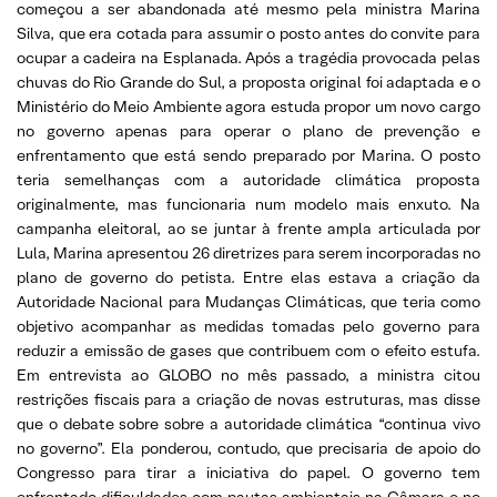
começou a ser abandonada até mesmo pela ministra Marina
Silva, que era cotada para assumir o posto antes do convite para
ocupar a cadeira na Esplanada. Após a tragédia provocada pelas
chuvas do Rio Grande do Sul, a proposta original foi adaptada e o
Ministério do Meio Ambiente agora estuda propor um novo cargo
no governo apenas para operar o plano de prevenção e
enfrentamento que está sendo preparado por Marina. O posto
teria semelhanças com a autoridade climática proposta
originalmente, mas funcionaria num modelo mais enxuto. Na
campanha eleitoral, ao se juntar à frente ampla articulada por
Lula, Marina apresentou 26 diretrizes para serem incorporadas no
plano de governo do petista. Entre elas estava a criação da
Autoridade Nacional para Mudanças Climáticas, que teria como
objetivo acompanhar as medidas tomadas pelo governo para
reduzir a emissão de gases que contribuem com o efeito estufa.
Em entrevista ao GLOBO no mês passado, a ministra citou
restrições fiscais para a criação de novas estruturas, mas disse
que o debate sobre sobre a autoridade climática “continua vivo
no governo”. Ela ponderou, contudo, que precisaria de apoio do
Congresso para tirar a iniciativa do papel. O governo tem
enfrentado dificuldades com pautas ambientais na Câmara e no