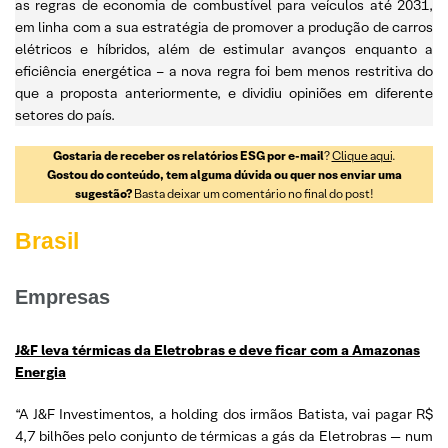
as regras de economia de combustível para veículos até 2031,
em linha com a sua estratégia de promover a produção de carros
elétricos e híbridos, além de estimular avanços enquanto a
eficiência energética – a nova regra foi bem menos restritiva do
que a proposta anteriormente, e dividiu opiniões em diferente
setores do país.
Gostaria de receber os relatórios ESG por e-mail
?
Clique aqui
.
Gostou do conteúdo, tem alguma dúvida ou quer nos enviar uma
sugestão?
Basta deixar um comentário no final do post!
Brasil
Empresas
J&F leva térmicas da Eletrobras e deve ficar com a Amazonas
Energia
“A J&F Investimentos, a holding dos irmãos Batista, vai pagar R$
4,7 bilhões pelo conjunto de térmicas a gás da Eletrobras — num