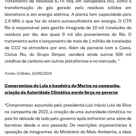
Tratamento de Resíduos (CTR Rio), em Seropédica (RJ), como a
transformação do gás gerado pelo resíduos sólidos em
biometano e em energia elétrica. A planta tem capacidade para
2,8 MW, o que faz do aterro autossuficiente em energia. O CTR
Rio é responsável pela gestão integrada de 10 mil toneladas de
resíduos por dia, dos quais 9 mil são provenientes do Rio. O
tratamento evita o lançamento de mais de 1 milhão de toneladas
de CO2 na atmosfera por ano. Além da parceria com a Caixa,
Ciclus Rio, do Grupo Simpar, venderá ainda outros 600 mil
créditos de carbono em outras plataformas e no mercado. “
Fonte: O Globo, 10/06/2024
Compromisso de Lula e bandeira de Marina na campanha,
criação de Autoridade Climática perde força no governo
“Compromisso assumido pelo presidente Luiz Inácio Lula da Silva
na campanha de 2022, a criação de uma autoridade climática no
país foi deixada de lado pelo governo após enfrentar uma série de
barreiras desde o ano passado. De restrições orçamentárias à
oposição de integrantes do Ministério do Meio Ambiente, a ideia