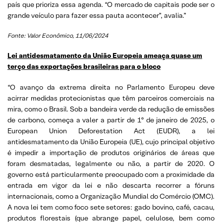
país que prioriza essa agenda. “O mercado de capitais pode ser o
grande veículo para fazer essa pauta acontecer”, avalia.”
Fonte: Valor Econômico, 11/06/2024
Lei antidesmatamento da União Europeia ameaça quase um
terço das exportações brasileiras para o bloco
“O avanço da extrema direita no Parlamento Europeu deve
acirrar medidas protecionistas que têm parceiros comerciais na
mira, como o Brasil. Sob a bandeira verde da redução de emissões
de carbono, começa a valer a partir de 1º de janeiro de 2025, o
European Union Deforestation Act (EUDR), a lei
antidesmatamento da União Europeia (UE), cujo principal objetivo
é impedir a importação de produtos originários de áreas que
foram desmatadas, legalmente ou não, a partir de 2020. O
governo está particularmente preocupado com a proximidade da
entrada em vigor da lei e não descarta recorrer a fóruns
internacionais, como a Organização Mundial do Comércio (OMC).
A nova lei tem como foco sete setores: gado bovino, café, cacau,
produtos florestais (que abrange papel, celulose, bem como