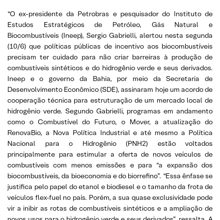
“O ex-presidente da Petrobras e pesquisador do Instituto de
Estudos Estratégicos de Petróleo, Gás Natural e
Biocombustíveis (Ineep), Sergio Gabrielli, alertou nesta segunda
(10/6) que políticas públicas de incentivo aos biocombustíveis
precisam ter cuidado para não criar barreiras à produção de
combustíveis sintéticos e do hidrogênio verde e seus derivados.
Ineep e o governo da Bahia, por meio da Secretaria de
Desenvolvimento Econômico (SDE), assinaram hoje um acordo de
cooperação técnica para estruturação de um mercado local de
hidrogênio verde. Segundo Gabrielli, programas em andamento
como o Combustível do Futuro, o Mover, a atualização do
RenovaBio, a Nova Política Industrial e até mesmo a Política
Nacional para o Hidrogênio (PNH2) estão voltados
principalmente para estimular a oferta de novos veículos de
combustíveis com menos emissões e para “a expansão dos
biocombustíveis, da bioeconomia e do biorrefino”. “Essa ênfase se
justifica pelo papel do etanol e biodiesel e o tamanho da frota de
veículos flex-fuel no país. Porém, a sua quase exclusividade pode
vir a inibir as rotas de combustíveis sintéticos e a ampliação de
novos usos para o hidrogênio verde e seus derivados”, ressalta. A