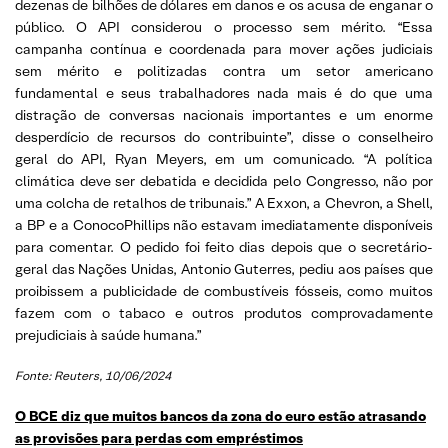
dezenas de bilhões de dólares em danos e os acusa de enganar o
público. O API considerou o processo sem mérito. “Essa
campanha contínua e coordenada para mover ações judiciais
sem mérito e politizadas contra um setor americano
fundamental e seus trabalhadores nada mais é do que uma
distração de conversas nacionais importantes e um enorme
desperdício de recursos do contribuinte”, disse o conselheiro
geral do API, Ryan Meyers, em um comunicado. “A política
climática deve ser debatida e decidida pelo Congresso, não por
uma colcha de retalhos de tribunais.” A Exxon, a Chevron, a Shell,
a BP e a ConocoPhillips não estavam imediatamente disponíveis
para comentar. O pedido foi feito dias depois que o secretário-
geral das Nações Unidas, Antonio Guterres, pediu aos países que
proibissem a publicidade de combustíveis fósseis, como muitos
fazem com o tabaco e outros produtos comprovadamente
prejudiciais à saúde humana.”
Fonte: Reuters, 10/06/2024
O BCE diz que muitos bancos da zona do euro estão atrasando
as provisões para perdas com empréstimos