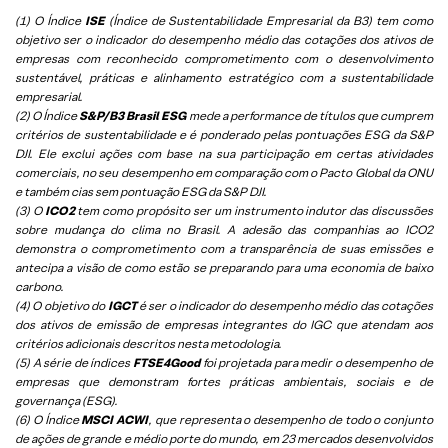
(1) O Índice
ISE
(Índice de Sustentabilidade Empresarial da B3) tem como
objetivo ser o indicador do desempenho médio das cotações dos ativos de
empresas com reconhecido comprometimento com o desenvolvimento
sustentável, práticas e alinhamento estratégico com a sustentabilidade
empresarial.
(2) O Índice
S&P/B3 Brasil ESG
mede a performance de títulos que cumprem
critérios de sustentabilidade e é ponderado pelas pontuações ESG da S&P
DJI. Ele exclui ações com base na sua participação em certas atividades
comerciais, no seu desempenho em comparação com o Pacto Global da ONU
e também cias sem pontuação ESG da S&P DJI.
(3) O
ICO2
tem como propósito ser um instrumento indutor das discussões
sobre mudança do clima no Brasil. A adesão das companhias ao ICO2
demonstra o comprometimento com a transparência de suas emissões e
antecipa a visão de como estão se preparando para uma economia de baixo
carbono.
(4) O objetivo do
IGCT
é ser o indicador do desempenho médio das cotações
dos ativos de emissão de empresas integrantes do IGC que atendam aos
critérios adicionais descritos nesta metodologia.
(5)
A série de índices
FTSE4Good
foi projetada para medir o desempenho de
empresas que demonstram fortes práticas ambientais, sociais e de
governança (ESG).
(6)
O Índice
MSCI ACWI
, que representa o desempenho de todo o conjunto
de ações de grande e médio porte do mundo, em 23 mercados desenvolvidos