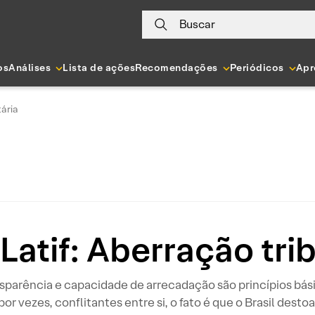
Buscar
os
Análises
Lista de ações
Recomendações
Periódicos
Apr
tária
Latif: Aberração tri
nsparência e capacidade de arrecadação são princípios bás
por vezes, conflitantes entre si, o fato é que o Brasil desto