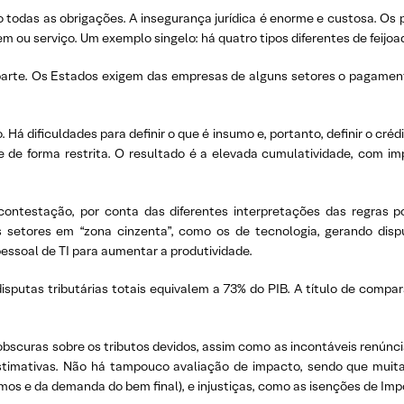
todas as obrigações. A insegurança jurídica é enorme e custosa. Os 
 ou serviço. Um exemplo singelo: há quatro tipos diferentes de feijoa
 parte. Os Estados exigem das empresas de alguns setores o pagamen
 dificuldades para definir o que é insumo e, portanto, definir o crédit
e de forma restrita. O resultado é a elevada cumulatividade, com imp
 contestação, por conta das diferentes interpretações das regras por
 setores em “zona cinzenta”, como os de tecnologia, gerando dispu
essoal de TI para aumentar a produtividade.
sputas tributárias totais equivalem a 73% do PIB. A título de compa
obscuras sobre os tributos devidos, assim como as incontáveis renúncias
estimativas. Não há tampouco avaliação de impacto, sendo que muit
os e da demanda do bem final), e injustiças, como as isenções de Impo