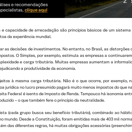
a e capacidade de arrecadação são princípios básicos de um sistema 
estoa da experiência mundial.
nar as decisões de investimentos. No entanto, no Brasil, as distorçõ
 impostos. O Simples, por exemplo, estimula as empresas a continuar
mplexidade e carga tributária. Muitas empresas aumentam a informal
ejudicando a produtividade da economia.
ujeitos à mesma carga tributária. Não é o que ocorre, por exemplo, 
 jurídica no lucro presumido pagará muito menos impostos do que na
eita Federal é isento de Imposto de Renda. Tampouco há isonomia ent
roduzido – o que também fere o princípio da neutralidade.
lista (cada grupo busca seu benefício tributário), combinado ao hábito
o mundo. Desde a Constituição, foram emitidas mais de 403 mil normas
Além das diferentes regras, há muitas obrigações acessórias (preenchim