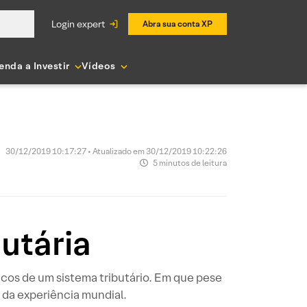
login expert
Abra sua conta XP
enda a Investir
Vídeos
30/12/2019 10:17:27 • Atualizado em 30/12/2019 10:22:26
5 minutos de leitura
butária
icos de um sistema tributário. Em que pese
a da experiência mundial.