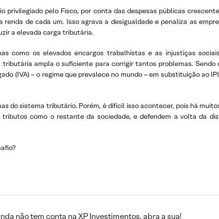
o privilegiado pelo Fisco, por conta das despesas públicas crescent
e a renda de cada um. Isso agrava a desigualdade e penaliza as empre
zir a elevada carga tributária.
mas como os elevados encargos trabalhistas e as injustiças socia
tributária ampla o suficiente para corrigir tantos problemas. Sendo
egado (IVA) – o regime que prevalece no mundo – em substituição ao IPI
 do sistema tributário. Porém, é difícil isso acontecer, pois há muitos
r tributos como o restante da sociedade, e defendem a volta da di
afio?
inda não tem conta na XP Investimentos, abra a sua!