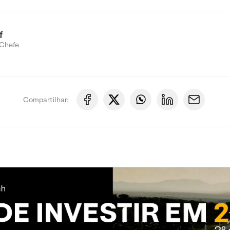
f
Chefe
Compartilhar: