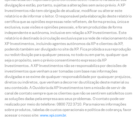
divulgação e estão, portanto, sujeitas a alterações sem aviso prévio. A XP
Investimentos não tem obrigação de atualizar, modificar ou alterar este
relatório e de informar o leitor. O responsável pela elaboração deste relatório
certifica que as opiniões expressas nele refletem, de forma precisa, única e
exclusiva, suas visões e opiniões pessoais, e foram produzidas de forma
independente e autônoma, inclusive em relação a XP Investimentos. Este
relatório é destinado à circulação exclusiva para a rede de relacionamento da
XP Investimentos, incluindo agentes autônomos da XP e clientes da XP,
podendo também ser divulgado no site da XP. Fica proibida a sua reprodução
ou redistribuição para qualquer pessoa, no todo ou em parte, qualquer que
seja o propósito, sem o prévio consentimento expresso da XP
Investimentos. A XP Investimentos não se responsabiliza por decisões de
investimentos que venham a ser tomadas com base nas informações
divulgadas e se exime de qualquer responsabilidade por quaisquer prejuízos,
diretos ou indiretos, que venham a decorrer da utilização deste material ou
seu conteúdo. A Ouvidoria da XP Investimentos tem a missão de servir de
canal de contato sempre que os clientes que não se sentirem satisfeitos com
as soluções dadas pela empresa aos seus problemas. O contato pode ser
realizado por meio do telefone: 0800 722 3710. Para maiores informações
sobre produtos, tabelas de custos operacionais e política de cobrança, favor
acessar o nosso site:
www.xpi.com.br
.