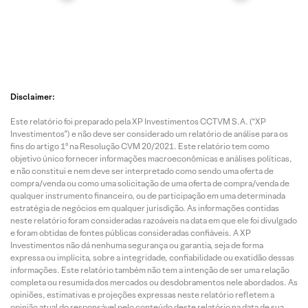
Disclaimer:
Este relatório foi preparado pela XP Investimentos CCTVM S.A. (“XP
Investimentos”) e não deve ser considerado um relatório de análise para os
fins do artigo 1º na Resolução CVM 20/2021. Este relatório tem como
objetivo único fornecer informações macroeconômicas e análises políticas,
e não constitui e nem deve ser interpretado como sendo uma oferta de
compra/venda ou como uma solicitação de uma oferta de compra/venda de
qualquer instrumento financeiro, ou de participação em uma determinada
estratégia de negócios em qualquer jurisdição. As informações contidas
neste relatório foram consideradas razoáveis na data em que ele foi divulgado
e foram obtidas de fontes públicas consideradas confiáveis. A XP
Investimentos não dá nenhuma segurança ou garantia, seja de forma
expressa ou implícita, sobre a integridade, confiabilidade ou exatidão dessas
informações. Este relatório também não tem a intenção de ser uma relação
completa ou resumida dos mercados ou desdobramentos nele abordados. As
opiniões, estimativas e projeções expressas neste relatório refletem a
opinião atual do responsável pelo conteúdo deste relatório na data de sua