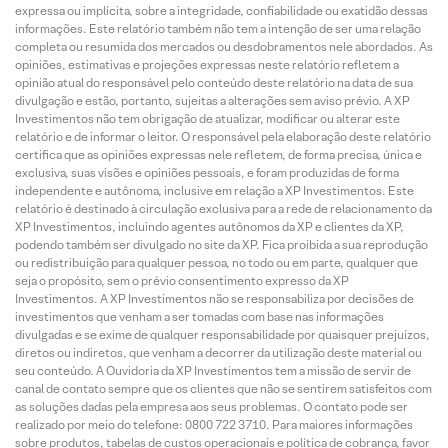
expressa ou implícita, sobre a integridade, confiabilidade ou exatidão dessas
informações. Este relatório também não tem a intenção de ser uma relação
completa ou resumida dos mercados ou desdobramentos nele abordados. As
opiniões, estimativas e projeções expressas neste relatório refletem a
opinião atual do responsável pelo conteúdo deste relatório na data de sua
divulgação e estão, portanto, sujeitas a alterações sem aviso prévio. A XP
Investimentos não tem obrigação de atualizar, modificar ou alterar este
relatório e de informar o leitor. O responsável pela elaboração deste relatório
certifica que as opiniões expressas nele refletem, de forma precisa, única e
exclusiva, suas visões e opiniões pessoais, e foram produzidas de forma
independente e autônoma, inclusive em relação a XP Investimentos. Este
relatório é destinado à circulação exclusiva para a rede de relacionamento da
XP Investimentos, incluindo agentes autônomos da XP e clientes da XP,
podendo também ser divulgado no site da XP. Fica proibida a sua reprodução
ou redistribuição para qualquer pessoa, no todo ou em parte, qualquer que
seja o propósito, sem o prévio consentimento expresso da XP
Investimentos. A XP Investimentos não se responsabiliza por decisões de
investimentos que venham a ser tomadas com base nas informações
divulgadas e se exime de qualquer responsabilidade por quaisquer prejuízos,
diretos ou indiretos, que venham a decorrer da utilização deste material ou
seu conteúdo. A Ouvidoria da XP Investimentos tem a missão de servir de
canal de contato sempre que os clientes que não se sentirem satisfeitos com
as soluções dadas pela empresa aos seus problemas. O contato pode ser
realizado por meio do telefone: 0800 722 3710. Para maiores informações
sobre produtos, tabelas de custos operacionais e política de cobrança, favor