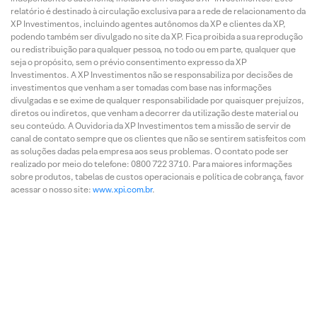
relatório é destinado à circulação exclusiva para a rede de relacionamento da
XP Investimentos, incluindo agentes autônomos da XP e clientes da XP,
podendo também ser divulgado no site da XP. Fica proibida a sua reprodução
ou redistribuição para qualquer pessoa, no todo ou em parte, qualquer que
seja o propósito, sem o prévio consentimento expresso da XP
Investimentos. A XP Investimentos não se responsabiliza por decisões de
investimentos que venham a ser tomadas com base nas informações
divulgadas e se exime de qualquer responsabilidade por quaisquer prejuízos,
diretos ou indiretos, que venham a decorrer da utilização deste material ou
seu conteúdo. A Ouvidoria da XP Investimentos tem a missão de servir de
canal de contato sempre que os clientes que não se sentirem satisfeitos com
as soluções dadas pela empresa aos seus problemas. O contato pode ser
realizado por meio do telefone: 0800 722 3710. Para maiores informações
sobre produtos, tabelas de custos operacionais e política de cobrança, favor
acessar o nosso site:
www.xpi.com.br
.