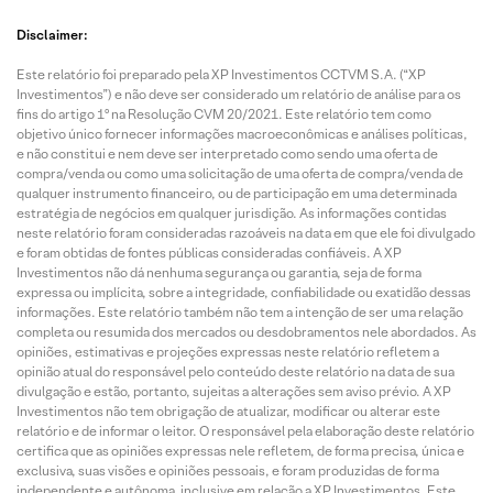
Disclaimer:
Este relatório foi preparado pela XP Investimentos CCTVM S.A. (“XP
Investimentos”) e não deve ser considerado um relatório de análise para os
fins do artigo 1º na Resolução CVM 20/2021. Este relatório tem como
objetivo único fornecer informações macroeconômicas e análises políticas,
e não constitui e nem deve ser interpretado como sendo uma oferta de
compra/venda ou como uma solicitação de uma oferta de compra/venda de
qualquer instrumento financeiro, ou de participação em uma determinada
estratégia de negócios em qualquer jurisdição. As informações contidas
neste relatório foram consideradas razoáveis na data em que ele foi divulgado
e foram obtidas de fontes públicas consideradas confiáveis. A XP
Investimentos não dá nenhuma segurança ou garantia, seja de forma
expressa ou implícita, sobre a integridade, confiabilidade ou exatidão dessas
informações. Este relatório também não tem a intenção de ser uma relação
completa ou resumida dos mercados ou desdobramentos nele abordados. As
opiniões, estimativas e projeções expressas neste relatório refletem a
opinião atual do responsável pelo conteúdo deste relatório na data de sua
divulgação e estão, portanto, sujeitas a alterações sem aviso prévio. A XP
Investimentos não tem obrigação de atualizar, modificar ou alterar este
relatório e de informar o leitor. O responsável pela elaboração deste relatório
certifica que as opiniões expressas nele refletem, de forma precisa, única e
exclusiva, suas visões e opiniões pessoais, e foram produzidas de forma
independente e autônoma, inclusive em relação a XP Investimentos. Este